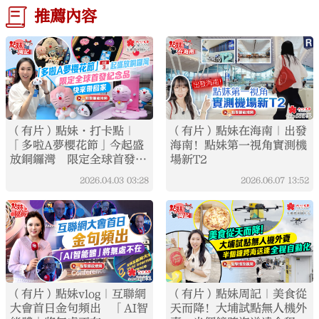
推薦內容
（有片）點妹·打卡點｜
（有片）點妹在海南｜出發
「多啦A夢櫻花節」今起盛
海南！點妹第一視角實測機
放銅鑼灣 限定全球首發紀
場新T2
念品快來帶回家！
2026.04.03
03:28
2026.06.07
13:52
（有片）點妹vlog｜互聯網
（有片）點妹周記｜美食從
大會首日金句頻出 「AI智
天而降！大埔試點無人機外