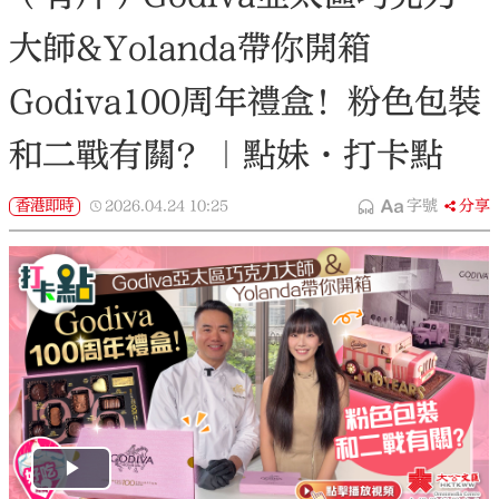
大師&Yolanda帶你開箱
Godiva100周年禮盒！粉色包裝
和二戰有關？｜點妹•打卡點
香港即時
2026.04.24
10:25
字號
分享