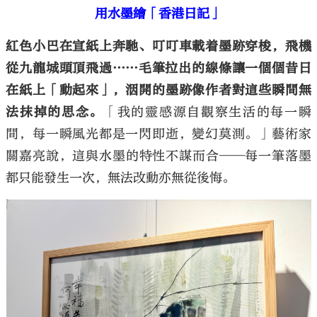
用水墨繪「香港日記」
紅色小巴在宣紙上奔馳、叮叮車載着墨跡穿梭，飛機
從九龍城頭頂飛過……毛筆拉出的線條讓一個個昔日
在紙上「動起來」，洇開的墨跡像作者對這些瞬間無
法抹掉的思念。
「我的靈感源自觀察生活的每一瞬
間，每一瞬風光都是一閃即逝，變幻莫測。」藝術家
關嘉亮說，這與水墨的特性不謀而合
——
每一筆落墨
都只能發生一次，無法改動亦無從後悔。