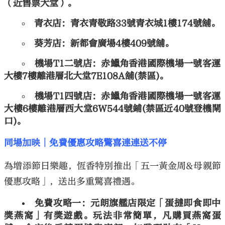
（近售票大堂）。
青衣店：青衣青敬路33號青衣城1樓174號舖。
葵芳店：新都會廣場4樓409號舖。
機場T1二號店：赤鱲角香港國際機場一號客運
大樓7樓離港層北大堂7E108A舖(禁區)。
機場T1四號店：赤鱲角香港國際機場一號客運
大樓6樓離港層西大堂6W544號鋪(禁區近40號登機閘
口)。
同場加映│免費優惠攻略驚喜連連送不停
為增添節日樂趣，恆香特別推出「五一黃金周&母親節
優惠攻略」，送出多重驚喜禮遇。
免費攻略一：元朗旗艦店限定「蛋撻即食即中
獎燕窩」有獎遊戲。玩法非常簡單，凡購買燕窩蛋