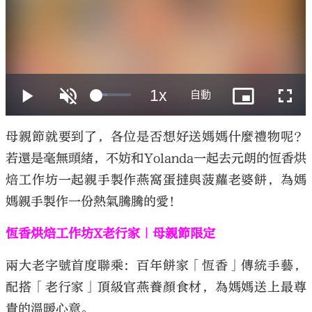
大公文匯
母親節就要到了，各位是否想好送媽媽什麼禮物呢？
若還是毫無頭緒，不妨和Yolanda一起去元朗的恆香烘
焙工作坊一起親手製作燕窩蛋撻與菠蘿老婆餅，為媽
媽親手製作一份熱氣騰騰的愛！
恆香烘焙工作坊X老行家｜母親節限定
兩大老字號首度聯乘：百年餅家「恆香」傳統手藝，
配搭「老行家」頂級官燕養顏食材，為媽媽送上最尊
貴的溫暖心意。