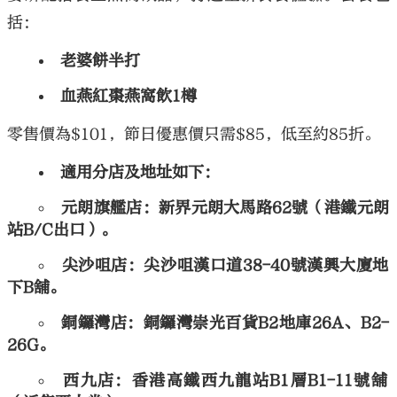
括：
老婆餅半打
血燕紅棗燕窩飲1樽
零售價為$101，節日優惠價只需$85，低至約85折。
適用分店及地址如下：
元朗旗艦店：新界元朗大馬路62號（港鐵元朗
站B/C出口）。
尖沙咀店：尖沙咀漢口道38-40號漢興大廈地
下B舖。
銅鑼灣店：銅鑼灣崇光百貨B2地庫26A、B2-
26G。
西九店：香港高鐵西九龍站B1層B1-11號舖