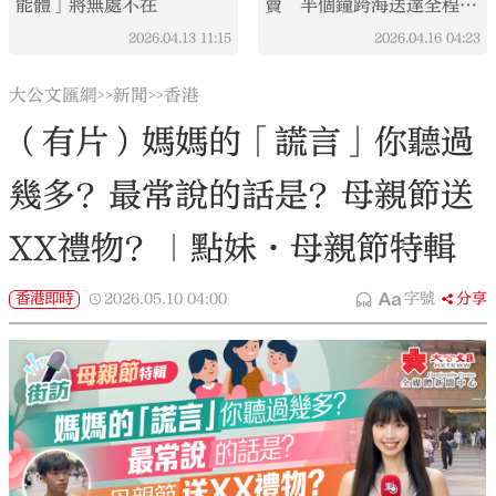
能體」將無處不在
賣 半個鐘跨海送達全程自
動化
2026.04.13
11:15
2026.04.16
04:23
大公文匯網
新聞
香港
>>
>>
（有片）媽媽的「謊言」你聽過
幾多？最常說的話是？母親節送
XX禮物？｜點妹·母親節特輯
香港即時
2026.05.10
04:00
字號
分享