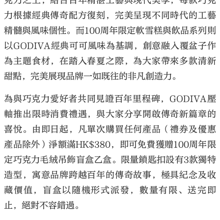
克力之上，結合百年精湛工藝與現代美學，每款巧克
力根據經典傳奇配方復刻，完美呈現不同時代的工藝
精髓與風味個性。而100周年限定軟雪糕與飲品系列則
以GODIVA經典可可風味為基調，創意融入覆盆子作
為主題食材，在踏入春夏之際，為大家帶來多款清新
甜點，完美展現品牌一如既往的非凡創造力。
為與巧克力愛好者共同見證百年里程碑，GODIVA壓
軸推出限時消費禮遇，與大家分享開啟傳奇新篇章的
喜悅。由即日起，凡單次購買任何產品（禮券及優惠
產品除外）淨額滿HK$380，即可免費獲贈100周年限
定巧克力毛絨吊飾盲盒乙盒。限量鎖匙扣設有3款獨特
造型，寓意品牌跨越百年的傳奇故事，極具紀念及收
藏價值，盲盒以隨機形式派發，數量有限、送完即
止，絕對不容錯過。