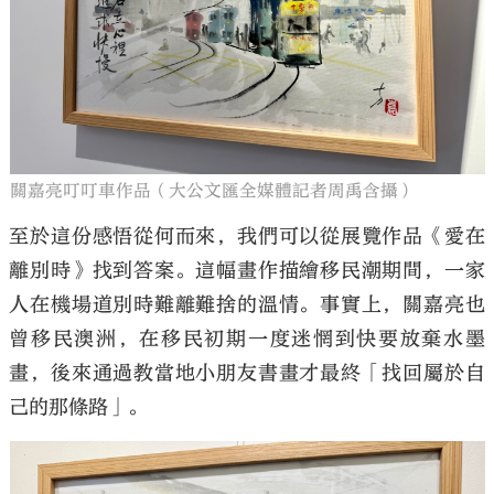
關嘉亮叮叮車作品（大公文匯全媒體記者周禹含攝）
至於這份感悟從何而來，我們可以從展覽作品《愛在
離別時》找到答案。這幅畫作描繪移民潮期間，一家
人在機場道別時難離難捨的溫情。事實上，關嘉亮也
曾移民澳洲，在移民初期一度迷惘到快要放棄水墨
畫，後來通過教當地小朋友書畫才最終「找回屬於自
己的那條路」。