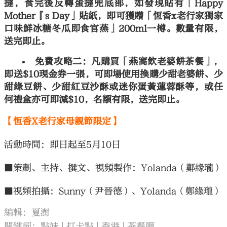
撻，食完後反轉蛋撻兜底部，如發現貼有「Happy
Mother『s Day」貼紙，即可獲贈「恆香x老行家獨家
口味鮮冰糖冬瓜即食官燕」200ml一樽。數量有限，
送完即止。
免費攻略二：凡購買「燕窩飲老婆餅茶餐」，
即送$10現金券一張，可即場使用換購少甜老婆餅、少
甜綠豆餅、少甜紅豆沙酥或迷你蛋黃蓮蓉酥等，或任
何禮盒亦可即減$10，名額有限，送完即止。
【恆香X老行家母親節限定】
活動時間：即日起至5月10日
■策劃、主持、撰文、視頻製作：Yolanda（鄭緣瓏）
■視頻拍攝：Sunny（尹晉德）、Yolanda（鄭緣瓏）
編輯：夏澍
關鍵詞：
點妹
打卡點
香港
茶餐廳