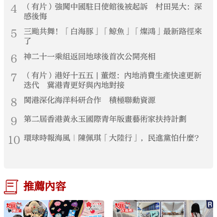
4
（有片）強闖中國駐日使館後被起訴 村田晃大：深
感後悔
5
三颱共舞！「白海豚」「鯨魚」「燦鴻」最新路徑來
了
6
神二十一乘組返回地球後首次公開亮相
7
（有片）港好十五五 | 董煜：內地消費生產快速更新
迭代 冀港青更好與內地對接
8
閩港深化海洋科研合作 積極聯動資源
9
第二屆香港黃永玉國際青年版畫藝術家扶持計劃
10
環球時報海風｜陳佩琪「大陸行」，民進黨怕什麼？
推薦內容