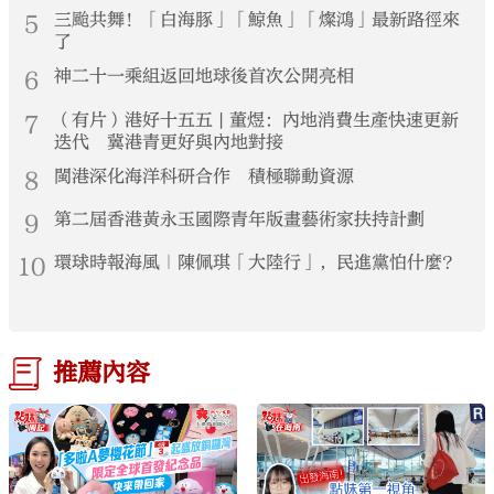
5
三颱共舞！「白海豚」「鯨魚」「燦鴻」最新路徑來
了
6
神二十一乘組返回地球後首次公開亮相
7
（有片）港好十五五 | 董煜：內地消費生產快速更新
迭代 冀港青更好與內地對接
8
閩港深化海洋科研合作 積極聯動資源
9
第二屆香港黃永玉國際青年版畫藝術家扶持計劃
10
環球時報海風｜陳佩琪「大陸行」，民進黨怕什麼？
推薦內容