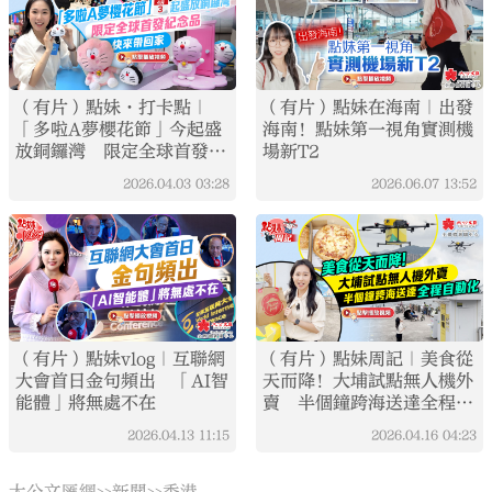
（有片）點妹·打卡點｜
（有片）點妹在海南｜出發
「多啦A夢櫻花節」今起盛
海南！點妹第一視角實測機
放銅鑼灣 限定全球首發紀
場新T2
念品快來帶回家！
2026.04.03
03:28
2026.06.07
13:52
（有片）點妹vlog｜互聯網
（有片）點妹周記｜美食從
大會首日金句頻出 「AI智
天而降！大埔試點無人機外
能體」將無處不在
賣 半個鐘跨海送達全程自
動化
2026.04.13
11:15
2026.04.16
04:23