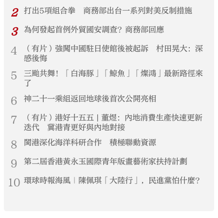
2
打出5項組合拳 商務部出台一系列對美反制措施
3
為何發起首例外貿國安調查？商務部回應
4
（有片）強闖中國駐日使館後被起訴 村田晃大：深
感後悔
5
三颱共舞！「白海豚」「鯨魚」「燦鴻」最新路徑來
了
6
神二十一乘組返回地球後首次公開亮相
7
（有片）港好十五五 | 董煜：內地消費生產快速更新
迭代 冀港青更好與內地對接
8
閩港深化海洋科研合作 積極聯動資源
9
第二屆香港黃永玉國際青年版畫藝術家扶持計劃
10
環球時報海風｜陳佩琪「大陸行」，民進黨怕什麼？