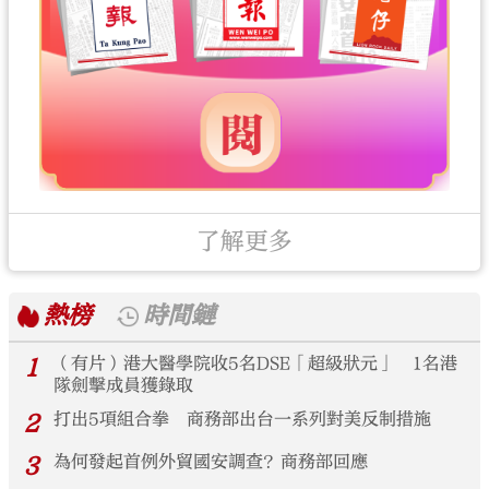
了解更多
熱榜
時間鏈
1
（有片）港大醫學院收5名DSE「超級狀元」 1名港
隊劍擊成員獲錄取
2
打出5項組合拳 商務部出台一系列對美反制措施
3
為何發起首例外貿國安調查？商務部回應