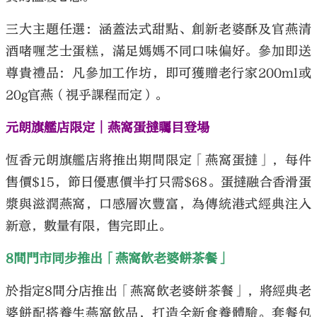
三大主題任選：涵蓋法式甜點、創新老婆酥及官燕清
酒啫喱芝士蛋糕，滿足媽媽不同口味偏好。參加即送
尊貴禮品：凡參加工作坊，即可獲贈老行家200ml或
20g官燕（視乎課程而定）。
元朗旗艦店限定│燕窩蛋撻矚目登場
恆香元朗旗艦店將推出期間限定「燕窩蛋撻」，每件
售價$15，節日優惠價半打只需$68。蛋撻融合香滑蛋
漿與滋潤燕窩，口感層次豐富，為傳統港式經典注入
新意，數量有限，售完即止。
8間門市同步推出「燕窩飲老婆餅茶餐」
於指定8間分店推出「燕窩飲老婆餅茶餐」，將經典老
婆餅配搭養生燕窩飲品，打造全新食養體驗。套餐包