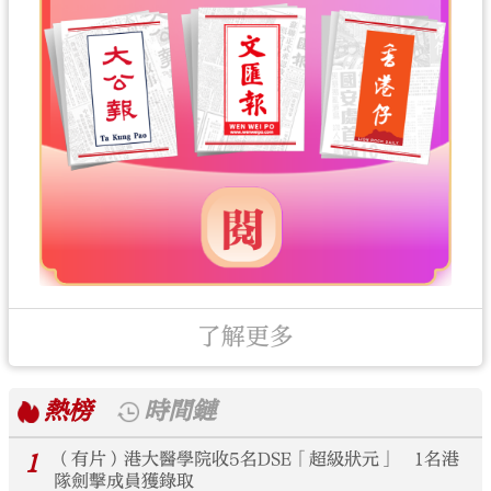
了解更多
熱榜
時間鏈
1
（有片）港大醫學院收5名DSE「超級狀元」 1名港
隊劍擊成員獲錄取