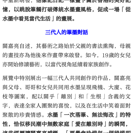
中重新萌發，
他像記日記一樣畫下關於香港的美好記
憶，以跳脫筆觸打破傳統水墨畫風格，促成一場「從
水墨中看見當代生活」的畫展。
三代人的筆墨對話
關嘉亮自述，其藝術之路始於父親的書法熏陶，母親
的畫技亦為他後來作畫帶來啟發。如今，
19
歲的女兒
亦開始修讀藝術，以當代視角延續着家族創作。
展覽中特別展出一幅三代人共同創作的作品，關嘉亮
與父母、哥哥和女兒共同用水墨呈現飛機、大廈、花
枝等圖案，配以關乎「離別」和「生根」含義的文
字，表達全家人團聚的喜悅，以及在生活中笑着面對
聚散的珍貴情感。
水墨「一次落筆、無法悔改」的特
性，恰似移民潮中無數家庭「愛在離別時」的瞬間，