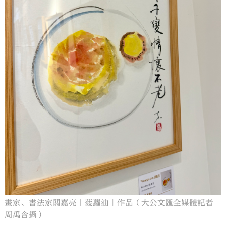
畫家、書法家關嘉亮「菠蘿油」作品（大公文匯全媒體記者
周禹含攝）