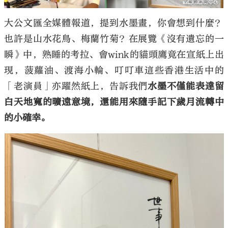
大公文匯全媒體報道，提到水墨畫，你會想到什麼？
也許是山水花鳥、梅蘭竹菊？在展覽《沒有遺忘的一
瞬》中，熟睡的考拉、會
wink
的貓頭鷹竟在宣紙上出
現，菠蘿油、渡海小輪、叮叮車這些香港生活中的
「老演員」亦躍然紙上，告訴我們
水墨不僅能表達留
白天地寬的曠遠意境，還能用來隨手記下歲月流轉中
的小確幸。