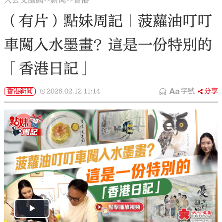
大公文匯網
新聞
香港
>>
>>
（有片）點妹周記｜菠蘿油叮叮
車闖入水墨畫？這是一份特別的
「香港日記」
香港新聞
2026.02.12
11:14
字號
分享