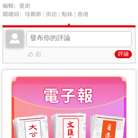
編輯：夏澍
關鍵詞：
母親節
街訪
點妹
香港
評論