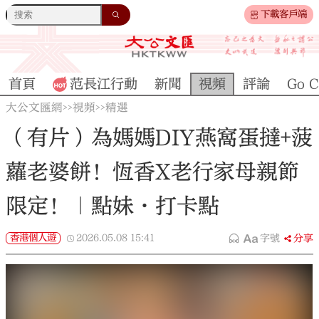
下載客戶端
首頁
范長江行動
新聞
視頻
評論
Go C
大公文匯網
視頻
精選
>>
>>
（有片）為媽媽DIY燕窩蛋撻+菠
蘿老婆餅！恆香X老行家母親節
限定！｜點妹•打卡點
香港個人遊
2026.05.08
15:41
字號
分享