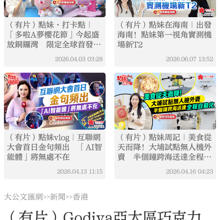
（有片）點妹·打卡點｜
（有片）點妹在海南｜出發
「多啦A夢櫻花節」今起盛
海南！點妹第一視角實測機
放銅鑼灣 限定全球首發紀
場新T2
念品快來帶回家！
2026.04.03
03:28
2026.06.07
13:52
（有片）點妹vlog｜互聯網
（有片）點妹周記｜美食從
大會首日金句頻出 「AI智
天而降！大埔試點無人機外
能體」將無處不在
賣 半個鐘跨海送達全程自
動化
2026.04.13
11:15
2026.04.16
04:23
大公文匯網
新聞
香港
>>
>>
（有片）Godiva亞太區巧克力