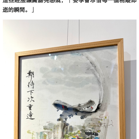
這些經歷讓關嘉亮感慨，「要學會珍惜每一個稍縱即
逝的瞬間。」