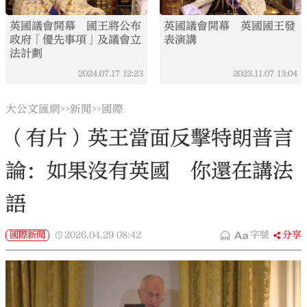
英國議會開幕 國王將公布
英國議會開幕 英國國王發
政府「優先事項」及議會立
表演講
法計劃
2024.07.17
12:23
2023.11.07
13:04
大公文匯網
新聞
國際
>>
>>
（有片）英王當面反擊特朗普言
論：如果沒有英國 你還在講法
語
國際新聞
2026.04.29
08:42
字號
分享