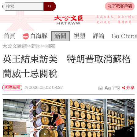
下載客戶端
首頁
白海豚
新聞
視頻
評論
Go Chin
大公文匯網
新聞
國際
>>
>>
英王結束訪美 特朗普取消蘇格
蘭威士忌關稅
國際新聞
2026.05.02
08:27
字號
分享