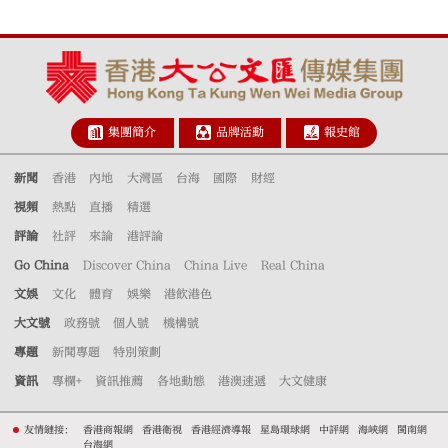
集團簡介
品牌活動
報史館
新聞
香港
內地
大灣區
台海
國際
財經
視頻
熱點
直播
精選
評論
社評
來論
港評論
Go China
Discover China
China Live
Real China
文娛
文化
體育
娛樂
港飲港色
大文號
政務號
個人號
機構號
專題
新聞專題
特別策劃
資訊
專欄+
資訊推薦
各地動態
港澳速遞
大文健康
友情鏈接：
香港商報網
香港衛視
香港經濟導報
星島環球網
中評網
海峽網
閩南網
台海網