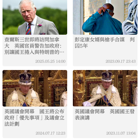
查爾斯三世即將訪問加拿
彭定康女婿與槍手合謀 判
大 英國官員警告加政府：
囚5年
別讓國王捲入與特朗普的爭
議中
2025.05.25
14:00
2023.09.17
23:43
英國議會開幕 國王將公布
英國議會開幕 英國國王發
政府「優先事項」及議會立
表演講
法計劃
2024.07.17
12:23
2023.11.07
13:04