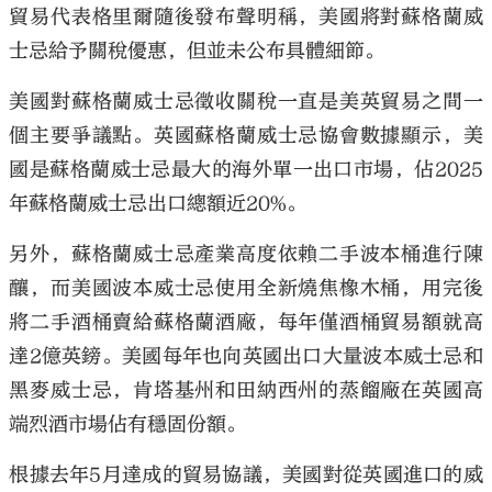
貿易代表格里爾隨後發布聲明稱，美國將對蘇格蘭威
士忌給予關稅優惠，但並未公布具體細節。
美國對蘇格蘭威士忌徵收關稅一直是美英貿易之間一
個主要爭議點。英國蘇格蘭威士忌協會數據顯示，美
國是蘇格蘭威士忌最大的海外單一出口市場，佔2025
年蘇格蘭威士忌出口總額近20%。
另外，蘇格蘭威士忌產業高度依賴二手波本桶進行陳
釀，而美國波本威士忌使用全新燒焦橡木桶，用完後
將二手酒桶賣給蘇格蘭酒廠，每年僅酒桶貿易額就高
達2億英鎊。美國每年也向英國出口大量波本威士忌和
黑麥威士忌，肯塔基州和田納西州的蒸餾廠在英國高
端烈酒市場佔有穩固份額。
根據去年5月達成的貿易協議，美國對從英國進口的威