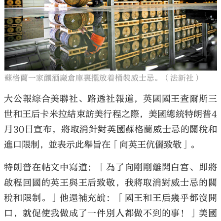
大公文匯
蘇格蘭一家釀酒廠倉庫裏擺放着桶裝威士忌。（法新社）
大公報綜合美聯社、路透社報道，英國國王查爾斯三
世和王后卡米拉結束訪美行程之際，美國總統特朗普4
月30日宣布，將取消針對英國蘇格蘭威士忌的關稅和
進口限制，並表示此舉旨在「向英王伉儷致敬」。
特朗普在帖文中寫道：「為了向剛剛離開白宮、即將
啟程回國的英王與王后致敬，我將取消對威士忌的關
稅和限制。」他還補充說：「國王和王后幾乎都沒開
口，就促使我做成了一件別人都做不到的事！」美國