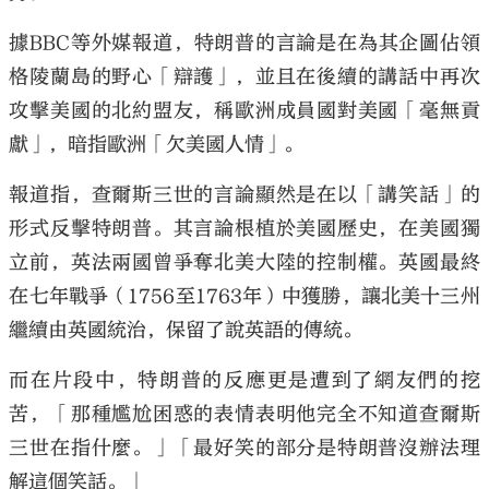
據BBC等外媒報道，特朗普的言論是在為其企圖佔領
格陵蘭島的野心「辯護」，並且在後續的講話中再次
攻擊美國的北約盟友，稱歐洲成員國對美國「毫無貢
獻」，暗指歐洲「欠美國人情」。
報道指，查爾斯三世的言論顯然是在以「講笑話」的
形式反擊特朗普。其言論根植於美國歷史，在美國獨
立前，英法兩國曾爭奪北美大陸的控制權。英國最終
在七年戰爭（1756至1763年）中獲勝，讓北美十三州
繼續由英國統治，保留了說英語的傳統。
而在片段中，特朗普的反應更是遭到了網友們的挖
苦，「那種尷尬困惑的表情表明他完全不知道查爾斯
三世在指什麼。」「最好笑的部分是特朗普沒辦法理
解這個笑話。」