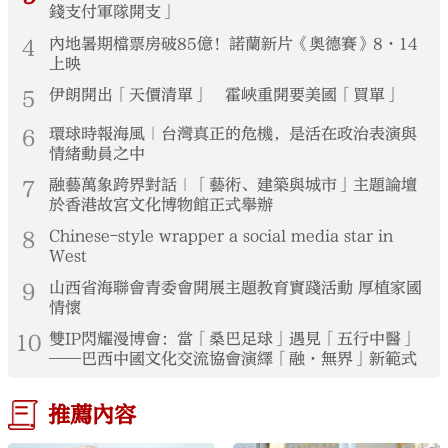
錢支付軍隊開支」
4
內地暑期檔票房破85億！諾蘭新片《奧德賽》8·14
上映
5
伊朗開出「天價清單」 霍峽重開要美國「買單」
6
環球時報海風｜台灣真正的危機，是活在政治表演與
情緒動員之中
7
融藝萬象跨界對話｜「藝術、建築與城市」主題論壇
於香港故宮文化博物館正式舉辦
8
Chinese-style wrapper a social media star in
West
9
山西省海聯會青委會開展主題教育實踐活動 厚植家國
情懷
10
雙IP閃耀漫博會：當「桑巴足球」遇見「五行中醫」
——巴西中國文化交流協會演繹「融·無界」新範式
推薦內容