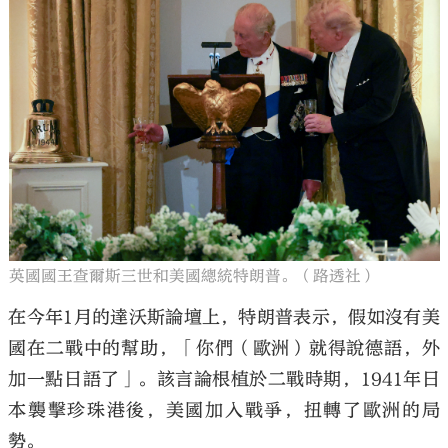
英國國王查爾斯三世和美國總統特朗普。（路透社）
在今年1月的達沃斯論壇上，特朗普表示，假如沒有美
國在二戰中的幫助，「你們（歐洲）就得說德語，外
加一點日語了」。該言論根植於二戰時期，1941年日
本襲擊珍珠港後，美國加入戰爭，扭轉了歐洲的局
勢。