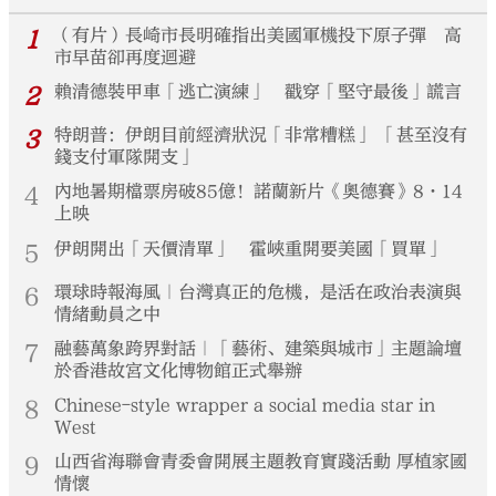
1
（有片）長崎市長明確指出美國軍機投下原子彈 高
市早苗卻再度迴避
2
賴清德裝甲車「逃亡演練」 戳穿「堅守最後」謊言
3
特朗普：伊朗目前經濟狀況「非常糟糕」 「甚至沒有
錢支付軍隊開支」
4
內地暑期檔票房破85億！諾蘭新片《奧德賽》8·14
上映
5
伊朗開出「天價清單」 霍峽重開要美國「買單」
6
環球時報海風｜台灣真正的危機，是活在政治表演與
情緒動員之中
7
融藝萬象跨界對話｜「藝術、建築與城市」主題論壇
於香港故宮文化博物館正式舉辦
8
Chinese-style wrapper a social media star in
West
9
山西省海聯會青委會開展主題教育實踐活動 厚植家國
情懷