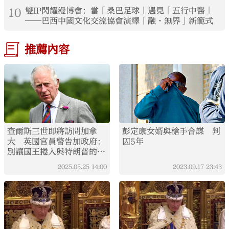
10
雙IP閃耀漫博會：當「桑巴足球」遇見「五行中醫」
——巴西中國文化交流協會演繹「融·無界」新範式
推薦內容
查爾斯三世即將訪問加拿
彭定康女婿與槍手合謀 判
大 英國官員警告加政府：
囚5年
別讓國王捲入與特朗普的爭
議中
2025.05.25
14:00
2023.09.17
23:43