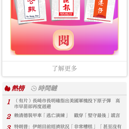
了解更多
熱榜
時間鏈
1
（有片）長崎市長明確指出美國軍機投下原子彈 高
市早苗卻再度迴避
2
賴清德裝甲車「逃亡演練」 戳穿「堅守最後」謊言
3
特朗普：伊朗目前經濟狀況「非常糟糕」 「甚至沒有