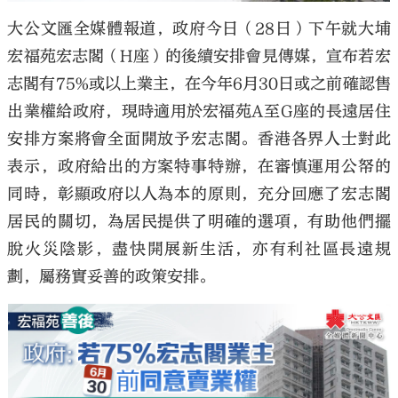
大公文匯全媒體報道，政府今日（28日）下午就大埔
宏福苑宏志閣（H座）的後續安排會見傳媒，宣布若宏
志閣有75%或以上業主，在今年6月30日或之前確認售
出業權給政府，現時適用於宏福苑A至G座的長遠居住
安排方案將會全面開放予宏志閣。香港各界人士對此
表示，政府給出的方案特事特辦，在審慎運用公帑的
同時，彰顯政府以人為本的原則，充分回應了宏志閣
居民的關切，為居民提供了明確的選項，有助他們擺
脫火災陰影，盡快開展新生活，亦有利社區長遠規
劃，屬務實妥善的政策安排。