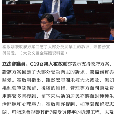
霍啟剛讚政府方案回應了大部分受災業主的訴求，兼備務實
與關愛。（大公文匯全媒體資料圖）
立法會議員、G19召集人霍啟剛
亦表示支持政府方案，
讚該方案回應了大部分受災業主的訴求，兼備務實與
關愛。霍啟剛指出，雖然宏志閣未被大火波及，但如
果勉強單獨保留，後續的維修、管理等方面問題及費
用將繁多且複雜，留下來生活的居民亦將面對種種生
活問題和心理壓力。霍啟剛亦提到，如單獨保留宏志
閣，可能還會影響其餘7幢受災樓宇的拆卸工程，以及