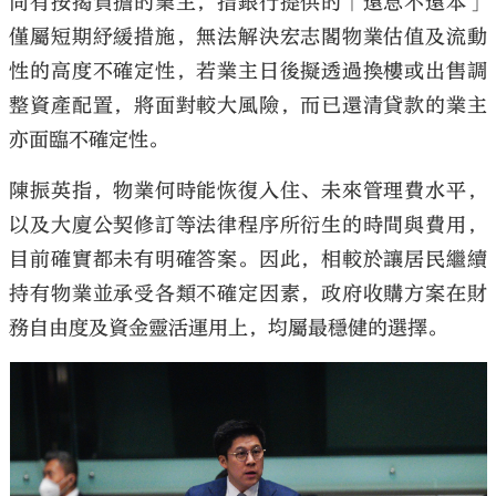
尚有按揭負擔的業主，指銀行提供的「還息不還本」
僅屬短期紓緩措施，無法解決宏志閣物業估值及流動
性的高度不確定性，若業主日後擬透過換樓或出售調
整資產配置，將面對較大風險，而已還清貸款的業主
亦面臨不確定性。
陳振英指，物業何時能恢復入住、未來管理費水平，
以及大廈公契修訂等法律程序所衍生的時間與費用，
目前確實都未有明確答案。因此，相較於讓居民繼續
持有物業並承受各類不確定因素，政府收購方案在財
務自由度及資金靈活運用上，均屬最穩健的選擇。