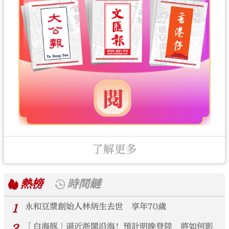
了解更多
熱榜
時間鏈
1
永和豆漿創始人林炳生去世 享年70歲
2
「白海豚」逼近浙閩沿海！預計明晚登陸 將如何影