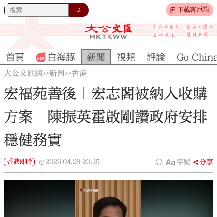
下載客戶端
首頁
白海豚
新聞
視頻
評論
Go Chin
大公文匯網
新聞
香港
>>
>>
宏福苑善後｜宏志閣被納入收購
方案 陳振英霍啟剛讚政府安排
穩健務實
香港即時
2026.04.28
20:25
字號
分享