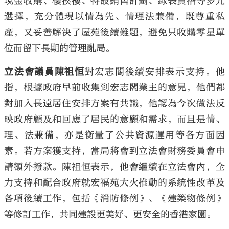
現金收購、樓換樓、特設銷售計劃、綠表資格等多元
選擇，充分體現以情為先、情理法兼備，既尊重私
產，又妥善解決了屋苑後續難題，避免只收購零星單
位而留下長期的管理亂局。
立法會議員陳祖恒
對宏志閣後續安排表示支持。他
指，根據政府早前收集到宏志閣業主的意見，他們都
對加入長遠居住安排方案有共識，他認為今次做法反
映政府顧及和回應了居民的意願和需求，而且是情、
理、法兼備，亦是衡量了公共資源運用等各方面因
素。若方案獲支持，當局將會到立法會財務委員會申
請額外撥款。陳祖恒表示，他會繼續在立法會內，全
力支持和配合政府就宏福苑大火推動的系統性改革及
各項後續工作，包括《消防條例》、《建築物條例》
等修訂工作，共同建設更美好、更安全的香港家園。