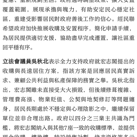
憂慮、重新規劃生活。政府適時調整政策、擴大安置
覆蓋範圍，展現承擔與魄力，有助安定民心穩定社
區，重建受影響居民對政府善後工作的信心。經民聯
希望政府加快推展收購及安置程序，簡化申請手續，
為居民提供適切支援，協助盡早完成遷置，讓社區重
回平穩有序。
立法會議員吳秋北
表示全力支持政府就宏志閣提出的
收購與長遠居住方案，指該方案是回應居民真實訴
求、兼顧公共利益與私產保障的務實之舉。吳秋北指
出，宏志閣雖未直接受大火損毀，但後續修葺複雜、
管理費高漲、物業貶值、公契與地契修訂等問題纏
身，居民長期處於不穩定與心理陰影之中，繼續保留
單位並非合理出路。政府以四分之三業主共識為門
檻，將宏志閣納入與其他7座一致的收購標準，並提供