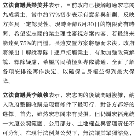
立法會議員梁美芬
表示，目前政府已接觸超過宏志閣
九成業主，當中約77%初步表示有意參與計劃，反映
方案具一定認受性。現時距離6月30日的期限尚有時
間，希望宏志閣的業主理性審視方案內容，若最終未
能達到75%的門檻，長遠安置方案將懸而未決。政府
將派出「解說專隊」逐戶接觸業主，有助加強政策解
說、釋除疑慮，希望居民積極與專隊溝通，全面了解
各項安排後再作決定，以確保自身權益得到最大保
障。
立法會議員李鎮強
表示，宏志閣的後續問題複雜，納
入政府整體收購是現實條件下最可行，對各方都好的
選擇。首先，雖然宏志閣未有受損，但仍屬宏福苑統
一大廈公契範圍，公用部分、土地權益與管理責任不
可分割。在現行法例與公契下，無法讓其單獨豁免，