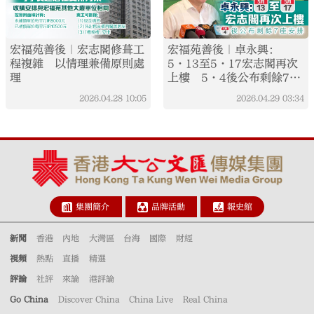
宏福苑善後｜宏志閣修葺工
宏福苑善後｜卓永興：
程複雜 以情理兼備原則處
5·13至5·17宏志閣再次
理
上樓 5·4後公布剩餘7座
安排
2026.04.28
10:05
2026.04.29
03:34
集團簡介
品牌活動
報史館
新聞
香港
內地
大灣區
台海
國際
財經
視頻
熱點
直播
精選
評論
社評
來論
港評論
Go China
Discover China
China Live
Real China