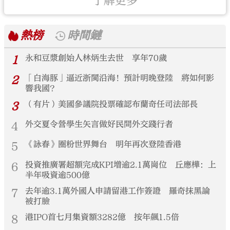
了解更多
熱榜
時間鏈
1
永和豆漿創始人林炳生去世 享年70歲
2
「白海豚」逼近浙閩沿海！預計明晚登陸 將如何影
響我國？
3
（有片）美國參議院投票確認布蘭奇任司法部長
4
外交夏令營學生矢言做好民間外交踐行者
5
《詠春》圈粉世界舞台 明年再次登陸香港
6
投資推廣署超額完成KPI增逾2.1萬崗位 丘應樺：上
半年吸資逾500億
7
去年逾3.1萬外國人申請留港工作簽證 羅奇抹黑論
被打臉
8
港IPO首七月集資額3282億 按年飆1.5倍