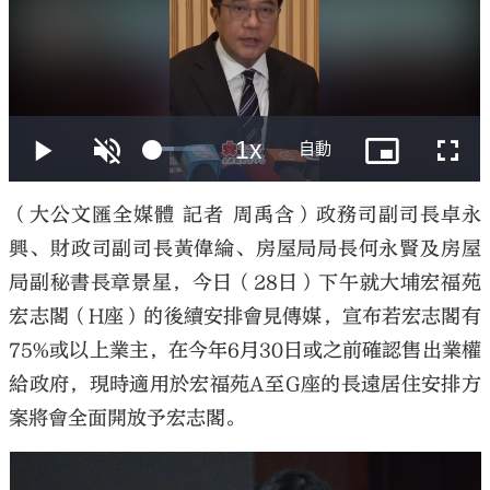
大公文匯
（大公文匯全媒體 記者 周禹含）政務司副司長卓永
興、財政司副司長黃偉綸、房屋局局長何永賢及房屋
局副秘書長章景星，今日（28日）下午就大埔宏福苑
宏志閣（H座）的後續安排會見傳媒，宣布若宏志閣有
75%或以上業主，在今年6月30日或之前確認售出業權
給政府，現時適用於宏福苑A至G座的長遠居住安排方
案將會全面開放予宏志閣。