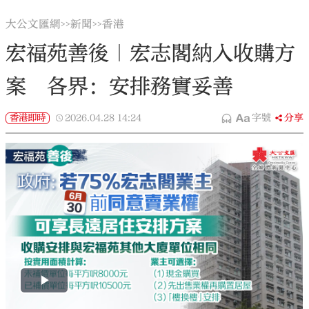
大公文匯網
新聞
香港
>>
>>
宏福苑善後｜宏志閣納入收購方
案 各界：安排務實妥善
香港即時
2026.04.28
14:24
字號
分享