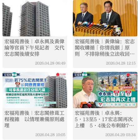
宏福苑善後｜卓永興及黃偉
宏福苑善後｜黃偉綸：宏志
綸等官員下午見記者 交代
閣收購循「你情我願」原
宏志閣後續安排
則 不排除稍後立法收回餘
下業權
2026.04.28
06:49
2026.04.28
12:15
宏福苑善後｜宏志閣修葺工
宏福苑善後｜卓永興：
程複雜 以情理兼備原則處
5·13至5·17宏志閣再次
理
上樓 5·4後公布剩餘7座
安排
2026.04.28
10:05
2026.04.29
03:34