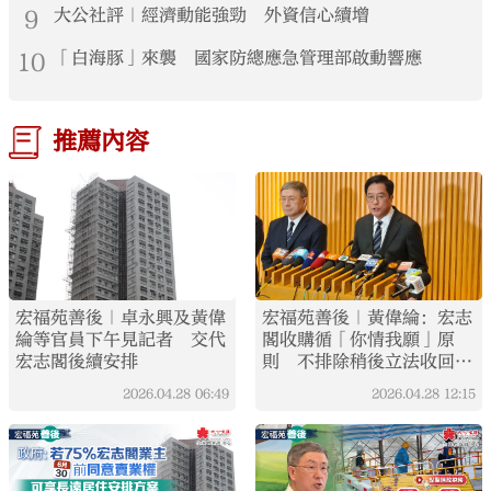
9
大公社評｜經濟動能強勁 外資信心續增
10
「白海豚」來襲 國家防總應急管理部啟動響應
推薦內容
宏福苑善後｜卓永興及黃偉
宏福苑善後｜黃偉綸：宏志
綸等官員下午見記者 交代
閣收購循「你情我願」原
宏志閣後續安排
則 不排除稍後立法收回餘
下業權
2026.04.28
06:49
2026.04.28
12:15