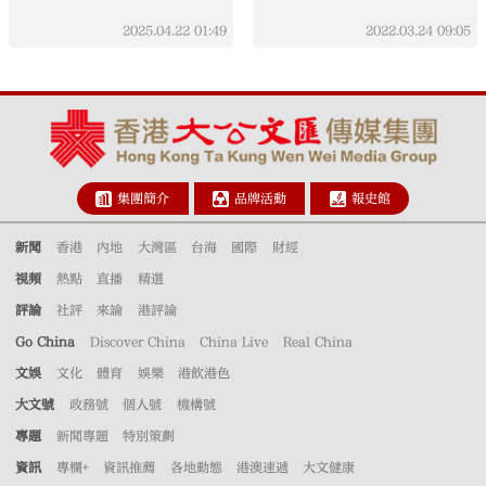
2025.04.22
01:49
2022.03.24
09:05
集團簡介
品牌活動
報史館
新聞
香港
內地
大灣區
台海
國際
財經
視頻
熱點
直播
精選
評論
社評
來論
港評論
Go China
Discover China
China Live
Real China
文娛
文化
體育
娛樂
港飲港色
大文號
政務號
個人號
機構號
專題
新聞專題
特別策劃
資訊
專欄+
資訊推薦
各地動態
港澳速遞
大文健康