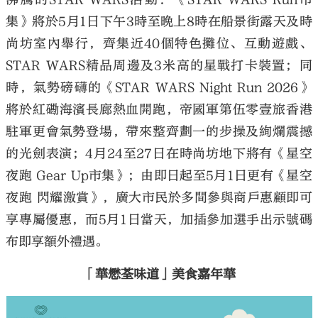
集》將於5月1日下午3時至晚上8時在船景街露天及時
尚坊室內舉行，齊集近40個特色攤位、互動遊戲、
STAR WARS精品周邊及3米高的星戰打卡裝置；同
時，氣勢磅礴的《STAR WARS Night Run 2026》
將於紅磡海濱長廊熱血開跑，帝國軍第伍零壹旅香港
駐軍更會氣勢登場，帶來整齊劃一的步操及絢爛震撼
的光劍表演；4月24至27日在時尚坊地下將有《星空
夜跑 Gear Up市集》；由即日起至5月1日更有《星空
夜跑 閃耀激賞》，廣大市民於多間參與商戶惠顧即可
享專屬優惠，而5月1日當天，加插參加選手出示號碼
布即享額外禮遇。
「華懋荃味道」美食嘉年華