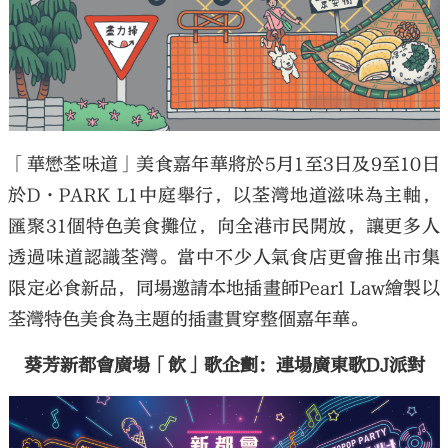
「華懋荃味道」美食嘉年華將於5月1至3日及9至10日
於D·PARK L1中庭舉行，以荃灣地道滋味為主軸，
匯聚31個特色美食攤位，向全港市民開放，讓更多人
透過味道認識荃灣。當中不少人氣食店更會推出市集
限定必食新品，同場邀請本地插畫師Pearl Law繪製以
荃灣特色美食為主題的插畫貫穿整個嘉年華。
葵芳新都會廣場「飲」歌企劃：連場廣東歌DJ派對