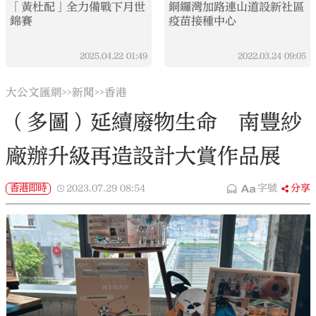
「黃杜配」全力備戰下月世
銅鑼灣加路連山道設新社區
錦賽
疫苗接種中心
2025.04.22
01:49
2022.03.24
09:05
大公文匯網
新聞
香港
>>
>>
（多圖）延續廢物生命 南豐紗
廠辦升級再造設計大賞作品展
香港即時
2023.07.29
08:54
字號
分享