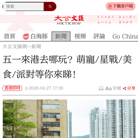
下載客戶端
首頁
白海豚
新聞
視頻
評論
Go Chin
大公文匯網
新聞
>>
五一來港去哪玩？萌寵/星戰/美
食/派對等你來睇！
香港即時
2026.04.27
17:38
字號
分享