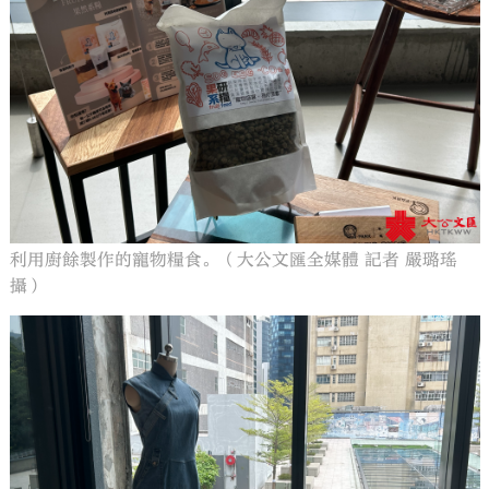
利用廚餘製作的寵物糧食。（大公文匯全媒體 記者 嚴璐瑤
攝）