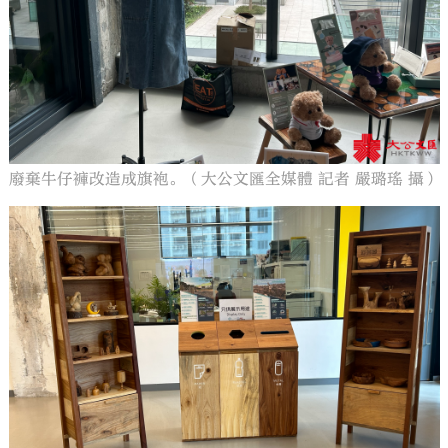
廢棄牛仔褲改造成旗袍。（大公文匯全媒體 記者 嚴璐瑤 攝）