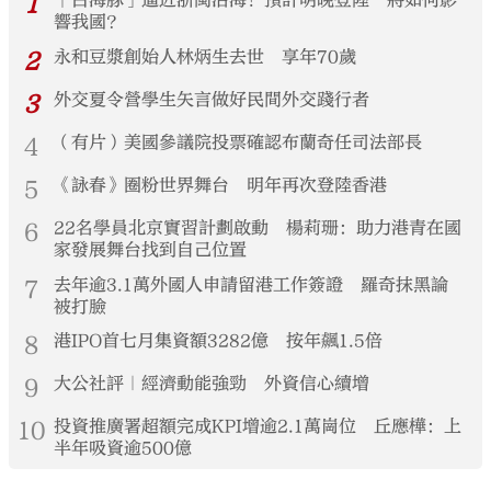
1
「白海豚」逼近浙閩沿海！預計明晚登陸 將如何影
響我國？
2
永和豆漿創始人林炳生去世 享年70歲
3
外交夏令營學生矢言做好民間外交踐行者
4
（有片）美國參議院投票確認布蘭奇任司法部長
5
《詠春》圈粉世界舞台 明年再次登陸香港
6
22名學員北京實習計劃啟動 楊莉珊：助力港青在國
家發展舞台找到自己位置
7
去年逾3.1萬外國人申請留港工作簽證 羅奇抹黑論
被打臉
8
港IPO首七月集資額3282億 按年飆1.5倍
9
大公社評｜經濟動能強勁 外資信心續增
10
投資推廣署超額完成KPI增逾2.1萬崗位 丘應樺：上
半年吸資逾500億