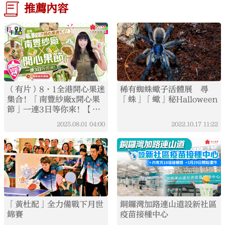
推薦內容
（有片）8·1全港開心果迷
稀有蜘蛛蠍子活體展 尋
集合！「南豐紗廠x開心果
「蛛」「蠍」秘Halloween
節」一連3日等你來！【打
卡點EP108】
2025.08.01
04:00
2022.10.17
11:22
「黃杜配」全力備戰下月世
銅鑼灣加路連山道設新社區
錦賽
疫苗接種中心