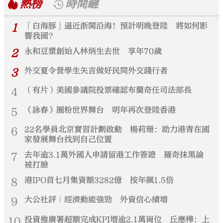
熱榜
時間鏈
1
「白海豚」逼近浙閩沿海！預計明晚登陸 將如何影
響我國？
2
永和豆漿創始人林炳生去世 享年70歲
3
外交夏令營學生矢言做好民間外交踐行者
4
（有片）美國參議院投票確認布蘭奇任司法部長
5
《詠春》圈粉世界舞台 明年再次登陸香港
6
22名學員北京實習計劃啟動 楊莉珊：助力港青在國
家發展舞台找到自己位置
7
去年逾3.1萬外國人申請留港工作簽證 羅奇抹黑論
被打臉
8
港IPO首七月集資額3282億 按年飆1.5倍
9
大公社評｜經濟動能強勁 外資信心續增
10
投資推廣署超額完成KPI增逾2.1萬崗位 丘應樺：上