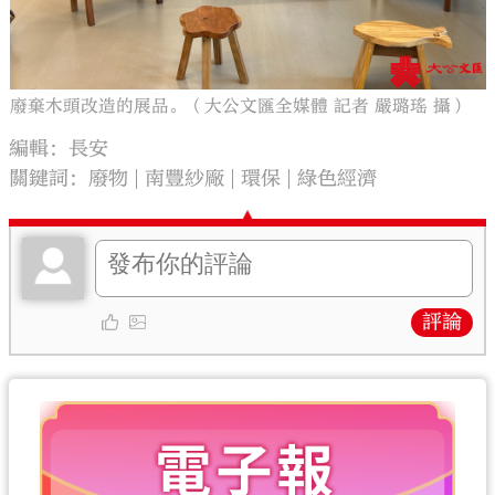
廢棄木頭改造的展品。（大公文匯全媒體 記者 嚴璐瑤 攝）
編輯：長安
關鍵詞：
廢物
南豐紗廠
環保
綠色經濟
評論