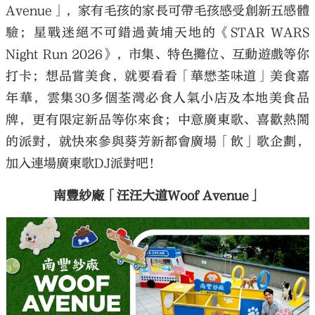
Avenue」，家有毛孩的家長可帶毛孩感受創新五感體
驗；星戰迷絕不可錯過黃埔天地的《STAR WARS
Night Run 2026》，市集、特色攤位、互動遊戲等你
打卡；想品嘗美食，就要看看「華懋荃味道」美食嘉
年華，雲集30多個荃灣必食人氣小店及本地美食品
牌，更有限定新品等你來食；中意廣東歌、喜歡熱鬧
的派對，就快來參與葵芳新都會廣場「飲」歌企劃，
加入連場廣東歌DJ派對吧！
南豐紗廠「汪汪大道Woof Avenue」