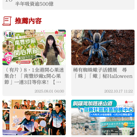
半年吸資逾500億
推薦內容
（有片）8·1全港開心果迷
稀有蜘蛛蠍子活體展 尋
集合！「南豐紗廠x開心果
「蛛」「蠍」秘Halloween
節」一連3日等你來！【打
卡點EP108】
2025.08.01
04:00
2022.10.17
11:22