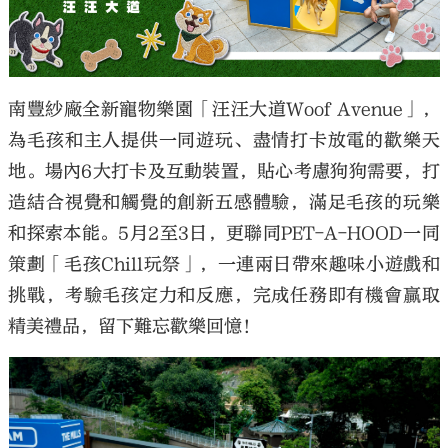
南豐紗廠全新寵物樂園「汪汪大道Woof Avenue」，
為毛孩和主人提供一同遊玩、盡情打卡放電的歡樂天
地。場內6大打卡及互動裝置，貼心考慮狗狗需要，打
造結合視覺和觸覺的創新五感體驗，滿足毛孩的玩樂
和探索本能。5月2至3日，更聯同PET-A-HOOD一同
策劃「毛孩Chill玩祭」，一連兩日帶來趣味小遊戲和
挑戰，考驗毛孩定力和反應，完成任務即有機會贏取
精美禮品，留下難忘歡樂回憶！