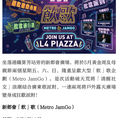
坐落港鐵葵芳站旁的新都會廣場，將於5月黃金周及母
親節兩個星期五、六、日，隆重呈獻大型「飲」歌企
劃（Metro JamGo）。是次活動破天荒將「清醒社
交」浪潮結合廣東歌派對，一連兩周將戶外露天廣場
變身成狂歡派對！
新都會「飲」歌（Metro JamGo）