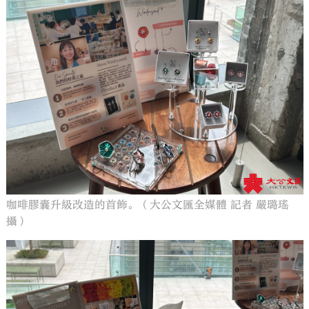
咖啡膠囊升級改造的首飾。（大公文匯全媒體 記者 嚴璐瑤
攝）