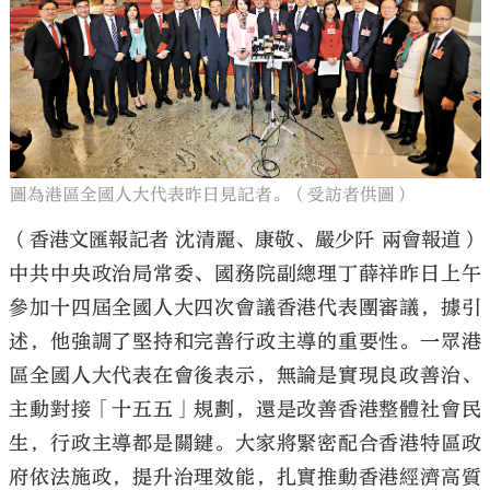
大公文匯
圖為港區全國人大代表昨日見記者。（受訪者供圖）
（香港文匯報記者 沈清麗、康敬、嚴少阡 兩會報道）
中共中央政治局常委、國務院副總理丁薛祥昨日上午
參加十四屆全國人大四次會議香港代表團審議，據引
述，他強調了堅持和完善行政主導的重要性。一眾港
區全國人大代表在會後表示，無論是實現良政善治、
主動對接「十五五」規劃，還是改善香港整體社會民
生，行政主導都是關鍵。大家將緊密配合香港特區政
府依法施政，提升治理效能，扎實推動香港經濟高質