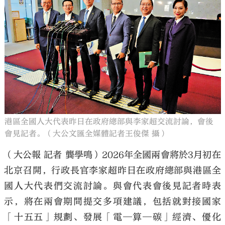
港區全國人大代表昨日在政府總部與李家超交流討論，會後
會見記者。（大公文匯全媒體記者王俊傑 攝）
（大公報 記者 龔學鳴）2026年全國兩會將於3月初在
北京召開，行政長官李家超昨日在政府總部與港區全
國人大代表們交流討論。與會代表會後見記者時表
示，將在兩會期間提交多項建議，包括就對接國家
「十五五」規劃、發展「電─算─碳」經濟、優化