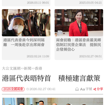
2026.03.11
06:01
2025.03.05
04:21
港區代表委員今到深圳隔
兩會前瞻｜港區委員翟美卿
離 一周後赴京出席兩會
倡制訂民營企業法 提振民
企發展信心
2022.02.24
11:09
2023.02.27
09:51
大公文匯網
新聞
香港
>>
>>
港區代表晤特首 積極建言獻策
2026全國兩會
2026.02.27
00:41
字號
分享