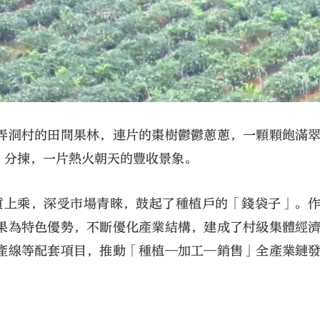
弄洞村的田間果林，連片的棗樹鬱鬱蔥蔥，一顆顆飽滿
、分揀，一片熱火朝天的豐收景象。
品質上乘，深受市場青睞，鼓起了種植戶的「錢袋子」。
果為特色優勢，不斷優化產業結構，建成了村級集體經
產線等配套項目，推動「種植—加工—銷售」全產業鏈