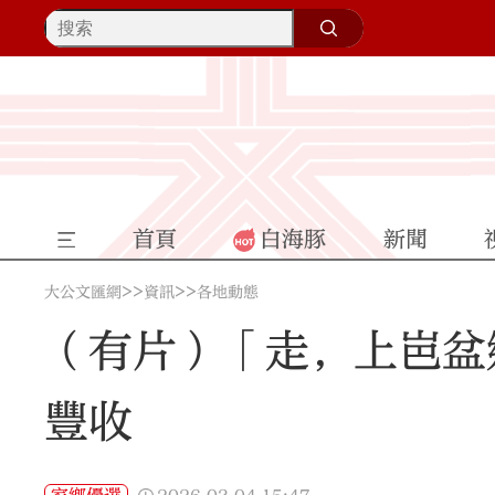
首頁
白海豚
新聞
>>
>>
大公文匯網
資訊
各地動態
（有片）「走，上岜盆
豐收