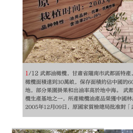
1
/
12
武都油橄欖，甘肅省隴南市武都區特產
橄欖面積達到30萬畝，保存面積約佔中國的6
地，部分果園掛果和出油率高於地中海。 武
欖生產基地之一，所產橄欖油產品榮獲中國林
2005年12月09日，原國家質檢總局批准