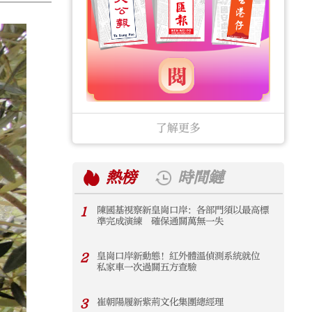
了解更多
熱榜
時間鏈
1
陳國基視察新皇崗口岸：各部門須以最高標
1
準完成演練 確保通關萬無一失
2
皇崗口岸新動態！紅外體溫偵測系統就位
2
私家車一次過關五方查驗
3
崔朝陽履新紫荊文化集團總經理
3