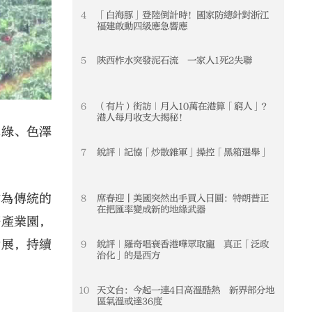
4
「白海豚」登陸倒計時！國家防總針對浙江
4
福建啟動四級應急響應
5
陝西柞水突發泥石流 一家人1死2失聯
5
6
（有片）街訪｜月入10萬在港算「窮人」？
6
港人每月收支大揭秘！
翠綠、色澤
7
銳評｜記協「炒散雜軍」操控「黑箱選舉」
7
作為傳統的
8
席春迎丨美國突然出手買入日圓：特朗普正
8
在把匯率變成新的地緣武器
濟產業園，
發展，持續
9
銳評｜羅奇唱衰香港嘩眾取寵 真正「泛政
9
治化」的是西方
10
天文台：今起一連4日高溫酷熱 新界部分地
10
區氣溫或達36度