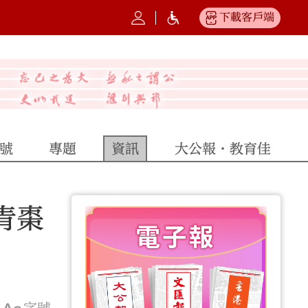
下載客戶端
號
專題
資訊
大公報·教育佳
青棗