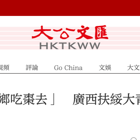
視頻
評論
Go China
文娛
大文
鄉吃棗去」 廣西扶綏大