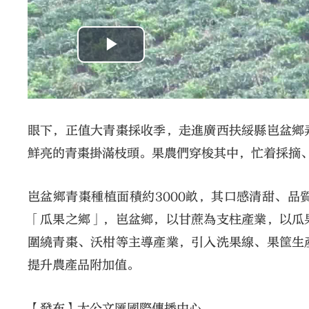
眼下，正值大青棗採收季，走進廣西扶綏縣岜盆鄉
鮮亮的青棗掛滿枝頭。果農們穿梭其中，忙着採摘
岜盆鄉青棗種植面積約3000畝，其口感清甜、
「瓜果之鄉」，岜盆鄉，以甘蔗為支柱產業，以瓜
圍繞青棗、沃柑等主導產業，引入洗果線、果筐生
提升農產品附加值。
【發布】大公文匯國際傳播中心