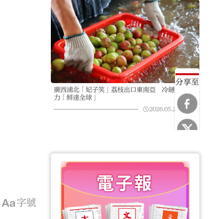
分享至
廣西浦北「妃子笑」荔枝出口東南亞 冷鏈升級助
力「鮮達全球」
2026.05.22
08:50
字號