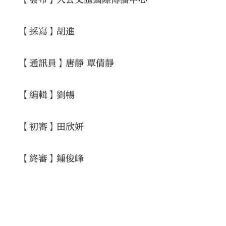
【採寫】胡進
【通訊員】唐靜 覃倩靜
【編輯】劉暢
【初審】田欣妍
【終審】鍾俊峰