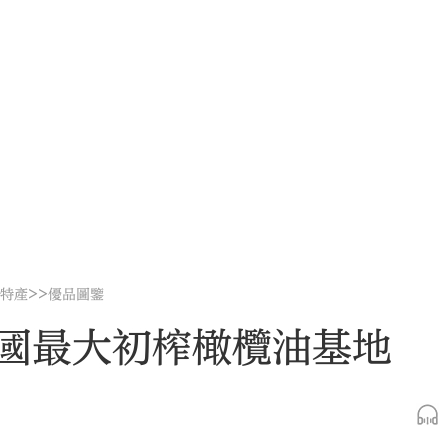
>>
地特產
優品圖鑒
國最大初榨橄欖油基地