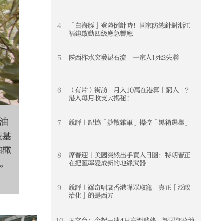
4
「白海豚」登陸倒計時！國家防總針對浙江
4
福建啟動四級應急響應
2
/
12
武都油橄欖，甘肅省隴南市武都區
5
陝西柞水突發泥石流 一家人1死2失聯
5
橄欖面積達到30萬畝，保存面積約佔中國
地，部分果園掛果和出油率高於地中海。
6
（有片）街訪｜月入10萬在港算「窮人」？
6
欖生產基地之一，所產橄欖油產品榮獲中
港人每月收支大揭秘！
2005年12月09日，原國家質檢總局
油
7
銳評｜記協「炒散雜軍」操控「黑箱選舉」
7
產基
油橄
8
席春迎丨美國突然出手買入日圓：特朗普正
8
。
在把匯率變成新的地緣武器
9
銳評｜羅奇唱衰香港嘩眾取寵 真正「泛政
9
治化」的是西方
10
天文台：今起一連4日高溫酷熱 新界部分地
10