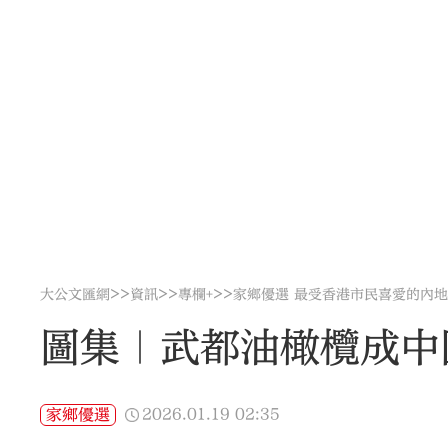
>>
>>
>>
大公文匯網
資訊
專欄+
家鄉優選 最受香港市民喜愛的內
圖集｜武都油橄欖成中
2026.01.19
02:35
家鄉優選