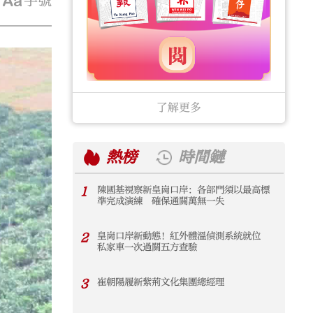
字號
了解更多
熱榜
時間鏈
1
陳國基視察新皇崗口岸：各部門須以最高標
1
準完成演練 確保通關萬無一失
2
皇崗口岸新動態！紅外體溫偵測系統就位
2
私家車一次過關五方查驗
3
崔朝陽履新紫荊文化集團總經理
3