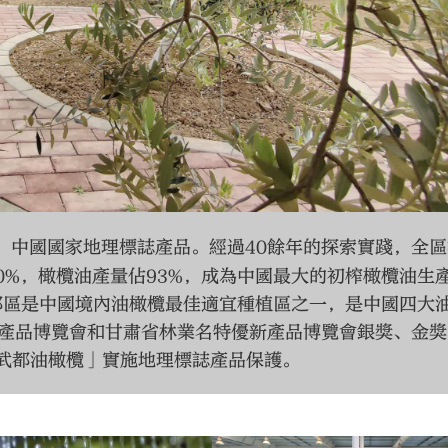
，中國國家地理標誌產品。經過40餘年的探索實踐，全區
0%，橄欖油產量佔93%，成為中國最大的初榨橄欖油生
都區是中國境內油橄欖最佳適宜種植區之一，是中國四大
產品博覽會和甘肅省林業名特優新產品博覽會銀獎、金獎
對「武都油橄欖」實施地理標誌產品保護。