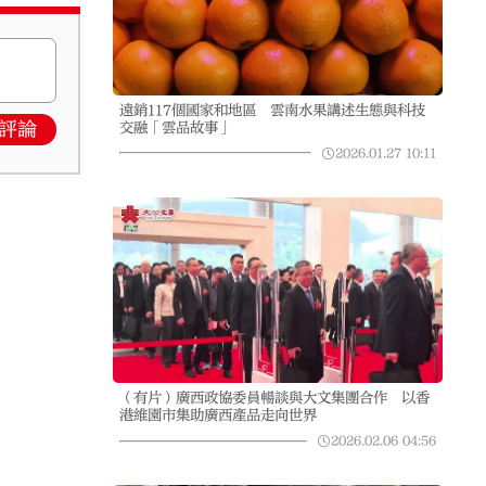
遠銷117個國家和地區 雲南水果講述生態與科技
評論
交融「雲品故事」
2026.01.27
10:11
（有片）廣西政協委員暢談與大文集團合作 以香
港維園市集助廣西產品走向世界
2026.02.06
04:56