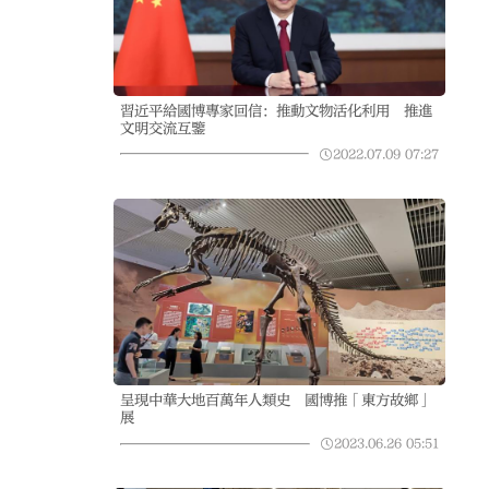
習近平給國博專家回信：推動文物活化利用 推進
文明交流互鑒
2022.07.09
07:27
呈現中華大地百萬年人類史 國博推「東方故鄉」
展
2023.06.26
05:51