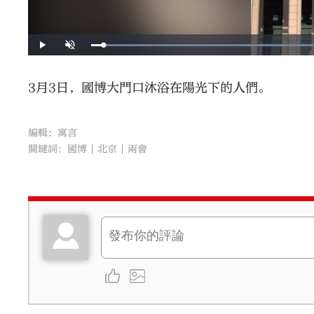
3月3日，國博大門口沐浴在陽光下的人們。
編輯：寓言
關鍵詞：
國博
北京
兩會