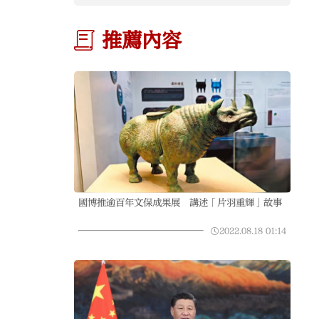
推薦內容
國博推逾百年文保成果展 講述「片羽重輝」故事
2022.08.18
01:14