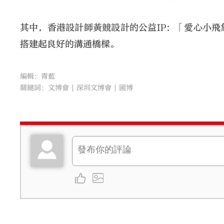
其中，香港設計師黃競設計的公益IP：「愛心小
搭建起良好的溝通橋樑。
編輯：青藍
關鍵詞：
文博會
深圳文博會
國博