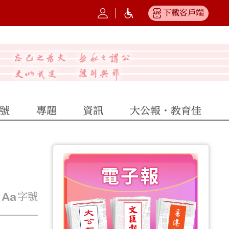
下載客戶端
號
專題
資訊
大公報·教育佳
字號