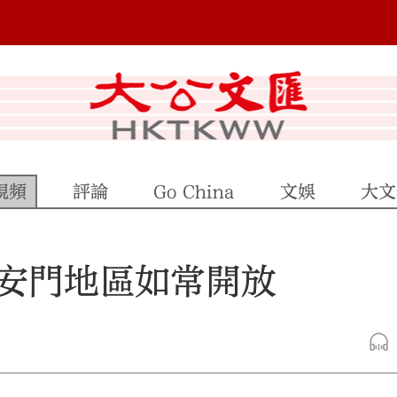
視頻
評論
Go China
文娛
大文
安門地區如常開放