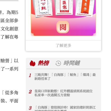
辦，為期5
地區全部參
區文化創意
眾了解在粵
了解更多
體驗營」以
熱榜
時間鏈
計了一系列
1
三颱共舞！「白海豚」「鯨魚」「燦鴻」最
1
新路徑來了
2
皇崗口岸新動態！紅外體溫偵測系統就位
2
的「從多角
私家車一次過關五方查驗
時裝、平面
3
「白海豚」登陸倒計時！國家防總針對浙江
3