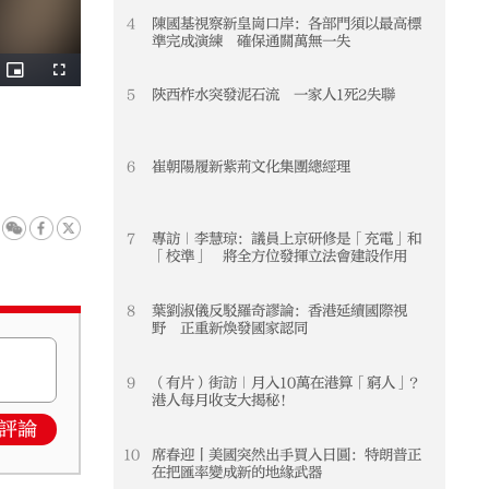
4
陳國基視察新皇崗口岸：各部門須以最高標
4
準完成演練 確保通關萬無一失
5
陝西柞水突發泥石流 一家人1死2失聯
5
6
崔朝陽履新紫荊文化集團總經理
6
7
專訪｜李慧琼：議員上京研修是「充電」和
7
「校準」 將全方位發揮立法會建設作用
8
葉劉淑儀反駁羅奇謬論：香港延續國際視
8
野 正重新煥發國家認同
9
（有片）街訪｜月入10萬在港算「窮人」？
9
港人每月收支大揭秘！
評論
10
席春迎丨美國突然出手買入日圓：特朗普正
10
在把匯率變成新的地緣武器