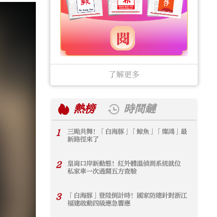
了解更多
熱榜
時間鏈
1
三颱共舞！「白海豚」「鯨魚」「燦鴻」最
1
新路徑來了
2
皇崗口岸新動態！紅外體溫偵測系統就位
2
私家車一次過關五方查驗
3
「白海豚」登陸倒計時！國家防總針對浙江
3
福建啟動四級應急響應