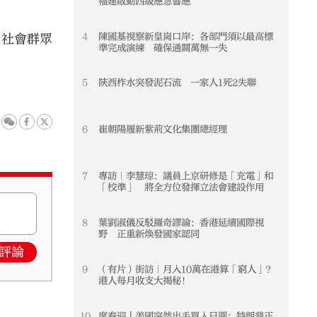
福建啟動四級應急響應
4
陳國基視察新皇崗口岸：各部門須以最高標
4
與社會群眾
準完成演練 確保通關萬無一失
5
陝西柞水突發泥石流 一家人1死2失聯
5
6
崔朝陽履新紫荊文化集團總經理
6
7
專訪｜李慧琼：議員上京研修是「充電」和
7
「校準」 將全方位發揮立法會建設作用
8
葉劉淑儀反駁羅奇謬論：香港延續國際視
8
野 正重新煥發國家認同
評論
9
（有片）街訪｜月入10萬在港算「窮人」？
9
港人每月收支大揭秘！
10
席春迎丨美國突然出手買入日圓：特朗普正
10