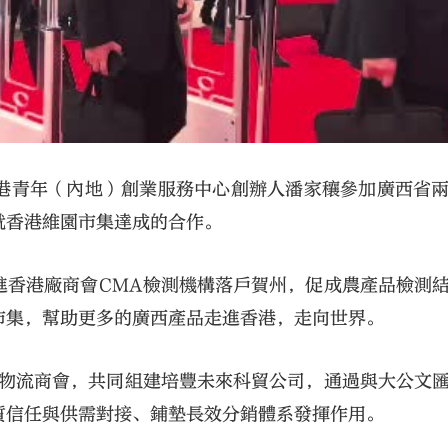
港青年（內地）創業服務中心創辦人潘家穰參加廣西省
就香港維園市集達成的合作。
進香港廠商會CMA檢測機構落戶賀州，促成農產品檢測
市集，幫助更多的廣西產品走進香港，走向世界。
港物流商會，共同組建培豐未來科貿公司，通過與大公文
質信任與供需對接、鋪墊長效分銷體系發揮作用。