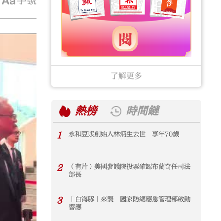
字號
了解更多
熱榜
時間鏈
1
永和豆漿創始人林炳生去世 享年70歲
1
2
（有片）美國參議院投票確認布蘭奇任司法
2
部長
3
「白海豚」來襲 國家防總應急管理部啟動
3
響應