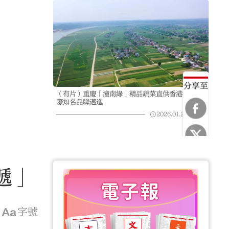
分享至
（有片）重慶「潼南綠」精品蔬菜直供香港 向國
際知名品牌邁進
2026.01.26
07:52
遞」
字號