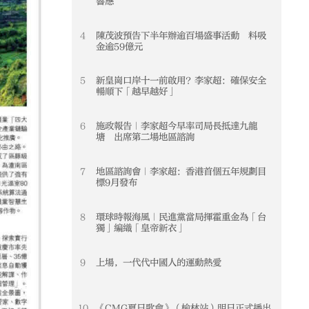
響應
4
陳茂波預告下半年辦逾百場盛事活動 料吸
4
金逾59億元
5
新皇崗口岸十一前啟用？李家超：確保安全
5
暢順下「越早越好」
6
施政報告｜李家超今早率司局長抵達九龍
6
塘 出席第二場地區諮詢
7
地區諮詢會｜李家超：香港首個五年規劃目
7
標9月發布
8
環球時報海風｜民進黨當局揮霍重金為「台
8
獨」編織「皇帝新衣」
9
上場，一代代中國人的運動熱愛
9
10
《CMG夏日歌會》（榆林站）明日正式播出
10