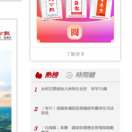
了解更多
熱榜
時間鏈
1
永和豆漿創始人林炳生去世 享年70歲
1
2
（有片）美國參議院投票確認布蘭奇任司法
2
部長
3
「白海豚」來襲 國家防總應急管理部啟動
3