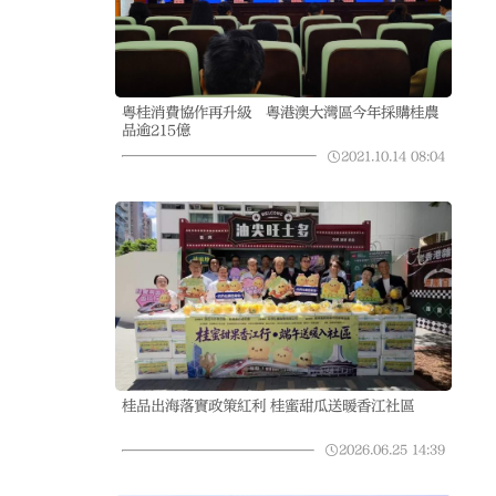
粵桂消費協作再升級 粵港澳大灣區今年採購桂農
品逾215億
2021.10.14
08:04
桂品出海落實政策紅利 桂蜜甜瓜送暖香江社區
2026.06.25
14:39