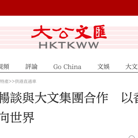
視頻
評論
Go China
文娛
大文
>>
地特產
供港直通車
暢談與大文集團合作 以
向世界