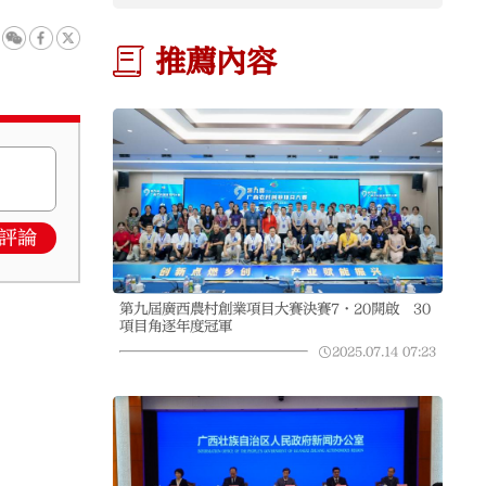
推薦內容
評論
第九屆廣西農村創業項目大賽決賽7·20開啟 30
項目角逐年度冠軍
2025.07.14
07:23