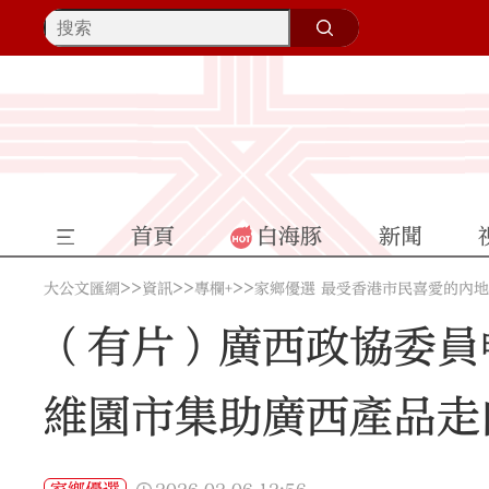
首頁
白海豚
新聞
>>
>>
>>
大公文匯網
資訊
專欄+
家鄉優選 最受香港市民喜愛的內
（有片）廣西政協委員
維園市集助廣西產品走