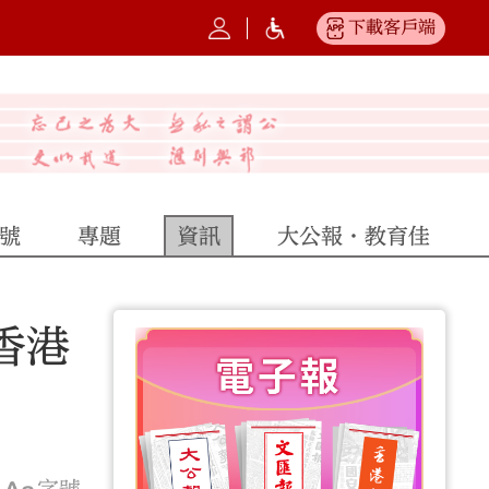
下載客戶端
號
專題
資訊
大公報·教育佳
香港