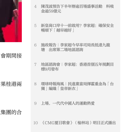
4
陳茂波預告下半年辦逾百場盛事活動 料吸
4
金逾59億元
5
新皇崗口岸十一前啟用？李家超：確保安全
5
暢順下「越早越好」
6
施政報告｜李家超今早率司局長抵達九龍
6
塘 出席第二場地區諮詢
兩會期間接
7
地區諮詢會｜李家超：香港首個五年規劃目
7
標9月發布
結果桂港兩
8
環球時報海風｜民進黨當局揮霍重金為「台
8
獨」編織「皇帝新衣」
9
上場，一代代中國人的運動熱愛
9
匯集團的合
10
《CMG夏日歌會》（榆林站）明日正式播出
10