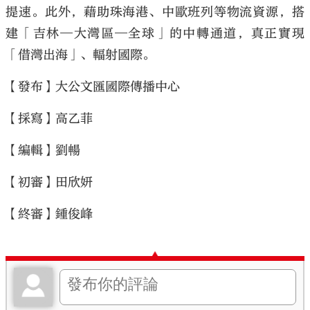
提速。此外，藉助珠海港、中歐班列等物流資源，搭
建「吉林—大灣區—全球」的中轉通道，真正實現
「借灣出海」、輻射國際。
【發布】大公文匯國際傳播中心
【採寫】高乙菲
【編輯】劉暢
【初審】田欣妍
【終審】鍾俊峰