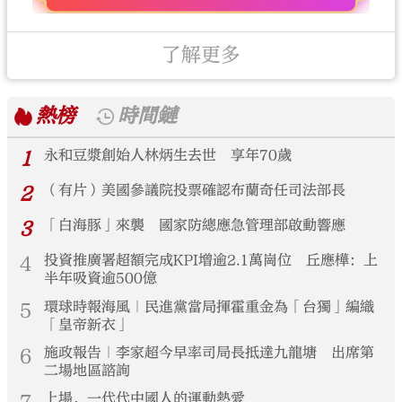
了解更多
熱榜
時間鏈
1
永和豆漿創始人林炳生去世 享年70歲
2
（有片）美國參議院投票確認布蘭奇任司法部長
3
「白海豚」來襲 國家防總應急管理部啟動響應
4
投資推廣署超額完成KPI增逾2.1萬崗位 丘應樺：上
半年吸資逾500億
5
環球時報海風｜民進黨當局揮霍重金為「台獨」編織
「皇帝新衣」
6
施政報告｜李家超今早率司局長抵達九龍塘 出席第
二場地區諮詢
上場，一代代中國人的運動熱愛