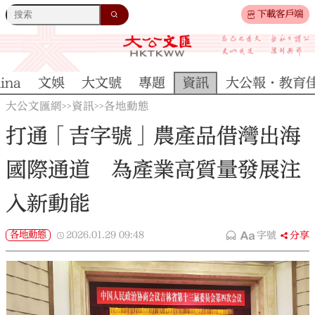
下載客戶端
ina
文娛
大文號
專題
資訊
大公報·教育
大公文匯網
資訊
各地動態
>>
>>
打通「吉字號」農產品借灣出海
國際通道 為產業高質量發展注
入新動能
各地動態
2026.01.29
09:48
字號
分享