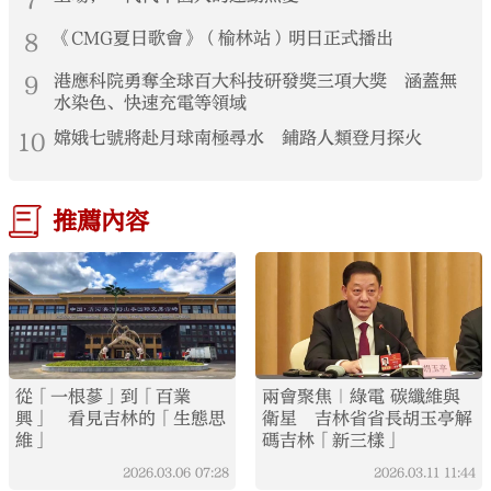
7
8
《CMG夏日歌會》（榆林站）明日正式播出
9
港應科院勇奪全球百大科技研發獎三項大獎 涵蓋無
水染色、快速充電等領域
10
嫦娥七號將赴月球南極尋水 鋪路人類登月探火
推薦內容
從「一根蔘」到「百業
兩會聚焦｜綠電 碳纖維與
興」 看見吉林的「生態思
衛星 吉林省省長胡玉亭解
維」
碼吉林「新三樣」
2026.03.06
07:28
2026.03.11
11:44