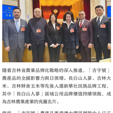
大公文匯
隨着吉林省農業品牌化戰略的深入推進，「吉字號」
農產品的全國影響力與日俱增。長白山人蔘、吉林大
米、吉林鮮食玉米等先後入選新華社民族品牌工程，
其中「長白山人蔘」區域公用品牌價值持續領跑，成
為吉林農業產業的亮麗名片。