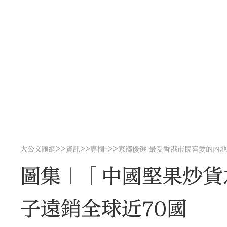
>>
>>
>>
大公文匯網
資訊
專欄+
家鄉優選 最受香港市民喜愛的內
圖集｜「中國堅果炒貨
子遠銷全球近70國