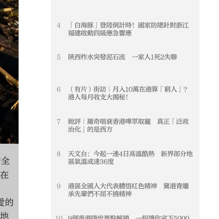
4
「白海豚」登陸倒計時！國家防總針對浙江
4
福建啟動四級應急響應
5
陝西柞水突發泥石流 一家人1死2失聯
5
6
（有片）街訪｜月入10萬在港算「窮人」？
6
港人每月收支大揭秘！
7
銳評｜羅奇唱衰香港嘩眾取寵 真正「泛政
7
2
/
7
安徽省合肥市是中國食品工業協會認
治化」的是西方
國市場份額近20%，聚集了洽洽、真心
全球擁有100多萬畝自有種植基地，產品
8
天文台：今起一連4日高溫酷熱 新界部分地
8
佔全
區氣溫或達36度
2025年，洽洽以568.72億元人民幣
，在
中國品牌」稱號。暢銷26年的洽洽國民紅
9
港區全國人大代表體悟紅色精神 冀港青繼
9
方就有洽洽紅袋。
承先輩們不屈不撓精神
愛的
的地
10
9個香港隱世景點解鎖 一招讓你省下5000
10