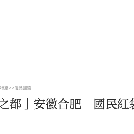
>>
地特產
優品圖鑒
之都」安徽合肥 國民紅