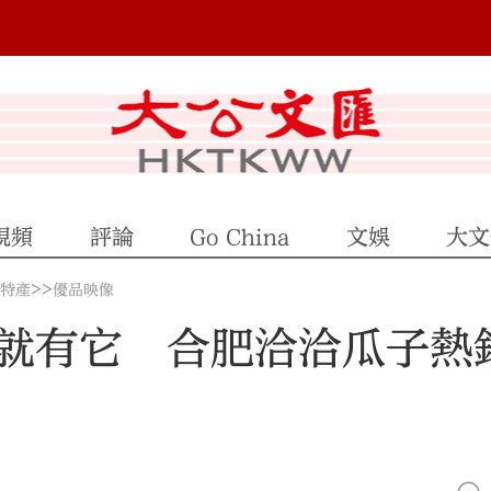
視頻
評論
Go China
文娛
大文
>>
地特產
優品映像
就有它 合肥洽洽瓜子熱