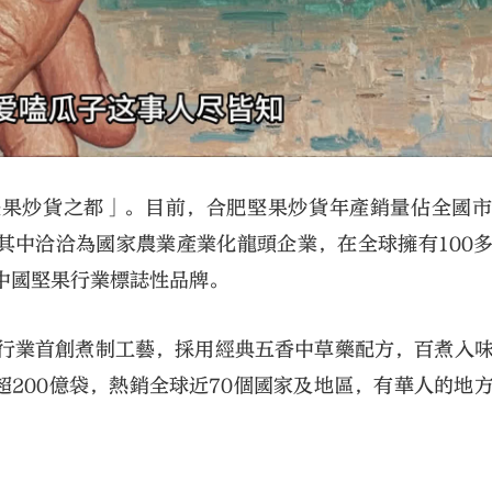
堅果炒貨之都」。目前，合肥堅果炒貨年產銷量佔全國
其中洽洽為國家農業產業化龍頭企業，在全球擁有100
中國堅果行業標誌性品牌。
，行業首創煮制工藝，採用經典五香中草藥配方，百煮入
200億袋，熱銷全球近70個國家及地區，有華人的地