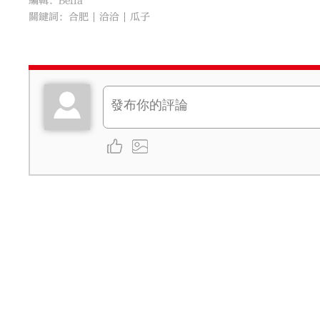
編輯：Bella
關鍵詞：
合肥
洽洽
瓜子