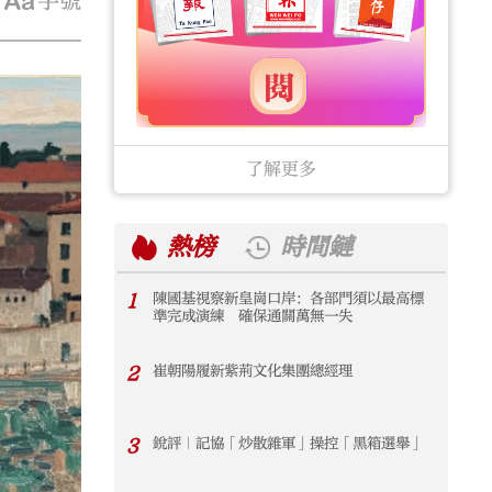
字號
了解更多
熱榜
時間鏈
1
陳國基視察新皇崗口岸：各部門須以最高標
1
準完成演練 確保通關萬無一失
2
崔朝陽履新紫荊文化集團總經理
2
3
銳評｜記協「炒散雜軍」操控「黑箱選舉」
3