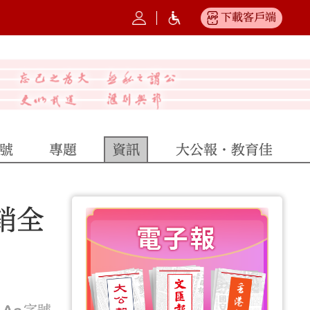
下載客戶端
號
專題
資訊
大公報·教育佳
銷全