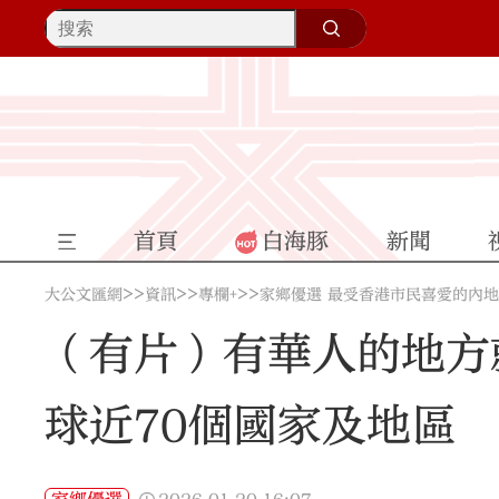
首頁
白海豚
新聞
>>
>>
>>
大公文匯網
資訊
專欄+
家鄉優選 最受香港市民喜愛的內
（有片）有華人的地方
球近70個國家及地區