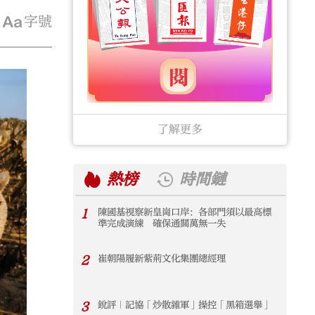
字號
了解更多
熱榜
時間鏈
1
陳國基視察新皇崗口岸：各部門須以最高標
1
準完成演練 確保通關萬無一失
2
崔朝陽履新紫荊文化集團總經理
2
3
銳評｜記協「炒散雜軍」操控「黑箱選舉」
3