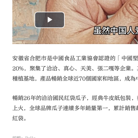
安徽省合肥市是中國食品工業協會認證的「中國
20%，聚集了洽洽、真心、天美、張二嘎等企業。
種植基地，產品暢銷全球近70個國家和地區，成為
暢銷26年的洽洽國民紅袋瓜子，經典牛皮紙包裝
上火，全球品牌瓜子連續多年銷量第一，累計銷售超
紅袋。