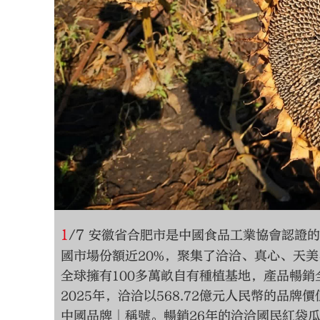
1
/
7
安徽省合肥市是中國食品工業協會認證的
國市場份額近20%，聚集了洽洽、真心、天
全球擁有100多萬畝自有種植基地，產品暢銷
2025年，洽洽以568.72億元人民幣的品
中國品牌」稱號。暢銷26年的洽洽國民紅袋瓜