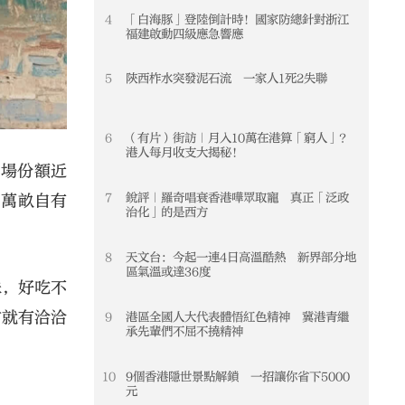
4
「白海豚」登陸倒計時！國家防總針對浙江
4
福建啟動四級應急響應
5
陝西柞水突發泥石流 一家人1死2失聯
5
6
（有片）街訪｜月入10萬在港算「窮人」？
6
港人每月收支大揭秘！
市場份額近
7
銳評｜羅奇唱衰香港嘩眾取寵 真正「泛政
7
多萬畝自有
治化」的是西方
8
天文台：今起一連4日高溫酷熱 新界部分地
8
區氣溫或達36度
味，好吃不
方就有洽洽
9
港區全國人大代表體悟紅色精神 冀港青繼
9
承先輩們不屈不撓精神
10
9個香港隱世景點解鎖 一招讓你省下5000
10
元