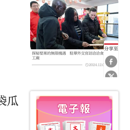
分享至
探秘堅果的無限機遇 駐華外交官訪洽洽食品透明
工廠
2024.12.05
02:54
袋瓜