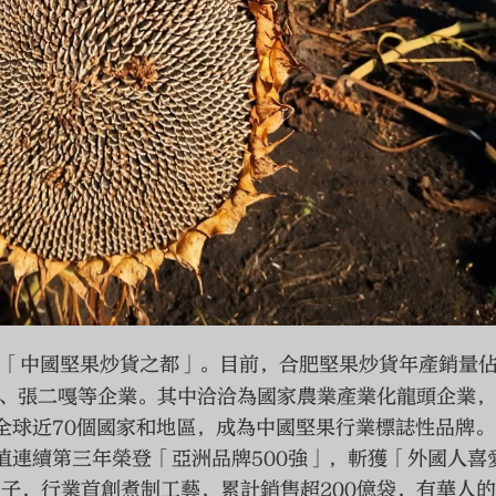
「中國堅果炒貨之都」。目前，合肥堅果炒貨年產銷量
美、張二嘎等企業。其中洽洽為國家農業產業化龍頭企業
全球近70個國家和地區，成為中國堅果行業標誌性品牌。
牌價值連續第三年榮登「亞洲品牌500強」，斬獲「外國人喜
子，行業首創煮制工藝，累計銷售超200億袋，有華人