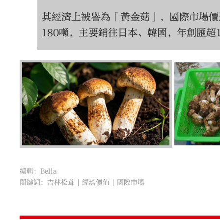
其經濟上被譽為「黃金菇」，國際市場價達
編輯：Bella
關鍵詞：
吉林松茸
經濟價值
國際市場