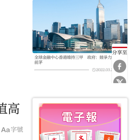
分享至
全球金融中心香港維持三甲 政府：競爭力續名列
前茅
2022.03.24
11:32
值高
字號