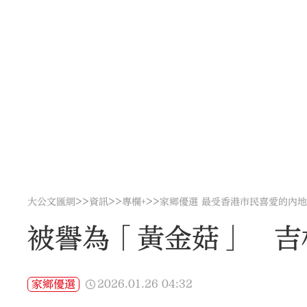
>>
>>
>>
大公文匯網
資訊
專欄+
家鄉優選 最受香港市民喜愛的內
被譽為「黃金菇」 ‌
2026.01.26
04:32
家鄉優選