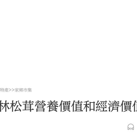
>>
地特產
家鄉市集
吉林松茸營養價值和經濟價