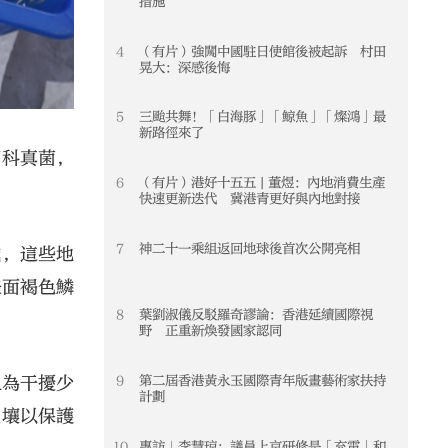
措施
4
（有片）強闖中國駐日使館後被起訴 村田
4
晃大：深感後悔
5
三颱共舞！「白海豚」「鯨魚」「燦鴻」最
5
新路徑來了
蘑科真菌，
6
（有片）港好十五五 | 董煜：內地消費生產
6
快速更新迭代 冀港青更好與內地對接
7
神二十一乘組返回地球後首次公開亮相
7
域，這些地
表面褐色鱗
8
葉劉淑儀反駁羅奇謬論：香港延續國際視
8
野 正重新煥發國家認同
9
第二屆香港黃永玉國際青年版畫藝術家扶持
9
人為干擾少
計劃
土壤以保護
10
專訪｜李慧琼：議員上京研修是「充電」和
10