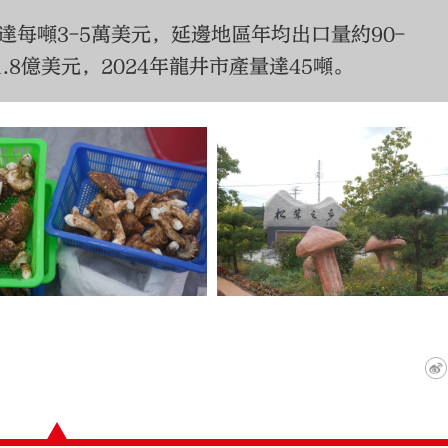
每噸3-5萬美元，延邊地區年均出口量約90-