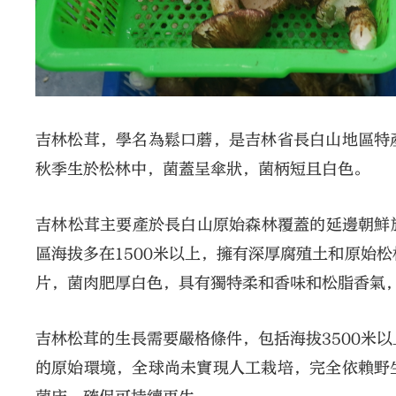
吉林松茸，學名為鬆口蘑，是吉林省長白山地區特
秋季生於松林中，菌蓋呈傘狀，菌柄短且白色。‌
‌吉林松茸主要產於長白山原始森林覆蓋的延邊朝
區海拔多在1500米以上，擁有深厚腐殖土和原始
片，菌肉肥厚白色，具有獨特柔和香味和松脂香氣
‌吉林松茸的生長需要嚴格條件，包括海拔3500米
的原始環境，全球尚未實現人工栽培，完全依賴野