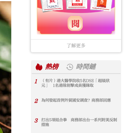
了解更多
熱榜
時間鏈
1
（有片）港大醫學院收5名DSE「超級狀
1
元」 1名港隊劍擊成員獲錄取
2
為何發起首例外貿國安調查？商務部回應
2
3
打出5項組合拳 商務部出台一系列對美反制
3
措施