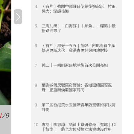
4
（有片）強闖中國駐日使館後被起訴 村田
4
晃大：深感後悔
吉林松茸，是吉林省長白山地區特產
5
三颱共舞！「白海豚」「鯨魚」「燦鴻」最
5
品，現代延邊松茸通過冷鏈空運保持新
新路徑來了
6
（有片）港好十五五 | 董煜：內地消費生產
6
其經濟上被譽為「黃金菇」，國際市場
快速更新迭代 冀港青更好與內地對接
7
神二十一乘組返回地球後首次公開亮相
7
8
葉劉淑儀反駁羅奇謬論：香港延續國際視
8
野 正重新煥發國家認同
9
第二屆香港黃永玉國際青年版畫藝術家扶持
9
計劃
1
/
6
10
專訪｜李慧琼：議員上京研修是「充電」和
10
「校準」 將全方位發揮立法會建設作用