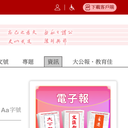
下載客戶端
文號
專題
資訊
大公報·教育佳
字號