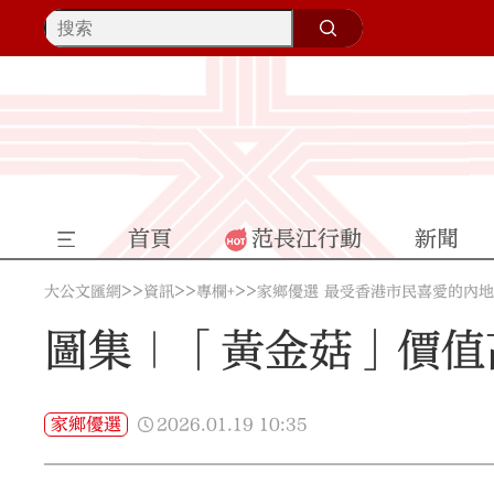
首頁
范長江行動
新聞
>>
>>
>>
大公文匯網
資訊
專欄+
家鄉優選 最受香港市民喜愛的內
圖集｜「黃金菇」價值
2026.01.19
10:35
家鄉優選