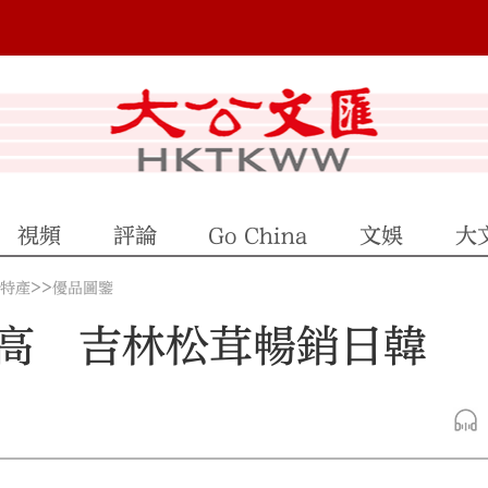
視頻
評論
Go China
文娛
大
>>
地特產
優品圖鑒
高 吉林松茸暢銷日韓