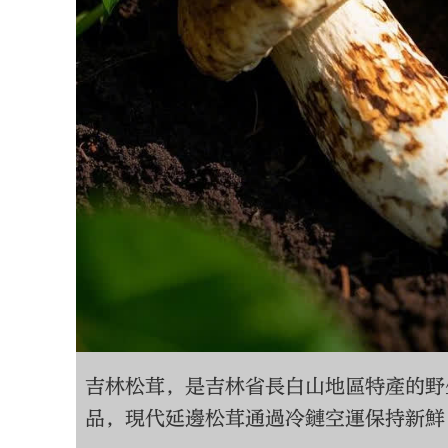
吉林松茸，是吉林省長白山地區特產的野
品，現代延邊松茸通過冷鏈空運保持新鮮，