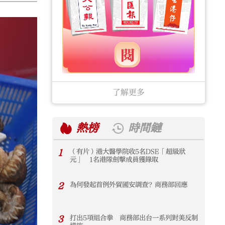
了解更多
熱榜
時間鏈
1
（有片）港大醫學院收5名DSE「超級狀
1
元」 1名港隊劍擊成員獲錄取
2
為何發起首例外貿國安調查？商務部回應
2
3
打出5項組合拳 商務部出台一系列對美反制
3