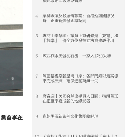
福建啟動四級應急響應
4
葉劉淑儀反駁羅奇謬論：香港延續國際視
4
野 正重新煥發國家認同
5
專訪｜李慧琼：議員上京研修是「充電」和
5
「校準」 將全方位發揮立法會建設作用
6
陝西柞水突發泥石流 一家人1死2失聯
6
7
陳國基視察新皇崗口岸：各部門須以最高標
7
準完成演練 確保通關萬無一失
8
席春迎丨美國突然出手買入日圓：特朗普正
8
在把匯率變成新的地緣武器
9
崔朝陽履新紫荊文化集團總經理
9
前黨首李在
10
（有片）街訪｜月入10萬在港算「窮人」？
10