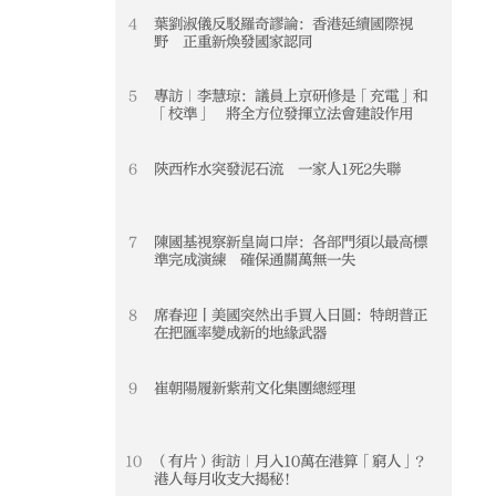
4
葉劉淑儀反駁羅奇謬論：香港延續國際視
4
野 正重新煥發國家認同
5
專訪｜李慧琼：議員上京研修是「充電」和
5
「校準」 將全方位發揮立法會建設作用
6
陝西柞水突發泥石流 一家人1死2失聯
6
7
陳國基視察新皇崗口岸：各部門須以最高標
7
準完成演練 確保通關萬無一失
8
席春迎丨美國突然出手買入日圓：特朗普正
8
在把匯率變成新的地緣武器
9
崔朝陽履新紫荊文化集團總經理
9
10
（有片）街訪｜月入10萬在港算「窮人」？
10
港人每月收支大揭秘！