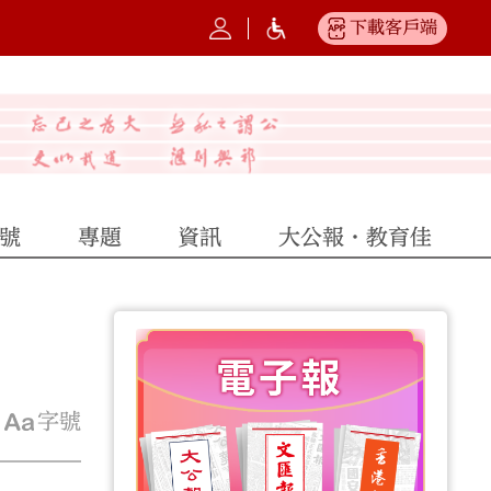
下載客戶端
號
專題
資訊
大公報·教育佳
字號