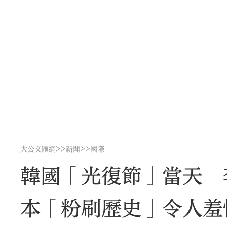
>>
>>
大公文匯網
新聞
國際
韓國「光復節」當天 
本「粉刷歷史」令人羞