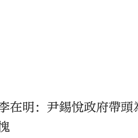
李在明：尹錫悅政府帶頭
愧