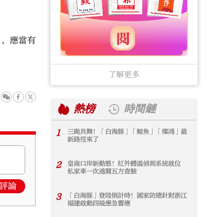
。
往，應當有
了解更多
熱榜
時間鏈
1
三颱共舞！「白海豚」「鯨魚」「燦鴻」最
1
新路徑來了
2
皇崗口岸新動態！紅外體溫偵測系統就位
2
私家車一次過關五方查驗
評論
3
「白海豚」登陸倒計時！國家防總針對浙江
3
福建啟動四級應急響應