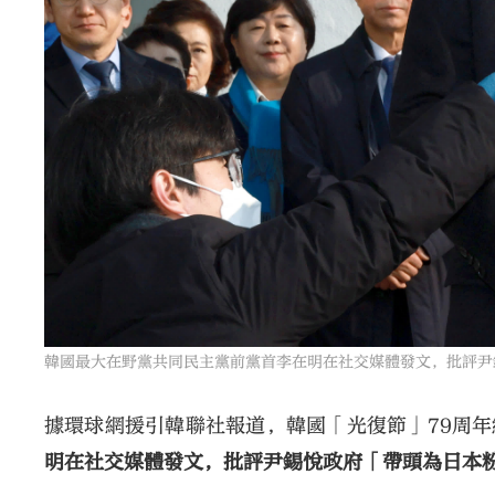
韓國最大在野黨共同民主黨前黨首李在明在社交媒體發文，批評尹
據環球網援引韓聯社報道，韓國「光復節」79周年
明在社交媒體發文，批評尹錫悅政府「帶頭為日本