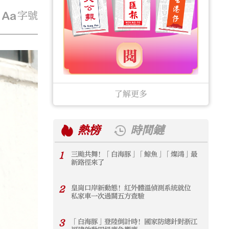
字號
了解更多
熱榜
時間鏈
1
三颱共舞！「白海豚」「鯨魚」「燦鴻」最
1
新路徑來了
2
皇崗口岸新動態！紅外體溫偵測系統就位
2
私家車一次過關五方查驗
3
「白海豚」登陸倒計時！國家防總針對浙江
3