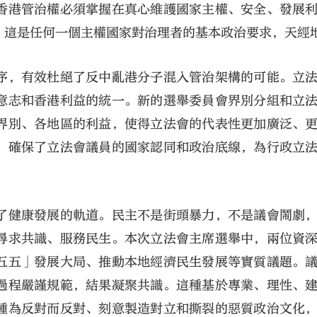
香港管治權必須掌握在真心維護國家主權、安全、發展
。這是任何一個主權國家對治理者的基本政治要求，天經
序，有效杜絕了反中亂港分子混入管治架構的可能。立
意志和香港利益的統一。新的選舉委員會界別分組和立
界別、各地區的利益，使得立法會的代表性更加廣泛、
，確保了立法會議員的國家認同和政治底線，為行政立
了健康發展的軌道。民主不是街頭暴力，不是議會鬧劇
尋求共識、服務民生。本次立法會主席選舉中，兩位資
五五」發展大局、推動本地經濟民生發展等實質議題。
過程嚴謹規範，結果凝聚共識。這種基於專業、理性、
種為反對而反對、刻意製造對立和撕裂的惡質政治文化