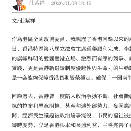
莊紫祥
2026.01.09
10:49
文/莊紫祥
作為港區全國政協委員，我親歷了香港回歸以來的
日，香港特區第八屆立法會主席選舉順利完成，李
的旗幟鮮明的愛國愛港立場、激烈而有序的競爭、
實踐，更是香港新選舉制度優越性與生命力的生動
是一套能夠保障香港長期繁榮穩定、確保「一國兩
回顧過去，香港曾一度陷入政治爭拗不斷、社會撕
線的拉布和惡意阻撓，甚至勾連外部勢力，妄圖癱
間，經濟民生議題被政治紛爭淹沒，市民的福祉被
審時度勢，立足香港根本和長遠利益，主導完善了