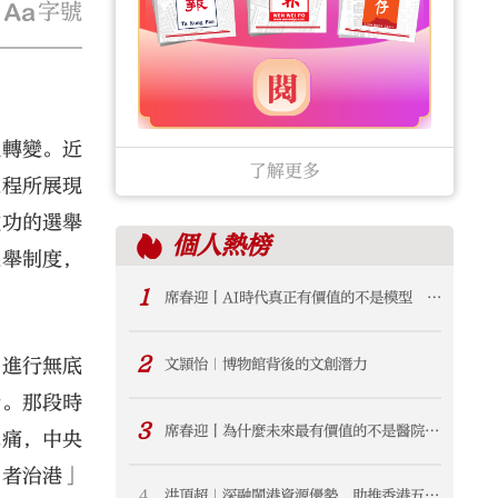
字號
性轉變。近
了解更多
過程所展現
成功的選舉
個人
熱榜
選舉制度，
1
席春迎丨AI時代真正有價值的不是模型 而
是產業生態
2
，進行無底
文頴怡｜博物館背後的文創潛力
全。那段時
3
席春迎丨為什麼未來最有價值的不是醫院
思痛，中央
而是「健康共同體」？
國者治港」
4
洪頂超｜深融閩港資源優勢 助推香港五年