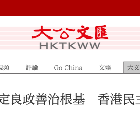
視頻
評論
Go China
文娛
大文
定良政善治根基 香港民