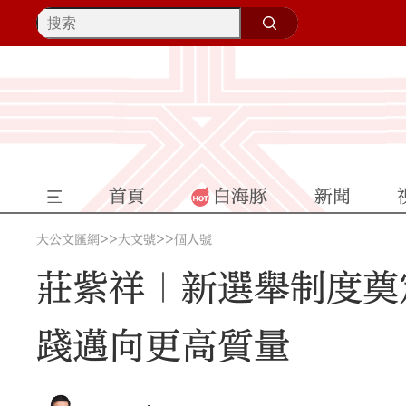
首頁
白海豚
新聞
>>
>>
大公文匯網
大文號
個人號
莊紫祥｜新選舉制度奠
踐邁向更高質量