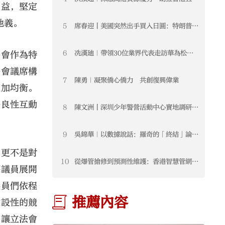
利益，堅定
新發展
地義。
5
席春迎丨美國突然出手買入日圓：特朗普正
在把匯率變成新的地緣武器
6
冼漢廸｜帶領30位業界代表走訪華為松山
法會作為特
湖基地 學習交流前沿科技與數據安全經驗
法會議席構
7
陳勇｜凝聚僑心僑力 共創復興偉業
更加均衡。
法良性互動
8
陳文洲丨深圳少年警營活動中心實地調研交
流 促進深港少警融合發展 注入青春力量
9
吳錦華｜以數據說話：羅奇的「終結」論無
視香港制度升級的事實
，更不是對
10
從爆管搶修到預測性維護：香港智慧管網背
深議員展開
後的AI城市治理機會
議員們依程
推薦內容
建設性的競
，讓立法會