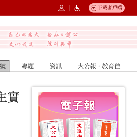
下載客戶端
號
專題
資訊
大公報·教育佳
主實