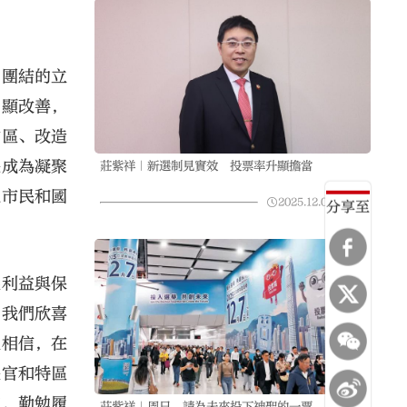
、團結的立
明顯改善，
會區、改造
是成為凝聚
莊紫祥｜新選制見實效 投票率升顯擔當
地市民和國
2025.12.08
04:04
分享至
展利益與保
。我們欣喜
並相信，在
長官和特區
束，勤勉履
莊紫祥｜周日 請為未來投下神聖的一票