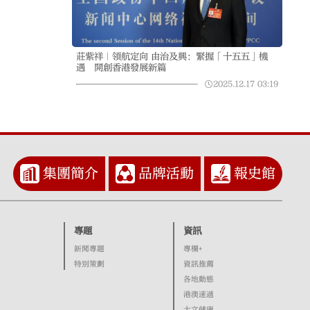
莊紫祥｜領航定向 由治及興：緊握「十五五」機
遇 開創香港發展新篇
2025.12.17
03:19
集團簡介
品牌活動
報史館
專題
資訊
新聞專題
專欄+
特別策劃
資訊推薦
各地動態
港澳速遞
大文健康