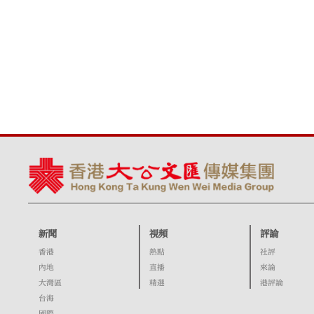
新聞
視頻
評論
香港
熱點
社評
內地
直播
來論
大灣區
精選
港評論
台海
國際