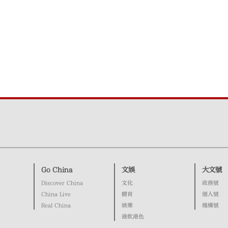
Go China
文娛
大文號
Discover China
文化
政務號
China Live
體育
個人號
Real China
娛樂
機構號
港飲港色