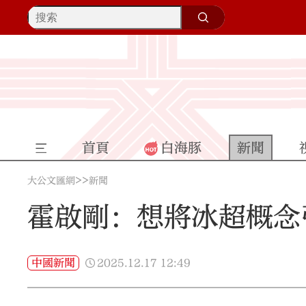
首頁
白海豚
新聞
>>
大公文匯網
新聞
霍啟剛：想將冰超概念
2025.12.17
12:49
中國新聞