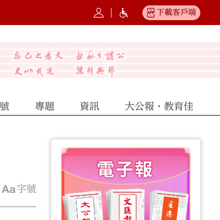
下載客戶端
號
專題
資訊
大公報·教育佳
字號