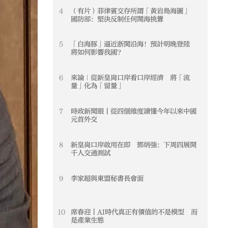
4
（有片）菲律賓交存所謂「黃岩島海圖」
4
國防部：堅決反制任何鬧海挑釁
5
「白海豚」逼近浙閩沿海！預計明晚登陸
5
將如何影響我國？
6
來論｜從新皇崗口岸看口岸經濟 將「流
6
量」化為「留量」
7
時政新聞眼丨從四個維度讀懂今年以來中國
7
元首外交
8
新皇崗口岸啟用在即 鄧炳強：下周四展開
8
千人交通測試
9
李家超與東盟秘書長會面
9
10
席春迎丨AI時代真正有價值的不是模型 而
10
是產業生態