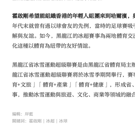
霍啟剛希望能組織香港的年輕人組團來到哈爾濱，
年代末就曾有過以球會友的先例，當時的足球賽吸
解與友誼。如今，黑龍江的冰超賽事為兩地體育交
化這種以體育為紐帶的友好情誼。
黑龍江省冰雪運動超級聯賽是由黑龍江省體育局主辦的
龍江省冰雪運動超級聯賽將於冰雪季期間舉行，賽
育+文旅」「體育+產業」「體育+健康」，形成
事，推動冰雪運動與旅遊、文化、商業等領域的融
編輯：岸藍
關鍵詞：
霍啟剛
冰超
冰球