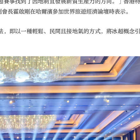
超賽事找到了因地制宜發展新質生產力的方向。」香港
副會長霍啟剛在哈爾濱參加世界旅遊經濟論壇時表示。
法，即以一種輕鬆、民間且接地氣的方式，將冰超概念