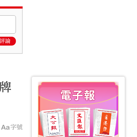
評論
牌
字號