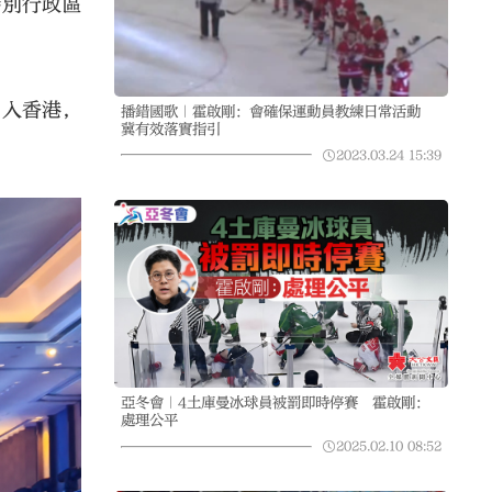
特別行政區
引入香港，
播錯國歌｜霍啟剛：會確保運動員教練日常活動
冀有效落實指引
2023.03.24
15:39
亞冬會｜4土庫曼冰球員被罰即時停賽 霍啟剛：
處理公平
2025.02.10
08:52