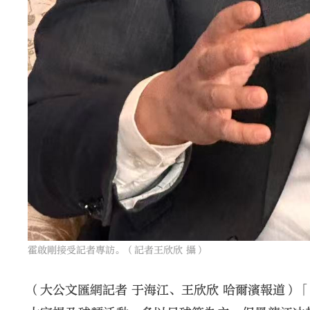
霍啟剛接受記者專訪。（記者王欣欣 攝）
（大公文匯網記者 于海江、王欣欣 哈爾濱報道）