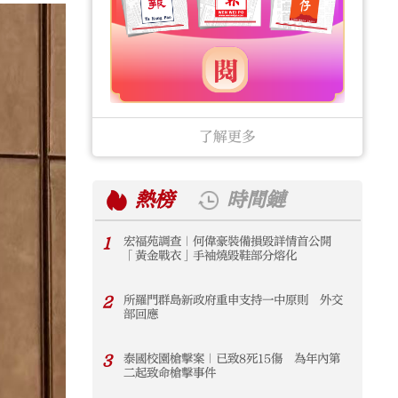
了解更多
熱榜
時間鏈
1
宏福苑調查｜何偉豪裝備損毀詳情首公開
1
「黃金戰衣」手袖燒毀鞋部分熔化
2
所羅門群島新政府重申支持一中原則 外交
2
部回應
3
泰國校園槍擊案｜已致8死15傷 為年內第
3
二起致命槍擊事件