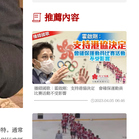
推薦內容
播錯國歌｜霍啟剛：支持港協決定 會確保運動員
比賽活動不受影響
2023.04.05
06:46
獨特。通常