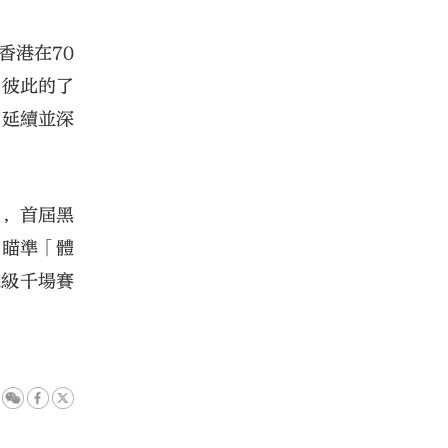
香港在70
了彼此的了
，延續並深
月，首屆黑
，瞄準「體
縣級千場賽