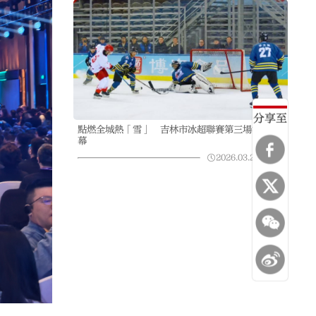
分享至
點燃全城熱「雪」 吉林市冰超聯賽第三場激戰落
幕
2026.03.22
13:22