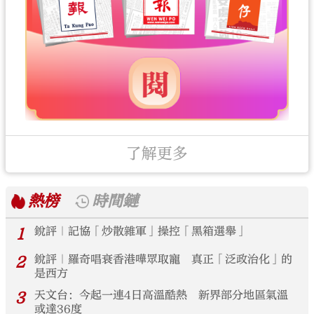
了解更多
熱榜
時間鏈
1
銳評｜記協「炒散雜軍」操控「黑箱選舉」
2
銳評｜羅奇唱衰香港嘩眾取寵 真正「泛政治化」的
是西方
3
天文台：今起一連4日高溫酷熱 新界部分地區氣溫
或達36度