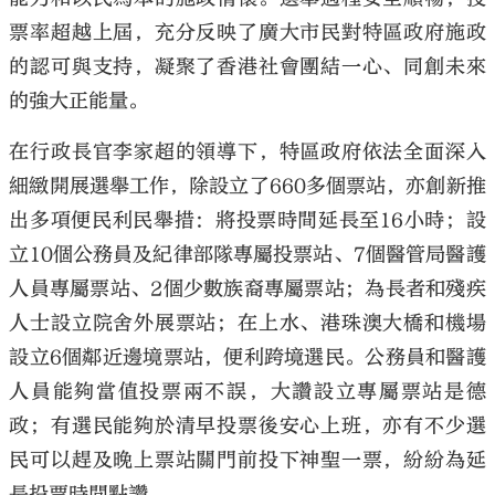
票率超越上屆，充分反映了廣大市民對特區政府施政
的認可與支持，凝聚了香港社會團結一心、同創未來
的強大正能量。
在行政長官李家超的領導下，特區政府依法全面深入
細緻開展選舉工作，除設立了660多個票站，亦創新推
出多項便民利民舉措：將投票時間延長至16小時；設
立10個公務員及紀律部隊專屬投票站、7個醫管局醫護
人員專屬票站、2個少數族裔專屬票站；為長者和殘疾
人士設立院舍外展票站；在上水、港珠澳大橋和機場
設立6個鄰近邊境票站，便利跨境選民。公務員和醫護
人員能夠當值投票兩不誤，大讚設立專屬票站是德
政；有選民能夠於清早投票後安心上班，亦有不少選
民可以趕及晚上票站關門前投下神聖一票，紛紛為延
長投票時間點讚。