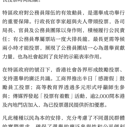
特區政府對公務員隊伍的有效動員，是選舉成功舉行
的重要保障。行政長官李家超與夫人帶頭投票，各司
局長、官員及公務員團隊以身作則，積極履行公民責
任；有公務員專屬票站一度大排長龍，最長更需等候
兩小時才能投票，展現了公務員團結一心為選舉貢獻
力量，也為社會起到了良好的示範表率作用。
在特區政府的號召下，香港社會各界形成鼓勵投票、
支持選舉的廣泛共識。工商界推出半日「感謝假」鼓
勵員工投票；高等教育界透過多元形式呼籲師生參
與；傳媒界發起「投票有着數」活動，逾2,000間本港
及內地門店加入，為已投票選民提供折扣優惠。
凡此種種以民為本的安排，充分考慮了不同選民群體
的實際需求，確保了選舉的廣泛參與性和公平便利