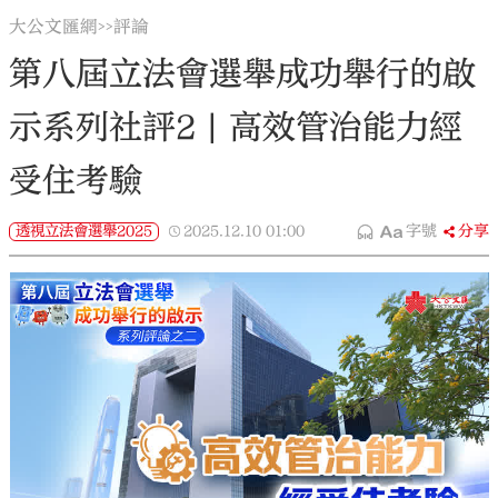
大公文匯網
評論
>>
第八屆立法會選舉成功舉行的啟
示系列社評2 | 高效管治能力經
受住考驗
透視立法會選舉2025
2025.12.10
01:00
字號
分享