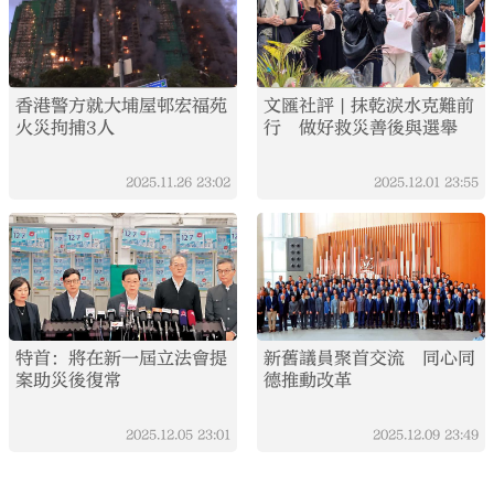
香港警方就大埔屋邨宏福苑
文匯社評 | 抹乾淚水克難前
火災拘捕3人
行 做好救災善後與選舉
2025.11.26
23:02
2025.12.01
23:55
特首：將在新一屆立法會提
新舊議員聚首交流 同心同
案助災後復常
德推動改革
2025.12.05
23:01
2025.12.09
23:49