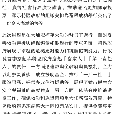
性，贏得社會各界廣泛讚譽，推動選民更加踴躍投
票，顯示特區政府的組織安排為選舉成功舉行交出了
一份令人滿意的答卷。
此次選舉是在大埔宏福苑火災的背景下進行，面對妥
善救災善後與確保選舉如期舉行的雙重考驗，特區政
府展現了卓越的危機應對能力和統籌協調能力。行政
長官李家超與特區政府擔起「當家人」「第一責任
人」的責任，一方面迅速啟動全政府動員機制，全力
以赴救災善後，成立援助基金、推行「一戶一社工」
跟進服務、提供多元住宿援助等，展現了對市民生命
安全與福祉的高度負責；另一方面，依法有序推進選
舉工作，確保救災和選舉兩項重大任務高效落實。特
區政府還迅速調整大埔區投票站安排，提供免費專車