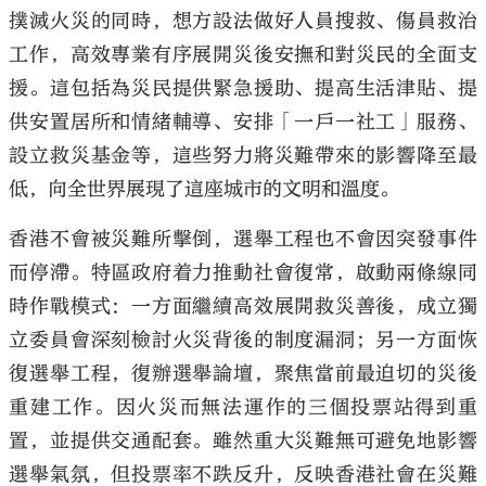
撲滅火災的同時，想方設法做好人員搜救、傷員救治
工作，高效專業有序展開災後安撫和對災民的全面支
援。這包括為災民提供緊急援助、提高生活津貼、提
供安置居所和情緒輔導、安排「一戶一社工」服務、
設立救災基金等，這些努力將災難帶來的影響降至最
低，向全世界展現了這座城市的文明和溫度。
香港不會被災難所擊倒，選舉工程也不會因突發事件
而停滯。特區政府着力推動社會復常，啟動兩條線同
時作戰模式：一方面繼續高效展開救災善後，成立獨
立委員會深刻檢討火災背後的制度漏洞；另一方面恢
復選舉工程，復辦選舉論壇，聚焦當前最迫切的災後
重建工作。因火災而無法運作的三個投票站得到重
置，並提供交通配套。雖然重大災難無可避免地影響
選舉氣氛，但投票率不跌反升，反映香港社會在災難