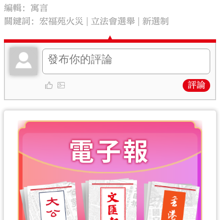
編輯：寓言
關鍵詞：
宏福苑火災
立法會選舉
新選制
評論