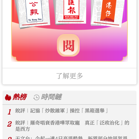
了解更多
熱榜
時間鏈
1
銳評｜記協「炒散雜軍」操控「黑箱選舉」
2
銳評｜羅奇唱衰香港嘩眾取寵 真正「泛政治化」的
是西方
天文台：今起一連4日高溫酷熱 新界部分地區氣溫