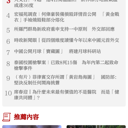
3
或達36度
4
宏福苑調查｜何偉豪裝備損毀詳情首公開 「黃金戰
衣」手袖燒毀鞋部分熔化
5
所羅門群島新政府重申支持一中原則 外交部回應
6
時政新聞眼丨從四個維度讀懂今年以來中國元首外交
7
中國公開月球「寶藏圖」 將建月球科研站
8
泰國校園槍擊案｜已致8死15傷 為年內第二起致命
槍擊事件
9
（有片）菲律賓交存所謂「黃岩島海圖」 國防部：
堅決反制任何鬧海挑釁
10
席春迎丨為什麼未來最有價值的不是醫院 而是「健
康共同體」？
推薦內容