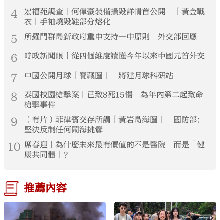
4
宏福苑調查｜何偉豪裝備損毀詳情首公開 「黃金戰
衣」手袖燒毀鞋部分熔化
5
所羅門群島新政府重申支持一中原則 外交部回應
6
時政新聞眼丨從四個維度讀懂今年以來中國元首外交
7
中國公開月球「寶藏圖」 將建月球科研站
8
泰國校園槍擊案｜已致8死15傷 為年內第二起致命
槍擊事件
9
（有片）菲律賓交存所謂「黃岩島海圖」 國防部：
堅決反制任何鬧海挑釁
10
席春迎丨為什麼未來最有價值的不是醫院 而是「健
康共同體」？
推薦內容