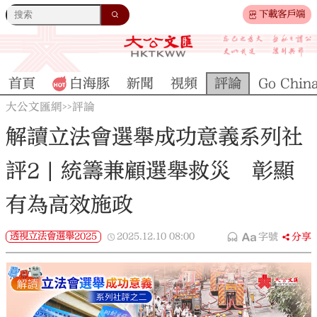
下載客戶端
首頁
白海豚
新聞
視頻
評論
Go Chin
大公文匯網
評論
>>
解讀立法會選舉成功意義系列社
評2 | 統籌兼顧選舉救災 彰顯
有為高效施政
透視立法會選舉2025
2025.12.10
08:00
字號
分享