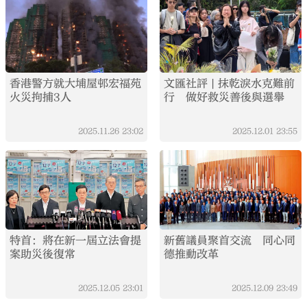
香港警方就大埔屋邨宏福苑
文匯社評 | 抹乾淚水克難前
火災拘捕3人
行 做好救災善後與選舉
2025.11.26
23:02
2025.12.01
23:55
特首：將在新一屆立法會提
新舊議員聚首交流 同心同
案助災後復常
德推動改革
2025.12.05
23:01
2025.12.09
23:49