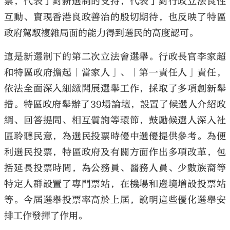
票，代表了對新選制的支持，代表了對行政立法良性
互動、實現香港良政善治的殷切期待，也反映了特區
政府駕馭複雜局面的能力得到選民的高度認可。
這是新選制下的第二次立法會選舉。行政長官李家超
和特區政府擔起「當家人」、「第一責任人」責任，
依法全面深入細緻開展選舉工作，採取了多項創新舉
措。特區政府舉辦了39場論壇，設置了候選人介紹政
綱、回答提問、相互質詢等環節，鼓勵候選人深入社
區聆聽民意，為選民投票時優中選優提供參考。為便
利選民投票，特區政府及有關方面作出多項改革，包
括延長投票時間，為公務員、醫務人員、少數族裔等
特定人群設置了專門票站，在機場和邊境增設投票站
等。今屆選舉投票率高於上屆，說明這些優化選舉安
排工作發揮了作用。