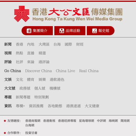
集團簡介
品牌活動
報史館
新聞
香港
內地
大灣區
台海
國際
財經
視頻
熱點
直播
精選
評論
社評
來論
港評論
Go China
Discover China
China Live
Real China
文娛
文化
體育
娛樂
港飲港色
大文號
政務號
個人號
機構號
專題
新聞專題
特別策劃
資訊
專欄+
資訊推薦
各地動態
港澳速遞
大文健康
友情鏈接：
香港商報網
香港衛視
香港經濟導報
星島環球網
中評網
海峽網
閩南網
台海網
合作夥伴：
投資甘肅