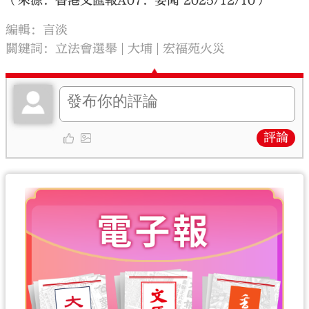
（來源：香港文匯報A07：要聞 2025/12/10）
編輯：言淡
關鍵詞：
立法會選舉
大埔
宏福苑火災
評論