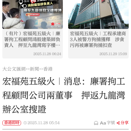
（有片）宏福苑五級火｜廉
宏福苑五級火｜工程承建商
署拘工程顧問鴻毅建築師負
3人被警方拘捕獲釋 涉貪
責人 押至九龍灣寫字樓搜
污再被廉署拘捕扣查
證
2025.11.28
06:24
2025.11.29
15:09
大公文匯網
新聞
香港
>>
>>
宏福苑五級火｜消息：廉署拘工
程顧問公司兩董事 押返九龍灣
辦公室搜證
香港即時
2025.11.28
05:54
字號
分享