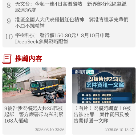
8
天文台：今起一連4日高溫酷熱 新界部分地區氣溫
或達36度
9
港區全國人大代表體悟紅色精神 冀港青繼承先輩們
不屈不撓精神
10
宇樹科技：發行價150.80元！8月10日申購
DeepSeek參與戰略配售
推薦內容
9被告涉宏福苑火共25罪被
（有片）宏福苑調查｜9被
起訴 警方廉署斥為私利累
告涉25罪 案件資訊及被
168人罹難
告關係圖一文睇
2026.06.10
23:26
2026.06.10
13:27