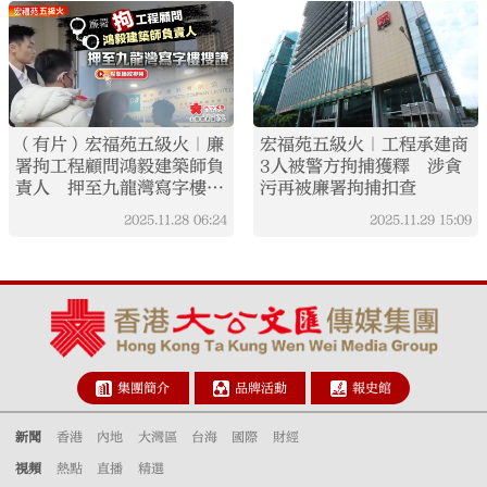
（有片）宏福苑五級火｜廉
宏福苑五級火｜工程承建商
署拘工程顧問鴻毅建築師負
3人被警方拘捕獲釋 涉貪
責人 押至九龍灣寫字樓搜
污再被廉署拘捕扣查
證
2025.11.28
06:24
2025.11.29
15:09
集團簡介
品牌活動
報史館
新聞
香港
內地
大灣區
台海
國際
財經
視頻
熱點
直播
精選