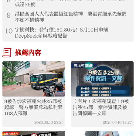
或達36度
9
港區全國人大代表體悟紅色精神 冀港青繼承先輩們
不屈不撓精神
10
宇樹科技：發行價150.80元！8月10日申購
DeepSeek參與戰略配售
推薦內容
9被告涉宏福苑火共25罪被
（有片）宏福苑調查｜9被
起訴 警方廉署斥為私利累
告涉25罪 案件資訊及被
168人罹難
告關係圖一文睇
2026.06.10
23:26
2026.06.10
13:27