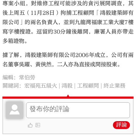
專案小組，對維修工程可能涉及的貪污展開調查，其
後上周五（11月28日）拘捕工程顧問「鴻毅建築師有
限公司」的兩名負責人，並到九龍灣福康工業大廈7樓
寫字樓搜證。逗留約30分鐘後離開，廉署人員亦帶走
多箱證物。
據了解，鴻毅建築師有限公司2006年成立，公司有兩
名董事吳躍、黃俠然，二人亦為直接或間接股東。
編輯：常伯勞
關鍵詞：
宏福苑五級火
鴻毅
工程顧問
終止業務
評論