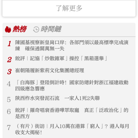
了解更多
熱榜
時間鏈
1
陳國基視察新皇崗口岸：各部門須以最高標準完成演
練 確保通關萬無一失
2
銳評｜記協「炒散雜軍」操控「黑箱選舉」
3
崔朝陽履新紫荊文化集團總經理
4
「白海豚」登陸倒計時！國家防總針對浙江福建啟動
四級應急響應
5
陝西柞水突發泥石流 一家人1死2失聯
6
銳評｜羅奇唱衰香港嘩眾取寵 真正「泛政治化」的
是西方
7
（有片）街訪｜月入10萬在港算「窮人」？港人每月
收支大揭秘！