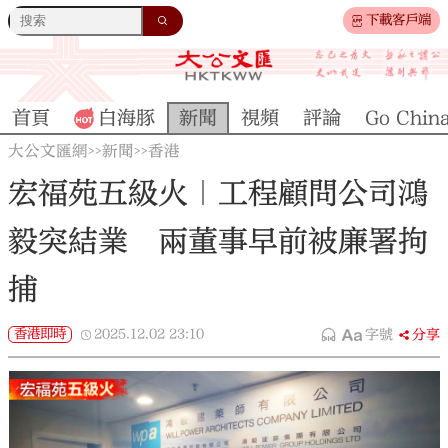
下載客戶端
首頁
白海豚
新聞
視頻
評論
Go Chin
大公文匯網
新聞
香港
>>
>>
宏福苑五級火｜工程顧問公司鴻
毅突結業 兩董事早前被廉署拘
捕
香港即時
2025.12.02
23:10
字號
分享