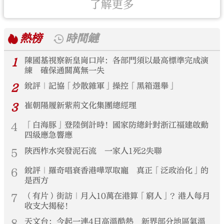
了解更多
熱榜
時間鏈
1
陳國基視察新皇崗口岸：各部門須以最高標準完成演
練 確保通關萬無一失
2
銳評｜記協「炒散雜軍」操控「黑箱選舉」
3
崔朝陽履新紫荊文化集團總經理
4
「白海豚」登陸倒計時！國家防總針對浙江福建啟動
四級應急響應
5
陝西柞水突發泥石流 一家人1死2失聯
6
銳評｜羅奇唱衰香港嘩眾取寵 真正「泛政治化」的
是西方
7
（有片）街訪｜月入10萬在港算「窮人」？港人每月
收支大揭秘！
8
天文台：今起一連4日高溫酷熱 新界部分地區氣溫