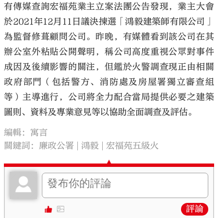
有傳媒查詢宏福苑業主立案法團公告發現，業主大會
於2021年12月11日議決揀選「鴻毅建築師有限公司」
為監督修葺顧問公司。昨晚，有媒體看到該公司在其
辦公室外粘貼公開聲明，稱公司高度重視公眾對事件
成因及後續影響的關注，但鑑於火警調查現正由相關
政府部門（包括警方、消防處及房屋署獨立審查組
等）主導進行，公司將全力配合當局提供必要之建築
圖則、資料及專業意見等以協助全面調查及評估。
編輯：寓言
關鍵詞：
廉政公署
鴻毅
宏福苑五級火
評論