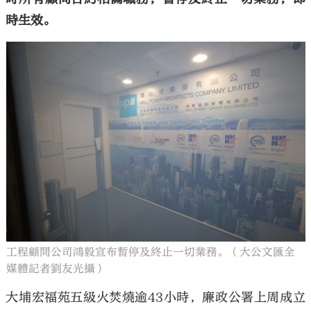
時生效。
工程顧問公司鴻毅宣布暫停及終止一切業務。（大公文匯全
媒體記者劉友光攝）
大埔宏福苑五級火焚燒逾43小時，廉政公署上周成立