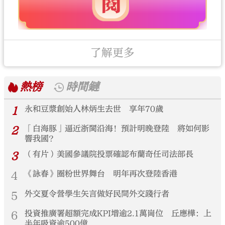
了解更多
熱榜
時間鏈
1
永和豆漿創始人林炳生去世 享年70歲
2
「白海豚」逼近浙閩沿海！預計明晚登陸 將如何影
響我國？
3
（有片）美國參議院投票確認布蘭奇任司法部長
4
《詠春》圈粉世界舞台 明年再次登陸香港
5
外交夏令營學生矢言做好民間外交踐行者
6
投資推廣署超額完成KPI增逾2.1萬崗位 丘應樺：上
半年吸資逾500億