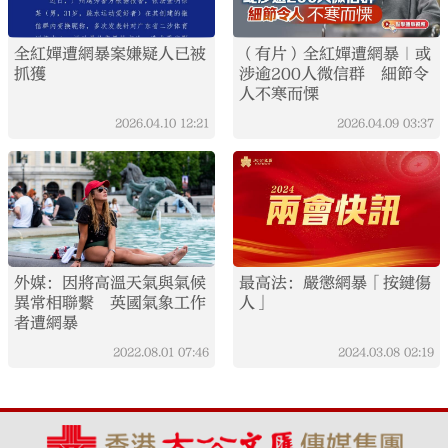
全紅嬋遭網暴案嫌疑人已被
（有片）全紅嬋遭網暴｜或
抓獲
涉逾200人微信群 細節令
人不寒而慄
2026.04.10
12:21
2026.04.09
03:37
外媒：因將高溫天氣與氣候
最高法：嚴懲網暴「按鍵傷
異常相聯繫 英國氣象工作
人」
者遭網暴
2022.08.01
07:46
2024.03.08
02:19