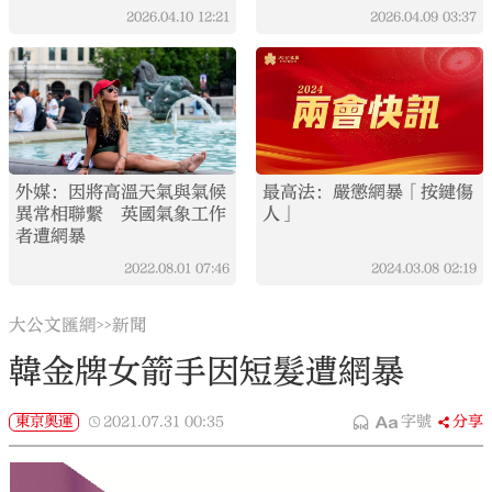
2026.04.10
12:21
2026.04.09
03:37
外媒：因將高溫天氣與氣候
最高法：嚴懲網暴「按鍵傷
異常相聯繫 英國氣象工作
人」
者遭網暴
2022.08.01
07:46
2024.03.08
02:19
大公文匯網
新聞
>>
韓金牌女箭手因短髮遭網暴
東京奧運
2021.07.31
00:35
字號
分享