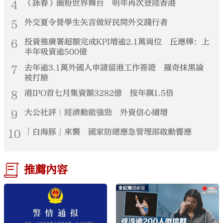
4
《詠春》圈粉世界舞台 明年再次登陸香港
5
外交夏令營學生矢言做好民間外交踐行者
6
投資推廣署超額完成KPI增逾2.1萬崗位 丘應樺：上
半年吸資逾500億
7
去年逾3.1萬外國人申請留港工作簽證 羅奇抹黑論
被打臉
8
港IPO首七月集資額3282億 按年飆1.5倍
9
大公社評｜經濟動能強勁 外資信心續增
10
「白海豚」來襲 國家防總應急管理部啟動響應
推薦內容