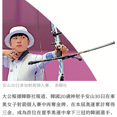
安山30日參加射箭個人賽。 美聯社
大公報據韓聯社報道，韓國20歲神射手安山30日在東
奧女子射箭個人賽中再奪金牌，在本屆奧運累計奪得
三金，成為首位在夏季奧運中拿下三冠的韓國選手。