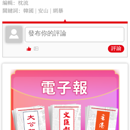
編輯：枕流
關鍵詞：
韓國
安山
網暴
評論