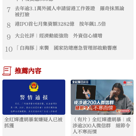
7
去年逾3.1萬外國人申請留港工作簽證 羅奇抹黑論
被打臉
8
港IPO首七月集資額3282億 按年飆1.5倍
9
大公社評｜經濟動能強勁 外資信心續增
10
「白海豚」來襲 國家防總應急管理部啟動響應
推薦內容
全紅嬋遭網暴案嫌疑人已被
（有片）全紅嬋遭網暴｜或
抓獲
涉逾200人微信群 細節令
人不寒而慄