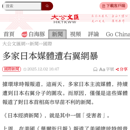
下載客戶端
首頁
白海豚
新聞
視頻
評論
Go Chin
大公文匯網
新聞
國際
>>
>>
多家日本媒體遭右翼網暴
國際新聞
2025.12.02
16:47
字號
分享
據環球時報報道，這兩天，多家日本主流媒體，持續
遭到日本右翼分子的圍攻。而原因，僅僅是這些媒體
報道了對日本首相高市早苗不利的新聞。
《日本經濟新聞》，就是其中一個「受害者」。
上周，在美國《華爾街日報》報道了美國總統特朗普