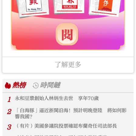
了解更多
熱榜
時間鏈
1
永和豆漿創始人林炳生去世 享年70歲
2
「白海豚」逼近浙閩沿海！預計明晚登陸 將如何影
響我國？
3
（有片）美國參議院投票確認布蘭奇任司法部長