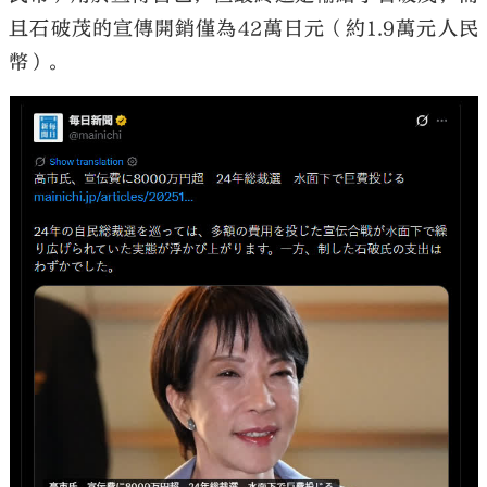
且石破茂的宣傳開銷僅為42萬日元（約1.9萬元人民
幣）。