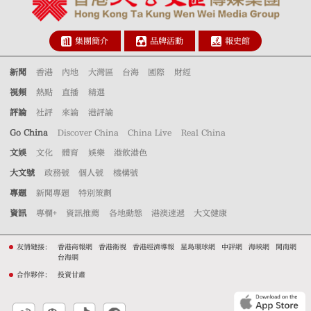
集團簡介
品牌活動
報史館
新聞
香港
內地
大灣區
台海
國際
財經
視頻
熱點
直播
精選
評論
社評
來論
港評論
Go China
Discover China
China Live
Real China
文娛
文化
體育
娛樂
港飲港色
大文號
政務號
個人號
機構號
專題
新聞專題
特別策劃
資訊
專欄+
資訊推薦
各地動態
港澳速遞
大文健康
友情鏈接：
香港商報網
香港衛視
香港經濟導報
星島環球網
中評網
海峽網
閩南網
台海網
合作夥伴：
投資甘肅