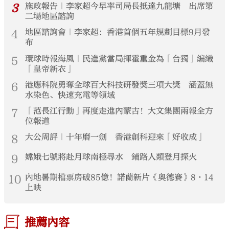
3
施政報告｜李家超今早率司局長抵達九龍塘 出席第
二場地區諮詢
4
地區諮詢會｜李家超：香港首個五年規劃目標9月發
布
5
環球時報海風｜民進黨當局揮霍重金為「台獨」編織
「皇帝新衣」
6
港應科院勇奪全球百大科技研發獎三項大獎 涵蓋無
水染色、快速充電等領域
7
「范長江行動」再度走進內蒙古！大文集團兩報全方
位報道
8
大公周評｜十年磨一劍 香港創科迎來「好收成」
9
嫦娥七號將赴月球南極尋水 鋪路人類登月探火
10
內地暑期檔票房破85億！諾蘭新片《奧德賽》8·14
上映
推薦內容