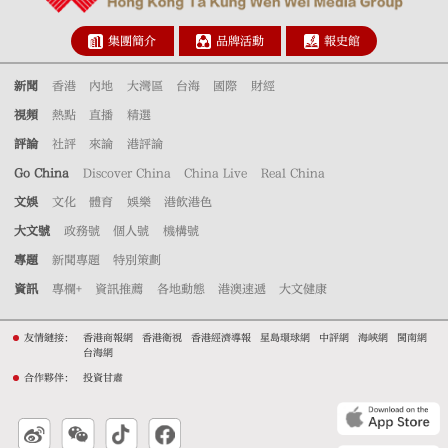
集團簡介
品牌活動
報史館
新聞
香港
內地
大灣區
台海
國際
財經
視頻
熱點
直播
精選
評論
社評
來論
港評論
Go China
Discover China
China Live
Real China
文娛
文化
體育
娛樂
港飲港色
大文號
政務號
個人號
機構號
專題
新聞專題
特別策劃
資訊
專欄+
資訊推薦
各地動態
港澳速遞
大文健康
友情鏈接：
香港商報網
香港衛視
香港經濟導報
星島環球網
中評網
海峽網
閩南網
台海網
合作夥伴：
投資甘肅