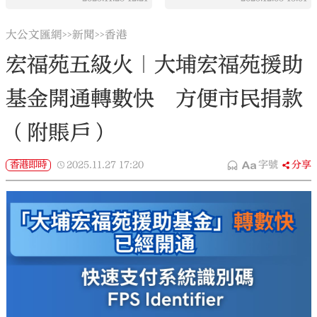
大公文匯網
新聞
香港
>>
>>
宏福苑五級火｜大埔宏福苑援助
基金開通轉數快 方便市民捐款
（附賬戶）
香港即時
2025.11.27
17:20
字號
分享