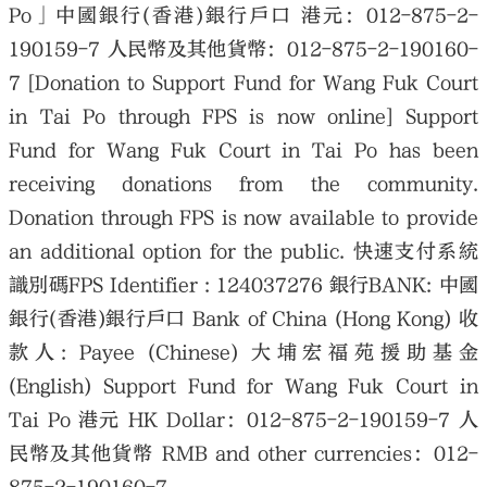
Po」中國銀行(香港)銀行戶口 港元：012-875-2-
190159-7 人民幣及其他貨幣：012-875-2-190160-
7 [Donation to Support Fund for Wang Fuk Court
in Tai Po through FPS is now online] Support
大公文匯
Fund for Wang Fuk Court in Tai Po has been
receiving donations from the community.
Donation through FPS is now available to provide
an additional option for the public. 快速支付系統
識別碼FPS Identifier : 124037276 銀行BANK: 中國
銀行(香港)銀行戶口 Bank of China (Hong Kong) 收
款人: Payee (Chinese) 大埔宏福苑援助基金
(English) Support Fund for Wang Fuk Court in
Tai Po 港元 HK Dollar：012-875-2-190159-7 人
民幣及其他貨幣 RMB and other currencies：012-