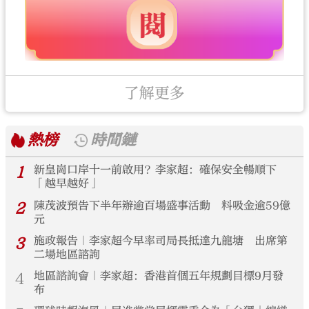
了解更多
熱榜
時間鏈
1
新皇崗口岸十一前啟用？李家超：確保安全暢順下
「越早越好」
2
陳茂波預告下半年辦逾百場盛事活動 料吸金逾59億
元
3
施政報告｜李家超今早率司局長抵達九龍塘 出席第
二場地區諮詢
4
地區諮詢會｜李家超：香港首個五年規劃目標9月發
布