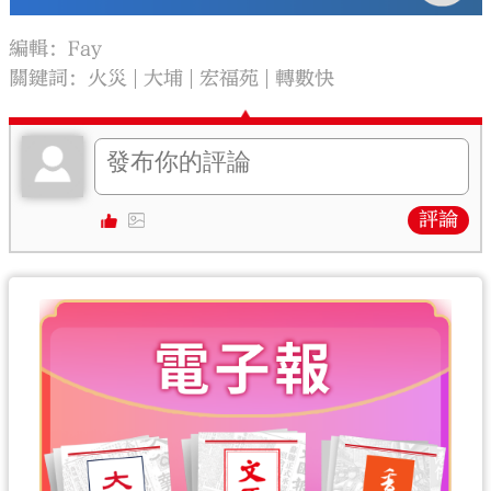
編輯：Fay
關鍵詞：
火災
大埔
宏福苑
轉數快
評論