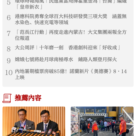
5
環球時報海風｜民進黨當局揮霍重金為「台獨」編織
「皇帝新衣」
6
港應科院勇奪全球百大科技研發獎三項大獎 涵蓋無
水染色、快速充電等領域
7
「范長江行動」再度走進內蒙古！大文集團兩報全方
位報道
8
大公周評｜十年磨一劍 香港創科迎來「好收成」
9
嫦娥七號將赴月球南極尋水 鋪路人類登月探火
10
內地暑期檔票房破85億！諾蘭新片《奧德賽》8·14
上映
推薦內容