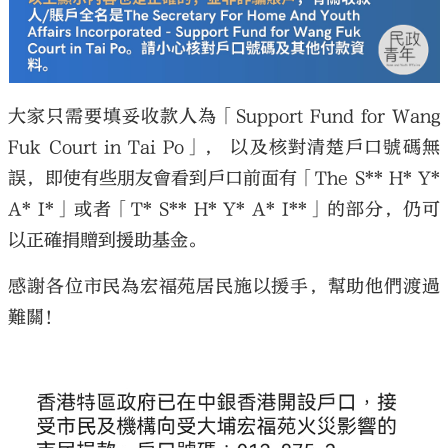
大家只需要填妥收款人為「Support Fund for Wang
Fuk Court in Tai Po」， 以及核對清楚戶口號碼無
誤，即使有些朋友會看到戶口前面有「The S** H* Y*
A* I*」或者「T* S** H* Y* A* I**」的部分，仍可
以正確捐贈到援助基金。
感謝各位市民為宏福苑居民施以援手，幫助他們渡過
難關！