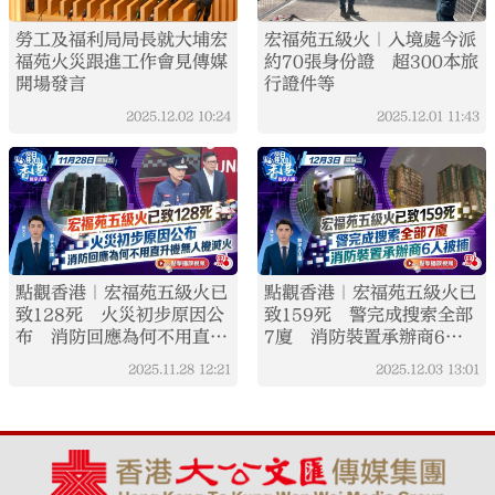
勞工及福利局局長就大埔宏
宏福苑五級火｜入境處今派
福苑火災跟進工作會見傳媒
約70張身份證 超300本旅
開場發言
行證件等
2025.12.02
10:24
2025.12.01
11:43
點觀香港｜宏福苑五級火已
點觀香港｜宏福苑五級火已
致128死 火災初步原因公
致159死 警完成搜索全部
布 消防回應為何不用直升
7廈 消防裝置承辦商6人
機無人機滅火
被捕
2025.11.28
12:21
2025.12.03
13:01