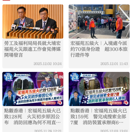
勞工及福利局局長就大埔宏
宏福苑五級火｜入境處今派
福苑火災跟進工作會見傳媒
約70張身份證 超300本旅
開場發言
行證件等
2025.12.02
10:24
2025.12.01
11:43
點觀香港｜宏福苑五級火已
點觀香港｜宏福苑五級火已
致128死 火災初步原因公
致159死 警完成搜索全部
布 消防回應為何不用直升
7廈 消防裝置承辦商6人
機無人機滅火
被捕
2025.11.28
12:21
2025.12.03
13:01