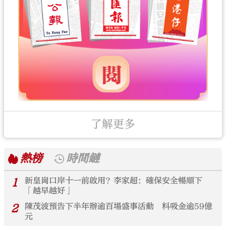
了解更多
熱榜
時間鏈
1
新皇崗口岸十一前啟用？李家超：確保安全暢順下
「越早越好」
2
陳茂波預告下半年辦逾百場盛事活動 料吸金逾59億
元