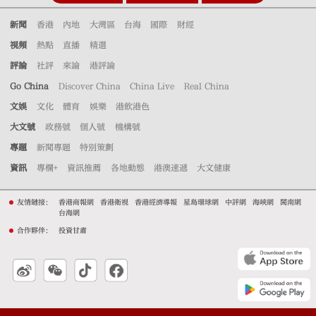
新聞
香港
內地
大灣區
台海
國際
財經
視頻
熱點
直播
精選
評論
社評
來論
港評論
Go China
Discover China
China Live
Real China
文娛
文化
體育
娛樂
港飲港色
大文號
政務號
個人號
機構號
專題
新聞專題
特別策劃
資訊
專欄+
資訊推薦
各地動態
港澳速遞
大文健康
友情鏈接：
香港商報網
香港衛視
香港經濟導報
星島環球網
中評網
海峽網
閩南網
台海網
合作夥伴：
投資甘肅