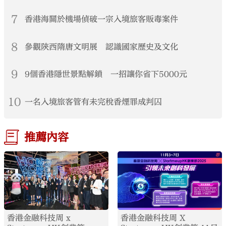
7
香港海關於機場偵破一宗入境旅客販毒案件
8
參觀陝西隋唐文明展 認識國家歷史及文化
9
9個香港隱世景點解鎖 一招讓你省下5000元
10
一名入境旅客管有未完稅香煙罪成判囚
推薦內容
香港金融科技周 x
香港金融科技周 X