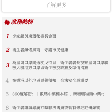
了解更多
政務
熱榜
1
李家超與東盟秘書長會面
2
衞生署無懼風雨 守護市民健康
為皇崗口岸開通枕戈待旦 衞生署署長視察皇崗口岸聯
3
檢大樓港方口岸區衞生檢疫設施及準備措施
4
在香港以外地區買藥須知 合法安全最重要
5
360度解密：「數碼中藥標本館 」新增礦物類中藥材
6
衞生署繼續嚴厲打擊非法售賣或管有未經註冊藥物