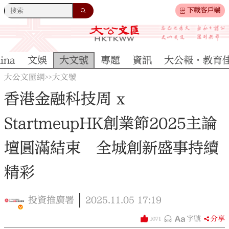
下載客戶端
ina
文娛
大文號
專題
資訊
大公報·教育
大公文匯網
大文號
>>
香港金融科技周 x
StartmeupHK創業節2025主論
壇圓滿結束 全城創新盛事持續
精彩
投資推廣署
2025.11.05
17:19
字號
分享
1071