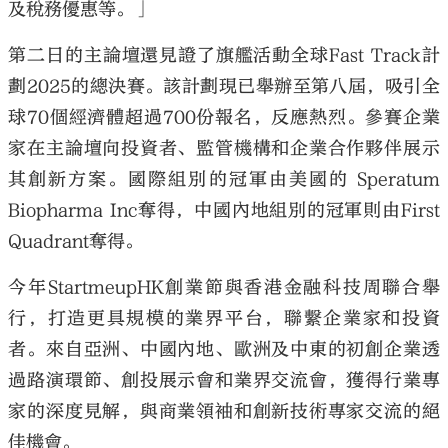
及稅務優惠等。」
第二日的主論壇還見證了旗艦活動全球Fast Track計
劃2025的總決賽。該計劃現已舉辦至第八屆，吸引全
球70個經濟體超過700份報名，反應熱烈。參賽企業
家在主論壇向投資者、監管機構和企業合作夥伴展示
其創新方案。國際組別的冠軍由美國的 Speratum
Biopharma Inc奪得，中國內地組別的冠軍則由First
Quadrant奪得。
今年StartmeupHK創業節與香港金融科技周聯合舉
行，打造更具規模的業界平台，聯繫企業家和投資
者。來自亞洲、中國內地、歐洲及中東的初創企業透
過路演環節、創投展示會和業界交流會，獲得行業專
家的深度見解，與商業領袖和創新技術專家交流的絕
佳機會。