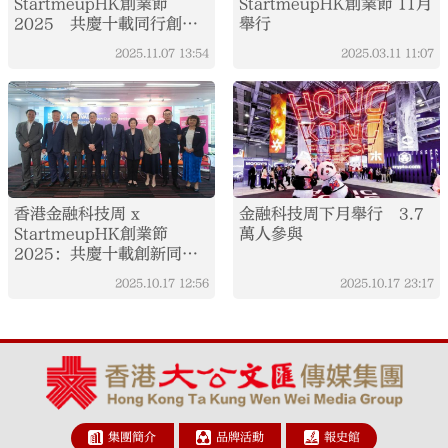
StartmeupHK創業節
StartmeupHK創業節 11月
2025 共慶十載同行創新
舉行
與開拓
2025.11.07
13:54
2025.03.11
11:07
香港金融科技周 x
金融科技周下月舉行 3.7
StartmeupHK創業節
萬人參與
2025：共慶十載創新同
行 規模空前環球嘉賓雲集
2025.10.17
12:56
2025.10.17
23:17
集團簡介
品牌活動
報史館