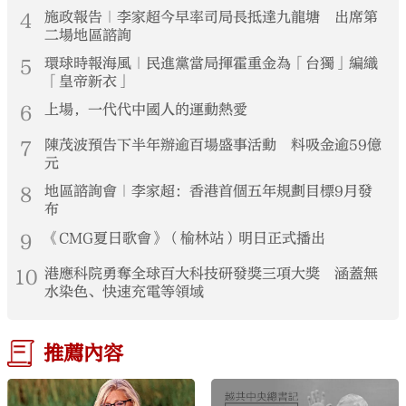
4
施政報告｜李家超今早率司局長抵達九龍塘 出席第
二場地區諮詢
5
環球時報海風｜民進黨當局揮霍重金為「台獨」編織
「皇帝新衣」
6
上場，一代代中國人的運動熱愛
7
陳茂波預告下半年辦逾百場盛事活動 料吸金逾59億
元
8
地區諮詢會｜李家超：香港首個五年規劃目標9月發
布
9
《CMG夏日歌會》（榆林站）明日正式播出
10
港應科院勇奪全球百大科技研發獎三項大獎 涵蓋無
水染色、快速充電等領域
推薦內容