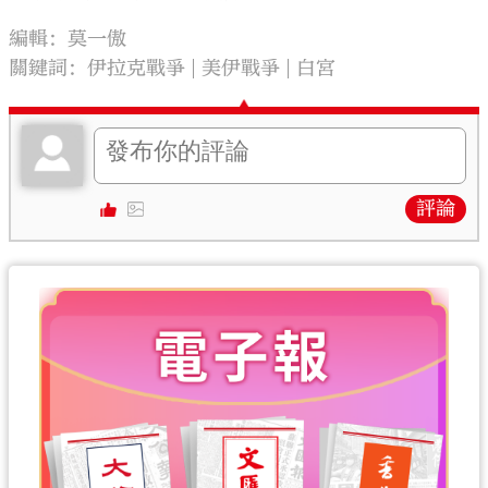
編輯：莫一傲
關鍵詞：
伊拉克戰爭
美伊戰爭
白宮
評論