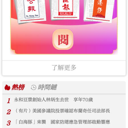
了解更多
熱榜
時間鏈
1
永和豆漿創始人林炳生去世 享年70歲
2
（有片）美國參議院投票確認布蘭奇任司法部長
3
「白海豚」來襲 國家防總應急管理部啟動響應