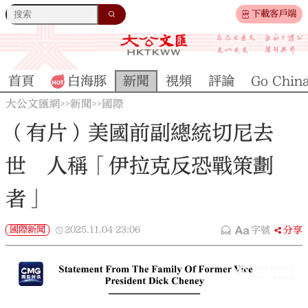
下載客戶端
首頁
白海豚
新聞
視頻
評論
Go Chin
大公文匯網
新聞
國際
>>
>>
（有片）美國前副總統切尼去
世 人稱「伊拉克反恐戰策劃
者」
國際新聞
2025.11.04
23:06
字號
分享