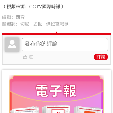
（視頻來源：CCTV國際時訊）
編輯：西音
關鍵詞：
切尼
去世
伊拉克戰爭
評論