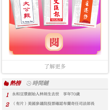
了解更多
熱榜
時間鏈
1
永和豆漿創始人林炳生去世 享年70歲
2
（有片）美國參議院投票確認布蘭奇任司法部長