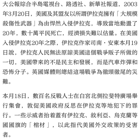
大公報綜合半島電視台、路透社、新華社報道，2003
年3月20日，美國及其盟友以所謂伊拉克擁有「大規模
殺傷性武器」為由悍然入侵伊拉克，導致當地動盪了
20年，數十萬平民死亡，經濟損失難以估量。在美國
入侵伊拉克20年之際，伊拉克作家司南·安東本月19
日說，伊拉克人民無法原諒美國這個戰爭販子所做的
一切，美國帶來的不是民主和發展，而是汽車炸彈和
恐怖分子。英國媒體則總結這場戰爭為徹頭徹尾的災
難。
本月18日，數百名反戰人士在白宮北側拉斐特廣場舉
行集會，敦促美國政府反思在伊拉克等地犯下的罪
行。一些示威者抬着蓋有伊拉克、敘利亞、烏克蘭等
國國旗的「棺材」，以此指代美國外交政策的受害
者。