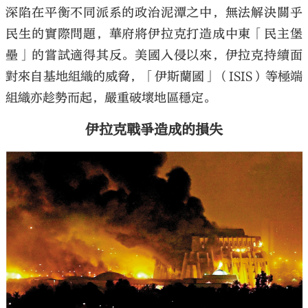
深陷在平衡不同派系的政治泥潭之中，無法解決關乎
民生的實際問題，華府將伊拉克打造成中東「民主堡
壘」的嘗試適得其反。美國入侵以來，伊拉克持續面
對來自基地組織的威脅，「伊斯蘭國」（ISIS）等極端
組織亦趁勢而起，嚴重破壞地區穩定。
伊拉克戰爭造成的損失