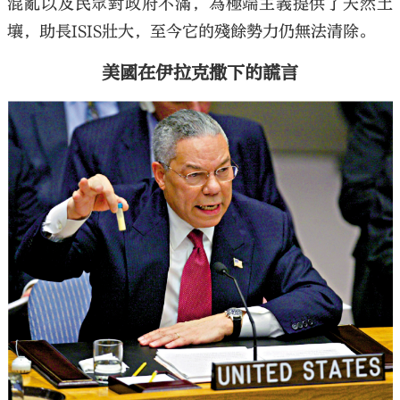
混亂以及民眾對政府不滿，為極端主義提供了天然土
壤，助長ISIS壯大，至今它的殘餘勢力仍無法清除。
美國在伊拉克撒下的謊言