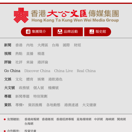
集團簡介
品牌活動
報史館
新聞
香港
內地
大灣區
台海
國際
財經
視頻
熱點
直播
精選
評論
社評
來論
港評論
Go China
Discover China
China Live
Real China
文娛
文化
體育
娛樂
港飲港色
大文號
政務號
個人號
機構號
專題
新聞專題
特別策劃
資訊
專欄+
資訊推薦
各地動態
港澳速遞
大文健康
友情鏈接：
香港商報網
香港衛視
香港經濟導報
星島環球網
中評網
海峽網
閩南網
台海網
合作夥伴：
投資甘肅