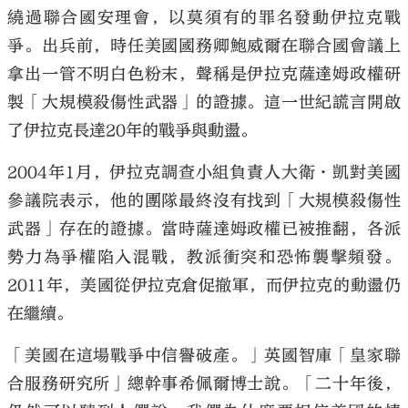
繞過聯合國安理會，以莫須有的罪名發動伊拉克戰
爭。出兵前，時任美國國務卿鮑威爾在聯合國會議上
拿出一管不明白色粉末，聲稱是伊拉克薩達姆政權研
製「大規模殺傷性武器」的證據。這一世紀謊言開啟
了伊拉克長達20年的戰爭與動盪。
2004年1月，伊拉克調查小組負責人大衛·凱對美國
參議院表示，他的團隊最終沒有找到「大規模殺傷性
武器」存在的證據。當時薩達姆政權已被推翻，各派
勢力為爭權陷入混戰，教派衝突和恐怖襲擊頻發。
2011年，美國從伊拉克倉促撤軍，而伊拉克的動盪仍
在繼續。
「美國在這場戰爭中信譽破產。」英國智庫「皇家聯
合服務研究所」總幹事希佩爾博士說。「二十年後，