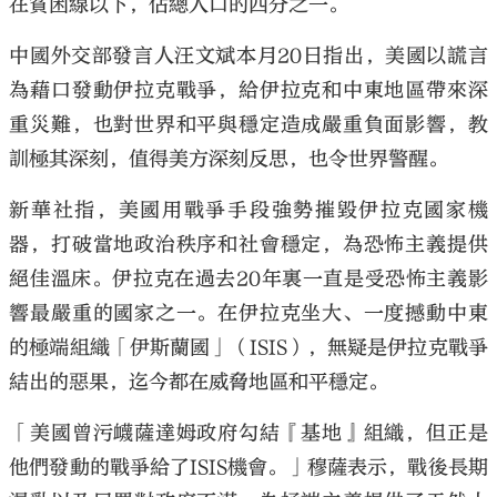
在貧困線以下，佔總人口的四分之一。
中國外交部發言人汪文斌本月20日指出，美國以謊言
為藉口發動伊拉克戰爭，給伊拉克和中東地區帶來深
重災難，也對世界和平與穩定造成嚴重負面影響，教
訓極其深刻，值得美方深刻反思，也令世界警醒。
新華社指，美國用戰爭手段強勢摧毀伊拉克國家機
器，打破當地政治秩序和社會穩定，為恐怖主義提供
絕佳溫床。伊拉克在過去20年裏一直是受恐怖主義影
響最嚴重的國家之一。在伊拉克坐大、一度撼動中東
的極端組織「伊斯蘭國」（ISIS），無疑是伊拉克戰爭
結出的惡果，迄今都在威脅地區和平穩定。
「美國曾污衊薩達姆政府勾結『基地』組織，但正是
他們發動的戰爭給了ISIS機會。」穆薩表示，戰後長期