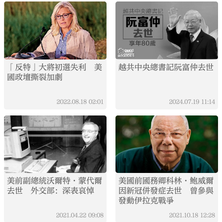
「反特」大將初選失利 美
越共中央總書記阮富仲去世
國政壇撕裂加劇
2022.08.18
02:01
2024.07.19
11:14
美前副總統沃爾特·蒙代爾
美國前國務卿科林·鮑威爾
去世 外交部：深表哀悼
因新冠併發症去世 曾參與
發動伊拉克戰爭
2021.04.22
09:08
2021.10.18
12:28