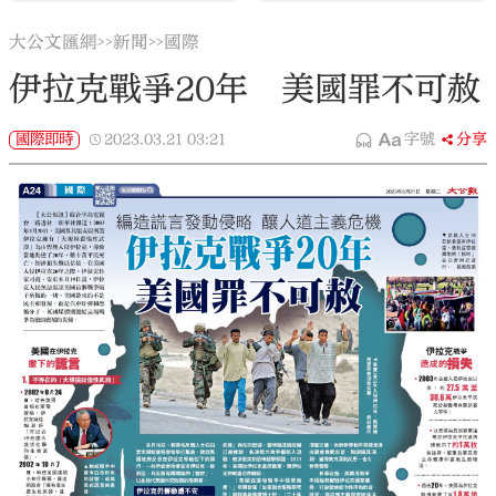
大公文匯網
新聞
國際
>>
>>
伊拉克戰爭20年 美國罪不可赦
國際即時
2023.03.21
03:21
字號
分享