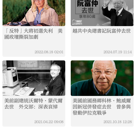
「反特」大將初選失利 美
越共中央總書記阮富仲去世
國政壇撕裂加劇
2022.08.18
02:01
2024.07.19
11:14
美前副總統沃爾特·蒙代爾
美國前國務卿科林·鮑威爾
去世 外交部：深表哀悼
因新冠併發症去世 曾參與
發動伊拉克戰爭
2021.04.22
09:08
2021.10.18
12:28