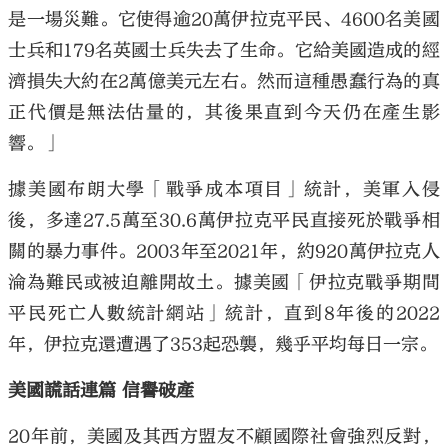
是一場災難。它使得逾20萬伊拉克平民、4600名美國
士兵和179名英國士兵失去了生命。它給美國造成的經
濟損失大約在2萬億美元左右。然而這種愚蠢行為的真
正代價是無法估量的，其後果直到今天仍在產生影
響。」
據美國布朗大學「戰爭成本項目」統計，美軍入侵
後，多達27.5萬至30.6萬伊拉克平民直接死於戰爭相
關的暴力事件。2003年至2021年，約920萬伊拉克人
淪為難民或被迫離開故土。據美國「伊拉克戰爭期間
平民死亡人數統計網站」統計，直到8年後的2022
年，伊拉克還遭遇了353起恐襲，幾乎平均每日一宗。
美國謊話連篇 信譽破產
20年前，美國及其西方盟友不顧國際社會強烈反對，