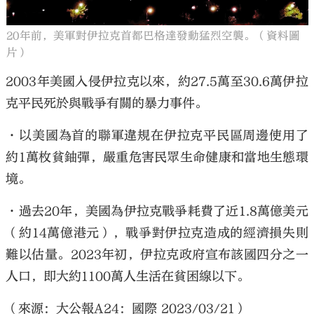
20年前，美軍對伊拉克首都巴格達發動猛烈空襲。（資料圖
片）
2003年美國入侵伊拉克以來，約27.5萬至30.6萬伊拉
克平民死於與戰爭有關的暴力事件。
•以美國為首的聯軍違規在伊拉克平民區周邊使用了
約1萬枚貧鈾彈，嚴重危害民眾生命健康和當地生態環
境。
•過去20年，美國為伊拉克戰爭耗費了近1.8萬億美元
（約14萬億港元），戰爭對伊拉克造成的經濟損失則
難以估量。2023年初，伊拉克政府宣布該國四分之一
人口，即大約1100萬人生活在貧困線以下。
（來源：大公報A24：國際 2023/03/21）