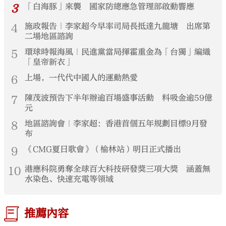
3
「白海豚」來襲 國家防總應急管理部啟動響應
4
施政報告｜李家超今早率司局長抵達九龍塘 出席第
二場地區諮詢
5
環球時報海風｜民進黨當局揮霍重金為「台獨」編織
「皇帝新衣」
6
上場，一代代中國人的運動熱愛
7
陳茂波預告下半年辦逾百場盛事活動 料吸金逾59億
元
8
地區諮詢會｜李家超：香港首個五年規劃目標9月發
布
9
《CMG夏日歌會》（榆林站）明日正式播出
10
港應科院勇奪全球百大科技研發獎三項大獎 涵蓋無
水染色、快速充電等領域
推薦內容