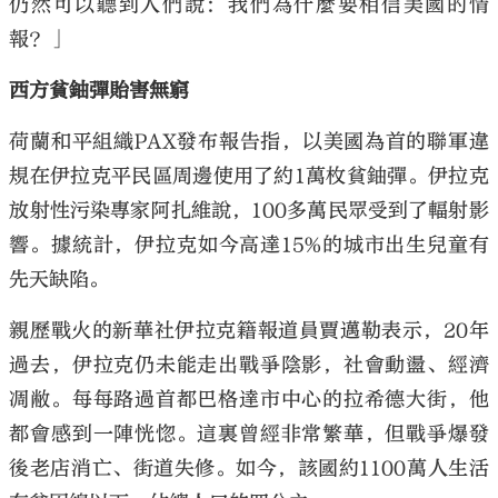
仍然可以聽到人們說：我們為什麼要相信美國的情
報？」
西方貧鈾彈貽害無窮
荷蘭和平組織PAX發布報告指，以美國為首的聯軍違
規在伊拉克平民區周邊使用了約1萬枚貧鈾彈。伊拉克
放射性污染專家阿扎維說，100多萬民眾受到了輻射影
響。據統計，伊拉克如今高達15%的城市出生兒童有
先天缺陷。
親歷戰火的新華社伊拉克籍報道員賈邁勒表示，20年
過去，伊拉克仍未能走出戰爭陰影，社會動盪、經濟
凋敝。每每路過首都巴格達市中心的拉希德大街，他
都會感到一陣恍惚。這裏曾經非常繁華，但戰爭爆發
後老店消亡、街道失修。如今，該國約1100萬人生活