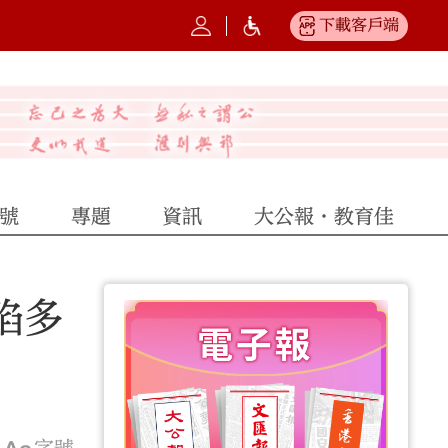
下載客戶端
號
專題
資訊
大公報·教育佳
陷多