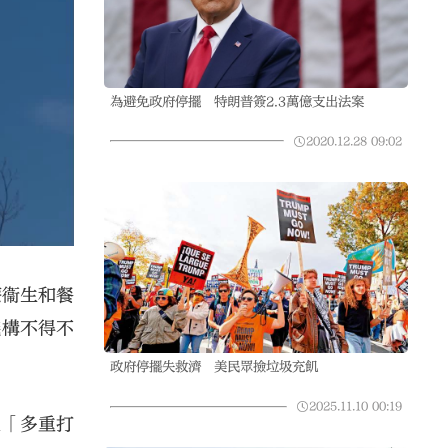
為避免政府停擺 特朗普簽2.3萬億支出法案
2020.12.28
09:02
療衞生和餐
機構不得不
政府停擺失救濟 美民眾撿垃圾充飢
2025.11.10
00:19
受「多重打