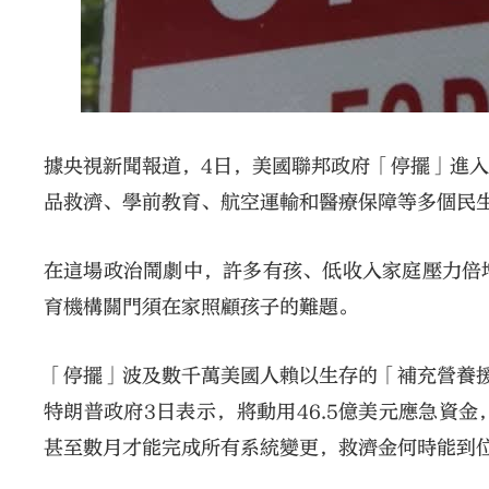
據央視新聞報道，4日，美國聯邦政府「停擺」進入第
品救濟、學前教育、航空運輸和醫療保障等多個民
在這場政治鬧劇中，許多有孩、低收入家庭壓力倍
育機構關門須在家照顧孩子的難題。
「停擺」波及數千萬美國人賴以生存的「補充營養援
特朗普政府3日表示，將動用46.5億美元應急資
甚至數月才能完成所有系統變更，救濟金何時能到