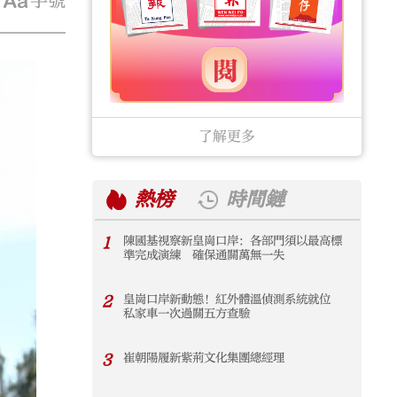
字號
了解更多
熱榜
時間鏈
1
陳國基視察新皇崗口岸：各部門須以最高標
1
準完成演練 確保通關萬無一失
2
皇崗口岸新動態！紅外體溫偵測系統就位
2
私家車一次過關五方查驗
3
崔朝陽履新紫荊文化集團總經理
3