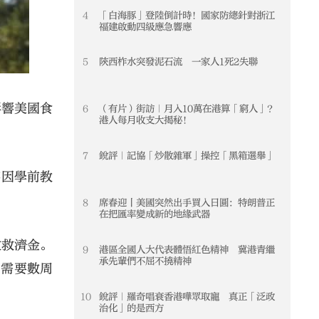
4
「白海豚」登陸倒計時！國家防總針對浙江
4
福建啟動四級應急響應
5
陝西柞水突發泥石流 一家人1死2失聯
5
影響美國食
6
（有片）街訪｜月入10萬在港算「窮人」？
6
港人每月收支大揭秘！
7
銳評｜記協「炒散雜軍」操控「黑箱選舉」
7
臨因學前教
8
席春迎丨美國突然出手買入日圓：特朗普正
8
在把匯率變成新的地緣武器
放救濟金。
9
港區全國人大代表體悟紅色精神 冀港青繼
9
承先輩們不屈不撓精神
州需要數周
10
銳評｜羅奇唱衰香港嘩眾取寵 真正「泛政
10
治化」的是西方