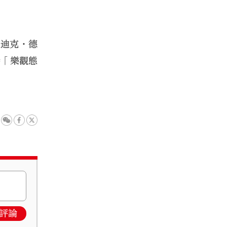
」迪克·德
持「樂觀態
評論