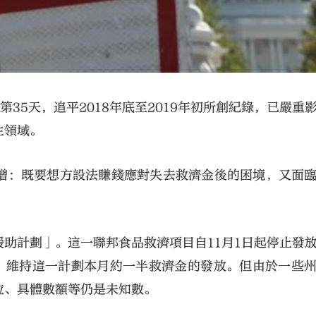
35天，追平2018年底至2019年初所創紀錄，已嚴重
生領域。
增：既要想方設法賺錢應對失去救濟金後的困境，又面
助計劃」。這一聯邦食品救濟項目自11月1日起停止發
金，維持這一計劃本月約一半救濟金的發放。但由於一些
位、具體數額等仍是未知數。