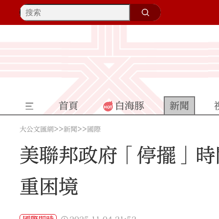
首頁
白海豚
新聞
>>
>>
大公文匯網
新聞
國際
美聯邦政府「停擺」時
重困境