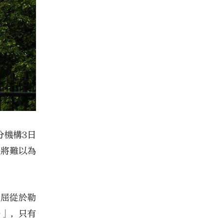
分機構3日
也將難以為
會屈從於勒
路」，只有