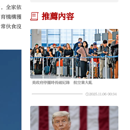
示，全家依
推薦內容
教育機構獲
日常伙食沒
美政府停擺時長破紀錄 航空業大亂
2025.11.06
00:34