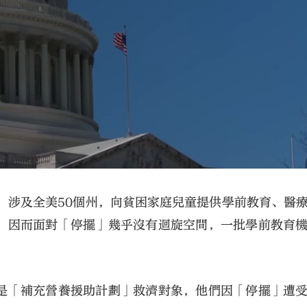
，涉及全美50個州，向貧困家庭兒童提供學前教育、醫
，因而面對「停擺」幾乎沒有迴旋空間，一批學前教育
是「補充營養援助計劃」救濟對象，他們因「停擺」遭