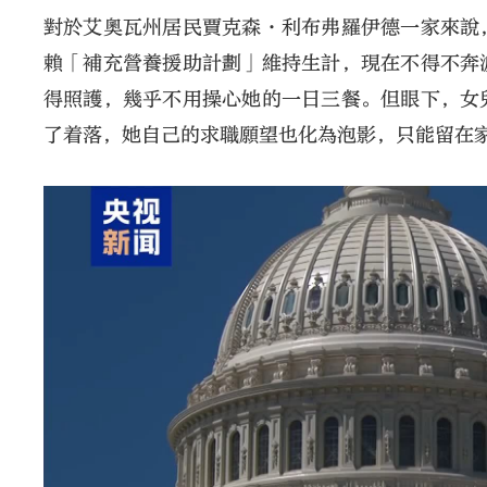
對於艾奧瓦州居民賈克森·利布弗羅伊德一家來說
賴「補充營養援助計劃」維持生計，現在不得不奔
得照護，幾乎不用操心她的一日三餐。但眼下，女
了着落，她自己的求職願望也化為泡影，只能留在