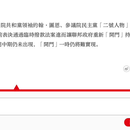
議院共和黨領袖約翰·圖恩、參議院民主黨「二號人物
前表決通過臨時撥款法案進而讓聯邦政府重新「開門」
周中期仍未出現，「開門」一時仍將難實現。