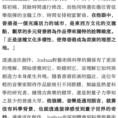
寫初稿，其餘時間進行修改，而他同時還在擔任管弦
樂指揮的全職工作，時間安排相當緊張。
在他眼中，
香港是一個充滿活力的城市，是東西方文化的交匯
點，觀眾的多元背景將為作品帶來獨特的詮釋維度。
「正是這種文化多樣性，使得香港成為首演的理想之
地。」
透過這次創作，Joshua對藝術與科學的關係有了更深
的理解，開始感覺到它、聆聽到它，並理解它如何與
創造力本身產生共鳴。隨着香港首演的臨近，這位年
輕的音樂家期待作品能吸引不同群體，無論是熱愛科
學的研究者、鍾情古典樂的聽眾，還是對量子力學知
之甚少的普通大眾。
他強調，音樂是通用語言，就算
沒有科學背景，也能透過旋律感受到量子世界的奇
妙。
通過這次創作，Joshua也深刻體會到科學與藝術