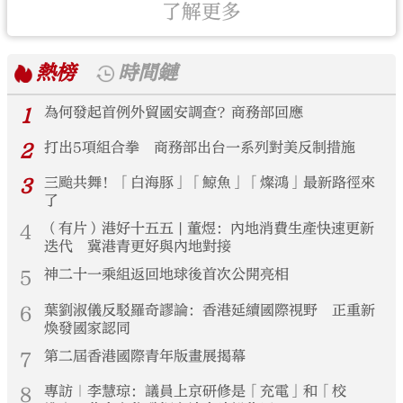
了解更多
熱榜
時間鏈
1
為何發起首例外貿國安調查？商務部回應
2
打出5項組合拳 商務部出台一系列對美反制措施
3
三颱共舞！「白海豚」「鯨魚」「燦鴻」最新路徑來
了
4
（有片）港好十五五 | 董煜：內地消費生產快速更新
迭代 冀港青更好與內地對接
5
神二十一乘組返回地球後首次公開亮相
6
葉劉淑儀反駁羅奇謬論：香港延續國際視野 正重新
煥發國家認同
7
第二屆香港國際青年版畫展揭幕
8
專訪｜李慧琼：議員上京研修是「充電」和「校