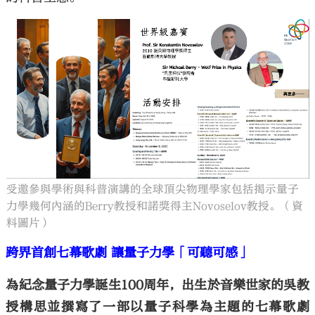
受邀參與學術與科普演講的全球頂尖物理學家包括揭示量子
力學幾何內涵的Berry教授和諾獎得主Novoselov教授。（資
料圖片）
跨界首創七幕歌劇 讓量子力學「可聽可感」
為紀念量子力學誕生100周年，出生於音樂世家的吳教
授構思並撰寫了一部以量子科學為主題的七幕歌劇