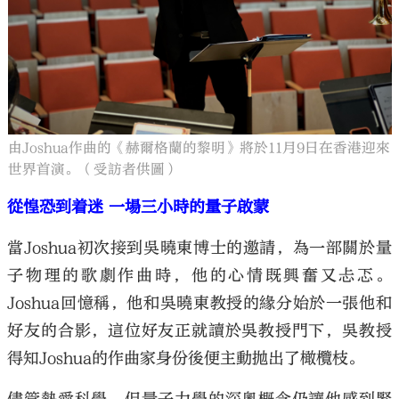
由Joshua作曲的《赫爾格蘭的黎明》將於11月9日在香港迎來
世界首演。（受訪者供圖）
從惶恐到着迷 一場三小時的量子啟蒙
當Joshua初次接到吳曉東博士的邀請，為一部關於量
子物理的歌劇作曲時，他的心情既興奮又忐忑。
Joshua回憶稱，他和吳曉東教授的緣分始於一張他和
好友的合影，這位好友正就讀於吳教授門下，吳教授
得知Joshua的作曲家身份後便主動拋出了橄欖枝。