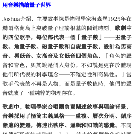
用音樂描繪量子世界
Joshua介紹，主要故事線是物理學家海森堡1925年在
赫爾格蘭島上突破量子理論根基的關鍵時刻。
歌劇中
的四位歌手，每位都代表一個「量子數」——主量子
數、角量子數、磁量子數和自旋量子數，設計為男高
音、男低音、女高音及女低音四個角色，
「角色的聲
音和音色，與其說是個人身份，不如說是更在於體現
他們所代表的科學理念——不確定性和奇異性。」當
歌手代表的不再是人物，而是量子數值時，他們的聲
音就成了一種純粹的物理存在。
歌劇中，物理學家合唱團負責闡述敘事與理論背景，
音樂採用了極簡主義風格——重複、層次分明、循序
漸進的變遷，傳達出秩序、邏輯和知識的感覺。
不同