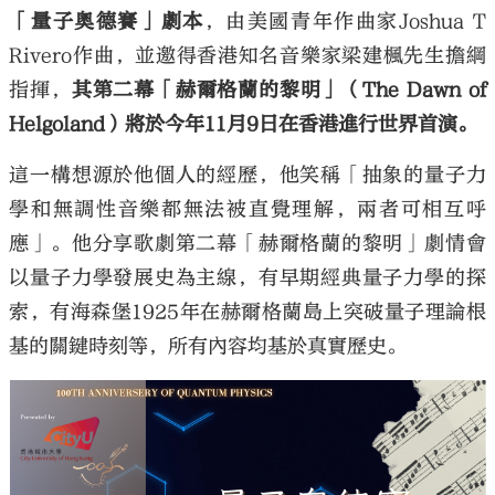
「量子奧德賽」劇本
，由美國青年作曲家Joshua T
Rivero作曲，並邀得香港知名音樂家梁建楓先生擔綱
指揮，
其第二幕「赫爾格蘭的黎明」（The Dawn of
Helgoland）將於今年11月9日在香港進行世界首演。
這一構想源於他個人的經歷，他笑稱「抽象的量子力
學和無調性音樂都無法被直覺理解，兩者可相互呼
應」。他分享歌劇第二幕「赫爾格蘭的黎明」劇情會
以量子力學發展史為主線，有早期經典量子力學的探
索，有海森堡1925年在赫爾格蘭島上突破量子理論根
基的關鍵時刻等，所有內容均基於真實歷史。