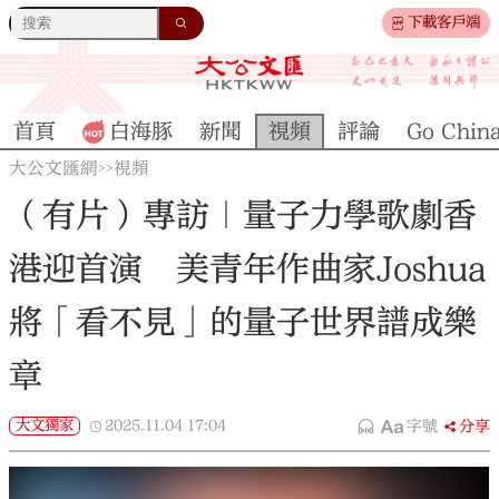
下載客戶端
首頁
白海豚
新聞
視頻
評論
Go Chin
大公文匯網
視頻
>>
（有片）專訪｜量子力學歌劇香
港迎首演 美青年作曲家Joshua
將「看不見」的量子世界譜成樂
章
大文獨家
2025.11.04
17:04
字號
分享