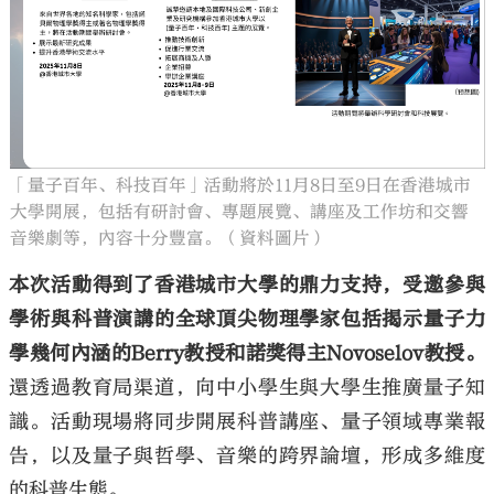
「量子百年、科技百年」活動將於11月8日至9日在香港城市
大學開展，包括有研討會、專題展覽、講座及工作坊和交響
音樂劇等，內容十分豐富。（資料圖片）
本次活動得到了香港城市大學的鼎力支持，受邀參與
學術與科普演講的全球頂尖物理學家包括揭示量子力
學幾何內涵的Berry教授和諾獎得主Novoselov教授。
還透過教育局渠道，向中小學生與大學生推廣量子知
識。活動現場將同步開展科普講座、量子領域專業報
告，以及量子與哲學、音樂的跨界論壇，形成多維度
的科普生態。