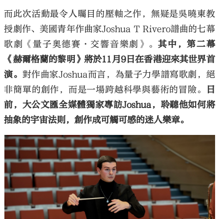
而此次活動最令人矚目的壓軸之作，無疑是吳曉東教
授劇作、美國青年作曲家Joshua T Rivero譜曲的七幕
歌劇《量子奧德賽·交響音樂劇》。
其中，第二幕
《赫爾格蘭的黎明》將於11月9日在香港迎來其世界首
演。
對作曲家Joshua而言，為量子力學譜寫歌劇，絕
非簡單的創作，而是一場跨越科學與藝術的冒險。
日
前，大公文匯全媒體獨家專訪Joshua，聆聽他如何將
抽象的宇宙法則，創作成可觸可感的迷人樂章。