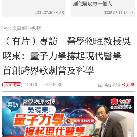
劇便屬於每一個人
2021.07.20
06:38
2025.05.14
13:40
大公文匯網
視頻
>>
（有片）專訪｜醫學物理教授吳
曉東：量子力學撐起現代醫學
首創跨界歌劇普及科學
大文獨家
2025.11.03
08:30
字號
分享