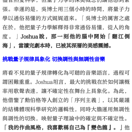
儘管熱愛科學，但量子力學的深奧概念仍讓他感到緊
張。幸運的是，吳博士用三個小時的時間，將量子力
學以通俗易懂的方式娓娓道來。「吳博士的厲害之處
在於，他把量子力學解釋得非常通俗易懂，從人的角
度。」
Joshua說，那一刻他的腦中開始「翻江倒
海」，當讀完劇本時，已被其深層的美感震撼。
挑戰量子規律具象化 切換調性與無調性音樂
將看不見的量子規律轉化為可聽的音樂語言，過程可
謂困難重重。Joshua坦言，最大的挑戰在於如何讓概
率用歌聲表達，讓不確定性在舞台上具象化。為此，
他借鑒了勳伯格等人創立的「序列主義」，以其嚴謹
的結構體現科學研究的邏輯性，同時大膽運用無調性
與調性的切換，映射量子理論中的確定與不確定性。
「我的作曲風格，我喜歡稱自己為『變色龍』。」
他