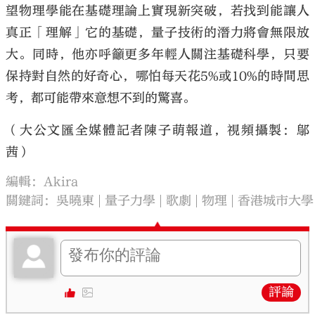
望物理學能在基礎理論上實現新突破，若找到能讓人
真正「理解」它的基礎，量子技術的潛力將會無限放
大。同時，他亦呼籲更多年輕人關注基礎科學，只要
保持對自然的好奇心，哪怕每天花5%或10%的時間思
考，都可能帶來意想不到的驚喜。
（大公文匯全媒體記者陳子萌報道，視頻攝製：鄔
茜）
編輯：Akira
關鍵詞：
吳曉東
量子力學
歌劇
物理
香港城市大學
評論