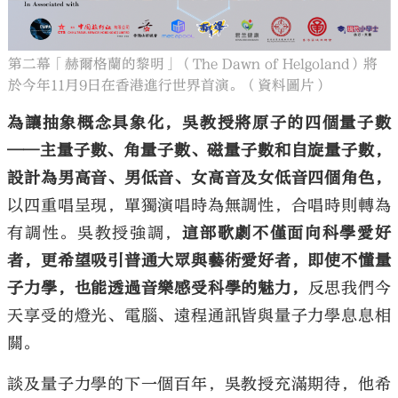
第二幕「赫爾格蘭的黎明」（The Dawn of Helgoland）將
於今年11月9日在香港進行世界首演。（資料圖片）
為讓抽象概念具象化，吳教授將原子的四個量子數
——主量子數、角量子數、磁量子數和自旋量子數，
設計為男高音、男低音、女高音及女低音四個角色，
以四重唱呈現，單獨演唱時為無調性，合唱時則轉為
有調性。吳教授強調，
這部歌劇不僅面向科學愛好
者，更希望吸引普通大眾與藝術愛好者，即使不懂量
子力學，也能透過音樂感受科學的魅力，
反思我們今
天享受的燈光、電腦、遠程通訊皆與量子力學息息相
關。
談及量子力學的下一個百年，吳教授充滿期待，他希