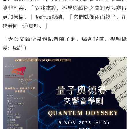
並非割裂，「對我來說，科學與藝術之間的界限變得
更加模糊，」Joshua總結，「它們就像兩面鏡子，注
視着同一道真理。」
（大公文匯全媒體記者陳子萌、鄔茜報道，視頻攝
製：鄔茜）