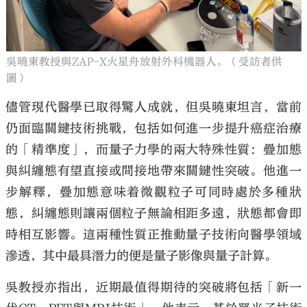
吳曉東教授與ZAP-X火星舟放射外科機器人。（受訪者供
圖）
儘管現代醫學已取得驚人成就，但吳曉東坦言，當前
仍面臨關鍵技術挑戰，包括如何進一步提升癌症治療
的「精準度」，而量子力學的兩大特殊性質：疊加態
與糾纏態有望直接或間接地帶來關鍵性突破。他進一
步解釋，疊加態意味着微觀粒子可同時處於多種狀
態，糾纏態則讓兩個粒子無論相距多遠，狀態都會即
時相互影響。這兩種性質正推動量子技術向醫學領域
滲透，其中最具潛力的便是量子影像與量子計算。
吳教授亦指出，近期最值得期待的突破將包括「新一