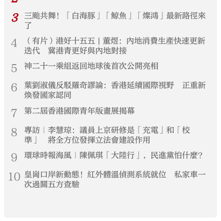
3
三颱共舞！「白海豚」「鯨魚」「燦鴻」最新路徑來
了
4
（有片）港好十五五 | 董煜：內地消費生產快速更新
迭代 冀港青更好與內地對接
5
神二十一乘組返回地球後首次公開亮相
6
葉劉淑儀反駁羅奇謬論：香港延續國際視野 正重新
煥發國家認同
7
第二屆香港國際青年版畫展揭幕
8
專訪｜李慧琼：議員上京研修是「充電」和「校
準」 將全方位發揮立法會建設作用
9
環球時報海風｜陳佩琪「大陸行」，民進黨怕什麼？
10
皇崗口岸新動態！紅外體溫偵測系統就位 私家車一
次過關五方查驗