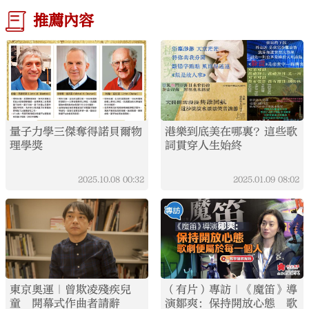
推薦內容
量子力學三傑奪得諾貝爾物
港樂到底美在哪裏？這些歌
理學獎
詞貫穿人生始終
2025.10.08
00:32
2025.01.09
08:02
東京奧運｜曾欺凌殘疾兒
（有片）專訪｜《魔笛》導
童 開幕式作曲者請辭
演鄒爽：保持開放心態 歌