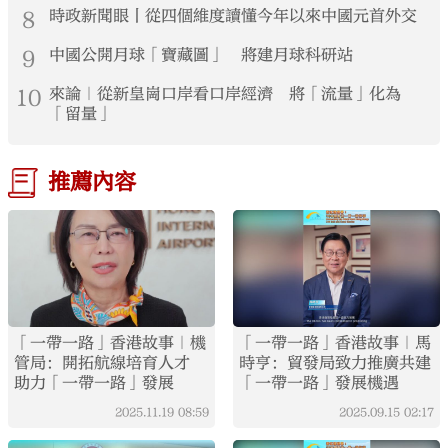
8
時政新聞眼丨從四個維度讀懂今年以來中國元首外交
9
中國公開月球「寶藏圖」 將建月球科研站
10
來論｜從新皇崗口岸看口岸經濟 將「流量」化為
「留量」
推薦內容
「一帶一路」香港故事｜機
「一帶一路」香港故事｜馬
管局：開拓航線培育人才
時亨：貿發局致力推廣共建
助力「一帶一路」發展
「一帶一路」發展機遇
2025.11.19
08:59
2025.09.15
02:17