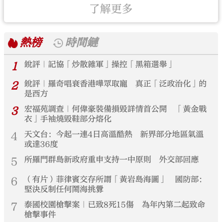
了解更多
熱榜
時間鏈
1
銳評｜記協「炒散雜軍」操控「黑箱選舉」
2
銳評｜羅奇唱衰香港嘩眾取寵 真正「泛政治化」的
是西方
3
宏福苑調查｜何偉豪裝備損毀詳情首公開 「黃金戰
衣」手袖燒毀鞋部分熔化
4
天文台：今起一連4日高溫酷熱 新界部分地區氣溫
或達36度
5
所羅門群島新政府重申支持一中原則 外交部回應
6
（有片）菲律賓交存所謂「黃岩島海圖」 國防部：
堅決反制任何鬧海挑釁
7
泰國校園槍擊案｜已致8死15傷 為年內第二起致命
槍擊事件