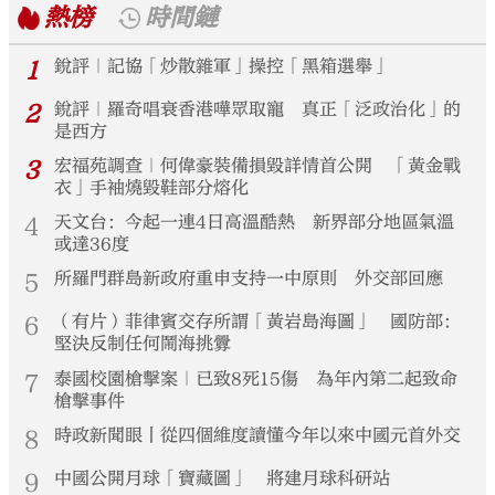
熱榜
時間鏈
1
銳評｜記協「炒散雜軍」操控「黑箱選舉」
2
銳評｜羅奇唱衰香港嘩眾取寵 真正「泛政治化」的
是西方
3
宏福苑調查｜何偉豪裝備損毀詳情首公開 「黃金戰
衣」手袖燒毀鞋部分熔化
4
天文台：今起一連4日高溫酷熱 新界部分地區氣溫
或達36度
5
所羅門群島新政府重申支持一中原則 外交部回應
6
（有片）菲律賓交存所謂「黃岩島海圖」 國防部：
堅決反制任何鬧海挑釁
7
泰國校園槍擊案｜已致8死15傷 為年內第二起致命
槍擊事件
8
時政新聞眼丨從四個維度讀懂今年以來中國元首外交
9
中國公開月球「寶藏圖」 將建月球科研站