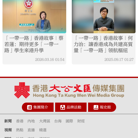
「一帶一路」香港故事｜蔡
「一帶一路」香港故事｜何
若蓮：期待更多「一帶一
力治：讓香港成為共建高質
路」學生來港升學
量「一帶一路」領航樞紐
2026.03.16
01:54
2025.09.17
01:27
集團簡介
品牌活動
報史館
新聞
香港
內地
大灣區
台海
國際
財經
視頻
熱點
直播
精選