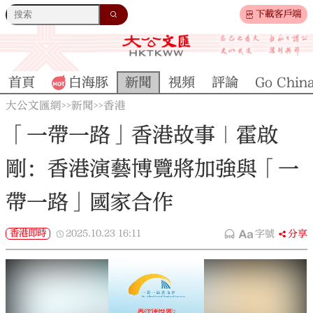
下載客戶端
首頁
白海豚
新聞
視頻
評論
Go Chin
大公文匯網
新聞
香港
>>
>>
「一帶一路」香港故事｜霍啟
剛：香港演藝博覽將加強與「一
帶一路」國家合作
香港即時
2025.10.23
16:11
字號
分享