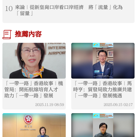
10
來論｜從新皇崗口岸看口岸經濟 將「流量」化為
「留量」
推薦內容
「一帶一路」香港故事｜機
「一帶一路」香港故事｜馬
管局：開拓航線培育人才
時亨：貿發局致力推廣共建
助力「一帶一路」發展
「一帶一路」發展機遇
2025.11.19
08:59
2025.09.15
02:17