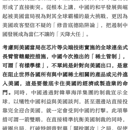
形成了直接衝突。從根本上講，中國的和平發展與崛
起被美國當局視為對其全球霸權的最大挑戰，更因為
美國政客堅信不疑的「修昔底德陷阱論」，把遏制中
國發展成為當仁不讓的「天降大任」。
考慮到美國當局在芯片等尖端技術實施的全球連坐式
長臂管轄嚴控措施，中國今次推出的「稀土管制」，
可謂「有樣學樣」，不單純是針對向美國出口，是意
在阻止世界各國所有與中國稀土相關的產品或元件進
入美國，這是要徹底卡住美國的經濟或製造業的命
門。
同時，中國通過對韓華海洋集團的制裁宣示全
球，以犧牲中國利益與美國談判，甚至選邊站直接投
靠完全迎合美國，就一定會受到中國的打擊。此項舉
措可謂一箭雙鵰，在直接精準抗衡美國制裁的同時，
破圈出局，打破特朗普對華「關稅圍攻」之局，促使