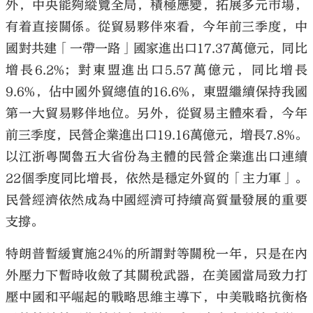
外，中央能夠縱覽全局，積極應變，拓展多元市場，
有着直接關係。從貿易夥伴來看，今年前三季度，中
國對共建「一帶一路」國家進出口17.37萬億元，同比
增長6.2%；對東盟進出口5.57萬億元，同比增長
9.6%，佔中國外貿總值的16.6%，東盟繼續保持我國
第一大貿易夥伴地位。另外，從貿易主體來看，今年
前三季度，民營企業進出口19.16萬億元，增長7.8%。
以江浙粵閩魯五大省份為主體的民營企業進出口連續
22個季度同比增長，依然是穩定外貿的「主力軍」。
民營經濟依然成為中國經濟可持續高質量發展的重要
支撐。
特朗普暫緩實施24%的所謂對等關稅一年，只是在內
外壓力下暫時收斂了其關稅武器，在美國當局致力打
壓中國和平崛起的戰略思維主導下，中美戰略抗衡格