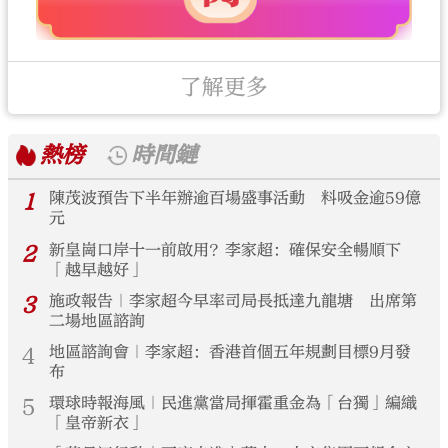
了解更多
熱榜
時間鏈
1
陳茂波預告下半年辦逾百場盛事活動 料吸金逾59億
元
2
新皇崗口岸十一前啟用？李家超：確保安全暢順下
「越早越好」
3
施政報告｜李家超今早率司局長抵達九龍塘 出席第
二場地區諮詢
4
地區諮詢會｜李家超：香港首個五年規劃目標9月發
布
5
環球時報海風｜民進黨當局揮霍重金為「台獨」編織
「皇帝新衣」