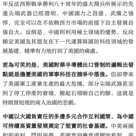
年反法西斯戰爭勝利八十周年的盛大閱兵所展示的先
進尖端武器已經證明，中國國力之昌盛，武備之強
悍，完全可以在不依賴西方市場的前提下自主發展自
強自大。反倒是，中國則利用稀土領域的優勢，反向
鎖定美國及其盟友在下一代運算與國防科技領域的發
展基礎，精準有力地打到了美國的痛處。
更為可笑的是，美國對華半導體出口管制的邏輯出發
點就是擔憂美國的軍事科技在競爭中落後。
但卻帶來
了美國軍工產業生產的最大危機，部分尖端武器甚至
到了停工停產的窘境，搬起石頭砸自己的腳，這就是
特朗普短視的商人治國的悲劇。
中國以大國負責任的多邊多元合作互利國策，為中國
可持續高質量發展奠定了堅實的社會基礎。
中美兩國
和則兩利，鬥則兩傷。美國當局應當清醒地看到，高