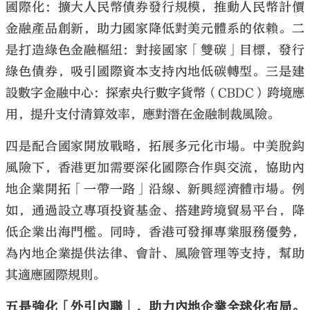
國際化：擴大人民幣債券發行規模，推動人民幣計價
金融產品創新，助力國家降低對美元體系的依賴。二
是打造綠色金融樞紐：對接國家「雙碳」目標，發行
綠色債券，吸引國際資本支持內地低碳轉型。三是建
設數字金融中心：探索央行數字貨幣（CBDC）跨境應
用，提升支付清算效率，應對潛在金融制裁風險。
四是配合國家開放戰略，拓展多元化市場。中美脫鈎
風險下，香港更加需要深化國際合作與交流，協助內
地企業開拓「一帶一路」沿線、新興經濟體市場。例
如，通過設立專項投資基金、搭建跨境貿易平台，降
低企業出海門檻。同時，香港可發揮專業服務優勢，
為內地企業提供法律、會計、風險管理等支持，幫助
其適應國際規則。
五是強化「外引內聯」，助力內地企業全球化布局。