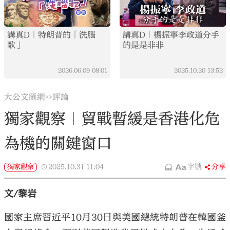
講真D｜特朗普的「洗腦
講真D｜楊振寧李政道分手
歌」
的是是非非
2026.06.09
08:01
2025.10.20
13:52
大公文匯網
評論
>>
獨家觀察｜貿戰暫緩是香港化危
為機的關鍵窗口
獨家觀察
2025.10.31
11:04
字號
分享
文/黎岩
國家主席習近平10月30日與美國總統特朗普在韓國釜