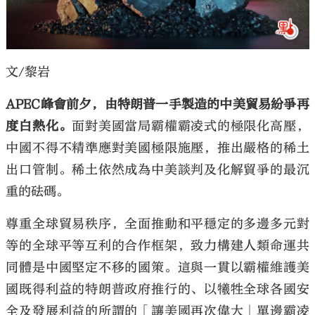
文/黎岩
大公文匯
APEC峰會前夕，由特朗普一手製造的中美貿易紛爭再
度白熱化。
面對美國當局霸權霸凌式的極限化高壓，
中國不得不精準應對美國極限施壓，推出嚴格的稀土
出口管制。稀土依然成為中美談判及化解貿爭的最沉
重的砝碼。
尊重全球貿易秩序，全面推動和平穩定的多邊多元對
等的全球平等互利的合作框架，致力構建人類命運共
同體是中國堅定不移的國策。這與一貫以霸權維護美
國既得利益的特朗普政府推行的、以犧牲全球各國安
全及發展利益的所謂的「讓美國再次偉大」單邊霸凌