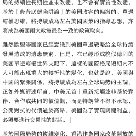
局的持續性長期性並未改變，也不會有實質性改變，
基於「修昔底德陷阱論」的美國政客的偏激的、單邊
霸權思維，將持續成為左右美國國策的指導思想，亦
將成為美國兩大政黨最為一致的政策取向。
雖然歐盟等國家已經意識到美國單邊戰略給全球持續
發展造成的遺患無窮，但是，在已經形成貌似穩固的
美國單邊霸權世界支配下，這樣的國際格局短期內不
大可能出現重大的轉折性的變化，也就是說，美國與
中國的緊張關係，將持續成為左右全球局勢的主調。
正如外媒評述所言，中美元首「重新接觸並非基於夥
伴、合作或共同的價值觀，而是特朗普不得不承認，
公開對抗的代價過於高昂，美國為了實現關鍵利益，
必須要進行交易性的對話。」
基於國際局勢的複雜變化，香港作為國家改革開放的