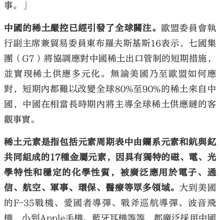
事。」
中國的稀土嚴控已經引發了全球關注。
歐盟委員會執
行副主席兼貿易委員東布羅夫斯基斯16表示，七國集
團（G7）將協調應對中國稀土出口管制的短期措施，
並實現稀土供應多元化。無論美國乃至歐盟如何應
對，短期內都難以改變全球80%至90%的稀土來自中
國，中國在相當長時期內將主導全球稀土供應鏈的客
觀事實。
稀土元素是指包括元素周期表中由鑭系元素和鈧與釔
共同組成的17種金屬元素，因具有獨特的磁、電、光
學特性和穩定的化學性質，被廣泛應用於電子、通
信、航空、軍事、環保、醫療等眾多領域。
大到美國
的F-35戰機、愛國者導彈、戰斧巡航導彈、波音飛
機，小到Apple手機、藍牙耳機等等，都廣泛採用中國