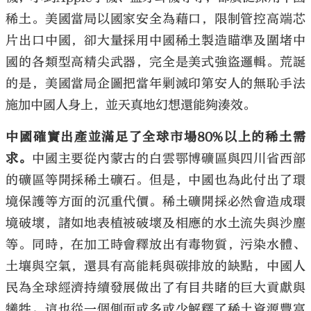
稀土。美國當局以國家安全為藉口，限制管控高端芯
片出口中國，卻大量採用中國稀土製造瞄準及圍堵中
國的各類型高精尖武器，完全是美式強盜邏輯。荒誕
的是，美國當局企圖把當年剿滅印第安人的無恥手法
施加中國人身上，並天真地幻想還能夠湊效。
中國確實出產並滿足了全球市場80%以上的稀土需
求。
中國主要從內蒙古的白雲鄂博礦區與四川省西部
的礦區等開採稀土礦石。但是，中國也為此付出了環
境保護等方面的沉重代價。稀土礦開採必然會造成環
境破壞，諸如地表植被破壞及相應的水土流失與沙塵
等。同時，在加工時會釋放出有毒物質，污染水體、
土壤與空氣，還具有高能耗與碳排放的缺點，中國人
民為全球經濟持續發展做出了有目共睹的巨大貢獻與
犧牲。這也從一個側面或多或少解釋了稀土資源豐富