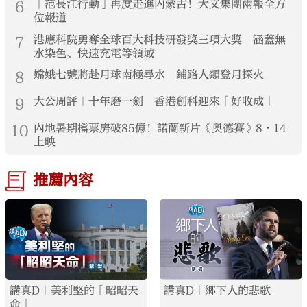
6
「范長江行動」再度走進內蒙古！大文集團兩報全方
位報道
7
港應科院勇奪全球百大科技研發獎三項大獎 涵蓋無
水染色、快速充電等領域
8
嫦娥七號將赴月球南極尋水 鋪路人類登月探火
9
大公周評｜十年磨一劍 香港創科迎來「好收成」
10
內地暑期檔票房破85億！諾蘭新片《奧德賽》8·14
上映
推薦內容
講真D｜美利堅的「昭昭天
講真D｜鄉下人的悲歌
命」