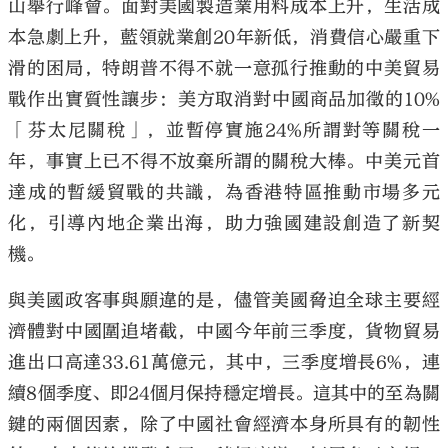
山舉行峰會。面對美國製造業用料成本上升，生活成
本急劇上升，藍領就業創20年新低，消費信心嚴重下
滑的困局，特朗普不得不就一意孤行推動的中美貿易
戰作出實質性讓步：美方取消對中國商品加徵的10%
「芬太尼關稅」，並暫停實施24%所謂對等關稅一
年，事實上已不得不放棄所謂的關稅大棒。中美元首
達成的暫緩貿戰的共識，為香港特區推動市場多元
化，引導內地企業出海，助力強國建設創造了新契
機。
與美國政客事與願違的是，儘管美國脅迫全球主要經
濟體對中國圍追堵截，中國今年前三季度，貨物貿易
進出口高達33.61萬億元，其中，三季度增長6%，連
續8個季度、即24個月保持穩定增長。這其中的至為關
鍵的兩個因素，除了中國社會經濟本身所具有的韌性