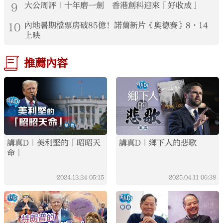
9
大公周評｜十年磨一劍 香港創科迎來「好收成」
10
內地暑期檔票房破85億！諾蘭新片《奧德賽》8·14
上映
推薦內容
講真D｜美利堅的「昭昭天
講真D｜鄉下人的悲歌
命」
2024.12.24
05:15
2025.04.11
06:38