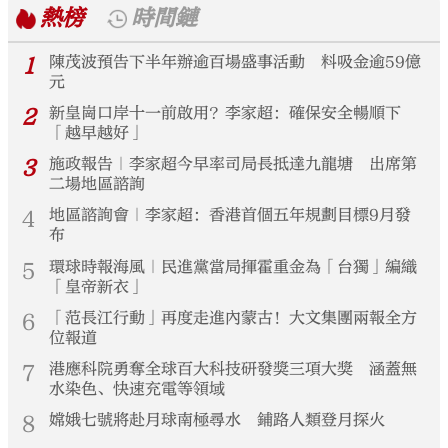
熱榜
時間鏈
1
陳茂波預告下半年辦逾百場盛事活動 料吸金逾59億
元
2
新皇崗口岸十一前啟用？李家超：確保安全暢順下
「越早越好」
3
施政報告｜李家超今早率司局長抵達九龍塘 出席第
二場地區諮詢
4
地區諮詢會｜李家超：香港首個五年規劃目標9月發
布
5
環球時報海風｜民進黨當局揮霍重金為「台獨」編織
「皇帝新衣」
6
「范長江行動」再度走進內蒙古！大文集團兩報全方
位報道
7
港應科院勇奪全球百大科技研發獎三項大獎 涵蓋無
水染色、快速充電等領域
8
嫦娥七號將赴月球南極尋水 鋪路人類登月探火