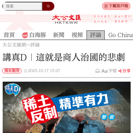
下載客戶端
首頁
白海豚
新聞
視頻
評論
Go Chin
大公文匯網
評論
>>
講真D｜這就是商人治國的悲劇
獨家觀察
2025.10.17
15:27
字號
分享