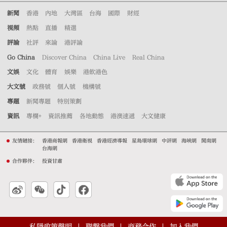
新聞
香港
內地
大灣區
台海
國際
財經
視頻
熱點
直播
精選
評論
社評
來論
港評論
Go China
Discover China
China Live
Real China
文娛
文化
體育
娛樂
港飲港色
大文號
政務號
個人號
機構號
專題
新聞專題
特別策劃
資訊
專欄+
資訊推薦
各地動態
港澳速遞
大文健康
友情鏈接：
香港商報網
香港衛視
香港經濟導報
星島環球網
中評網
海峽網
閩南網
台海網
合作夥伴：
投資甘肅
私隱政策聲明
聯繫我們
商務合作
加入我們