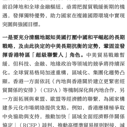
前沿陣地和全球金融樞紐，亟需把握貿戰緩衝期的機
遇，發揮獨特優勢，助力國家在複雜國際環境中實現
突圍與強國目標。
一是要充分清醒地認知美國打壓中國和平崛起的長期
戰略，及由此決定的中美長期抗衡的定勢，鞏固並發
揮香港特區「超級聯繫人」角色。
中美貿易戰雖暫
緩，但科技、金融、地緣政治等領域的競爭將持續深
化。全球貿易格局加速重構，區域化、集團化趨勢凸
顯。香港一方面依託《內地與香港關於建立更緊密經
貿關係的安排》（CEPA）等機制深化與內地合作，另
一方面拓展與東盟、歐盟等經濟體的聯繫，為國家構
建多元化市場網絡提供支點。例如，香港應積極爭取
中央協助與支持，推動加快「區域全面經濟夥伴關係
協定」（RCEP）談判，推動高標準貿易規則對接，減