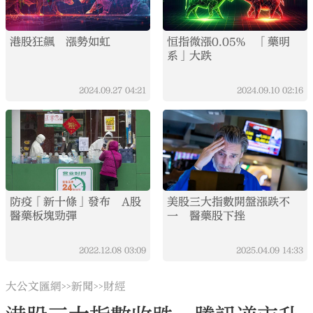
港股狂飆 漲勢如虹
恒指微漲0.05% 「藥明
系」大跌
2024.09.27
04:21
2024.09.10
02:16
防疫「新十條」發布 A股
美股三大指數開盤漲跌不
醫藥板塊勁彈
一 醫藥股下挫
2022.12.08
03:09
2025.04.09
14:33
大公文匯網
新聞
財經
>>
>>