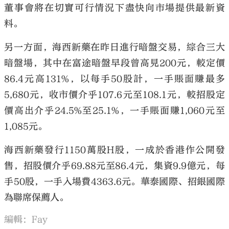
董事會將在切實可行情況下盡快向市場提供最新資
料。
另一方面，海西新藥在昨日進行暗盤交易，綜合三大
暗盤場，其中在富途暗盤早段曾高見200元，較定價
86.4元高131%，以每手50股計，一手賬面賺最多
5,680元，收市價介乎107.6元至108.1元，較招股定
價高出介乎24.5%至25.1%，一手賬面賺1,060元至
1,085元。
海西新藥發行1150萬股H股，一成於香港作公開發
售，招股價介乎69.88元至86.4元，集資9.9億元，每
手50股，一手入場費4363.6元。華泰國際、招銀國際
為聯席保薦人。
編輯：Fay