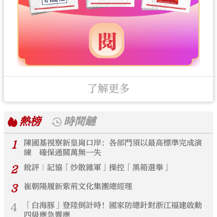
了解更多
熱榜
時間鏈
1
陳國基視察新皇崗口岸：各部門須以最高標準完成演
練 確保通關萬無一失
2
銳評｜記協「炒散雜軍」操控「黑箱選舉」
3
崔朝陽履新紫荊文化集團總經理
4
「白海豚」登陸倒計時！國家防總針對浙江福建啟動
四級應急響應