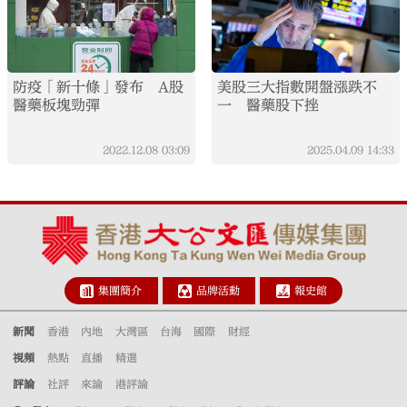
防疫「新十條」發布 A股
美股三大指數開盤漲跌不
醫藥板塊勁彈
一 醫藥股下挫
2022.12.08
03:09
2025.04.09
14:33
集團簡介
品牌活動
報史館
新聞
香港
內地
大灣區
台海
國際
財經
視頻
熱點
直播
精選
評論
社評
來論
港評論