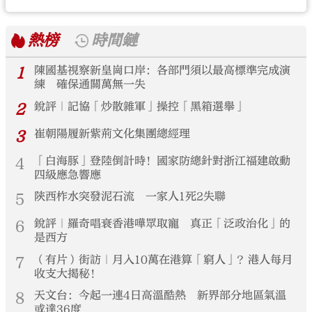
熱榜
時間鏈
1
陳國基視察新皇崗口岸：各部門須以最高標準完成演
練 確保通關萬無一失
2
銳評｜記協「炒散雜軍」操控「黑箱選舉」
3
崔朝陽履新紫荊文化集團總經理
4
「白海豚」登陸倒計時！國家防總針對浙江福建啟動
四級應急響應
5
陝西柞水突發泥石流 一家人1死2失聯
6
銳評｜羅奇唱衰香港嘩眾取寵 真正「泛政治化」的
是西方
7
（有片）街訪｜月入10萬在港算「窮人」？港人每月
收支大揭秘！
8
天文台：今起一連4日高溫酷熱 新界部分地區氣溫
或達36度