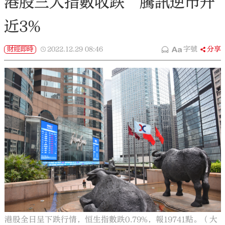
港股三大指數收跌 騰訊逆市升
近3%
財經即時
2022.12.29
08:46
字號
分享
港股全日呈下跌行情，恒生指數跌0.79%，報19741點。（大