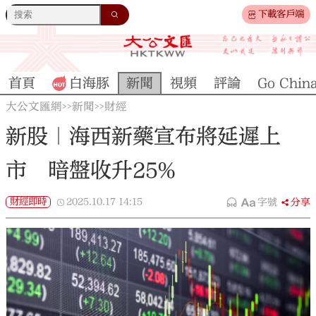
下載客戶端
首頁
白海豚
新聞
視頻
評論
Go Chin
大公文匯網
新聞
財經
>>
>>
新股｜海西新藥宣布將延遲上
市 暗盤收升25%
財經即時
2025.10.17
14:15
字號
分享