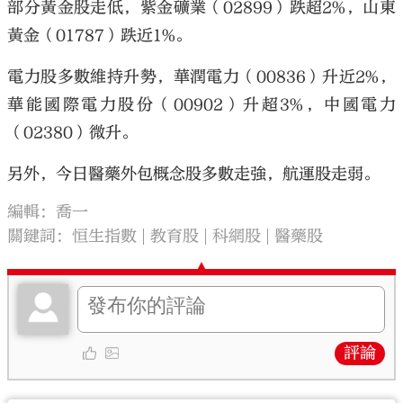
部分黃金股走低，紫金礦業（02899）跌超2%，山東
黃金（01787）跌近1%。
電力股多數維持升勢，華潤電力（00836）升近2%，
華能國際電力股份（00902）升超3%，中國電力
（02380）微升。
另外，今日醫藥外包概念股多數走強，航運股走弱。
編輯：喬一
關鍵詞：
恒生指數
教育股
科網股
醫藥股
評論