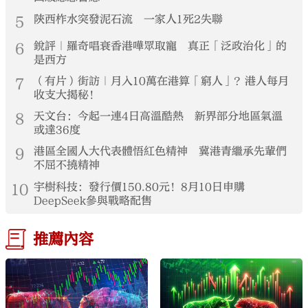
5
陝西柞水突發泥石流 一家人1死2失聯
6
銳評｜羅奇唱衰香港嘩眾取寵 真正「泛政治化」的
是西方
7
（有片）街訪｜月入10萬在港算「窮人」？港人每月
收支大揭秘！
8
天文台：今起一連4日高溫酷熱 新界部分地區氣溫
或達36度
9
港區全國人大代表體悟紅色精神 冀港青繼承先輩們
不屈不撓精神
10
宇樹科技：發行價150.80元！8月10日申購
DeepSeek參與戰略配售
推薦內容