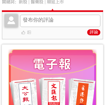
關鍵詞：
新股
醫藥股
順延上市
評論