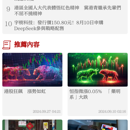
9
港區全國人大代表體悟紅色精神 冀港青繼承先輩們
不屈不撓精神
10
宇樹科技：發行價150.80元！8月10日申購
DeepSeek參與戰略配售
推薦內容
港股狂飆 漲勢如虹
恒指微漲0.05% 「藥明
系」大跌
2024.09.27
04:21
2024.09.10
02:16