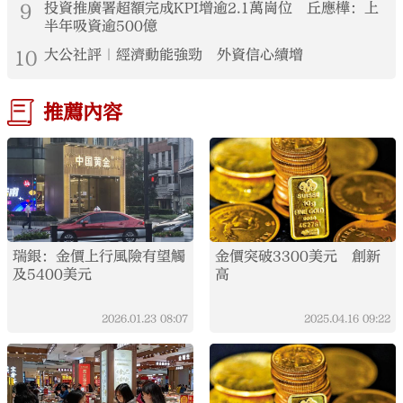
9
投資推廣署超額完成KPI增逾2.1萬崗位 丘應樺：上
半年吸資逾500億
10
大公社評｜經濟動能強勁 外資信心續增
推薦內容
瑞銀：金價上行風險有望觸
金價突破3300美元 創新
及5400美元
高
2026.01.23
08:07
2025.04.16
09:22