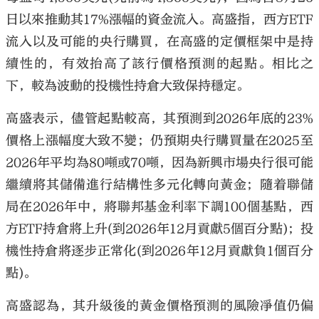
日以來推動其17%漲幅的資金流入。高盛指，西方ETF
流入以及可能的央行購買，在高盛的定價框架中是持
續性的，有效抬高了該行價格預測的起點。相比之
下，較為波動的投機性持倉大致保持穩定。
高盛表示，儘管起點較高，其預測到2026年底的23%
價格上漲幅度大致不變；仍預期央行購買量在2025至
2026年平均為80噸或70噸，因為新興市場央行很可能
繼續將其儲備進行結構性多元化轉向黃金；隨着聯儲
局在2026年中，將聯邦基金利率下調100個基點，西
方ETF持倉將上升(到2026年12月貢獻5個百分點)；投
機性持倉將逐步正常化(到2026年12月貢獻負1個百分
點)。
高盛認為，其升級後的黃金價格預測的風險凈值仍偏