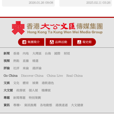
2026.01.26
09:08
2025.02.11
03:26
集團簡介
品牌活動
報史館
新聞
香港
內地
大灣區
台海
國際
財經
視頻
熱點
直播
精選
評論
社評
來論
港評論
Go China
Discover China
China Live
Real China
文娛
文化
體育
娛樂
港飲港色
大文號
政務號
個人號
機構號
專題
新聞專題
特別策劃
資訊
專欄+
資訊推薦
各地動態
港澳速遞
大文健康