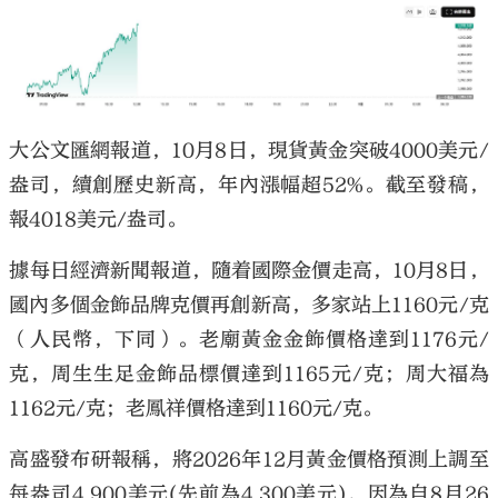
大公文匯網報道，10月8日，現貨黃金突破4000美元/
盎司，續創歷史新高，年內漲幅超52%。截至發稿，
報4018美元/盎司。
據每日經濟新聞報道，隨着國際金價走高，10月8日，
國內多個金飾品牌克價再創新高，多家站上1160元/克
（人民幣，下同）。老廟黃金金飾價格達到1176元/
克，周生生足金飾品標價達到1165元/克；周大福為
1162元/克；老鳳祥價格達到1160元/克。
高盛發布研報稱，將2026年12月黃金價格預測上調至
每盎司4,900美元(先前為4,300美元)，因為自8月26