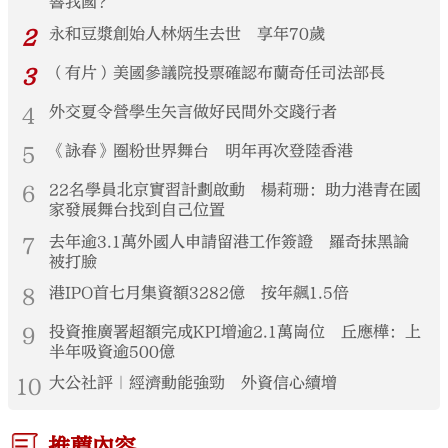
響我國？
2
永和豆漿創始人林炳生去世 享年70歲
3
（有片）美國參議院投票確認布蘭奇任司法部長
4
外交夏令營學生矢言做好民間外交踐行者
5
《詠春》圈粉世界舞台 明年再次登陸香港
6
22名學員北京實習計劃啟動 楊莉珊：助力港青在國
家發展舞台找到自己位置
7
去年逾3.1萬外國人申請留港工作簽證 羅奇抹黑論
被打臉
8
港IPO首七月集資額3282億 按年飆1.5倍
9
投資推廣署超額完成KPI增逾2.1萬崗位 丘應樺：上
半年吸資逾500億
10
大公社評｜經濟動能強勁 外資信心續增
推薦內容