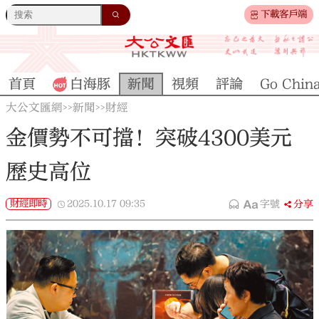
下載客戶端
首頁
白海豚
新聞
視頻
評論
Go Chin
大公文匯網
新聞
財經
>>
>>
金價勢不可擋！突破4300美元
歷史高位
財經即時
2025.10.17
09:35
字號
分享