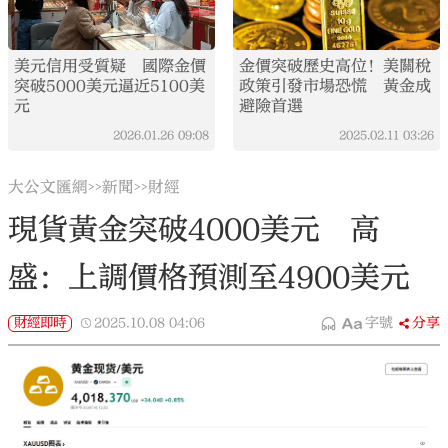
美元信用受質疑 國際金價
金價突破歷史高位！美關稅
突破5000美元逼近5100美
政策引發市場恐慌 黃金成
元
避險首選
2026.01.26
09:08
2025.02.11
03:26
大公文匯網
新聞
財經
>>
>>
現貨黃金突破4000美元 高
盛：上調價格預測至4900美元
財經即時
2025.10.08
04:06
字號
分享