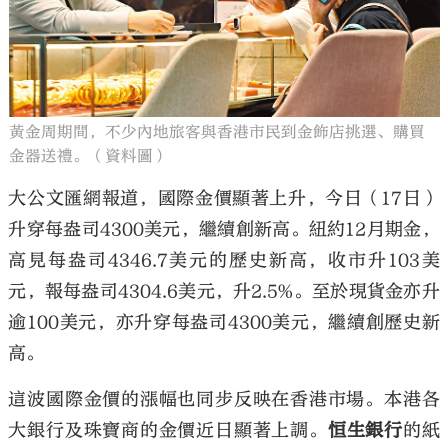
大公文匯
黃金周期間，不少內地旅客與香港市民到金飾店挑選、購買
金器送禮。（資料圖）
大公文匯網報道，國際金價顯著上升，今日（17日）
升穿每盎司4300美元，繼續創新高。紐約12月期金，
高見每盎司4346.7美元的歷史新高，收市升103美
元，報每盎司4304.6美元，升2.5%。至於現貨金亦升
逾100美元，亦升穿每盎司4300美元，繼續創歷史新
高。
這波國際金價的漲幅也同步反映在香港市場。本港各
大銀行及珠寶商的金價近日顯著上調。
恒生銀行
的紙