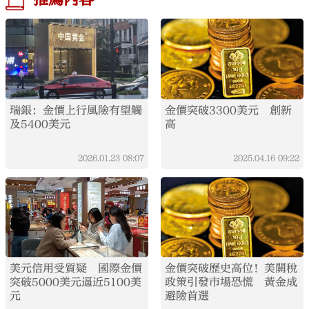
瑞銀：金價上行風險有望觸
金價突破3300美元 創新
及5400美元
高
2026.01.23
08:07
2025.04.16
09:22
美元信用受質疑 國際金價
金價突破歷史高位！美關稅
突破5000美元逼近5100美
政策引發市場恐慌 黃金成
元
避險首選