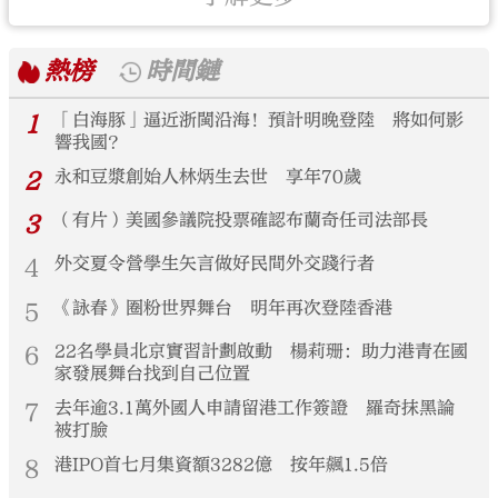
熱榜
時間鏈
1
「白海豚」逼近浙閩沿海！預計明晚登陸 將如何影
響我國？
2
永和豆漿創始人林炳生去世 享年70歲
3
（有片）美國參議院投票確認布蘭奇任司法部長
4
外交夏令營學生矢言做好民間外交踐行者
5
《詠春》圈粉世界舞台 明年再次登陸香港
6
22名學員北京實習計劃啟動 楊莉珊：助力港青在國
家發展舞台找到自己位置
7
去年逾3.1萬外國人申請留港工作簽證 羅奇抹黑論
被打臉
8
港IPO首七月集資額3282億 按年飆1.5倍