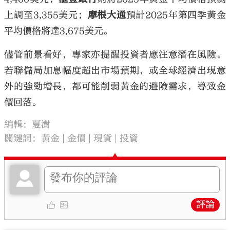
上調至3,355美元；
摩根大通
預計2025年第四季黃金
平均價格將達3,675美元。
儘管前景看好，專家亦提醒投資者應注意潛在風險。
若聯儲局加息幅度超出市場預期，或全球經濟出現意
外的強勁增長，都可能削弱黃金的避險需求，導致金
價回落。
編輯：夏澍
關鍵詞：
黃金
金價
現貨
投資
評論