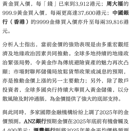
黃金買入價，每「錢」已來到3,912港元；
周大福
的
999.9黃金買入價，每兩更高達37,600港元；
中國銀
行（香港）
的9999金條買入價亦升至每兩39,816港
元。
分析人士指出，當前金價的強勁表現是由多重宏觀經
濟及地緣政治因素共同推動。
全球多地持續的地緣政
治緊張局勢，令黃金作為傳統避險資產的魅力再次凸
顯；
市場對聯邦儲備局放鬆貨幣政策或減息的預期，
亦是推動金價上漲的另一主要動力；另外，
除了散戶
投資者，全球多國央行持續大舉買入黃金儲備，以分
散風險及對沖通脹，為金價提供了強大的底部支持。
與此同時，多家國際金融機構紛紛上調了2025年的金
價預測。
ANZ銀行
預期金價在2025年底前有機會觸及
4,400美元；
滙豐銀行
則將2025年黃金平均價格預測