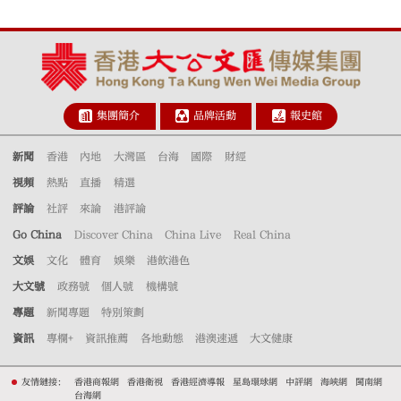
集團簡介
品牌活動
報史館
新聞
香港
內地
大灣區
台海
國際
財經
視頻
熱點
直播
精選
評論
社評
來論
港評論
Go China
Discover China
China Live
Real China
文娛
文化
體育
娛樂
港飲港色
大文號
政務號
個人號
機構號
專題
新聞專題
特別策劃
資訊
專欄+
資訊推薦
各地動態
港澳速遞
大文健康
友情鏈接：
香港商報網
香港衛視
香港經濟導報
星島環球網
中評網
海峽網
閩南網
台海網