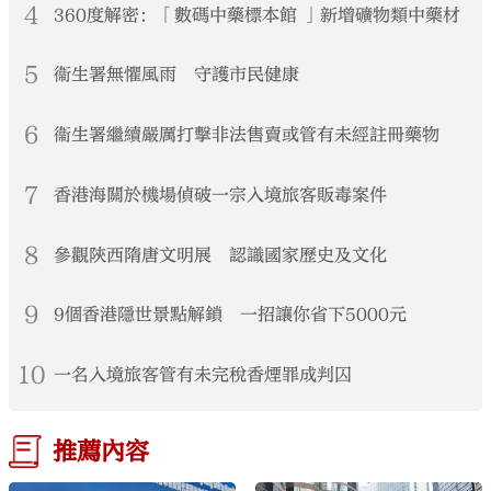
4
360度解密：「數碼中藥標本館 」新增礦物類中藥材
5
衞生署無懼風雨 守護市民健康
6
衞生署繼續嚴厲打擊非法售賣或管有未經註冊藥物
7
香港海關於機場偵破一宗入境旅客販毒案件
8
參觀陝西隋唐文明展 認識國家歷史及文化
9
9個香港隱世景點解鎖 一招讓你省下5000元
10
一名入境旅客管有未完稅香煙罪成判囚
推薦內容