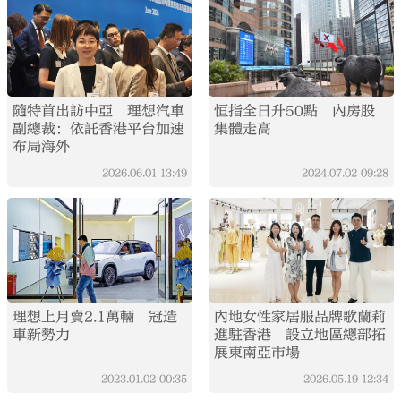
隨特首出訪中亞 理想汽車
恒指全日升50點 內房股
副總裁：依託香港平台加速
集體走高
布局海外
2026.06.01
13:49
2024.07.02
09:28
理想上月賣2.1萬輛 冠造
內地女性家居服品牌歌蘭莉
車新勢力
進駐香港 設立地區總部拓
展東南亞市場
2023.01.02
00:35
2026.05.19
12:34