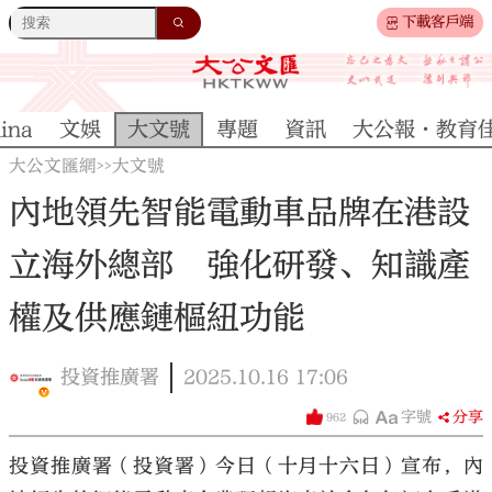
下載客戶端
ina
文娛
大文號
專題
資訊
大公報·教育
大公文匯網
大文號
>>
內地領先智能電動車品牌在港設
立海外總部 強化研發、知識產
權及供應鏈樞紐功能
投資推廣署
2025.10.16
17:06
字號
分享
962
投資推廣署（投資署）今日（十月十六日）宣布，內