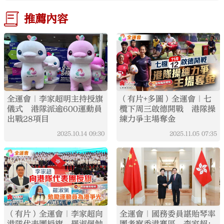
推薦內容
全運會｜李家超明主持授旗
（有片+多圖）全運會｜七
儀式 港隊派逾600運動員
欖下周三啟德開戰 港隊操
出戰28項目
練力爭主場奪金
2025.10.14
09:30
2025.11.05
07:35
（有片）全運會｜李家超向
全運會｜國務委員諶貽琴率
港隊代表團授旗 羅淑佩勉
團考察香港賽區 李家超：