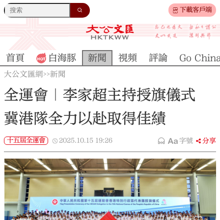
下載客戶端
首頁
白海豚
新聞
視頻
評論
Go Chin
大公文匯網
新聞
>>
全運會｜李家超主持授旗儀式
冀港隊全力以赴取得佳績
十五屆全運會
2025.10.15
19:26
字號
分享