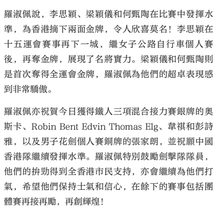
羅淑佩說，李思穎、梁穎儀和何甄陶在比賽中發揮水
準，為香港摘下兩面金牌，令人欣喜莫名！李思穎在
十五運會賽事再下一城，繼女子公路自行車個人賽
後，再奪金牌，展現了名將實力。梁穎儀和何甄陶則
是首次奪得全運會金牌，羅淑佩為他們的超卓表現感
到非常驕傲。
羅淑佩亦祝賀今日獲得鐵人三項混合接力賽銀牌的奧
斯卡、Robin Bent Edvin Thomas Elg、韋祺和彭詩
雅，以及男子花劍個人賽銅牌的張家朗，並祝願中國
香港隊繼續發揮水準。羅淑佩特別鼓勵劍擊隊隊員，
他們的拚勁得到全香港市民支持，亦會繼續為他們打
氣，希望他們保持士氣和信心，在餘下的賽事包括團
體賽再接再勵，再創輝煌！