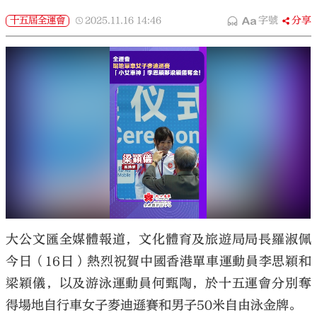
十五屆全運會
2025.11.16
14:46
字號
分享
大公文匯全媒體報道，文化體育及旅遊局局長羅淑佩
今日（16日）熱烈祝賀中國香港單車運動員李思穎和
梁穎儀，以及游泳運動員何甄陶，於十五運會分別奪
得場地自行車女子麥迪遜賽和男子50米自由泳金牌。