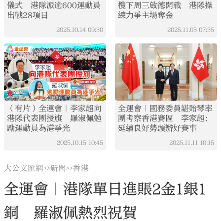
儀式 港隊派逾600運動員
欖下周三啟德開戰 港隊操
出戰28項目
練力爭主場奪金
2025.10.14
09:30
2025.11.05
07:35
（有片）全運會｜李家超向
全運會｜國務委員諶貽琴率
港隊代表團授旗 羅淑佩勉
團考察香港賽區 李家超：
勵運動員為港爭光
延續良好勢頭辦好賽事
2025.10.15
10:45
2025.11.11
10:15
大公文匯網
新聞
香港
>>
>>
全運會｜港隊單日進賬2金1銀1
銅 羅淑佩熱烈祝賀