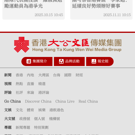
勵運動員為港爭光
延續良好勢頭辦好賽事
2025.10.15
10:45
2025.11.11
10:15
集團簡介
品牌活動
報史館
新聞
香港
內地
大灣區
台海
國際
財經
視頻
熱點
直播
精選
評論
社評
來論
港評論
Go China
Discover China
China Live
Real China
文娛
文化
體育
娛樂
港飲港色
大文號
政務號
個人號
機構號
專題
新聞專題
特別策劃