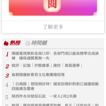
了解更多
熱榜
時間鏈
1
陳國基視察新皇崗口岸：各部門須以最高標準完成演
練 確保通關萬無一失
2
銳評｜記協「炒散雜軍」操控「黑箱選舉」
3
崔朝陽履新紫荊文化集團總經理
4
「白海豚」登陸倒計時！國家防總針對浙江福建啟動
四級應急響應
5
陝西柞水突發泥石流 一家人1死2失聯
銳評｜羅奇唱衰香港嘩眾取寵 真正「泛政治化」的