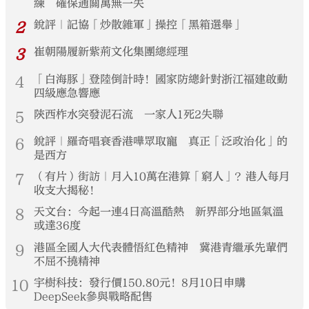
練 確保通關萬無一失
2
銳評｜記協「炒散雜軍」操控「黑箱選舉」
3
崔朝陽履新紫荊文化集團總經理
4
「白海豚」登陸倒計時！國家防總針對浙江福建啟動
四級應急響應
5
陝西柞水突發泥石流 一家人1死2失聯
6
銳評｜羅奇唱衰香港嘩眾取寵 真正「泛政治化」的
是西方
7
（有片）街訪｜月入10萬在港算「窮人」？港人每月
收支大揭秘！
8
天文台：今起一連4日高溫酷熱 新界部分地區氣溫
或達36度
9
港區全國人大代表體悟紅色精神 冀港青繼承先輩們
不屈不撓精神
10
宇樹科技：發行價150.80元！8月10日申購
DeepSeek參與戰略配售