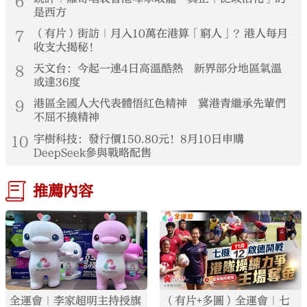
6
是西方
7
（有片）街訪｜月入10萬在港算「窮人」？港人每月
收支大揭秘！
8
天文台：今起一連4日高溫酷熱 新界部分地區氣溫
或達36度
9
港區全國人大代表體悟紅色精神 冀港青繼承先輩們
不屈不撓精神
10
宇樹科技：發行價150.80元！8月10日申購
DeepSeek參與戰略配售
推薦內容
全運會｜李家超明主持授旗
（有片+多圖）全運會｜七