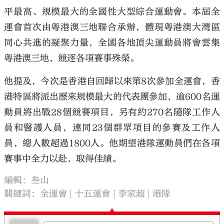
平最高、規模最大的全國性大型綜合運動會。本屆全
運會首次由粵港澳三地聯合承辦，體現粵港澳大灣區
同心共進的凝聚力量，全國各地頂尖運動員將會雲集
粵港澳三地，競逐各項賽事殊榮。
他提及，今次是香港自回歸以來第8次參加全運會，香
港特區將派出歷來規模最大的代表團參加，逾600名運
動員將出戰28個競賽項目，另有約270名隨隊工作人
員和醫護人員，連同23個群眾項目的參賽及工作人
員，總人數超過1800人。他期望港隊運動員們在各項
賽事中全力以赴，取得佳績。
編輯：叁山
關鍵詞：
全運會
十五運會
李家超
港隊