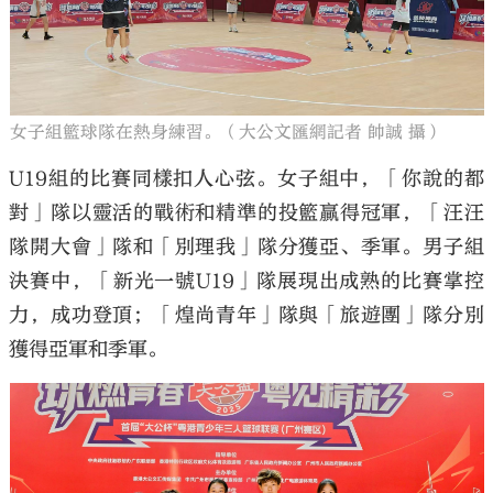
女子組籃球隊在熱身練習。（大公文匯網記者 帥誠 攝）
U19組的比賽同樣扣人心弦。女子組中，「你說的都
對」隊以靈活的戰術和精準的投籃贏得冠軍，「汪汪
隊開大會」隊和「別理我」隊分獲亞、季軍。男子組
決賽中，「新光一號U19」隊展現出成熟的比賽掌控
力，成功登頂；「煌尚青年」隊與「旅遊團」隊分別
獲得亞軍和季軍。