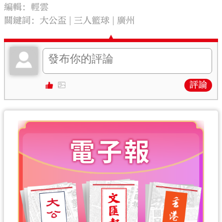
編輯：輕雲
關鍵詞：
大公盃
三人籃球
廣州
評論