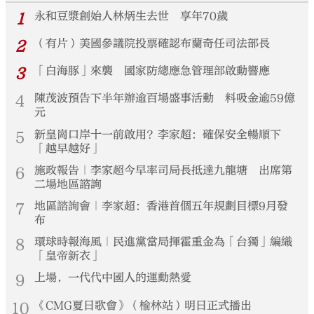
1
永和豆漿創始人林炳生去世 享年70歲
2
（有片）美國參議院投票確認布蘭奇任司法部長
3
「白海豚」來襲 國家防總應急管理部啟動響應
4
陳茂波預告下半年辦逾百場盛事活動 料吸金逾59億
元
5
新皇崗口岸十一前啟用？李家超：確保安全暢順下
「越早越好」
6
施政報告｜李家超今早率司局長抵達九龍塘 出席第
二場地區諮詢
7
地區諮詢會｜李家超：香港首個五年規劃目標9月發
布
8
環球時報海風｜民進黨當局揮霍重金為「台獨」編織
「皇帝新衣」
9
上場，一代代中國人的運動熱愛
10
《CMG夏日歌會》（榆林站）明日正式播出