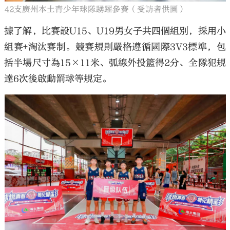
42支廣州本土青少年球隊踴躍參賽（受訪者供圖）
據了解，比賽設U15、U19男女子共四個組別，採用小
組賽+淘汰賽制。競賽規則嚴格遵循國際3V3標準，包
括半場尺寸為15×11米、弧線外投籃得2分、全隊犯規
達6次後啟動罰球等規定。