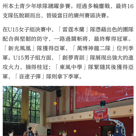
州本土青少年球隊踴躍參賽。經過多輪鏖戰，最終16
支隊伍脫穎而出，晉級當日的廣州賽區決賽。
在U15女子組決賽中，「雷霆木蘭」隊憑藉出色的團隊
配合與堅韌的防守，一路過關斬將，最終奪得冠軍。
「新光鳳凰」隊獲得亞軍，「萬博神龍二隊」位列季
軍。U15男子組方面，「創夢青訓」隊展現出強大的進
攻火力，摘得桂冠；「東風中學」隊緊隨其後獲得亞
軍，「音速子彈」隊則拿下季軍。