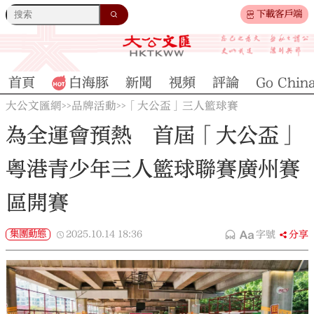
下載客戶端
首頁
白海豚
新聞
視頻
評論
Go Chin
大公文匯網
品牌活動
「大公盃」三人籃球賽
>>
>>
為全運會預熱 首屆「大公盃」
粵港青少年三人籃球聯賽廣州賽
區開賽
集團動態
2025.10.14
18:36
字號
分享