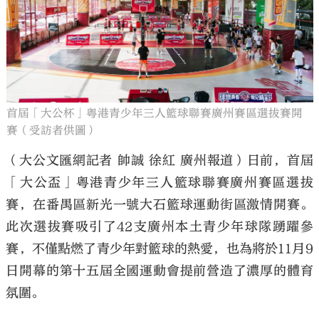
大公文匯
首屆「大公杯」粵港青少年三人籃球聯賽廣州賽區選拔賽開
賽（受訪者供圖）
（大公文匯網記者 帥誠 徐紅 廣州報道）日前，首屆
「大公盃」粵港青少年三人籃球聯賽廣州賽區選拔
賽，在番禺區新光一號大石籃球運動街區激情開賽。
此次選拔賽吸引了42支廣州本土青少年球隊踴躍參
賽，不僅點燃了青少年對籃球的熱愛，也為將於11月9
日開幕的第十五屆全國運動會提前營造了濃厚的體育
氛圍。