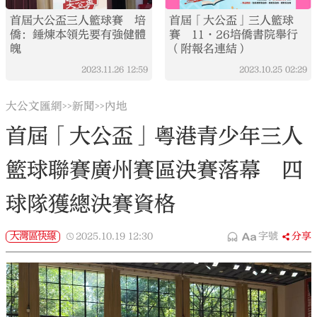
首屆大公盃三人籃球賽 培
首屆「大公盃」三人籃球
僑：錘煉本領先要有強健體
賽 11·26培僑書院舉行
魄
（附報名連結）
2023.11.26
12:59
2023.10.25
02:29
大公文匯網
新聞
內地
>>
>>
首屆「大公盃」粵港青少年三人
籃球聯賽廣州賽區決賽落幕 四
球隊獲總決賽資格
大灣區快線
2025.10.19
12:30
字號
分享