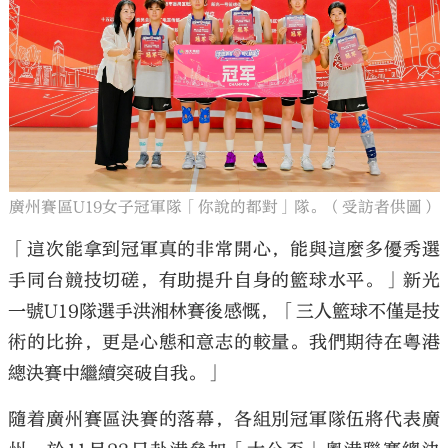
廣州賽區U19女子冠軍隊「你說的都對」隊。（受訪者供圖）
「這次能拿到冠軍真的非常開心，能與這麼多優秀選
手同台競技切磋，有助提升自身的籃球水平。」新光
一號U19隊選手洪湘林賽後感慨，「三人籃球不僅是技
術的比拚，更是心態和意志的較量。我們期待在粵港
總決賽中繼續突破自我。」
隨着廣州賽區決賽的落幕，各組別冠軍隊伍將代表廣