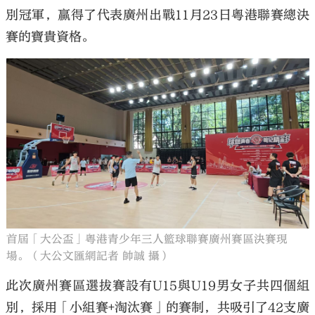
別冠軍，贏得了代表廣州出戰11月23日粵港聯賽總決
賽的寶貴資格。
首屆「大公盃」粵港青少年三人籃球聯賽廣州賽區決賽現
場。（大公文匯網記者 帥誠 攝）
此次廣州賽區選拔賽設有U15與U19男女子共四個組
別，採用「小組賽+淘汰賽」的賽制，共吸引了42支廣