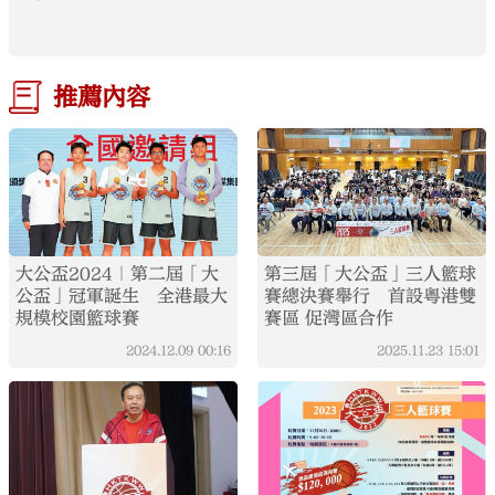
推薦內容
大公盃2024｜第二屆「大
第三屆「大公盃」三人籃球
公盃」冠軍誕生 全港最大
賽總決賽舉行 首設粵港雙
規模校園籃球賽
賽區 促灣區合作
2024.12.09
00:16
2025.11.23
15:01