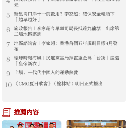
4
元
5
新皇崗口岸十一前啟用？李家超：確保安全暢順下
「越早越好」
6
施政報告｜李家超今早率司局長抵達九龍塘 出席第
二場地區諮詢
7
地區諮詢會｜李家超：香港首個五年規劃目標9月發
布
8
環球時報海風｜民進黨當局揮霍重金為「台獨」編織
「皇帝新衣」
9
上場，一代代中國人的運動熱愛
10
《CMG夏日歌會》（榆林站）明日正式播出
推薦內容