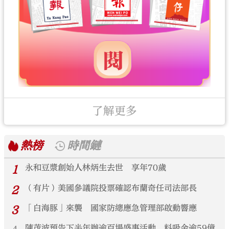
了解更多
熱榜
時間鏈
1
永和豆漿創始人林炳生去世 享年70歲
2
（有片）美國參議院投票確認布蘭奇任司法部長
3
「白海豚」來襲 國家防總應急管理部啟動響應
陳茂波預告下半年辦逾百場盛事活動 料吸金逾59億