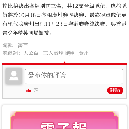
輪比拚決出各組別前三名，共12支晉級隊伍。這些隊
伍將於10月18日亮相廣州賽區決賽，最終冠軍隊伍更
有望代表廣州出征11月23日粵港聯賽總決賽，與香港
青少年精英同場競技。
編輯：寓言
關鍵詞：
大公盃
三人籃球聯賽
廣州
評論