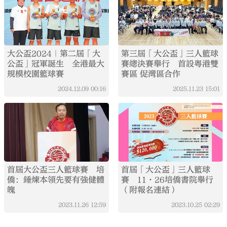
大公盃2024｜第二屆「大
第三屆「大公盃」三人籃球
公盃」冠軍誕生 全港最大
賽總決賽舉行 首設粵港雙
規模校園籃球賽
賽區 促灣區合作
2024.12.09
00:16
2025.11.23
15:01
首屆大公盃三人籃球賽 培
首屆「大公盃」三人籃球
僑：錘煉本領先要有強健體
賽 11·26培僑書院舉行
魄
（附報名連結）
2023.11.26
12:59
2023.10.25
02:29