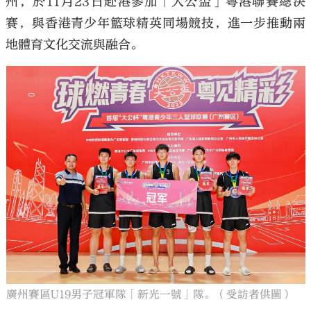
州，於11月23日赴港參加「大公盃」粵港聯賽總決
賽，與香港青少年籃球精英同場競技，進一步推動兩
地體育文化交流與融合。
廣州賽區U19男子冠軍隊「新光一號」隊。（受訪者供圖）