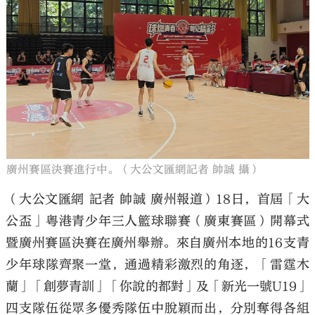
廣州賽區決賽進行中。（大公文匯網記者 帥誠 攝）
（大公文匯網 記者 帥誠 廣州報道）18日，首屆「大
公盃」粵港青少年三人籃球聯賽（廣東賽區）開幕式
暨廣州賽區決賽在廣州舉辦。來自廣州本地的16支青
少年球隊齊聚一堂，通過精彩激烈的角逐，「雷霆木
蘭」「創夢青訓」「你說的都對」及「新光一號U19」
四支隊伍從眾多優秀隊伍中脫穎而出，分別奪得各組