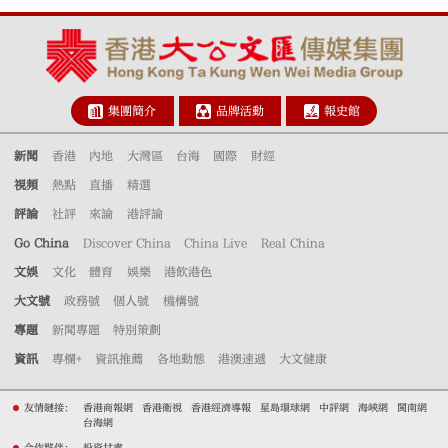
集團簡介
品牌活動
報史館
新聞
香港
內地
大灣區
台海
國際
財經
視頻
熱點
直播
精選
評論
社評
來論
港評論
Go China
Discover China
China Live
Real China
文娛
文化
體育
娛樂
港飲港色
大文號
政務號
個人號
機構號
專題
新聞專題
特別策劃
資訊
專欄+
資訊推薦
各地動態
港澳速遞
大文健康
友情鏈接：
香港商報網
香港衛視
香港經濟導報
星島環球網
中評網
海峽網
閩南網
台海網
合作夥伴：
投資甘肅