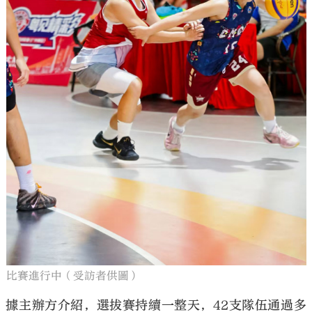
比賽進行中（受訪者供圖）
據主辦方介紹，選拔賽持續一整天，42支隊伍通過多