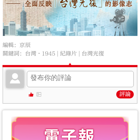
編輯：京辰
關鍵詞：
台灣·1945
紀錄片
台灣光復
評論