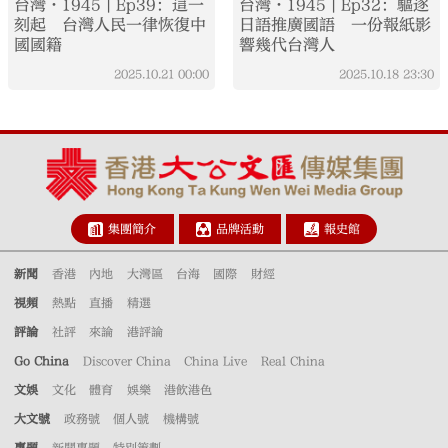
台灣·1945 | Ep39：這一
台灣·1945 | Ep32：驅逐
刻起 台灣人民一律恢復中
日語推廣國語 一份報紙影
國國籍
響幾代台灣人
2025.10.21
00:00
2025.10.18
23:30
集團簡介
品牌活動
報史館
新聞
香港
內地
大灣區
台海
國際
財經
視頻
熱點
直播
精選
評論
社評
來論
港評論
Go China
Discover China
China Live
Real China
文娛
文化
體育
娛樂
港飲港色
大文號
政務號
個人號
機構號