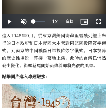
大公文匯
進入1945年9月，從東京灣美國密蘇里號戰列艦上舉
行的日本政府和日本帝國大本營對同盟國投降簽字儀
式，到南京的中國戰區日軍投降簽字儀式，日本投降
的歷史性場景一幕接一幕地上演。此時的台灣已悄然
發生變化，街頭巷尾開始流傳着即將光復的風聲。
點擊圖片進入專題鏈接：