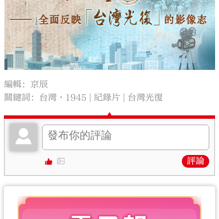
編輯：京辰
關鍵詞：
台灣·1945
紀錄片
台灣光復
評論