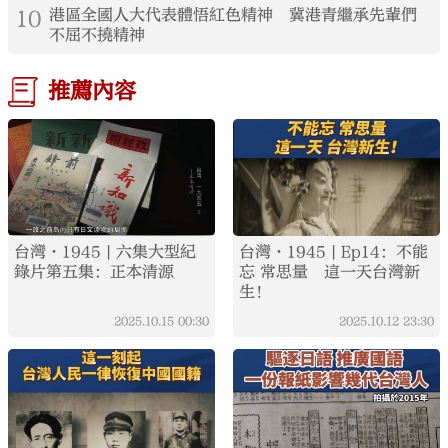
10
港區全國人大代表體悟紅色精神 冀港青繼承先輩們
不屈不撓精神
推薦內容
台灣·1945 | 六集大型紀
台灣·1945 | Ep14：不能
錄片第五集：正本清源
忘 常思量 這一天台灣新
生！
2025.10.15
00:30
2025.10.12
23:30