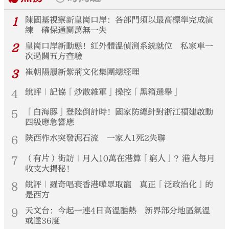
1
陳國基視察新皇崗口岸：各部門須以最高標準完成演
練 確保通關萬無一失
2
皇崗口岸新動態！紅外體溫偵測系統就位 私家車一
次過關五方查驗
3
崔朝陽履新紫荊文化集團總經理
4
銳評｜記協「炒散雜軍」操控「黑箱選舉」
5
「白海豚」登陸倒計時！國家防總針對浙江福建啟動
四級應急響應
6
陝西柞水突發泥石流 一家人1死2失聯
7
（有片）街訪｜月入10萬在港算「窮人」？港人每月
收支大揭秘！
8
銳評｜羅奇唱衰香港嘩眾取寵 真正「泛政治化」的
是西方
9
天文台：今起一連4日高溫酷熱 新界部分地區氣溫
或達36度