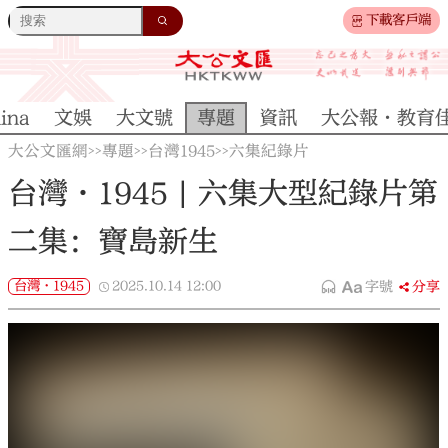
下載客戶端
ina
文娛
大文號
專題
資訊
大公報·教育
大公文匯網
專題
台灣1945
六集紀錄片
>>
>>
>>
台灣·1945 | 六集大型紀錄片第
二集：寶島新生
台灣·1945
2025.10.14
12:00
字號
分享