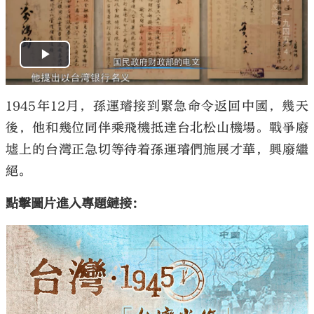
1945年12月，孫運璿接到緊急命令返回中國，幾天
後，他和幾位同伴乘飛機抵達台北松山機場。戰爭廢
墟上的台灣正急切等待着孫運璿們施展才華，興廢繼
絕。
點擊圖片進入專題鏈接：