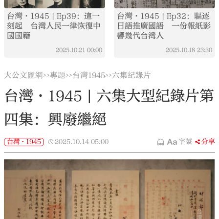
台灣·1945 | Ep39：這一
台灣·1945 | Ep32：驅逐
刻起 台灣人民一律恢復中
日語推廣國語 一份報紙影
國國籍
響幾代台灣人
2025.10.21
00:00
2025.10.18
23:30
大公文匯網
專題
台灣1945
六集紀錄片
>>
>>
>>
台灣·1945 | 六集大型紀錄片第
四集：興廢繼絕
台灣·1945
2025.10.14
05:00
字號
分享