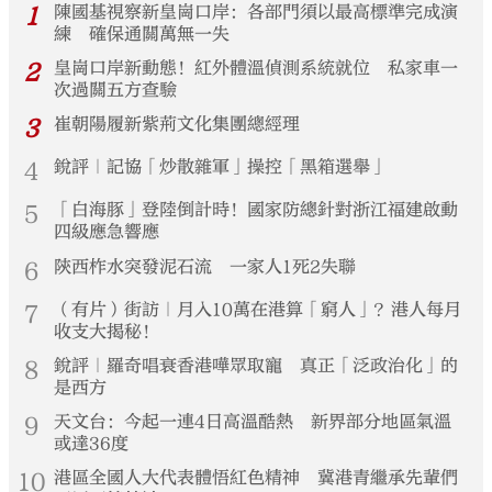
1
陳國基視察新皇崗口岸：各部門須以最高標準完成演
練 確保通關萬無一失
2
皇崗口岸新動態！紅外體溫偵測系統就位 私家車一
次過關五方查驗
3
崔朝陽履新紫荊文化集團總經理
4
銳評｜記協「炒散雜軍」操控「黑箱選舉」
5
「白海豚」登陸倒計時！國家防總針對浙江福建啟動
四級應急響應
6
陝西柞水突發泥石流 一家人1死2失聯
7
（有片）街訪｜月入10萬在港算「窮人」？港人每月
收支大揭秘！
8
銳評｜羅奇唱衰香港嘩眾取寵 真正「泛政治化」的
是西方
9
天文台：今起一連4日高溫酷熱 新界部分地區氣溫
或達36度
10
港區全國人大代表體悟紅色精神 冀港青繼承先輩們