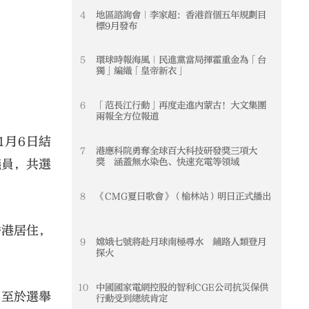
4
地區諮詢會｜李家超：香港首個五年規劃目
4
標9月發布
5
環球時報海風｜民進黨當局揮霍重金為「台
5
獨」編織「皇帝新衣」
6
「范長江行動」再度走進內蒙古！大文集團
6
兩報全方位報道
1月6日結
7
港應科院勇奪全球百大科技研發獎三項大
7
獎 涵蓋無水染色、快速充電等領域
議員，共選
8
《CMG夏日歌會》（榆林站）明日正式播出
8
香港居住，
9
嫦娥七號將赴月球南極尋水 鋪路人類登月
9
探火
10
中國國家電網控股的智利CGE公司抗災保供
10
。至於選舉
行動受到總統肯定