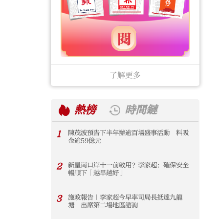
了解更多
熱榜
時間鏈
1
陳茂波預告下半年辦逾百場盛事活動 料吸
1
金逾59億元
2
新皇崗口岸十一前啟用？李家超：確保安全
2
暢順下「越早越好」
3
施政報告｜李家超今早率司局長抵達九龍
3
塘 出席第二場地區諮詢