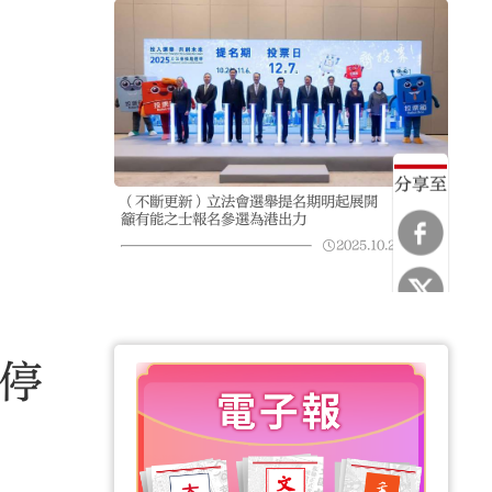
分享至
（不斷更新）立法會選舉提名期明起展開 司局长
籲有能之士報名參選為港出力
2025.10.23
09:52
日停