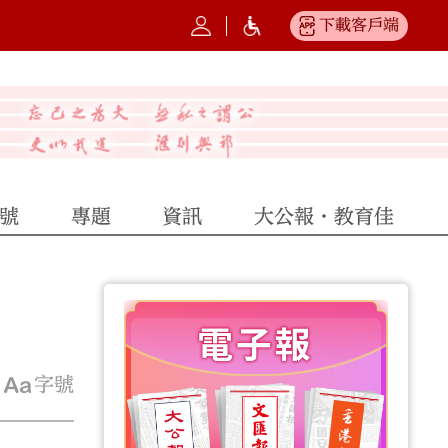
下載客戶端
號
專題
資訊
大公報·教育佳
字號