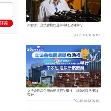
評論
梁君彥：立法會換屆選舉將於12月舉行
2021.03.30
07:22
立法會換屆選舉啟動禮明午舉行 李家超陸啟康將
致辭
2025.10.22
07:53