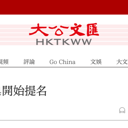
視頻
評論
Go China
文娛
大文
4開始提名