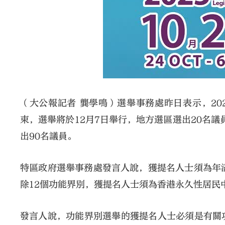
（大公報記者 龔學鳴）選舉事務處昨日表示，202
束，選舉將於12月7日舉行，地方選區選出20名議
出90名議員。
特區政府選舉事務處發言人說，獲提名人士須為年
除12個功能界別，獲提名人士須為香港永久性居民
發言人說，功能界別選舉的獲提名人士必須是有關