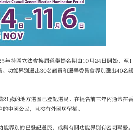
5年特區立法會換屆選舉提名期由10月24日開始，至1
員、功能界別選出30名議員和選舉委員會界別選出40名
滿21歲的地方選區已登記選民，在提名前三年內通常在
中的中國公民，且沒有外國居留權。
功能界別的已登記選民，或與有關功能界別有密切聯繫