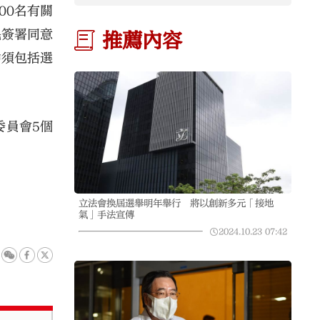
00名有關
民簽署同意
推薦內容
中須包括選
委員會5個
立法會換屆選舉明年舉行 將以創新多元「接地
氣」手法宣傳
2024.10.23
07:42