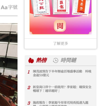
字號
了解更多
熱榜
時間鏈
1
陳茂波預告下半年辦逾百場盛事活動 料吸
1
金逾59億元
2
新皇崗口岸十一前啟用？李家超：確保安全
2
暢順下「越早越好」
3
施政報告｜李家超今早率司局長抵達九龍
3