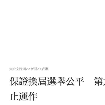
>>
>>
大公文匯網
新聞
香港
保證換屆選舉公平 第
止運作