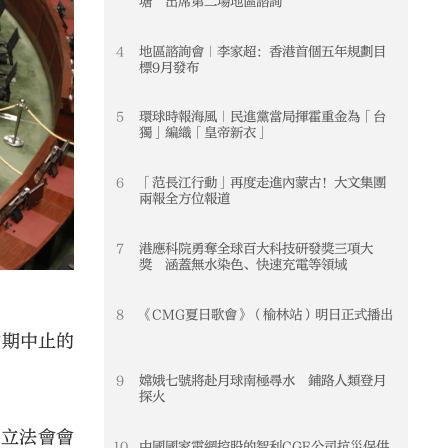
塘 出席第二場地區諮詢
4
地區諮詢會｜李家超：香港首個五年規劃目
4
標9月發布
5
環球時報海風｜民進黨當局揮霍重金為「台
5
獨」編織「皇帝新衣」
6
「范長江行動」再度走進內蒙古！大文集團
6
兩報全方位報道
7
港應科院勇奪全球百大科技研發獎三項大
7
獎 涵蓋無水染色、快速充電等領域
8
《CMG夏日歌會》（榆林站）明日正式播出
8
會期中止的
9
嫦娥七號將赴月球南極尋水 鋪路人類登月
9
探火
止立法會會
10
中國國家電網控股的智利CGE公司抗災保供
10