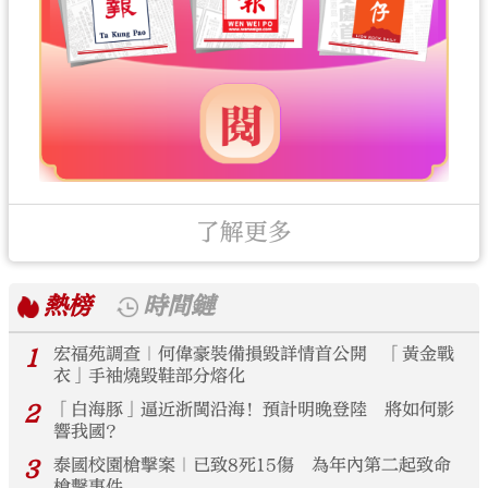
了解更多
熱榜
時間鏈
1
宏福苑調查｜何偉豪裝備損毀詳情首公開 「黃金戰
衣」手袖燒毀鞋部分熔化
2
「白海豚」逼近浙閩沿海！預計明晚登陸 將如何影
響我國？
3
泰國校園槍擊案｜已致8死15傷 為年內第二起致命
槍擊事件