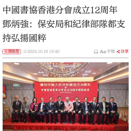
中國書協香港分會成立12周年
鄧炳強：保安局和紀律部隊都支
持弘揚國粹
社團動態
2024.10.16
13:40
字號
分享