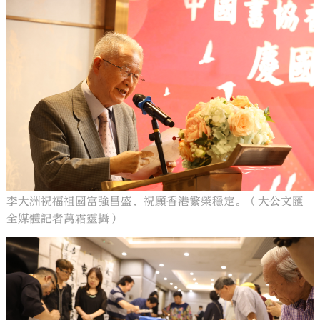
李大洲祝福祖國富強昌盛，祝願香港繁榮穩定。（大公文匯
全媒體記者萬霜靈攝）