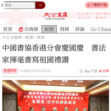
下載客戶端
首頁
白海豚
新聞
視頻
評論
Go Chin
大公文匯網
新聞
香港
>>
>>
中國書協香港分會慶國慶 書法
家揮毫書寫祖國禮讚
香港即時
2025.10.03
23:12
字號
分享