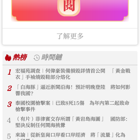
了解更多
熱榜
時間鏈
1
宏福苑調查｜何偉豪裝備損毀詳情首公開 「黃金戰
衣」手袖燒毀鞋部分熔化
2
「白海豚」逼近浙閩沿海！預計明晚登陸 將如何影
響我國？
3
泰國校園槍擊案｜已致8死15傷 為年內第二起致命
槍擊事件
4
（有片）菲律賓交存所謂「黃岩島海圖」 國防部：
堅決反制任何鬧海挑釁
5
來論｜從新皇崗口岸看口岸經濟 將「流量」化為