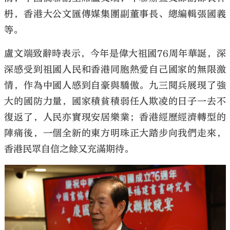
枬，香港大公文匯傳媒集團副董事長、總編輯張國義
等。
盧文端致辭時表示，今年是偉大祖國76周年華誕，深
深感受到祖國人民和香港同胞熱愛自己國家的無限激
情，作為中國人感到自豪與驕傲。九三閱兵展現了強
大的國防力量，國家積貧積弱任人欺凌的日子一去不
復返了，人民亦實現安居樂業；香港經歷經濟轉型的
陣痛後，一個全新的東方明珠正大踏步向我們走來，
香港民眾自信之餘又充滿期待。