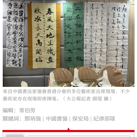
來自中國書法家協會香港分會的多位藝術家出席現場，不少
藝術家亦在現場即席揮毫。（大公報記者 顔琨 攝）
編輯：常伯勞
關鍵詞：
鄧炳強
中國書協
保安局
紀律部隊