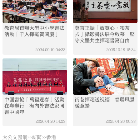
教育局首辦大型中小學書法
莫言王振「放寬心·喫茶
活動「千人揮毫賀國慶」
去」攝影書法展今啟幕 堅
守文墨共生揮毫書寫自由
2024.09.19
04:23
2025.10.18
15:34
中國書協「萬福迎春」活動
街巷揮毫送祝福 春聯風景
在粵舉行 海內外書法家同
暖意揚
書中國年
2026.01.20
14:23
2025.01.26
00:33
大公文匯網
新聞
香港
>>
>>