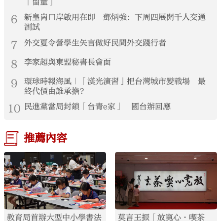
「留量」
6
新皇崗口岸啟用在即 鄧炳強：下周四展開千人交通
測試
7
外交夏令營學生矢言做好民間外交踐行者
8
李家超與東盟秘書長會面
9
環球時報海風｜「漢光演習」把台灣城市變戰場 最
終代價由誰承擔？
10
民進黨當局封鎖「台青e家」 國台辦回應
推薦內容
教育局首辦大型中小學書法
莫言王振「放寬心·喫茶