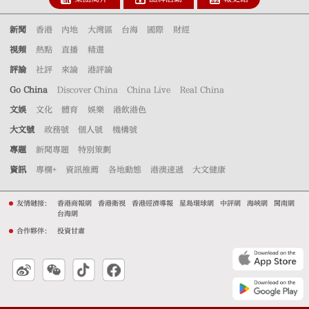
新聞
香港
內地
大灣區
台海
國際
財經
視頻
熱點
直播
精選
評論
社評
來論
港評論
Go China
Discover China
China Live
Real China
文娛
文化
體育
娛樂
港飲港色
大文號
政務號
個人號
機構號
專題
新聞專題
特別策劃
資訊
專欄+
資訊推薦
各地動態
港澳速遞
大文健康
友情鏈接：
香港商報網
香港衛視
香港經濟導報
星島環球網
中評網
海峽網
閩南網
台海網
合作夥伴：
投資甘肅