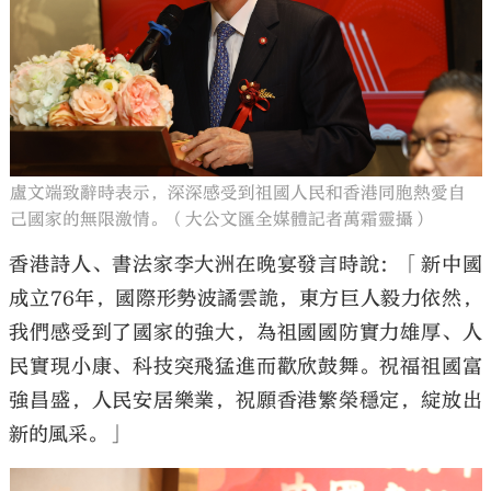
盧文端致辭時表示，深深感受到祖國人民和香港同胞熱愛自
己國家的無限激情。（大公文匯全媒體記者萬霜靈攝）
香港詩人、書法家李大洲在晚宴發言時說：「新中國
成立76年，國際形勢波譎雲詭，東方巨人毅力依然，
我們感受到了國家的強大，為祖國國防實力雄厚、人
民實現小康、科技突飛猛進而歡欣鼓舞。祝福祖國富
強昌盛，人民安居樂業，祝願香港繁榮穩定，綻放出
新的風采。」