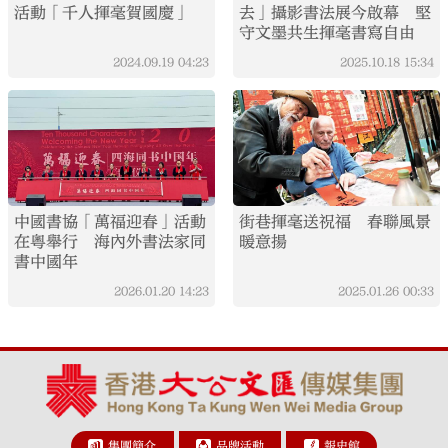
活動「千人揮毫賀國慶」
去」攝影書法展今啟幕 堅
守文墨共生揮毫書寫自由
2024.09.19
04:23
2025.10.18
15:34
中國書協「萬福迎春」活動
街巷揮毫送祝福 春聯風景
在粵舉行 海內外書法家同
暖意揚
書中國年
2026.01.20
14:23
2025.01.26
00:33
集團簡介
品牌活動
報史館