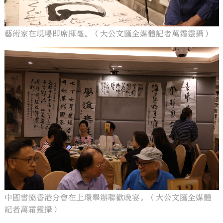
藝術家在現場即席揮毫。（大公文匯全媒體記者萬霜靈攝）
中國書協香港分會在上環舉辦聯歡晚宴。（大公文匯全媒體
記者萬霜靈攝）