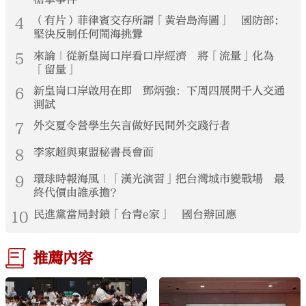
4
（有片）菲律賓交存所謂「黃岩島海圖」 國防部：
堅決反制任何鬧海挑釁
5
來論｜從新皇崗口岸看口岸經濟 將「流量」化為
「留量」
6
新皇崗口岸啟用在即 鄧炳強：下周四展開千人交通
測試
7
外交夏令營學生矢言做好民間外交踐行者
8
李家超與東盟秘書長會面
9
環球時報海風｜「漢光演習」把台灣城市變戰場 最
終代價由誰承擔？
10
民進黨當局封鎖「台青e家」 國台辦回應
推薦內容