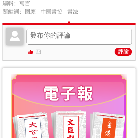
編輯：寓言
關鍵詞：
國慶
中國書協
書法
評論