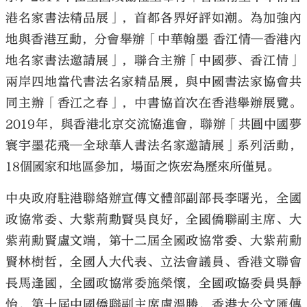
港名家書法精品展」，首都各界好評如潮。為加強內
地與香港互動，分會舉辦「中華翰墨 香江情─香港內
地名家書法邀請展」，聯合主辦「中國夢、香江情」
兩岸四地當代書法名家精品展，與中國書法家協會共
同主辦「香江之春」，中書協首次在香港舉辦展覽。
2019年，與香港北京交流協進會，聯辦「共圓中國夢
寰宇墨花飛─全球華人書法名家邀請展」系列活動，
18個國家和地區參加，場面之恢宏為歷來所僅見。
中央政府駐港聯絡辦宣傳文體部副部長李曙光，全國
政協常委、大紫荊勳賢吳良好，全國僑聯副主席、大
紫荊勳賢盧文端，第十二屆全國政協常委、大紫荊勳
賢林樹哲，全國人大代表、立法會議員、香港文聯會
長馬逢國，全國政協常委施榮懷，全國政協委員吳靜
怡，第十屆中國僑聯副主席盧溫勝，香港大公文匯傳