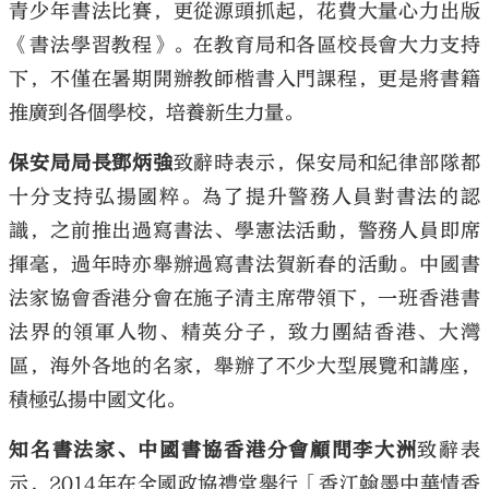
青少年書法比賽，更從源頭抓起，花費大量心力出版
《書法學習教程》。在教育局和各區校長會大力支持
下，不僅在暑期開辦教師楷書入門課程，更是將書籍
推廣到各個學校，培養新生力量。
保安局局長鄧炳強
致辭時表示，保安局和紀律部隊都
十分支持弘揚國粹。為了提升警務人員對書法的認
識，之前推出過寫書法、學憲法活動，警務人員即席
揮毫，過年時亦舉辦過寫書法賀新春的活動。中國書
法家協會香港分會在施子清主席帶領下，一班香港書
法界的領軍人物、精英分子，致力團結香港、大灣
區，海外各地的名家，舉辦了不少大型展覽和講座，
積極弘揚中國文化。
知名書法家、中國書協香港分會顧問李大洲
致辭表
示，2014年在全國政協禮堂舉行「香江翰墨中華情香