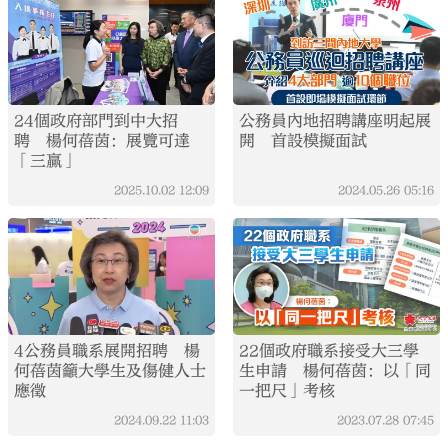
24個政府部門到中大招
公務員內地招聘講座明起展
聘 楊何蓓茵：展覽可達
開 首設模擬面試
「三贏」
2025.10.02
12:09
2024.05.26
05:16
4公務員職系展開招聘 楊
22個政府職系接受大三學
何蓓茵籲大學生及傷健人士
生申請 楊何蓓茵：以「同
應徵
一把尺」考核
2024.09.22
11:03
2023.07.28
07:45