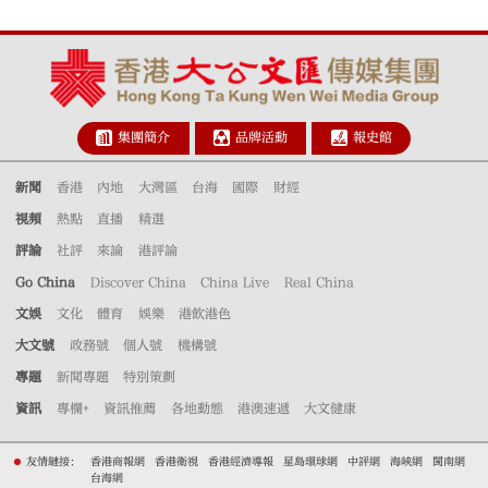
集團簡介
品牌活動
報史館
新聞
香港
內地
大灣區
台海
國際
財經
視頻
熱點
直播
精選
評論
社評
來論
港評論
Go China
Discover China
China Live
Real China
文娛
文化
體育
娛樂
港飲港色
大文號
政務號
個人號
機構號
專題
新聞專題
特別策劃
資訊
專欄+
資訊推薦
各地動態
港澳速遞
大文健康
友情鏈接：
香港商報網
香港衛視
香港經濟導報
星島環球網
中評網
海峽網
閩南網
台海網