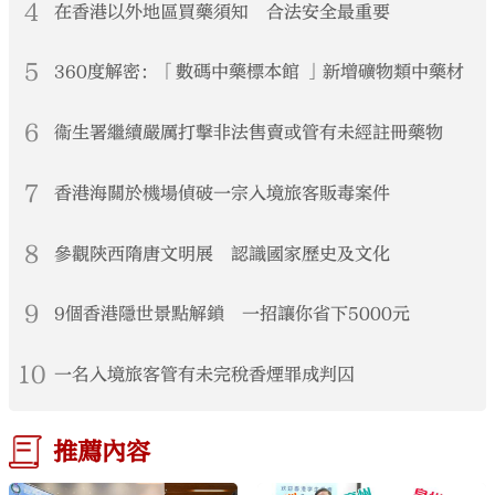
4
在香港以外地區買藥須知 合法安全最重要
5
360度解密：「數碼中藥標本館 」新增礦物類中藥材
6
衞生署繼續嚴厲打擊非法售賣或管有未經註冊藥物
7
香港海關於機場偵破一宗入境旅客販毒案件
8
參觀陝西隋唐文明展 認識國家歷史及文化
9
9個香港隱世景點解鎖 一招讓你省下5000元
10
一名入境旅客管有未完稅香煙罪成判囚
推薦內容