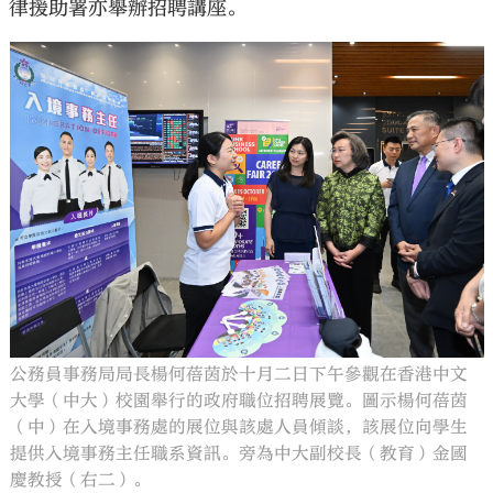
律援助署亦舉辦招聘講座。
公務員事務局局長楊何蓓茵於十月二日下午參觀在香港中文
大學（中大）校園舉行的政府職位招聘展覽。圖示楊何蓓茵
（中）在入境事務處的展位與該處人員傾談，該展位向學生
提供入境事務主任職系資訊。旁為中大副校長（教育）金國
慶教授（右二）。