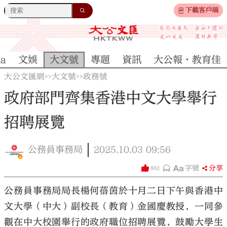
下載客戶端
na
文娛
大文號
專題
資訊
大公報·教育佳
大公文匯網
大文號
政務號
>>
>>
政府部門齊集香港中文大學舉行
招聘展覽
公務員事務局
2025.10.03
09:56
字號
分享
882
公務員事務局局長楊何蓓茵於十月二日下午與香港中
文大學（中大）副校長（教育）金國慶教授，一同參
觀在中大校園舉行的政府職位招聘展覽，鼓勵大學生