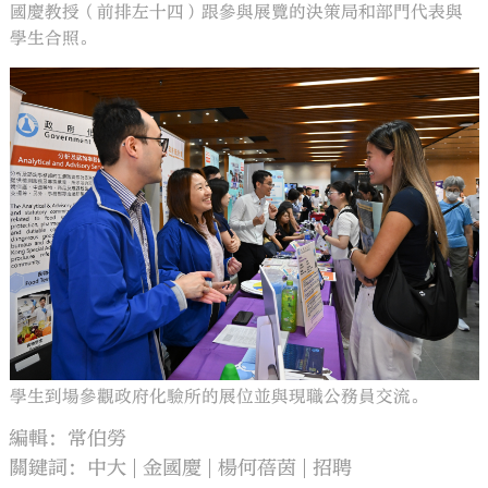
國慶教授（前排左十四）跟參與展覽的決策局和部門代表與
學生合照。
學生到場參觀政府化驗所的展位並與現職公務員交流。
編輯：常伯勞
關鍵詞：
中大
金國慶
楊何蓓茵
招聘