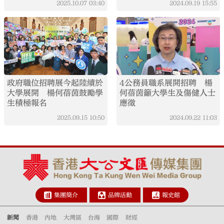
2025.10.07
03:40
2024.09.19
15:55
政府職位招聘展今起陸續於
4公務員職系展開招聘 楊
大學展開 楊何蓓茵鼓勵學
何蓓茵籲大學生及傷健人士
生積極報名
應徵
2025.09.15
10:50
2024.09.22
11:03
集團簡介
品牌活動
報史館
新聞
香港
內地
大灣區
台海
國際
財經