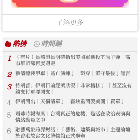
了解更多
熱榜
時間鏈
1
（有片）長崎市長明確指出美國軍機投下原子彈 高
市早苗卻再度迴避
2
賴清德裝甲車「逃亡演練」 戳穿「堅守最後」謊言
3
特朗普：伊朗目前經濟狀況「非常糟糕」 「甚至沒有
錢支付軍隊開支」
4
伊朗開出「天價清單」 霍峽重開要美國「買單」
5
環球時報海風｜台灣真正的危機，是活在政治表演與
情緒動員之中
6
融藝萬象跨界對話｜「藝術、建築與城市」主題論壇
於香港故宮文化博物館正式舉辦