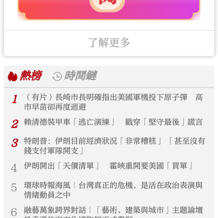
了解更多
熱榜
時間鏈
1
（有片）長崎市長明確指出美國軍機投下原子彈 高
市早苗卻再度迴避
2
賴清德裝甲車「逃亡演練」 戳穿「堅守最後」謊言
3
特朗普：伊朗目前經濟狀況「非常糟糕」 「甚至沒有
錢支付軍隊開支」
4
伊朗開出「天價清單」 霍峽重開要美國「買單」
5
環球時報海風｜台灣真正的危機，是活在政治表演與
情緒動員之中
6
融藝萬象跨界對話｜「藝術、建築與城市」主題論壇