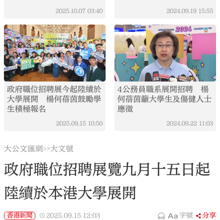
2025.10.07
03:40
2024.09.19
15:55
政府職位招聘展今起陸續於
4公務員職系展開招聘 楊
大學展開 楊何蓓茵鼓勵學
何蓓茵籲大學生及傷健人士
生積極報名
應徵
2025.09.15
10:50
2024.09.22
11:03
大公文匯網
大文號
>>
政府職位招聘展覽九月十五日起
陸續於本港大學展開
香港新聞
2025.09.15
12:03
字號
分享