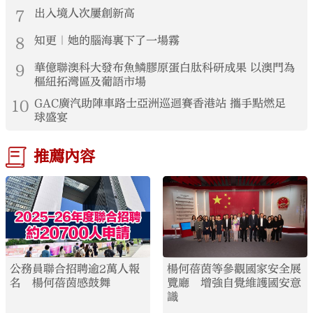
7
出入境人次屢創新高
8
知更｜她的腦海裏下了一場霧
9
華億聯澳科大發布魚鱗膠原蛋白肽科研成果 以澳門為
樞紐拓灣區及葡語市場
10
GAC廣汽助陣車路士亞洲巡迴賽香港站 攜手點燃足
球盛宴
推薦內容
公務員聯合招聘逾2萬人報
楊何蓓茵等參觀國家安全展
名 楊何蓓茵感鼓舞
覽廳 增強自覺維護國安意
識