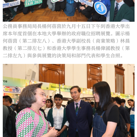
公務員事務局局長楊何蓓茵於九月十五日下午到香港大學出
席本年度首個在本地大學舉辦的政府職位招聘展覽。圖示楊
何蓓茵（第二排左八）、香港大學副校長（商業策略）林晨
教授（第二排左七）和香港大學學生事務長楊偉國教授（第
二排左九）與參與展覽的決策局和部門代表和學生合照。