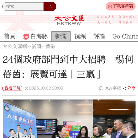
下載客戶端
首頁
白海豚
新聞
視頻
評論
Go Chin
大公文匯網
新聞
香港
>>
>>
24個政府部門到中大招聘 楊何
蓓茵：展覽可達「三贏」
香港即時
2025.10.02
20:09
字號
分享