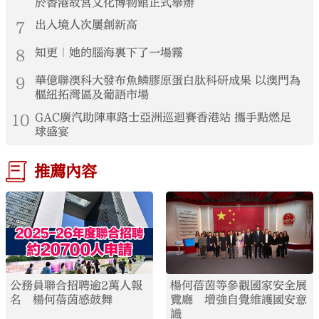
於香港故宮文化博物館正式舉辦
7
出入境人次屢創新高
8
知更｜她的腦海裏下了一場霧
9
華億聯澳科大發布魚鱗膠原蛋白肽科研成果 以澳門為
樞紐拓灣區及葡語市場
10
GAC廣汽助陣車路士亞洲巡迴賽香港站 攜手點燃足
球盛宴
推薦內容
公務員聯合招聘逾2萬人報
楊何蓓茵等參觀國家安全展
名 楊何蓓茵感鼓舞
覽廳 增強自覺維護國安意
識