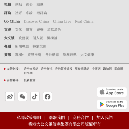
視頻
熱點
直播
精選
評論
社評
來論
港評論
Go China
Discover China
China Live
Real China
文娛
文化
體育
娛樂
港飲港色
大文號
政務號
個人號
機構號
專題
新聞專題
特別策劃
資訊
專欄+
資訊推薦
各地動態
港澳速遞
大文健康
友情鏈接：
香港商報網
香港衛視
香港經濟導報
星島環球網
中評網
海峽網
閩南網
台海網
合作夥伴：
投資甘肅
私隱政策聲明
聯繫我們
商務合作
加入我們
香港大公文匯傳媒集團有限公司版權所有