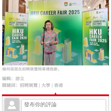
楊何蓓茵在招聘展覽開幕禮致辭。
編輯：游尘
關鍵詞：
招聘展覽
大學
香港