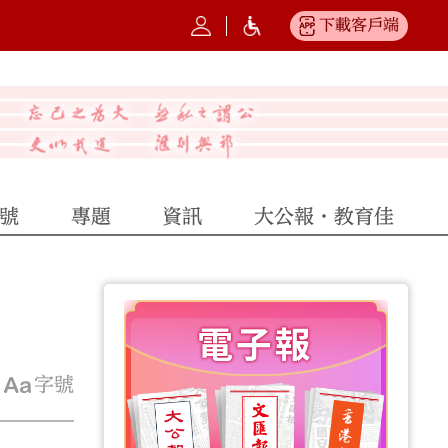
下載客戶端
號
專題
資訊
大公報·教育佳
字號