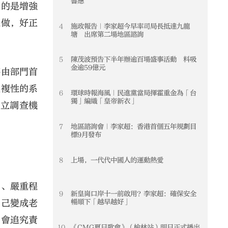
響應
目的是增強
樣做，好正
4
施政報告｜李家超今早率司局長抵達九龍
4
塘 出席第二場地區諮詢
5
陳茂波預告下半年辦逾百場盛事活動 料吸
5
金逾59億元
將由部門首
重複性的系
6
環球時報海風｜民進黨當局揮霍重金為「台
6
獨」編織「皇帝新衣」
獨立調查機
7
地區諮詢會｜李家超：香港首個五年規劃目
7
標9月發布
8
上場，一代代中國人的運動熱愛
8
屬、嚴重程
9
新皇崗口岸十一前啟用？李家超：確保安全
9
暢順下「越早越好」
自己變成老
，會追究責
10
《CMG夏日歌會》（榆林站）明日正式播出
10