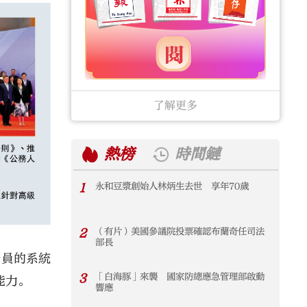
了解更多
熱榜
時間鏈
1
永和豆漿創始人林炳生去世 享年70歲
1
2
（有片）美國參議院投票確認布蘭奇任司法
2
部長
務員的系統
3
「白海豚」來襲 國家防總應急管理部啟動
3
能力。
響應