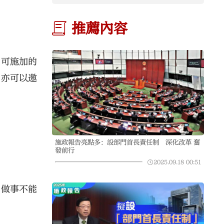
推薦內容
，可施加的
，亦可以邀
施政報告亮點多：設部門首長責任制 深化改革 奮
發前行
2025.09.18
00:51
，做事不能