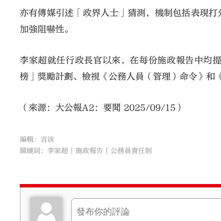
亦有傳媒引述「政界人士」猜測，機制包括表現打
加強阻嚇性。
李家超就任行政長官以來，在每份施政報告中均
榜」獎勵計劃、檢視《公務人員（管理）命令》和
（來源：大公報A2：要聞 2025/09/15）
編輯：言淡
關鍵詞：
李家超
施政報告
公務員責任制