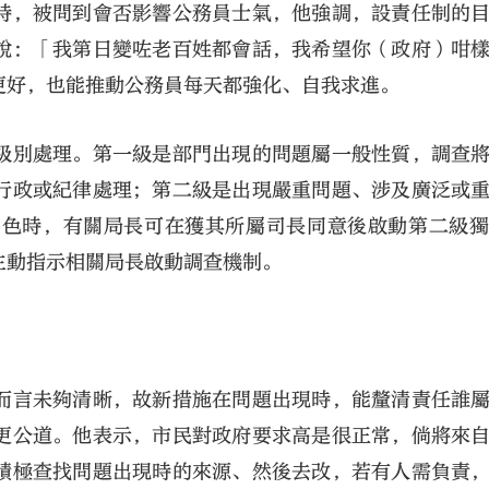
時，被問到會否影響公務員士氣，他強調，設責任制的
說：「我第日變咗老百姓都會話，我希望你（政府）咁
更好，也能推動公務員每天都強化、自我求進。
級別處理。第一級是部門出現的問題屬一般性質，調查
行政或紀律處理；第二級是出現嚴重問題、涉及廣泛或
角色時，有關局長可在獲其所屬司長同意後啟動第二級
主動指示相關局長啟動調查機制。
而言未夠清晰，故新措施在問題出現時，能釐清責任誰
更公道。他表示，市民對政府要求高是很正常，倘將來
積極查找問題出現時的來源、然後去改，若有人需負責