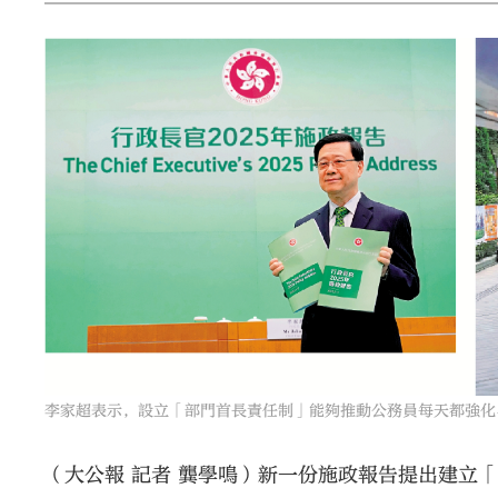
李家超表示，設立「部門首長責任制」能夠推動公務員每天都強化
（大公報 記者 龔學鳴）新一份施政報告提出建立