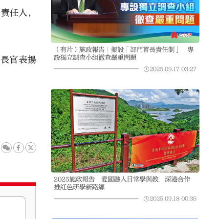
的責任人，
（有片）施政報告｜擬設「部門首長責任制」 專
設獨立調查小組徹查嚴重問題
政長官表揚
2025.09.17
03:27
2025施政報告｜愛國融入日常學與教 深港合作
推紅色研學新路線
2025.09.18
00:36