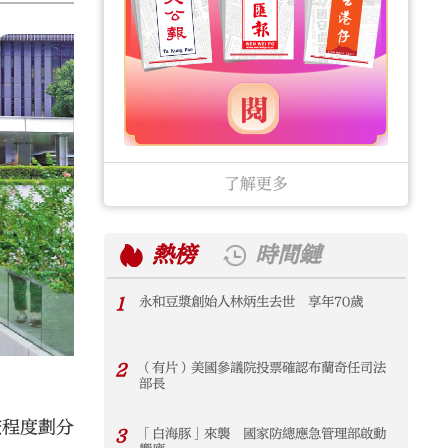
了解更多
熱榜
時間鏈
1
永和豆漿創始人林炳生去世 享年70歲
1
2
（有片）美國參議院投票確認布蘭奇任司法
2
部長
按程度劃分
3
「白海豚」來襲 國家防總應急管理部啟動
3