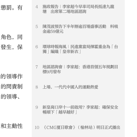
4
施政報告｜李家超今早率司局長抵達九龍
4
的懲罰。有
塘 出席第二場地區諮詢
5
陳茂波預告下半年辦逾百場盛事活動 料吸
5
金逾59億元
及角色，同
次發生，保
6
環球時報海風｜民進黨當局揮霍重金為「台
6
獨」編織「皇帝新衣」
7
地區諮詢會｜李家超：香港首個五年規劃目
7
標9月發布
員的領導作
員的問責制
8
上場，一代代中國人的運動熱愛
8
們的領導、
9
新皇崗口岸十一前啟用？李家超：確保安全
9
暢順下「越早越好」
性和主動性
10
《CMG夏日歌會》（榆林站）明日正式播出
10