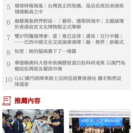
5
環球時報海風｜台灣真正的危機，是活在政治表演與
情緒動員之中
6
融藝萬象跨界對話｜「藝術、建築與城市」主題論壇
於香港故宮文化博物館正式舉辦
7
雙IP閃耀漫博會：當「桑巴足球」遇見「五行中醫」
——巴西中國文化交流協會演繹「融·無界」新範式
8
知更｜她的腦海裏下了一場霧
9
華億聯澳科大發布魚鱗膠原蛋白肽科研成果 以澳門為
樞紐拓灣區及葡語市場
10
GAC廣汽助陣車路士亞洲巡迴賽香港站 攜手點燃足
球盛宴
推薦內容