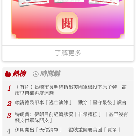
了解更多
熱榜
時間鏈
1
（有片）長崎市長明確指出美國軍機投下原子彈 高
市早苗卻再度迴避
2
賴清德裝甲車「逃亡演練」 戳穿「堅守最後」謊言
3
特朗普：伊朗目前經濟狀況「非常糟糕」 「甚至沒有
錢支付軍隊開支」
4
伊朗開出「天價清單」 霍峽重開要美國「買單」