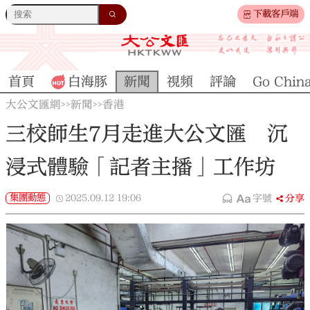
下載客戶端
首頁
白海豚
新聞
視頻
評論
Go Chin
大公文匯網
新聞
香港
>>
>>
三校師生7月走進大公文匯 沉
浸式體驗「記者主播」工作坊
集團動態
2025.09.12
19:06
字號
分享