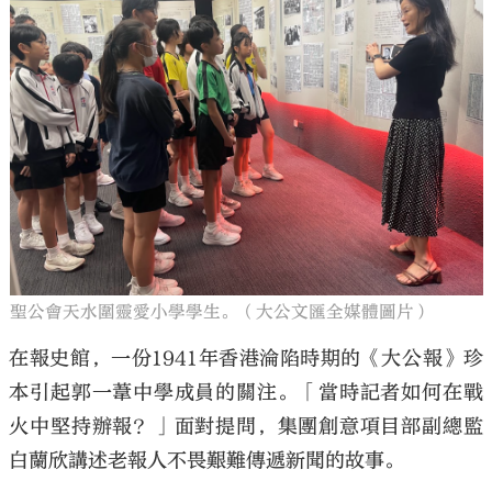
聖公會天水圍靈愛小學學生。（大公文匯全媒體圖片）
在報史館，一份1941年香港淪陷時期的《大公報》珍
本引起郭一葦中學成員的關注。「當時記者如何在戰
火中堅持辦報？」面對提問，集團創意項目部副總監
白蘭欣講述老報人不畏艱難傳遞新聞的故事。