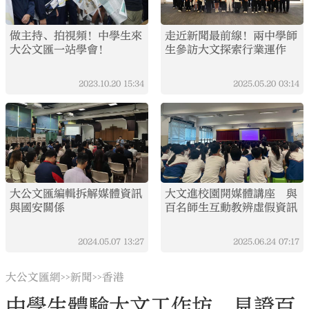
做主持、拍視頻！中學生來
走近新聞最前線！兩中學師
大公文匯一站學會！
生參訪大文探索行業運作
2023.10.20
15:34
2025.05.20
03:14
大公文匯編輯拆解媒體資訊
大文進校園開媒體講座 與
與國安關係
百名師生互動教辨虛假資訊
2024.05.07
13:27
2025.06.24
07:17
大公文匯網
新聞
香港
>>
>>
中學生體驗大文工作坊 見證百