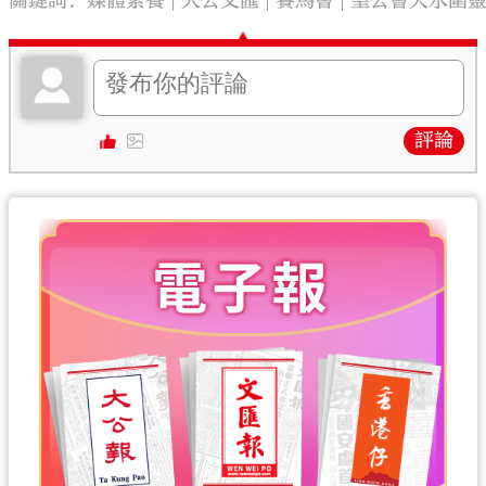
關鍵詞：
媒體素養
大公文匯
賽馬會
聖公會天水圍
評論