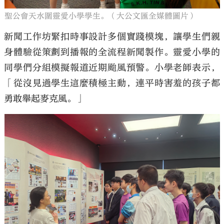
聖公會天水圍靈愛小學學生。（大公文匯全媒體圖片）
新聞工作坊緊扣時事設計多個實踐模塊，讓學生們親
身體驗從策劃到播報的全流程新聞製作。靈愛小學的
同學們分組模擬報道近期颱風預警。小學老師表示，
「從沒見過學生這麼積極主動，連平時害羞的孩子都
勇敢舉起麥克風。」