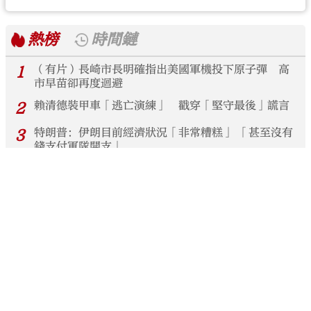
熱榜
時間鏈
1
（有片）長崎市長明確指出美國軍機投下原子彈 高
市早苗卻再度迴避
2
賴清德裝甲車「逃亡演練」 戳穿「堅守最後」謊言
3
特朗普：伊朗目前經濟狀況「非常糟糕」 「甚至沒有
錢支付軍隊開支」
4
伊朗開出「天價清單」 霍峽重開要美國「買單」
5
環球時報海風｜台灣真正的危機，是活在政治表演與
情緒動員之中
6
融藝萬象跨界對話｜「藝術、建築與城市」主題論壇
於香港故宮文化博物館正式舉辦
7
雙IP閃耀漫博會：當「桑巴足球」遇見「五行中醫」
——巴西中國文化交流協會演繹「融·無界」新範式
8
知更｜她的腦海裏下了一場霧