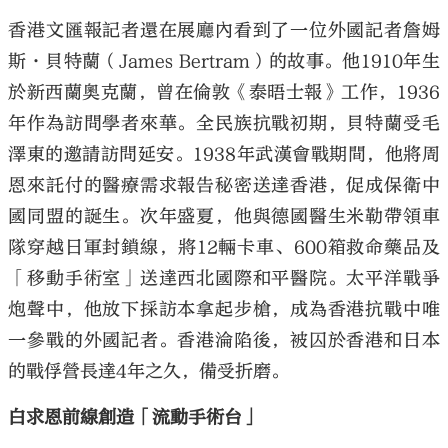
香港文匯報記者還在展廳內看到了一位外國記者詹姆
斯·貝特蘭（James Bertram）的故事。他1910年生
於新西蘭奧克蘭，曾在倫敦《泰晤士報》工作，1936
年作為訪問學者來華。全民族抗戰初期，貝特蘭受毛
澤東的邀請訪問延安。1938年武漢會戰期間，他將周
恩來託付的醫療需求報告秘密送達香港，促成保衛中
國同盟的誕生。次年盛夏，他與德國醫生米勒帶領車
隊穿越日軍封鎖線，將12輛卡車、600箱救命藥品及
「移動手術室」送達西北國際和平醫院。太平洋戰爭
炮聲中，他放下採訪本拿起步槍，成為香港抗戰中唯
一參戰的外國記者。香港淪陷後，被囚於香港和日本
的戰俘營長達4年之久，備受折磨。
白求恩前線創造「流動手術台」