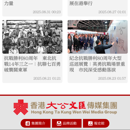
力量
展在港舉行
2025.08.31
00:23
2025.08.27
01:01
抗戰勝利80周年 東北抗
紀念抗戰勝利80周年大型
戰14年三之一｜抗聯七百勇
巡迴展覽｜英勇抗戰場景重
破襲關東軍
現 市民深受感動落淚
2025.08.21
01:21
2025.08.23
01:57
集團簡介
品牌活動
報史館