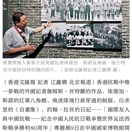
大公文匯
展覽策展人黃黎介紹美國記者埃德加·斯諾及海倫·福士特
在中國採訪時拍攝的照片。（香港文匯報記者江鑫嫻 攝）
（香港文匯報 記者 江鑫嫻 北京報道）香港抗戰中唯
一參戰的外國記者詹姆斯·貝特蘭的作品、埃德加·
斯諾的紅軍八角帽、飛虎隊飛行員穿過的制服、白求
恩的《自畫像》、約翰·拉貝的日記……「國際友人
與中國抗戰——紀念中國人民抗日戰爭暨世界反法西
斯戰爭勝利80周年」專題展9日在中國國家博物館開