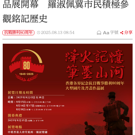
品展開幕 羅淑佩冀市民積極參
觀銘記歷史
抗戰勝利80周年
2025.08.13
08:54
字號
分享