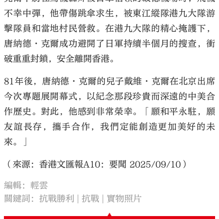
不幸中彈，他帶傷跳傘求生，被東江縱隊港九大隊游
擊隊員和當地村民營救。在港九大隊的精心掩護下，
唐納德·克爾成功避開了日軍持續半個月的搜查，衝
破重重封鎖，安全離開香港。
81年後，唐納德·克爾的兒子戴維·克爾在北京出席
今次專題展開幕式，以紀念那段珍貴而深遠的中美合
作歷史。對此，他感到非常榮幸。「願和平永駐，願
友誼長存，攜手合作，我們定能創造更加美好的未
來。」
（來源：香港文匯報A10：要聞 2025/09/10）
編輯：輕雲
關鍵詞：
抗戰勝利
抗戰
實物照片