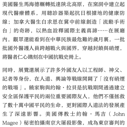
美國醫生馬海德輾轉抵達陝北高原，在窯洞中建立起
現代醫療體系，用聽診器築起抗日根據地的健康防
線；加拿大醫生白求恩在冀中前線創造「流動手術
台」的奇跡，以熱血詮釋國際主義真諦……在展廳
內，觀眾還能看到在中華民族最危難的歲月裏，一批
批國外醫護人員跨越戰火與國界，穿越封鎖與硝煙，
將醫者仁心鐫刻在中國抗戰史冊上。
同時，展覽還展示了許多外國友人以工程師、神父、
記者等身份，在人道、輿論等戰線開闢了「沒有硝煙
的戰場」。饒家駒與約翰·拉貝是抗戰期間通過建立
安全區保護平民的兩位重要國際友人，他們不僅拯救
了數十萬中國平民的生命，更對國際人道法的發展產
生了深遠影響。美國傳教士約翰·馬吉（John
Magee）秘密拍攝南京大屠殺影像，成為東京審判的