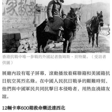
香港抗戰中唯一參戰的外國記者詹姆斯·貝特蘭。（受訪者
供圖）
展廳內設有電子屏幕，滾動播放着蘇聯籍和美國籍抗
日航空英烈名錄。在中國人民抗日戰爭的艱難時刻，
他們與中國軍民共同抗擊日本侵略者，用熱血澆鑄友
誼。
12輛卡車600箱救命藥送達西北