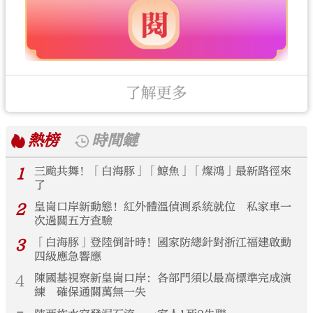
了解更多
熱榜
時間鏈
1
三颱共舞！「白海豚」「鯨魚」「燦鴻」最新路徑來
了
2
皇崗口岸新動態！紅外體溫偵測系統就位 私家車一
次過關五方查驗
3
「白海豚」登陸倒計時！國家防總針對浙江福建啟動
四級應急響應
4
陳國基視察新皇崗口岸：各部門須以最高標準完成演
練 確保通關萬無一失