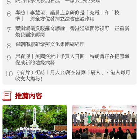
5
陝西柞水突發泥石流 一家人1死2失聯
6
專訪｜李慧琼：議員上京研修是「充電」和「校
準」 將全方位發揮立法會建設作用
7
葉劉淑儀反駁羅奇謬論：香港延續國際視野 正重新
煥發國家認同
8
崔朝陽履新紫荊文化集團總經理
9
席春迎丨美國突然出手買入日圓：特朗普正在把匯率
變成新的地緣武器
10
（有片）街訪｜月入10萬在港算「窮人」？港人每月
收支大揭秘！
推薦內容