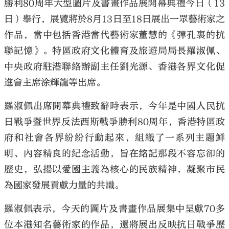
勝利80周年大型圖片及書畫作品展開幕典禮今日（13
日）舉行，展覽將於8月13日至18日展出一眾藝術家之
作品，當中包括香港當代藝術家董慧的《彈孔裏的抗
聯記憶》。特區政府文化體育及旅遊局局長羅淑佩、
中央政府駐港聯絡辦副主任劉光源、香港各界文化促
進會主席涂輝龍等出席。
羅淑佩出席開幕典禮致辭時表示，今年是中國人民抗
日戰爭暨世界反法西斯戰爭勝利80周年，香港特區政
府和社會各界紛紛行動起來，組織了一系列主題鮮
明、內容精良的紀念活動，旨在銘記那段不容忘卻的
歷史，弘揚以愛國主義為核心的民族精神，凝聚市民
為國家發展貢獻力量的共識。
羅淑佩表示，今天的圖片及書畫作品展集中呈獻70多
位本港知名藝術家的作品，還將展出反映抗日戰爭歷