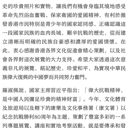
史的珍貴照片和實物，讓我們有機會身臨其境地感受
革命先烈浴血奮戰、保家衛國的愛國精神，有利於激
發香港市民特別是青少年的國家認同感，正確認識這
一段國家民族的血肉長城，艱辛抗戰的歷史，從而建
立清晰而明確的民族自豪感和濃厚的愛國情懷。在
此，衷心感謝香港各界文化促進會精心策劃，以及社
會各界對這次展覽的大力支持。希望大家透過這次意
義非凡的展覽，銘記歷史，珍愛和平，為實現中華民
族偉大復興的中國夢而共同努力奮鬥。
羅淑佩說，國家主席習近平指出：「偉大抗戰精神，
是中國人民彌足珍貴的精神財富」。今年，文化體育
及旅遊局以及轄下的康樂及文化事務署（康文署）以
紀念抗戰勝利80周年為主題，策劃了豐富多彩的一系
列專題展覽、講座和實地考察活動，就是要傳承和發