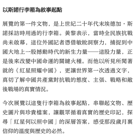
以斯諾行李箱為敘事起點
展覽的第一件文物，是上世紀二十年代末埃德加·斯
諾採訪時用過的行李箱。黃黎表示，當時全民族抗戰
尚未啟幕，這位外國記者憑借敏銳洞察力，捕捉到中
國大地上一股撼動時代的新生力量——這股力量，正
是後來改變中國命運的關鍵火種。而他以所見所聞著
就的《紅星照耀中國》，更讓世界第一次透過文字，
真切了解中國共產黨對抗戰的態度、主張、戰略和敵
後戰場的真實情況。
今次展覽以這隻行李箱為敘事起點，串聯起文物、歷
史圖片與珍貴檔案，讓觀眾循着真實的歷史印記，探
尋「紅星何以照中國」的深層答案，感受那段歲月裏
信仰的溫度與歷史的必然。