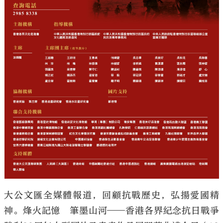
大公文匯全媒體報道，回顧抗戰歷史，弘揚愛國精
神。烽火記憶 筆墨山河——香港各界紀念抗日戰爭