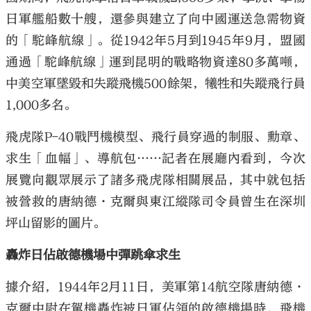
日軍艦船數十艘，還參與建立了向中國運送急需物資
的「駝峰航線」。從1942年5月到1945年9月，盟國
通過「駝峰航線」運到昆明的戰略物資達80多萬噸，
中美空軍墜毀和失蹤飛機500餘架，犧牲和失蹤飛行員
1,000多名。
飛虎隊P-40戰鬥機模型、飛行員穿過的制服、勳章、
求生「血幅」、導航包……記者在展廳內看到，今次
展覽向觀眾展示了諸多飛虎隊相關展品，其中就包括
被營救的唐納德·克爾與東江縱隊司令員曾生在深圳
坪山留影的圖片。
轟炸日佔啟德機場中彈跳傘求生
據介紹，1944年2月11日，美軍第14航空隊唐納德·
克爾中尉在駕機轟炸被日軍佔領的啟德機場時，飛機