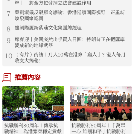
準」 將全方位發揮立法會建設作用
7
葉劉淑儀反駁羅奇謬論：香港延續國際視野 正重新
煥發國家認同
8
崔朝陽履新紫荊文化集團總經理
9
席春迎丨美國突然出手買入日圓：特朗普正在把匯率
變成新的地緣武器
10
（有片）街訪｜月入10萬在港算「窮人」？港人每月
收支大揭秘！
推薦內容
抗戰勝利80周年｜傳承抗
抗戰勝利80周年｜「萬眾
戰精神 為港繁榮穩定貢獻
一心 維護和平」抗戰勝利