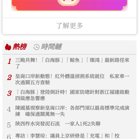
了解更多
熱榜
時間鏈
1
三颱共舞！「白海豚」「鯨魚」「燦鴻」最新路徑來
了
2
皇崗口岸新動態！紅外體溫偵測系統就位 私家車一
次過關五方查驗
3
「白海豚」登陸倒計時！國家防總針對浙江福建啟動
四級應急響應
4
陳國基視察新皇崗口岸：各部門須以最高標準完成演
練 確保通關萬無一失
5
陝西柞水突發泥石流 一家人1死2失聯
6
專訪｜李慧琼：議員上京研修是「充電」和「校