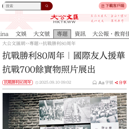
下載客戶端
ina
文娛
大文號
專題
資訊
大公報·教育
大公文匯網
專題
抗戰勝利80周年
>>
>>
抗戰勝利80周年｜國際友人援華
抗戰700餘實物照片展出
抗戰勝利80周年
2025.09.10
09:02
字號
分享