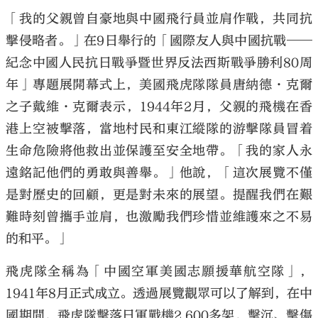
「我的父親曾自豪地與中國飛行員並肩作戰，共同抗
擊侵略者。」在9日舉行的「國際友人與中國抗戰——
紀念中國人民抗日戰爭暨世界反法西斯戰爭勝利80周
年」專題展開幕式上，美國飛虎隊隊員唐納德·克爾
之子戴維·克爾表示，1944年2月，父親的飛機在香
港上空被擊落，當地村民和東江縱隊的游擊隊員冒着
生命危險將他救出並保護至安全地帶。「我的家人永
遠銘記他們的勇敢與善舉。」他說，「這次展覽不僅
是對歷史的回顧，更是對未來的展望。提醒我們在艱
難時刻曾攜手並肩，也激勵我們珍惜並維護來之不易
的和平。」
飛虎隊全稱為「中國空軍美國志願援華航空隊」，
1941年8月正式成立。透過展覽觀眾可以了解到，在中
國期間，飛虎隊擊落日軍戰機2,600多架，擊沉、擊傷