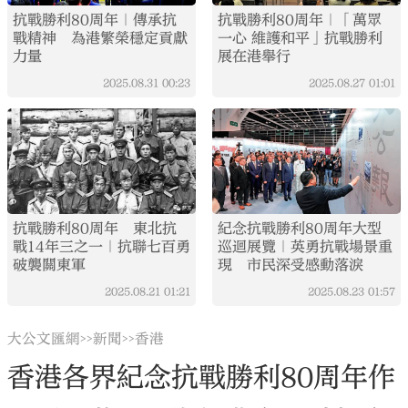
抗戰勝利80周年｜傳承抗
抗戰勝利80周年｜「萬眾
戰精神 為港繁榮穩定貢獻
一心 維護和平」抗戰勝利
力量
展在港舉行
2025.08.31
00:23
2025.08.27
01:01
抗戰勝利80周年 東北抗
紀念抗戰勝利80周年大型
戰14年三之一｜抗聯七百勇
巡迴展覽｜英勇抗戰場景重
破襲關東軍
現 市民深受感動落淚
2025.08.21
01:21
2025.08.23
01:57
大公文匯網
新聞
香港
>>
>>
香港各界紀念抗戰勝利80周年作