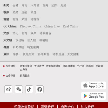
新聞
香港
內地
大灣區
台海
國際
財經
視頻
熱點
直播
精選
評論
社評
來論
港評論
Go China
Discover China
China Live
Real China
文娛
文化
體育
娛樂
港飲港色
大文號
政務號
個人號
機構號
專題
新聞專題
特別策劃
資訊
專欄+
資訊推薦
各地動態
港澳速遞
大文健康
友情鏈接：
香港商報網
香港衛視
香港經濟導報
星島環球網
中評網
海峽網
閩南網
台海網
合作夥伴：
投資甘肅
私隱政策聲明
聯繫我們
商務合作
加入我們