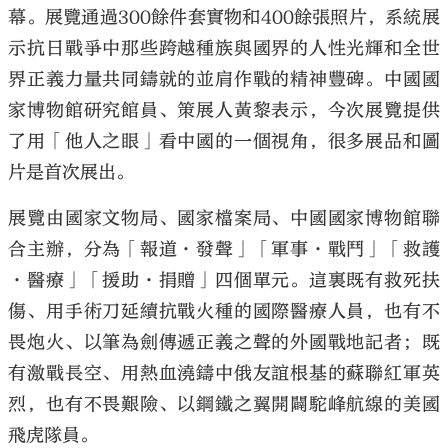
幕。展覽通過300餘件套實物和400餘張照片，系統展
示抗日戰爭中那些跨越種族與國界的人性光輝和全世
界正義力量共同鑄就的並肩作戰的精神豐碑。中國國
家博物館研究館員、策展人黃黎表示，今次展覽提供
了用「他人之眼」看中國的一個視角，很多展品和圖
片是首次展出。
展覽由國家文物局、國家檔案局、中國國家博物館聯
合主辦，分為「報道·發聲」「軍事·戰鬥」「救護
·醫療」「援助·捐贈」四個單元。這裏既有救死扶
傷、用手術刀延續抗戰火種的國際醫療人員，也有不
畏炮火、以筆為劍傳遞正義之聲的外國戰地記者；既
有激戰長空、用熱血澆鑄中俄友誼根基的蘇聯紅軍英
烈，也有不畏艱險、以鋼鐵之翼開闢駝峰航線的美國
飛虎隊員。