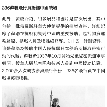
236蘇聯飛行員捐軀中國戰場
此外，黃黎介紹，很多展品和圖片是首次展出，其中
包括一批俄羅斯駐華大使館提供的檔案資料，詳細記
錄了蘇聯在抗戰初期對中國的重要援助，包括物資運
輸路線、參戰人員及犧牲細節等。如「Z」計劃資料，
這是蘇聯為援助中國人民抗擊日本侵略所採取秘密行
動的代號。蘇聯於1937年10月開始先後秘密派遣軍事
顧問、援華志願航空隊和技術人員到中國援助抗戰，
2,000多人次輪流參與飛行任務，236名飛行員在中國
戰場英勇犧牲。