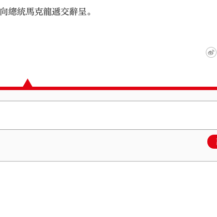
式向總統馬克龍遞交辭呈。