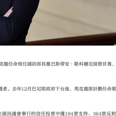
馬克龍任命現任國防部長塞巴斯蒂安·勒科爾尼接替貝魯
隨者。去年12月巴尼耶政府下台後，馬克龍原計劃任命
國民議會舉行的信任投票中獲194票支持、364票反