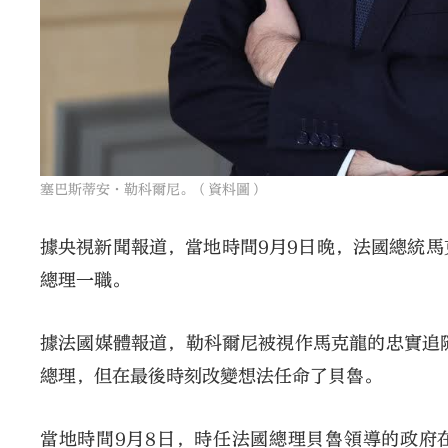
塞巴斯蒂安·勒科爾尼。（資料圖）
據央視新聞報道，當地時間9月9日晚，法國總統
總理一職。
據法國媒體報道，勒科爾尼被視作馬克龍的忠實追
總理，但在最後時刻改變想法任命了貝魯。
當地時間9月8日，時任法國總理貝魯領導的政府在