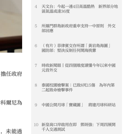
4
天文台：今起一連4日高溫酷熱 新界部分地
4
區氣溫或達36度
5
所羅門群島新政府重申支持一中原則 外交
5
部回應
6
（有片）菲律賓交存所謂「黃岩島海圖」
6
國防部：堅決反制任何鬧海挑釁
7
時政新聞眼丨從四個維度讀懂今年以來中國
7
元首外交
，擔任政府
8
泰國校園槍擊案｜已致8死15傷 為年內第
8
二起致命槍擊事件
勒科爾尼為
9
中國公開月球「寶藏圖」 將建月球科研站
9
10
新皇崗口岸啟用在即 鄧炳強：下周四展開
10
千人交通測試
對，未能過