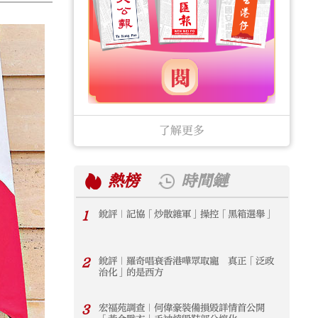
了解更多
熱榜
時間鏈
1
銳評｜記協「炒散雜軍」操控「黑箱選舉」
1
2
銳評｜羅奇唱衰香港嘩眾取寵 真正「泛政
2
治化」的是西方
3
宏福苑調查｜何偉豪裝備損毀詳情首公開
3