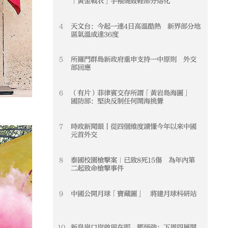
「黃金戰衣」手袖燒毀鞋部分熔化
4
天文台：今起一連4日高溫酷熱 新界部分地
4
區氣溫或達36度
5
所羅門群島新政府重申支持一中原則 外交
5
部回應
6
（有片）菲律賓交存所謂「黃岩島海圖」
6
國防部：堅決反制任何鬧海挑釁
7
時政新聞眼丨從四個維度讀懂今年以來中國
7
元首外交
8
泰國校園槍擊案｜已致8死15傷 為年內第
8
二起致命槍擊事件
9
中國公開月球「寶藏圖」 將建月球科研站
9
10
新皇崗口岸啟用在即 鄧炳強：下周四展開
10