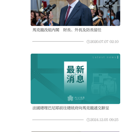
馬克龍改組內閣 財長、外長及防長留任
2020.07.07
02:10
法國總理巴尼耶前往總統府向馬克龍遞交辭呈
2024.12.05
09:25