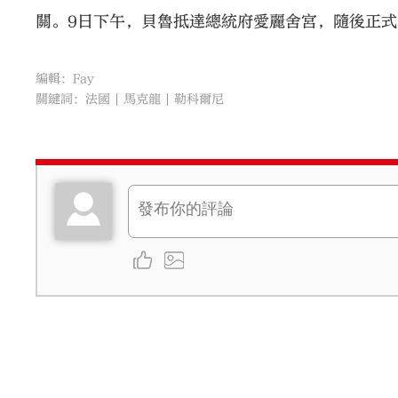
關。9日下午，貝魯抵達總統府愛麗舍宮，隨後正
編輯：Fay
關鍵詞：
法國
馬克龍
勒科爾尼