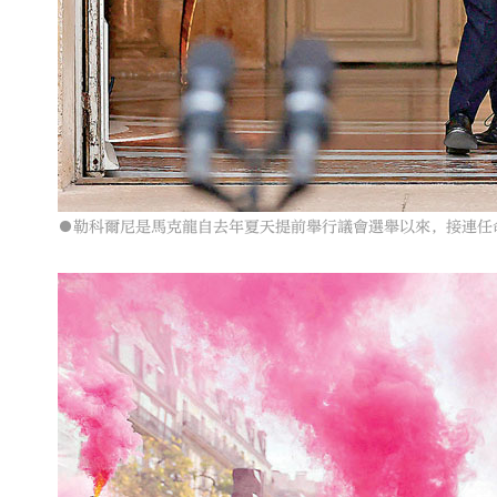
●勒科爾尼是馬克龍自去年夏天提前舉行議會選舉以來，接連任