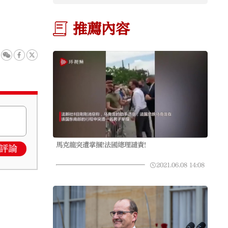
推薦內容
馬克龍突遭掌摑!法國總理譴責!
評論
2021.06.08
14:08