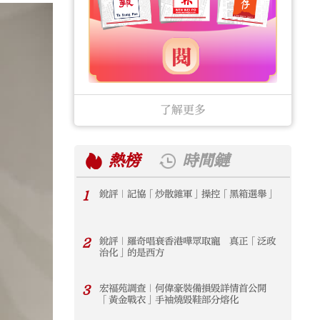
了解更多
熱榜
時間鏈
1
銳評｜記協「炒散雜軍」操控「黑箱選舉」
1
2
銳評｜羅奇唱衰香港嘩眾取寵 真正「泛政
2
治化」的是西方
3
宏福苑調查｜何偉豪裝備損毀詳情首公開
3
「黃金戰衣」手袖燒毀鞋部分熔化