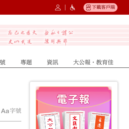
下載客戶端
號
專題
資訊
大公報·教育佳
字號