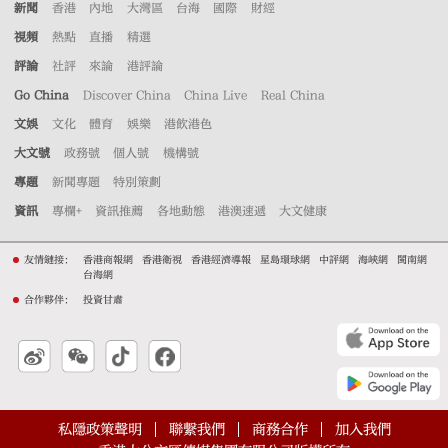
新聞
香港
內地
大灣區
台海
國際
財經
視頻
熱點
直播
精選
評論
社評
來論
港評論
Go China
Discover China
China Live
Real China
文娛
文化
體育
娛樂
港飲港色
大文號
政務號
個人號
機構號
專題
新聞專題
特別策劃
資訊
專欄+
資訊推薦
各地動態
港澳速遞
大文健康
友情鏈接：
香港商報網
香港衛視
香港經濟導報
星島環球網
中評網
海峽網
閩南網
台海網
合作夥伴：
投資甘肅
私隱政策聲明
聯繫我們
商務合作
加入我們