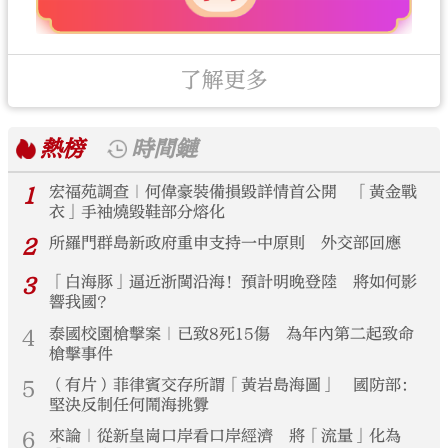
了解更多
熱榜
時間鏈
1
宏福苑調查｜何偉豪裝備損毀詳情首公開 「黃金戰
衣」手袖燒毀鞋部分熔化
2
所羅門群島新政府重申支持一中原則 外交部回應
3
「白海豚」逼近浙閩沿海！預計明晚登陸 將如何影
響我國？
4
泰國校園槍擊案｜已致8死15傷 為年內第二起致命
槍擊事件
5
（有片）菲律賓交存所謂「黃岩島海圖」 國防部：
堅決反制任何鬧海挑釁
6
來論｜從新皇崗口岸看口岸經濟 將「流量」化為