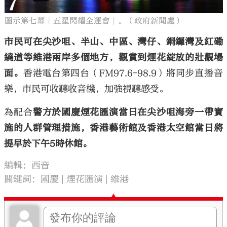
圖示第七幕「五星閃耀全運會」。（政府新聞處）
市民可在尖沙咀、半山、中區、灣仔、銅鑼灣及紅磡
繞道等維港兩岸多個地方，觀賞到煙花綻放的壯觀場
面。
香港電台第四台（FM97.6-98.9）將同步直播音
樂，市民可收聽收音機，加強視聽感受。
為配合
警方於國慶煙花匯演當日在尖沙咀海旁一帶實
施的人群管理措施，香港藝術館及香港太空館當日將
提早於下午5時休館。
編輯：西音
關鍵詞：
國慶
煙花匯演
維港