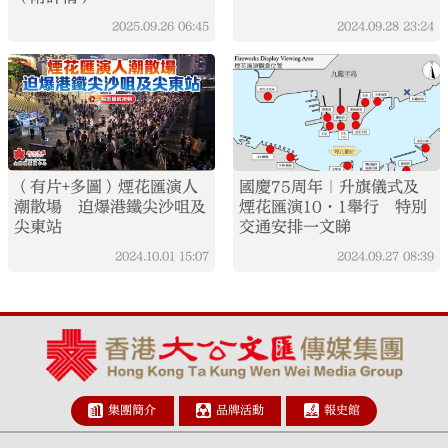
2025.09.26
06:45
2024.09.28
23:24
（有片+多圖）煙花匯演人
國慶75周年｜升旗儀式及
潮散場 迫爆港鐵尖沙咀及
煙花匯演10·1舉行 特別
尖東站
交通安排一文睇
2024.10.01
15:07
2024.09.27
08:39
集團簡介
品牌活動
報史館