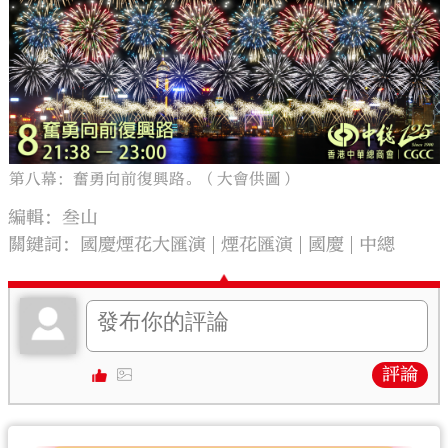
第八幕：奮勇向前復興路。（大會供圖）
編輯：叁山
關鍵詞：
國慶煙花大匯演
煙花匯演
國慶
中總
評論