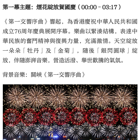
第一幕主題：煙花綻放賀國慶（00:00–03:17）
《第一交響序曲》響起，為香港慶祝中華人民共和國
成立76周年慶典展開序幕。樂曲以緊湊結構，表達中
華民族的奮鬥精神與復興力量，充滿激情。天空綻放
一朵朵「牡丹」及「金菊」，隨後「銀閃圓球」綻
放，伴隨澎湃音樂，營造活潑、舉世歡騰的氣氛。
背景音樂：關峽《第一交響序曲》