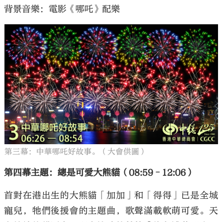
背景音樂：電影《哪吒》配樂
第三幕：中華哪吒好故事。（大會供圖）
第四幕主題：總是可愛大熊貓（08:59–12:06）
首對在港出生的大熊貓「加加」和「得得」已是全城
寵兒，牠們後援會的主題曲，歌聲滿載軟萌可愛。天