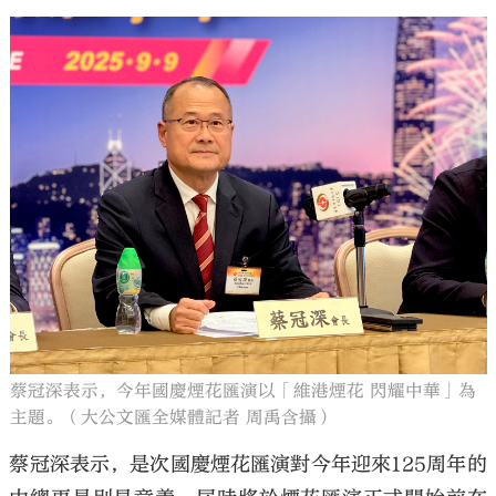
蔡冠深表示，今年國慶煙花匯演以「維港煙花 閃耀中華」為
主題。（大公文匯全媒體記者 周禹含攝）
蔡冠深表示，是次國慶煙花匯演對今年迎來125周年的