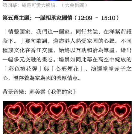
第四幕：總是可愛大熊貓。（大會供圖）
第五幕主題：一脈相承家國情（12:09 – 15:10）
「情繫國家，我們這一個家。同行共勉，在洋紫荊護
蔭下。」幾句歌詞，道盡港人熱愛家園的心聲。不同
種族文化在香江交匯，始終以互助和洽為筆墨，繪出
一幅多元交融的畫卷。場景如同此幕在高空中綻放的
「彩色禮花彈」與「心形煙花」，演繹拳拳赤子之
心，溫存着為家為國的濃厚情意。
背景音樂：鄺美雲《我們的家》