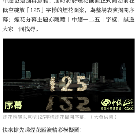
中總更是別具意義，屆時將於煙花匯演正式開始前在
低空綻放「125」字樣的煙花圖案，為整場表演揭開序
幕：煙花分幕主題亦隱藏「中總一二五」字樣，誠邀
大家一同找尋。
煙花匯演以巨型125字樣煙花揭開序幕。（大會供圖）
快來搶先睇煙花匯演精彩模擬圖！