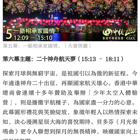
第五幕：一脈相承家國情。（大會供圖）
第六幕主題：二十神舟航天夢（15:13 – 18:11）
探索月球與無窮宇宙，是祖國引以為傲的新征程。今
年適逢神舟二十出征，再顯國家航天雄心。香港中華
總商會連續十多年贊助及舉辦「少年太空人體驗
營」，則是播撒宇航種子，為國家盡一分力的心意。
此幕圓形禮花與笑臉綻放，象徵年輕人以熱情探索未
知，決心漫溯星辰大海的喜悅期待。貝多芬《月光奏
鳴曲》更令人聯想到探月的無畏精神，映襯國家向上