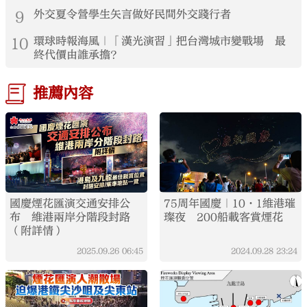
9
外交夏令營學生矢言做好民間外交踐行者
10
環球時報海風｜「漢光演習」把台灣城市變戰場 最
終代價由誰承擔？
推薦內容
國慶煙花匯演交通安排公
75周年國慶｜10·1維港璀
布 維港兩岸分階段封路
璨夜 200船載客賞煙花
（附詳情）
2025.09.26
06:45
2024.09.28
23:24