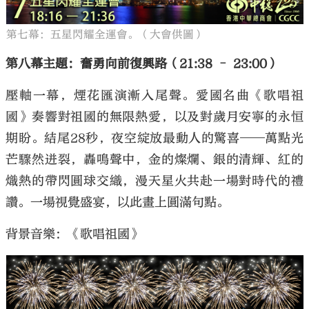
第七幕：五星閃耀全運會。（大會供圖）
第八幕主題：奮勇向前復興路（21:38 – 23:00）
壓軸一幕，煙花匯演漸入尾聲。愛國名曲《歌唱祖
國》奏響對祖國的無限熱愛，以及對歲月安寧的永恒
期盼。結尾28秒，夜空綻放最動人的驚喜——萬點光
芒驟然迸裂，轟鳴聲中，金的燦爛、銀的清輝、紅的
熾熱的帶閃圓球交織，漫天星火共赴一場對時代的禮
讚。一場視覺盛宴，以此畫上圓滿句點。
背景音樂：《歌唱祖國》