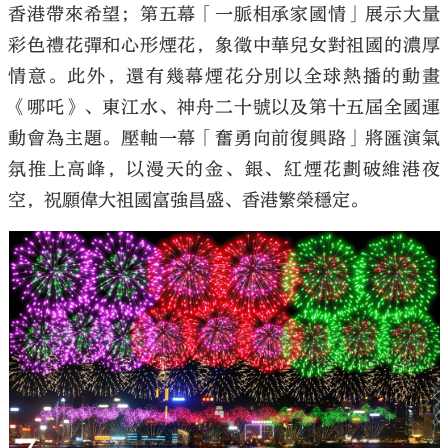
香港帶來希望；第五幕「一脈相承家國情」展示大量
彩色禮花彈和心形煙花，象徵中華兒女對祖國的濃厚
情意。此外，還有幾幕煙花分別以全球熱播的動畫
《哪吒》、東江水、神舟二十號以及第十五屆全國運
動會為主題。壓軸一幕「奮勇向前復興路」將匯演氣
氛推上高峰，以漫天的金、銀、紅煙花劃破維港夜
空，祝願偉大祖國富強昌盛、香港繁榮穩定。