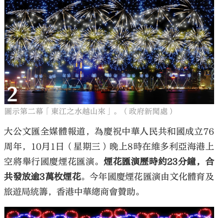
圖示第二幕「東江之水越山來」。（政府新聞處）
大公文匯全媒體報道，為慶祝中華人民共和國成立76
周年，10月1日（星期三）晚上8時在維多利亞海港上
空將舉行國慶煙花匯演。
煙花匯演歷時約23分鐘，合
共發放逾3萬枚煙花
。今年國慶煙花匯演由文化體育及
旅遊局統籌，香港中華總商會贊助。