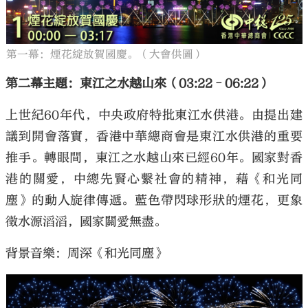
第一幕：煙花綻放賀國慶。（大會供圖）
第二幕主題：東江之水越山來（03:22–06:22）
上世紀60年代，中央政府特批東江水供港。由提出建
議到開會落實，香港中華總商會是東江水供港的重要
推手。轉眼間，東江之水越山來已經60年。國家對香
港的關愛，中總先賢心繫社會的精神，藉《和光同
塵》的動人旋律傳遞。藍色帶閃球形狀的煙花，更象
徵水源滔滔，國家關愛無盡。
背景音樂：周深《和光同塵》