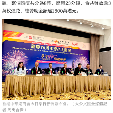
題，整個匯演共分為8幕，歷時23分鐘，合共發放逾3
萬枚煙花，總贊助金額達1800萬港元。
香港中華總商會今日舉行新聞發布會。（大公文匯全媒體記
者 周禹含攝）