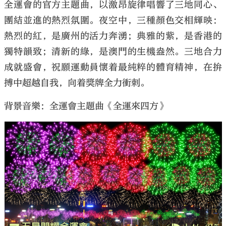
全運會的官方主題曲，以激昂旋律唱響了三地同心、
團結並進的熱烈氛圍。夜空中，三種顏色交相輝映：
熱烈的紅，是廣州的活力奔湧；典雅的紫，是香港的
獨特韻致；清新的綠，是澳門的生機盎然。三地合力
成就盛會，祝願運動員懷着最純粹的體育精神，在拚
搏中超越自我，向着獎牌全力衝刺。
背景音樂：全運會主題曲《全運來四方》