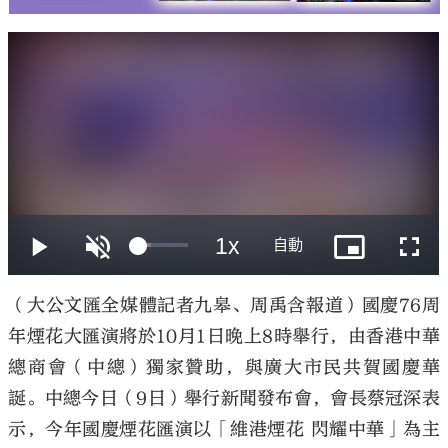
（大公文匯全媒體記者九皋、周禹含報道）國慶76周
年煙花大匯演將於10月1日晚上8時舉行，由香港中華
總商會（中總）獨家贊助，與廣大市民共賀國慶華
誕。中總今日（9日）舉行新聞發布會，會長蔡冠深表
示，今年國慶煙花匯演以「維港煙花 閃耀中華」為主