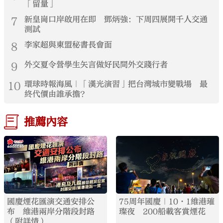
「留量」
7
新皇崗口岸啟用在即 鄧炳強：下周四展開千人交通
測試
8
李家超與東盟秘書長會面
9
外交夏令營學生矢言做好民間外交踐行者
10
環球時報海風｜「漢光演習」把台灣城市變戰場 最
終代價由誰承擔？
推薦內容
國慶煙花匯演交通安排公
75周年國慶｜10·1維港璀
布 維港兩岸分階段封路
璨夜 200船載客賞煙花
（附詳情）