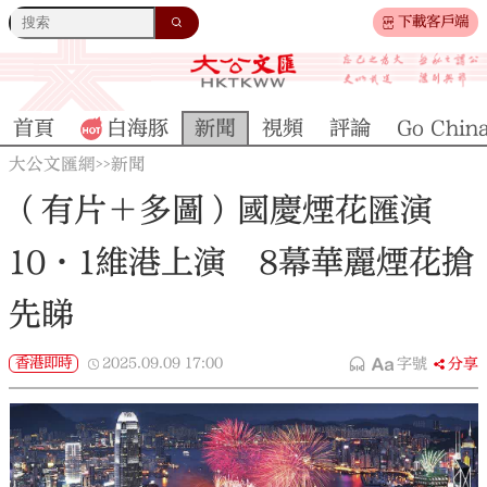
下載客戶端
首頁
白海豚
新聞
視頻
評論
Go Chin
大公文匯網
新聞
>>
（有片＋多圖）國慶煙花匯演
10·1維港上演 8幕華麗煙花搶
先睇
香港即時
2025.09.09
17:00
字號
分享