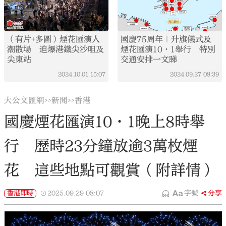
（有片+多圖）煙花匯演人
國慶75周年｜升旗儀式及
潮散場 迫爆港鐵尖沙咀及
煙花匯演10·1舉行 特別
尖東站
交通安排一文睇
2024.10.01
15:07
2024.09.27
08:39
大公文匯網
新聞
香港
>>
>>
國慶煙花匯演10·1晚上8時舉
行 歷時23分鐘放逾3萬枚煙
花 這些地點可觀賞（附詳情）
香港即時
2025.09.29
08:07
字號
分享