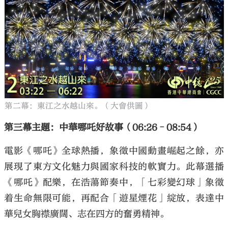
第二幕：東江之水越山來。（大會供圖）
第三幕主題：中華哪吒好故事（06:26–08:54）
電影《哪吒》全球熱播，象徵中國動畫崛起之餘，亦
展現了東方文化魅力與國家科技的軟實力。此幕選播
《哪吒》配樂，在浩蕩節奏中，「七彩變幻球」象徵
着生命無限可能，再配合「遊星煙花」綻放，表達中
華兒女胸襟廣闊、志在四方的奮勇精神。