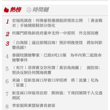
熱榜
時間鏈
1
宏福苑調查｜何偉豪裝備損毀詳情首公開 「黃金戰
衣」手袖燒毀鞋部分熔化
2
所羅門群島新政府重申支持一中原則 外交部回應
3
「白海豚」逼近浙閩沿海！預計明晚登陸 將如何影
響我國？
4
泰國校園槍擊案｜已致8死15傷 為年內第二起致命
槍擊事件
5
（有片）菲律賓交存所謂「黃岩島海圖」 國防部：
堅決反制任何鬧海挑釁
6
來論｜從新皇崗口岸看口岸經濟 將「流量」化為
「留量」
7
新皇崗口岸啟用在即 鄧炳強：下周四展開千人交通
測試
8
李家超與東盟秘書長會面