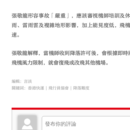
張敬龍形容事故「嚴重」，應該審視機師培訓及
雨、雷雨雲及複雜地形影響，加上能見度低，飛
速。
張敬龍解釋，當機師收到降落許可後，會根據即時
飛機風力限制，就會復飛或改飛其他機場。
編輯：言淡
關鍵詞：
香港快運
飛行員協會
降落難度