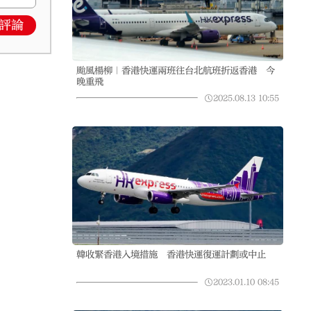
評論
颱風楊柳｜香港快運兩班往台北航班折返香港 今
晚重飛
2025.08.13
10:55
韓收緊香港入境措施 香港快運復運計劃或中止
2023.01.10
08:45