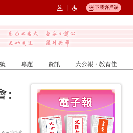
下載客戶端
號
專題
資訊
大公報·教育佳
會：