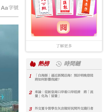
字號
了解更多
熱榜
時間鏈
1
「白海豚」逼近浙閩沿海！預計明晚登陸
1
將如何影響我國？
2
來論｜從新皇崗口岸看口岸經濟 將「流
2
量」化為「留量」
3
外交夏令營學生矢言做好民間外交踐行者
3