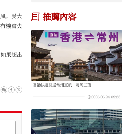
推薦內容
強風，受大
落有機會失
；如果超出
香港快運開通常州直航 每周三班
2025.05.24
09:23