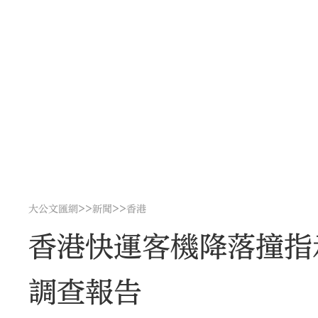
>>
>>
大公文匯網
新聞
香港
香港快運客機降落撞指
調查報告