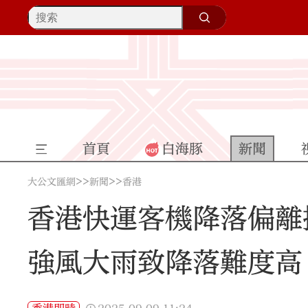
首頁
白海豚
新聞
>>
>>
大公文匯網
新聞
香港
香港快運客機降落偏離
強風大雨致降落難度高