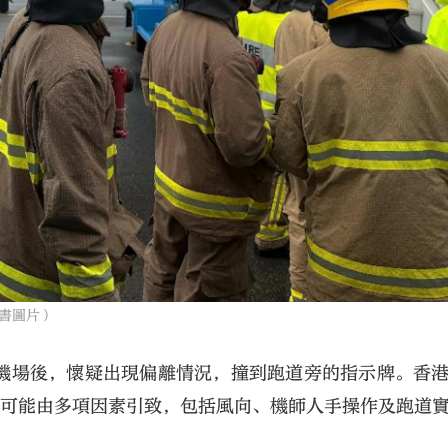
書圖片）
機場後，懷疑出現偏離情況，撞到跑道旁的指示牌。香
故可能由多項因素引致，包括風向、機師人手操作及跑道