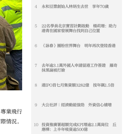
4
永和豆漿創始人林炳生去世 享年70歲
4
5
22名學員北京實習計劃啟動 楊莉珊：助力
5
港青在國家發展舞台找到自己位置
6
《詠春》圈粉世界舞台 明年再次登陸香港
6
7
去年逾3.1萬外國人申請留港工作簽證 羅奇
7
抹黑論被打臉
8
港IPO首七月集資額3282億 按年飆1.5倍
8
9
大公社評｜經濟動能強勁 外資信心續增
9
港專業飛行
實際情況，
10
投資推廣署超額完成KPI增逾2.1萬崗位 丘
10
應樺：上半年吸資逾500億