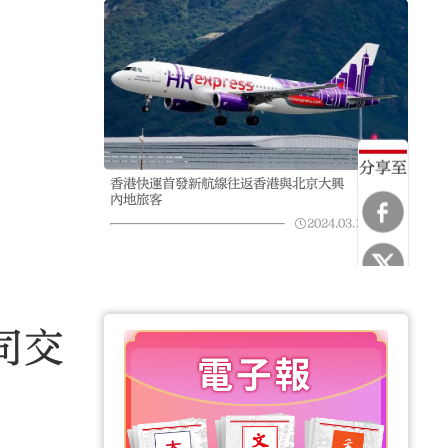
分享至
香港快運首發新航線往返香港與北京大興 冀吸引
內地旅客
2024.03.12
10:05
司交