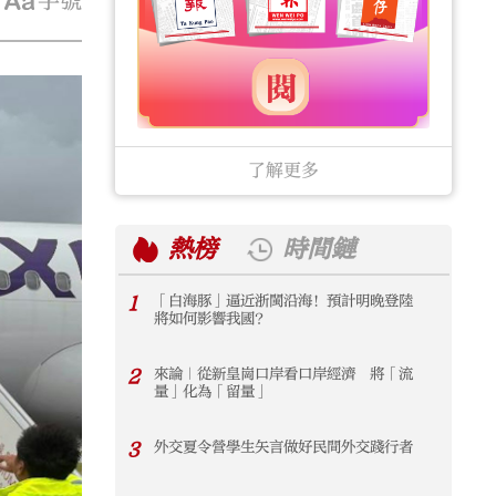
字號
了解更多
熱榜
時間鏈
1
「白海豚」逼近浙閩沿海！預計明晚登陸
1
將如何影響我國？
2
來論｜從新皇崗口岸看口岸經濟 將「流
2
量」化為「留量」
3
外交夏令營學生矢言做好民間外交踐行者
3