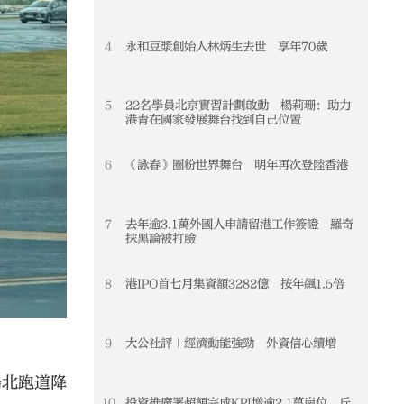
4
永和豆漿創始人林炳生去世 享年70歲
4
5
22名學員北京實習計劃啟動 楊莉珊：助力
5
港青在國家發展舞台找到自己位置
6
《詠春》圈粉世界舞台 明年再次登陸香港
6
7
去年逾3.1萬外國人申請留港工作簽證 羅奇
7
抹黑論被打臉
8
港IPO首七月集資額3282億 按年飆1.5倍
8
9
大公社評｜經濟動能強勁 外資信心續增
9
場北跑道降
10
投資推廣署超額完成KPI增逾2.1萬崗位 丘
10