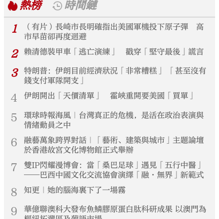
熱榜
時間鏈
1
（有片）長崎市長明確指出美國軍機投下原子彈 高
市早苗卻再度迴避
2
賴清德裝甲車「逃亡演練」 戳穿「堅守最後」謊言
3
特朗普：伊朗目前經濟狀況「非常糟糕」 「甚至沒有
錢支付軍隊開支」
4
伊朗開出「天價清單」 霍峽重開要美國「買單」
5
環球時報海風｜台灣真正的危機，是活在政治表演與
情緒動員之中
6
融藝萬象跨界對話｜「藝術、建築與城市」主題論壇
於香港故宮文化博物館正式舉辦
7
雙IP閃耀漫博會：當「桑巴足球」遇見「五行中醫」
——巴西中國文化交流協會演繹「融·無界」新範式
8
知更｜她的腦海裏下了一場霧
9
華億聯澳科大發布魚鱗膠原蛋白肽科研成果 以澳門為