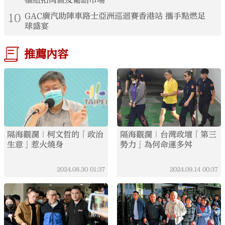
樞紐拓灣區及葡語市場
10
GAC廣汽助陣車路士亞洲巡迴賽香港站 攜手點燃足
球盛宴
推薦內容
隔海觀瀾｜柯文哲的「政治
隔海觀瀾｜台灣政壇「第三
生意」惹火燒身
勢力」為何命運多舛
2024.08.30
01:37
2024.09.14
00:37