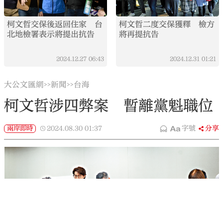
柯文哲交保後返回住家 台
柯文哲二度交保獲釋 檢方
北地檢署表示將提出抗告
將再提抗告
2024.12.27
06:43
2024.12.31
01:21
大公文匯網
新聞
台海
>>
>>
柯文哲涉四弊案 暫離黨魁職位
兩岸即時
2024.08.30
01:37
字號
分享