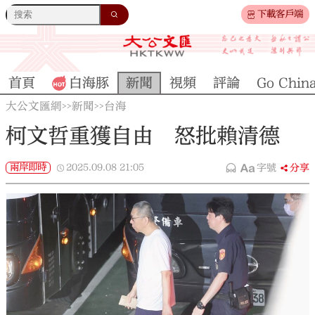
下載客戶端
首頁
白海豚
新聞
視頻
評論
Go Chin
大公文匯網
新聞
台海
>>
>>
柯文哲重獲自由 怒批賴清德
兩岸即時
2025.09.08
21:05
字號
分享