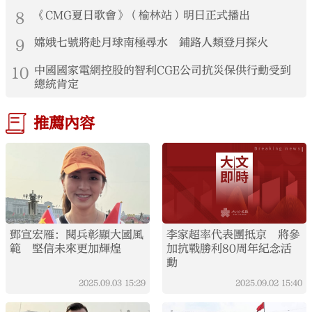
8
《CMG夏日歌會》（榆林站）明日正式播出
9
嫦娥七號將赴月球南極尋水 鋪路人類登月探火
10
中國國家電網控股的智利CGE公司抗災保供行動受到
總統肯定
推薦內容
鄧宣宏雁：閱兵彰顯大國風
李家超率代表團抵京 將參
範 堅信未來更加輝煌
加抗戰勝利80周年紀念活
動
2025.09.03
15:29
2025.09.02
15:40