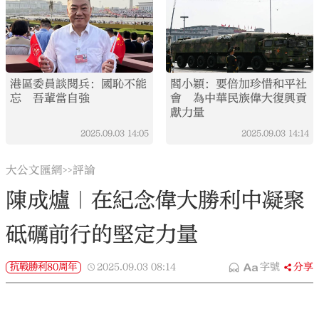
港區委員談閱兵：國恥不能
閻小穎：要倍加珍惜和平社
忘 吾輩當自強
會 為中華民族偉大復興貢
獻力量
2025.09.03
14:05
2025.09.03
14:14
大公文匯網
評論
>>
陳成爐｜在紀念偉大勝利中凝聚
砥礪前行的堅定力量
抗戰勝利80周年
2025.09.03
08:14
字號
分享
編輯：西音