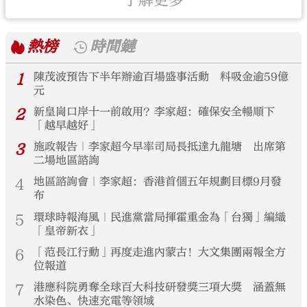
了解更多
熱榜
時間鏈
1
陳茂波預告下半年辦逾百場盛事活動 料吸金逾59億
元
2
新皇崗口岸十一前啟用？李家超：確保安全暢順下
「越早越好」
3
施政報告｜李家超今早率司局長抵達九龍塘 出席第
二場地區諮詢
4
地區諮詢會｜李家超：香港首個五年規劃目標9月發
布
5
環球時報海風｜民進黨當局揮霍重金為「台獨」編織
「皇帝新衣」
6
「范長江行動」再度走進內蒙古！大文集團兩報全方
位報道
7
港應科院勇奪全球百大科技研發獎三項大獎 涵蓋無
水染色、快速充電等領域