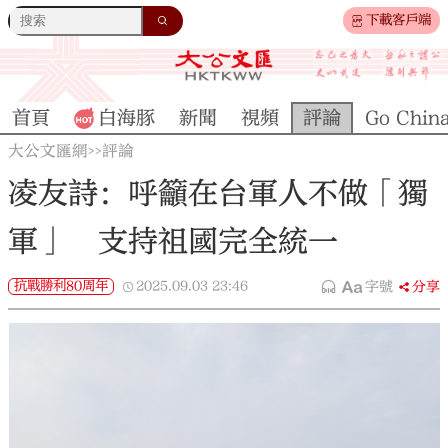
下載客戶端
首頁
白海豚
新聞
視頻
評論
Go Chin
大公文匯網
評論
>>
凌友詩：呼籲在台軍人不做「獨
軍」 支持祖國完全統一
抗戰勝利80周年
2025.09.03
23:46
字號
分享