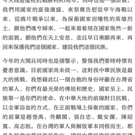
今天既是慶祝抗戰勝利80周年，同時也是一個祭奠。
我們用國家的富強康盛，來祭奠告慰從甲午海戰以
來，從鴉片戰爭以來，為保衛國家而犧牲的英雄烈
士，願他們魂兮歸來，一起來看看現在國家煥然一新
的面貌。願他們在天上安息，並且早日乘願再來，再
回來保護我們這個國家，建設我們這個民族。
今年的大閱兵同時也是個警示，警惕我們要時時懷有
憂患意識。目前國家尚未統一，這對我中華民族是最
大的挑戰，我想藉此以一個台胞的身份呼籲在台灣省
的軍人，你們有最光榮的傳統和歷史，國家至上、民
族第一是你們的使命。在中華大地的前線對日抗戰，
以全軍浴血的方式，在正面戰場上保衛的國家，你們
的前輩是趙登禹、佟麟閣、張自忠、戴安瀾、陳紹
寬、高志航。在台灣的軍人與解放軍本同根而生，都