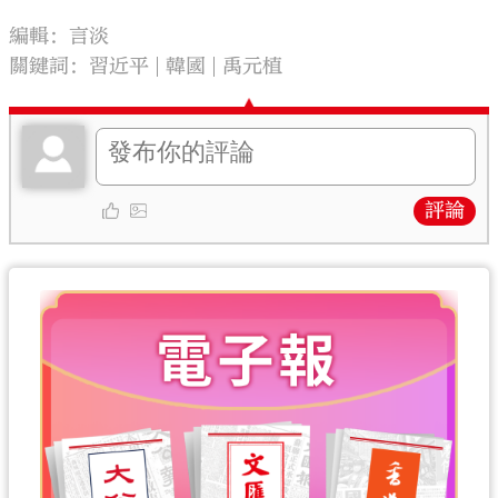
編輯：言淡
關鍵詞：
習近平
韓國
禹元植
評論