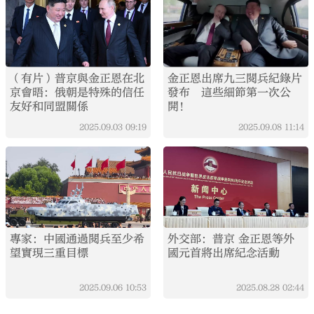
（有片）普京與金正恩在北
金正恩出席九三閱兵紀錄片
京會晤：俄朝是特殊的信任
發布 這些細節第一次公
友好和同盟關係
開！
2025.09.03
09:19
2025.09.08
11:14
專家：中國通過閱兵至少希
外交部：普京 金正恩等外
望實現三重目標
國元首將出席紀念活動
2025.09.06
10:53
2025.08.28
02:44