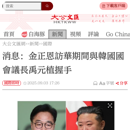
下載客戶端
首頁
白海豚
新聞
視頻
評論
Go Chin
大公文匯網
新聞
國際
>>
>>
消息：金正恩訪華期間與韓國國
會議長禹元植握手
國際即時
2025.09.03
17:26
字號
分享