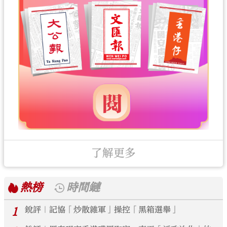
了解更多
熱榜
時間鏈
1
銳評｜記協「炒散雜軍」操控「黑箱選舉」