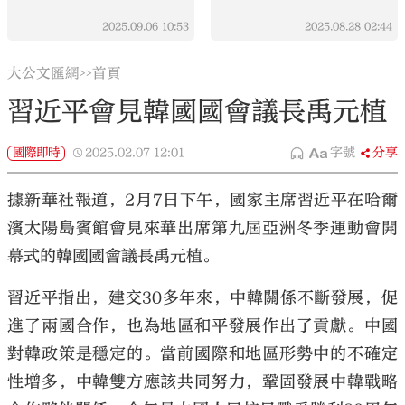
2025.09.06
10:53
2025.08.28
02:44
大公文匯網
首頁
>>
習近平會見韓國國會議長禹元植
國際即時
2025.02.07
12:01
字號
分享
據新華社報道，2月7日下午，國家主席習近平在哈爾
濱太陽島賓館會見來華出席第九屆亞洲冬季運動會開
幕式的韓國國會議長禹元植。
習近平指出，建交30多年來，中韓關係不斷發展，促
進了兩國合作，也為地區和平發展作出了貢獻。中國
對韓政策是穩定的。當前國際和地區形勢中的不確定
性增多，中韓雙方應該共同努力，鞏固發展中韓戰略