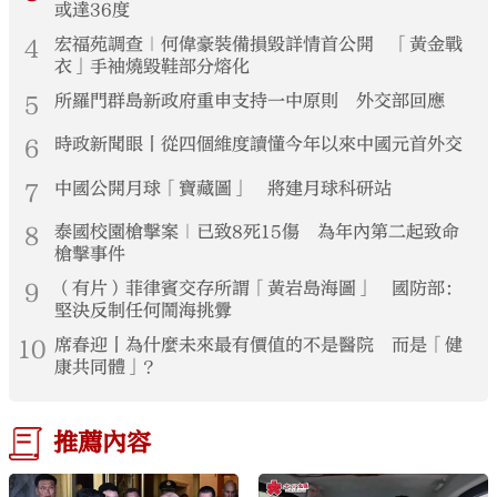
或達36度
4
宏福苑調查｜何偉豪裝備損毀詳情首公開 「黃金戰
衣」手袖燒毀鞋部分熔化
5
所羅門群島新政府重申支持一中原則 外交部回應
6
時政新聞眼丨從四個維度讀懂今年以來中國元首外交
7
中國公開月球「寶藏圖」 將建月球科研站
8
泰國校園槍擊案｜已致8死15傷 為年內第二起致命
槍擊事件
9
（有片）菲律賓交存所謂「黃岩島海圖」 國防部：
堅決反制任何鬧海挑釁
10
席春迎丨為什麼未來最有價值的不是醫院 而是「健
康共同體」？
推薦內容