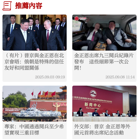
推薦內容
（有片）普京與金正恩在北
金正恩出席九三閱兵紀錄片
京會晤：俄朝是特殊的信任
發布 這些細節第一次公
友好和同盟關係
開！
2025.09.03
09:19
2025.09.08
11:14
專家：中國通過閱兵至少希
外交部：普京 金正恩等外
望實現三重目標
國元首將出席紀念活動