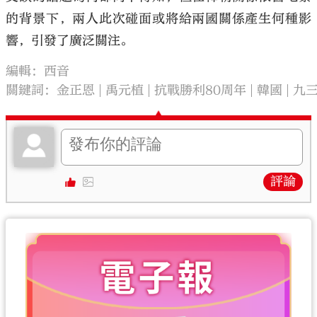
的背景下，兩人此次碰面或將給兩國關係產生何種影
響，引發了廣泛關注。
編輯：西音
關鍵詞：
金正恩
禹元植
抗戰勝利80周年
韓國
九
評論