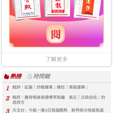
了解更多
熱榜
時間鏈
1
銳評｜記協「炒散雜軍」操控「黑箱選舉」
2
銳評｜羅奇唱衰香港嘩眾取寵 真正「泛政治化」的
是西方
3
天文台：今起一連4日高溫酷熱 新界部分地區氣溫