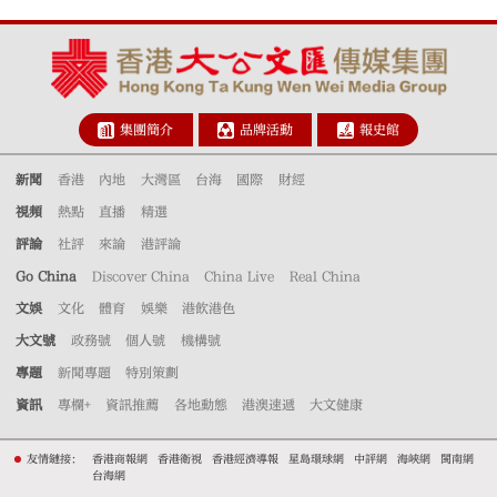
集團簡介
品牌活動
報史館
新聞
香港
內地
大灣區
台海
國際
財經
視頻
熱點
直播
精選
評論
社評
來論
港評論
Go China
Discover China
China Live
Real China
文娛
文化
體育
娛樂
港飲港色
大文號
政務號
個人號
機構號
專題
新聞專題
特別策劃
資訊
專欄+
資訊推薦
各地動態
港澳速遞
大文健康
友情鏈接：
香港商報網
香港衛視
香港經濟導報
星島環球網
中評網
海峽網
閩南網
台海網