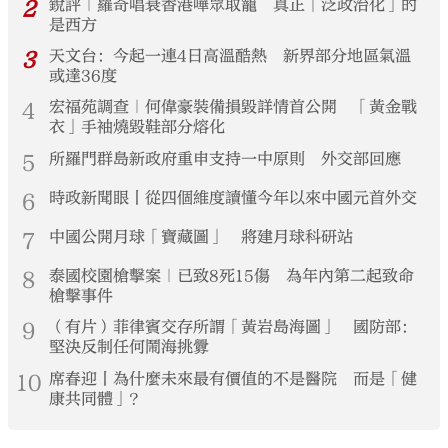
2
銳評｜羅奇唱衰香港嘩眾取寵 真正「泛政治化」的
是西方
3
天文台：今起一連4日高溫酷熱 新界部分地區氣溫
或達36度
4
宏福苑調查｜何偉豪裝備損毀詳情首公開 「黃金戰
衣」手袖燒毀鞋部分熔化
5
所羅門群島新政府重申支持一中原則 外交部回應
6
時政新聞眼丨從四個維度讀懂今年以來中國元首外交
7
中國公開月球「寶藏圖」 將建月球科研站
8
泰國校園槍擊案｜已致8死15傷 為年內第二起致命
槍擊事件
9
（有片）菲律賓交存所謂「黃岩島海圖」 國防部：
堅決反制任何鬧海挑釁
10
席春迎丨為什麼未來最有價值的不是醫院 而是「健
康共同體」？