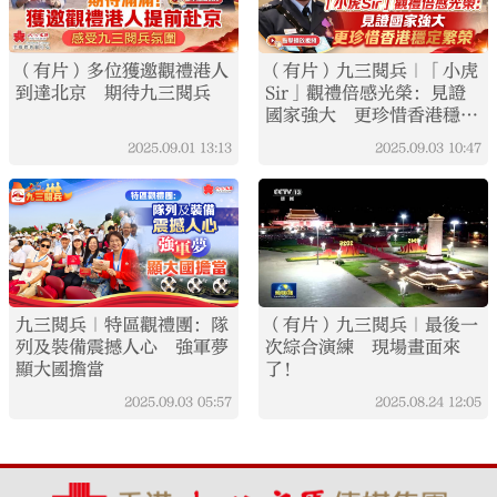
（有片）多位獲邀觀禮港人
（有片）九三閱兵｜「小虎
到達北京 期待九三閱兵
Sir」觀禮倍感光榮：見證
國家強大 更珍惜香港穩定
繁榮
2025.09.01
13:13
2025.09.03
10:47
九三閱兵｜特區觀禮團：隊
（有片）九三閱兵｜最後一
列及裝備震撼人心 強軍夢
次綜合演練 現場畫面來
顯大國擔當
了！
2025.09.03
05:57
2025.08.24
12:05