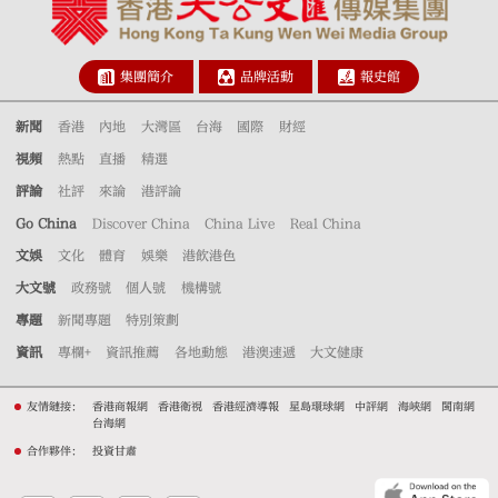
集團簡介
品牌活動
報史館
新聞
香港
內地
大灣區
台海
國際
財經
視頻
熱點
直播
精選
評論
社評
來論
港評論
Go China
Discover China
China Live
Real China
文娛
文化
體育
娛樂
港飲港色
大文號
政務號
個人號
機構號
專題
新聞專題
特別策劃
資訊
專欄+
資訊推薦
各地動態
港澳速遞
大文健康
友情鏈接：
香港商報網
香港衛視
香港經濟導報
星島環球網
中評網
海峽網
閩南網
台海網
合作夥伴：
投資甘肅