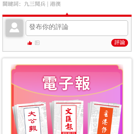
關鍵詞：
九三閱兵
港澳
評論