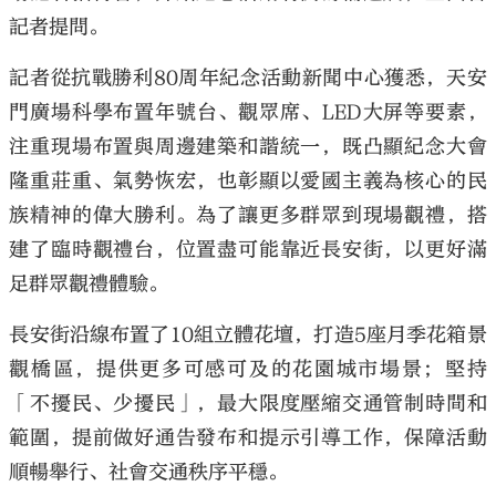
記者提問。
記者從抗戰勝利80周年紀念活動新聞中心獲悉，天安
門廣場科學布置年號台、觀眾席、LED大屏等要素，
注重現場布置與周邊建築和諧統一，既凸顯紀念大會
隆重莊重、氣勢恢宏，也彰顯以愛國主義為核心的民
族精神的偉大勝利。為了讓更多群眾到現場觀禮，搭
建了臨時觀禮台，位置盡可能靠近長安街，以更好滿
足群眾觀禮體驗。
長安街沿線布置了10組立體花壇，打造5座月季花箱景
觀橋區，提供更多可感可及的花園城市場景；堅持
「不擾民、少擾民」，最大限度壓縮交通管制時間和
範圍，提前做好通告發布和提示引導工作，保障活動
順暢舉行、社會交通秩序平穩。