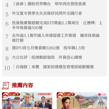
4
《詠春》圈粉世界舞台 明年再次登陸香港
5
外交夏令營學生矢言做好民間外交踐行者
6
投資推廣署超額完成KPI增逾2.1萬崗位 丘應樺：上
半年吸資逾500億
7
去年逾3.1萬外國人申請留港工作簽證 羅奇抹黑論
被打臉
8
港IPO首七月集資額3282億 按年飆1.5倍
9
大公社評｜經濟動能強勁 外資信心續增
10
「白海豚」來襲 國家防總應急管理部啟動響應
推薦內容