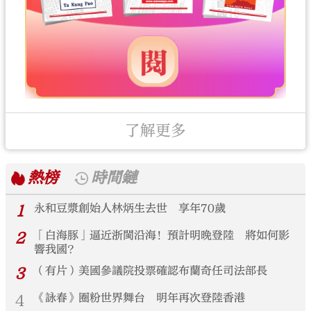
了解更多
熱榜
時間鏈
1
永和豆漿創始人林炳生去世 享年70歲
2
「白海豚」逼近浙閩沿海！預計明晚登陸 將如何影
響我國？
3
（有片）美國參議院投票確認布蘭奇任司法部長
4
《詠春》圈粉世界舞台 明年再次登陸香港