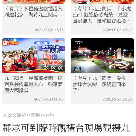
（有片）多位獲邀觀禮港人
（有片）九三閱兵｜「小虎
到達北京 期待九三閱兵
Sir」觀禮倍感光榮：見證
國家強大 更珍惜香港穩定
繁榮
2025.09.01
13:13
2025.09.03
10:47
九三閱兵｜特區觀禮團：隊
（有片）九三閱兵｜最後一
列及裝備震撼人心 強軍夢
次綜合演練 現場畫面來
顯大國擔當
了！
2025.09.03
05:57
2025.08.24
12:05
大公文匯網
新聞
內地
>>
>>
群眾可到臨時觀禮台現場觀禮九