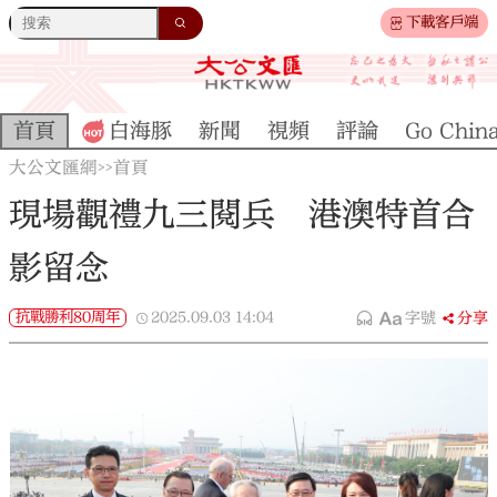
下載客戶端
首頁
白海豚
新聞
視頻
評論
Go Chin
大公文匯網
首頁
>>
現場觀禮九三閱兵 港澳特首合
影留念
抗戰勝利80周年
2025.09.03
14:04
字號
分享