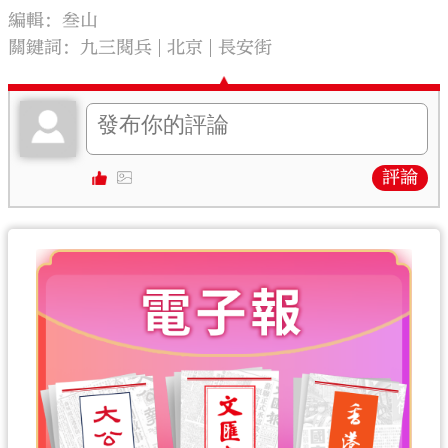
編輯：叁山
關鍵詞：
九三閱兵
北京
長安街
評論