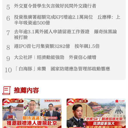
5
外交夏令營學生矢言做好民間外交踐行者
6
投資推廣署超額完成KPI增逾2.1萬崗位 丘應樺：上
半年吸資逾500億
7
去年逾3.1萬外國人申請留港工作簽證 羅奇抹黑論
被打臉
8
港IPO首七月集資額3282億 按年飆1.5倍
9
大公社評｜經濟動能強勁 外資信心續增
10
「白海豚」來襲 國家防總應急管理部啟動響應
推薦內容