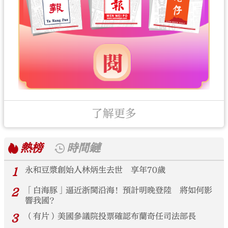
了解更多
熱榜
時間鏈
1
永和豆漿創始人林炳生去世 享年70歲
2
「白海豚」逼近浙閩沿海！預計明晚登陸 將如何影
響我國？
3
（有片）美國參議院投票確認布蘭奇任司法部長