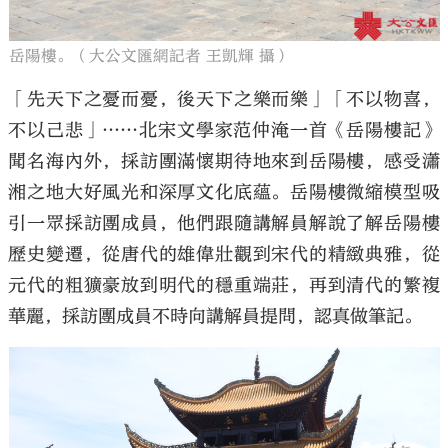
岳陽樓。（大公文匯網記者 王凱輝 攝）
「先天下之憂而憂，後天下之樂而樂」「不以物喜，
不以己悲」……北宋文學家范仲淹一首《岳陽樓記》
聞名海內外，採訪團滿懷期待地來到岳陽樓，感受瀟
湘之地大好風光和深厚文化底蘊。岳陽樓微縮模型吸
引一眾採訪團成員，他們跟隨講解員解說了解岳陽樓
歷史變遷，從唐代的雄偉壯觀到宋代的精緻典雅，從
元代的粗獷豪放到明代的穩重端莊，再到清代的繁複
華麗，採訪團成員不時向講解員提問，認真做筆記。