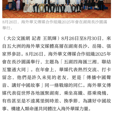
8月26日，海外華文傳媒合作組織2025年會在湖南長沙圓滿
舉行。
大公文匯
（大公文匯網 記者 王凱輝）8月26日至8月30日，來
自五大洲的海外華文媒體高層在湖南長沙、岳陽、張
家界參訪。8月26日，海外華文傳媒合作組織2025年
會在長沙圓滿舉行，主題為「五湖四海匯三湘，聯結
互鑒通大同」。在年會上，華媒代表熱烈交流、打卡
留念，他們是許久未見的老友，更是「傳播中國聲
音、講好中國故事」同一條戰線的同仁。海外華文傳
媒代表從世界各地匯聚湖南，乘坐高鐵、搭乘飛機，
有些甚至是不遠萬里倒時差、換季節，為講好中國故
事、構建人類命運共同體注入海外華媒力量。