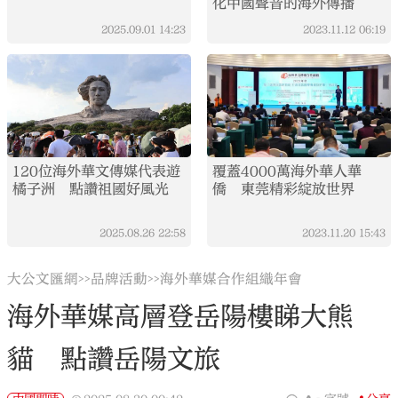
化中國聲音的海外傳播
2025.09.01
14:23
2023.11.12
06:19
120位海外華文傳媒代表遊
覆蓋4000萬海外華人華
橘子洲 點讚祖國好風光
僑 東莞精彩綻放世界
2025.08.26
22:58
2023.11.20
15:43
大公文匯網
品牌活動
海外華媒合作組織年會
>>
>>
海外華媒高層登岳陽樓睇大熊
貓 點讚岳陽文旅