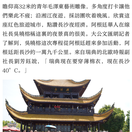
瞻仰高32米的青年毛澤東藝術雕像，多角度打卡讓他
們樂此不疲；沿湘江夜遊，採訪團吹着晚風，欣賞這
座紅色旅遊城市，點讚長沙夜經濟。阿根廷華人在線
社長吳曉榕稱這裏的夜景真的很美。大公文匯網記者
了解到，吳曉榕這次專程從阿根廷趕來參加活動，阿
根廷距長沙約一萬九千公里。來自瑞典的北歐時報副
社長劉芳鈺說，「瑞典現在要穿薄棉衣，現在長沙
40°C。」