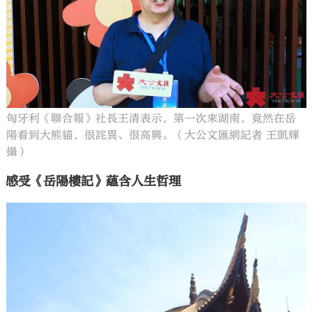
匈牙利《聯合報》社長王清表示，第一次來湖南，竟然在岳
陽看到大熊貓，很詫異、很高興。（大公文匯網記者 王凱輝
攝）
感受《岳陽樓記》蘊含人生哲理