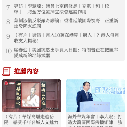
7
專訪｜李慧琼：議員上京研修是「充電」和「校
準」 將全方位發揮立法會建設作用
8
葉劉淑儀反駁羅奇謬論：香港延續國際視野 正重新
煥發國家認同
9
（有片）街訪｜月入10萬在港算「窮人」？港人每月
收支大揭秘！
10
席春迎丨美國突然出手買入日圓：特朗普正在把匯率
變成新的地緣武器
推薦內容
（有片）華媒高層走進岳
海外華媒年會｜李大宏：打
陽 感受千年名城人文魅力
造大灣區國際傳播矩陣 強