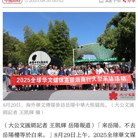
中國即時
2025.08.30
00:42
字號
分享
8月29日，海外華文傳媒參訪岳陽中華大熊貓苑。（大公文匯
網記者 王凱輝 攝）
（大公文匯網記者 王凱輝 岳陽報道）「來岳陽，不去
岳陽樓等於白來。」8月29日上午，2025全球華文媒