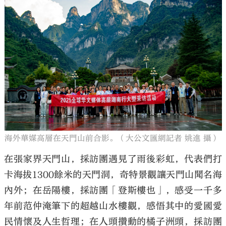
海外華媒高層在天門山前合影。（大公文匯網記者 姚進 攝）
在張家界天門山，採訪團遇見了雨後彩虹，代表們打
卡海拔1300餘米的天門洞，奇特景觀讓天門山聞名海
內外；在岳陽樓，採訪團「登斯樓也」，感受一千多
年前范仲淹筆下的超越山水樓觀，感悟其中的愛國愛
民情懷及人生哲理；在人頭攢動的橘子洲頭，採訪團