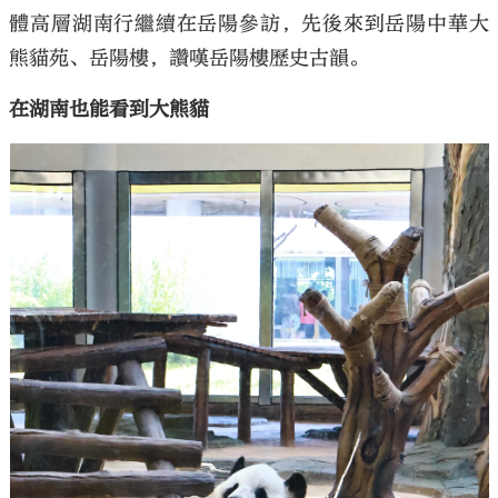
體高層湖南行繼續在岳陽參訪，先後來到岳陽中華大
熊貓苑、岳陽樓，讚嘆岳陽樓歷史古韻。
在湖南也能看到大熊貓