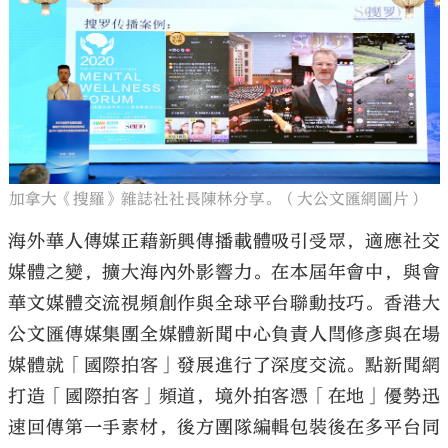
加拿大《搜羅》雜誌社社長陳林分享。（大公文匯網圖片）
海外華人傳媒正藉新興傳播載體吸引受眾，適應社交
媒體之變，擴大海內外影響力。在本屆年會中，與會
華文媒體交流視頻創作與全球平台聯動技巧。香港大
公文匯傳媒集團全媒體新聞中心負責人閆修彥與在場
媒體就「國際拍客」發展進行了深度交流。點新聞網
打造「國際拍客」頻道，境外拍客憑「在地」優勢迅
速回傳第一手素材，後方團隊編輯包裝後在多平台同