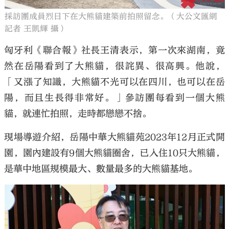
採訪團成員烈日下在大熊貓建築前拍照留念。（大公文匯網
記者 王凱輝 攝）
匈牙利《聯合報》社長王清表示，第一次來湖南，竟
然在岳陽看到了大熊貓，很詫異、很高興。他說，
「又漲了知識，大熊貓不光可以在四川，也可以在岳
陽，而且生長得非常好。」參訪團每看到一個大熊
貓，就連忙拍照，走時都戀戀不捨。
現場導遊介紹，岳陽中華大熊貓苑2023年12月正式開
園，園內建設有9個大熊貓圈舍，已入住10只大熊貓，
是華中地區規模最大、數量最多的大熊貓基地。