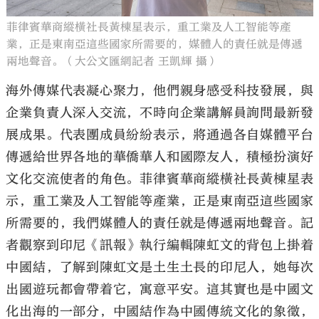
菲律賓華商縱橫社長黃棟星表示，重工業及人工智能等產
業，正是東南亞這些國家所需要的，媒體人的責任就是傳遞
兩地聲音。（大公文匯網記者 王凱輝 攝）
海外傳媒代表凝心聚力，他們親身感受科技發展，與
企業負責人深入交流，不時向企業講解員詢問最新發
展成果。代表團成員紛紛表示，將通過各自媒體平台
傳遞給世界各地的華僑華人和國際友人，積極扮演好
文化交流使者的角色。菲律賓華商縱橫社長黃棟星表
示，重工業及人工智能等產業，正是東南亞這些國家
所需要的，我們媒體人的責任就是傳遞兩地聲音。記
者觀察到印尼《訊報》執行編輯陳虹文的背包上掛着
中國結，了解到陳虹文是土生土長的印尼人，她每次
出國遊玩都會帶着它，寓意平安。這其實也是中國文
化出海的一部分，中國結作為中國傳統文化的象徵，