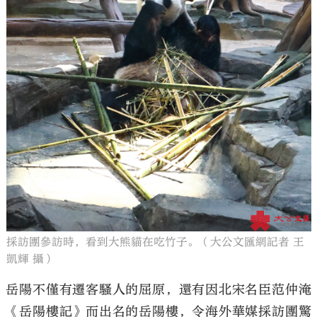
採訪團參訪時，看到大熊貓在吃竹子。（大公文匯網記者 王
凱輝 攝）
岳陽不僅有遷客騷人的屈原，還有因北宋名臣范仲淹
《岳陽樓記》而出名的岳陽樓，令海外華媒採訪團驚