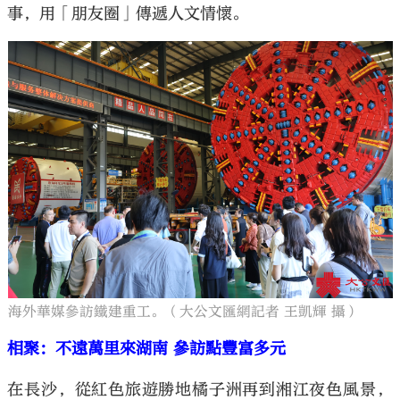
事，用「朋友圈」傳遞人文情懷。
海外華媒參訪鐵建重工。（大公文匯網記者 王凱輝 攝）
相聚：不遠萬里來湖南 參訪點豐富多元
在長沙，從紅色旅遊勝地橘子洲再到湘江夜色風景，