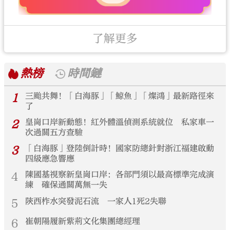
了解更多
熱榜
時間鏈
1
三颱共舞！「白海豚」「鯨魚」「燦鴻」最新路徑來
了
2
皇崗口岸新動態！紅外體溫偵測系統就位 私家車一
次過關五方查驗
3
「白海豚」登陸倒計時！國家防總針對浙江福建啟動
四級應急響應
4
陳國基視察新皇崗口岸：各部門須以最高標準完成演
練 確保通關萬無一失
5
陝西柞水突發泥石流 一家人1死2失聯
6
崔朝陽履新紫荊文化集團總經理