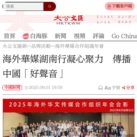
下載客戶端
首頁
白海豚
新聞
視頻
評論
Go Chin
大公文匯網
品牌活動
海外華媒合作組織年會
>>
>>
海外華媒湖南行凝心聚力 傳播
中國「好聲音」
中國新聞
2025.09.01
19:59
字號
分享