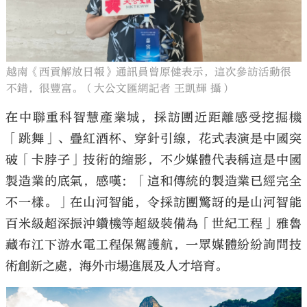
越南《西貢解放日報》通訊員曾原健表示，這次參訪活動很
不錯，很豐富。（大公文匯網記者 王凱輝 攝）
在中聯重科智慧產業城，採訪團近距離感受挖掘機
「跳舞」、疊紅酒杯、穿針引線，花式表演是中國突
破「卡脖子」技術的縮影，不少媒體代表稱這是中國
製造業的底氣，感嘆：「這和傳統的製造業已經完全
不一樣。」在山河智能，令採訪團驚訝的是山河智能
百米級超深振沖鑽機等超級裝備為「世紀工程」雅魯
藏布江下游水電工程保駕護航，一眾媒體紛紛詢問技
術創新之處，海外市場進展及人才培育。