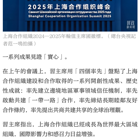
上海合作組織2024—2025年輪值主席國徽標。（總台央視記
者范一鳴拍攝）
一系列成果見證「實心」。
在上午的會議上，習主席用「四個率先」盤點了上海
合作組織建設和合作取得的一系列開創性成果、歷史
性成就：率先建立邊境地區軍事領域信任機制，率先
啟動共建「一帶一路」合作，率先締結長期睦鄰友好
合作條約，率先提出共商共建共享的全球治理觀。
習主席指出，上海合作組織已經成長為世界最大區域
組織，國際影響力和感召力日益增強。