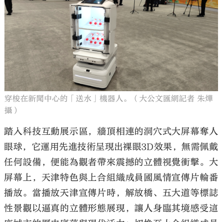
穿梭在新聞中心的「送水」機器人。（大公文匯網記者 朱燁
攝）
踏入科技互動展示區，牆頂相連的洞穴式大屏幕奪人
眼球，它運用先進技術呈現出裸眼3D效果，無需佩戴
任何設備，便能為觀者帶來震撼的立體視覺衝擊。大
屏幕上，天津特色與上合組織成員國風情宣傳片輪番
播放。當播放天津宣傳片時，解放橋、五大道等標誌
性景觀以逼真的立體形態展現，讓人身臨其境感受這