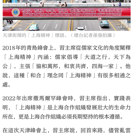
天津街頭的「上海精神」標語。（總台記者孫強拍攝）
2018年的青島峰會上，習主席從儒家文化的角度闡釋
「上海精神」內涵：儒家倡導「大道之行，天下為
公」，主張「協和萬邦，和衷共濟，四海一家」。他
說，這種「和合」理念同「上海精神」有很多相通之
處。
2022年出席撒馬爾罕峰會時，習主席指出，實踐表
明，「上海精神」是上海合作組織發展壯大的生命力
所在，更是上海合作組織必須長期堅持的根本遵循。
在這次天津峰會上，習主席說，回首來路，儘管亂雲