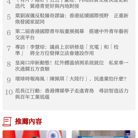
4
迭代 冀港青更好與內地對接
5
葉劉淑儀反駁羅奇謬論：香港延續國際視野 正重新
煥發國家認同
6
第二屆香港國際青年版畫展揭幕 搭建中外青年藝術
交流平台
7
專訪｜李慧琼：議員上京研修是「充電」和「校
準」 將全方位發揮立法會建設作用
8
皇崗口岸新動態！紅外體溫偵測系統就位 私家車一
次過關五方查驗
9
環球時報海風｜陳佩琪「大陸行」，民進黨怕什麼？
10
范長江行動：香港傳媒學子走進青島 尋訪智造活力
與百年工業底蘊
推薦內容