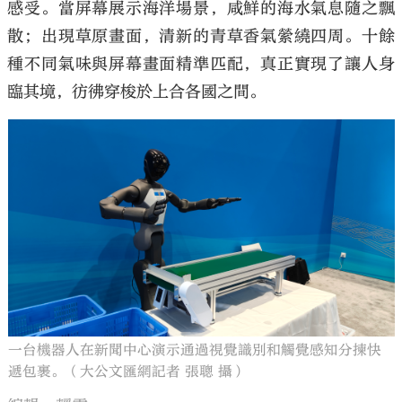
感受。當屏幕展示海洋場景，咸鮮的海水氣息隨之飄
散；出現草原畫面，清新的青草香氣縈繞四周。十餘
種不同氣味與屏幕畫面精準匹配，真正實現了讓人身
臨其境，彷彿穿梭於上合各國之間。
一台機器人在新聞中心演示通過視覺識別和觸覺感知分揀快
遞包裹。（大公文匯網記者 張聰 攝）