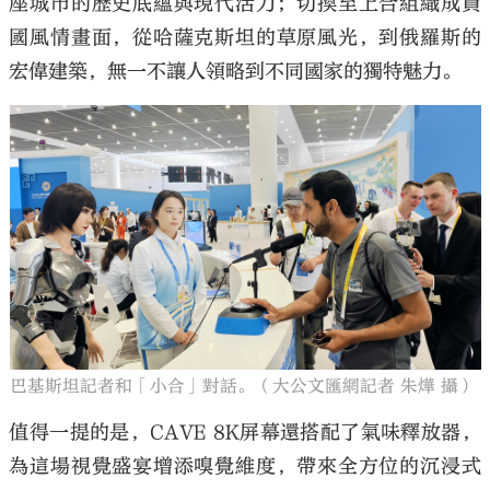
座城市的歷史底蘊與現代活力；切換至上合組織成員
國風情畫面，從哈薩克斯坦的草原風光，到俄羅斯的
宏偉建築，無一不讓人領略到不同國家的獨特魅力。
巴基斯坦記者和「小合」對話。（大公文匯網記者 朱燁 攝）
值得一提的是，CAVE 8K屏幕還搭配了氣味釋放器，
為這場視覺盛宴增添嗅覺維度，帶來全方位的沉浸式