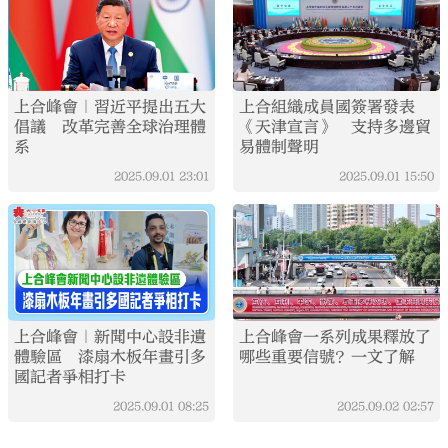
上合峰會｜習近平提出五大
上合組織成員國簽署發表
倡議 改革完善全球治理體
《天津宣言》 支持多邊貿
系
易體制聲明
2025.09.01
23:01
2025.09.01
15:50
上合峰會｜新聞中心設非遺
上合峰會一系列成果釋放了
體驗區 漆扇木板年畫引多
哪些重要信號？一文了解
國記者爭相打卡
2025.09.01
08:25
2025.09.02
02:57