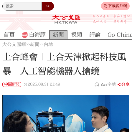
下載客戶端
首頁
白海豚
新聞
視頻
評論
Go Chin
大公文匯網
新聞
內地
>>
>>
上合峰會｜上合天津掀起科技風
暴 人工智能機器人搶鏡
中國新聞
2025.08.31
21:49
字號
分享