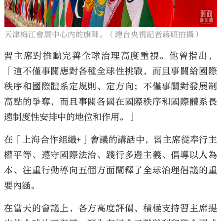
天津梅江會展中心內的旗陣。（總台央視記者蔣碩拍攝）
習主席對推動完善全球治理高度重視。他曾指出，
「這不僅事關應對各種全球性挑戰，而且事關給國際
秩序和國際體系定規則、定方向；不僅事關對發展制
高點的爭奪，而且事關各國在國際秩序和國際體系長
遠制度性安排中的地位和作用。」
在「上海合作組織+」會議的講話中，習主席從奉行主
權平等、遵守國際法治、踐行多邊主義、倡導以人為
本、注重行動導向五個方面闡釋了全球治理倡議的重
要內涵。
在當天的會議上，各方高度評價、積極支持習主席提