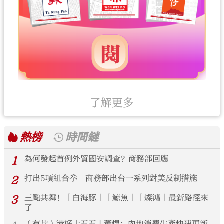
了解更多
熱榜
時間鏈
1
為何發起首例外貿國安調查？商務部回應
2
打出5項組合拳 商務部出台一系列對美反制措施
3
三颱共舞！「白海豚」「鯨魚」「燦鴻」最新路徑來
了
（有片）港好十五五 | 董煜：內地消費生產快速更新