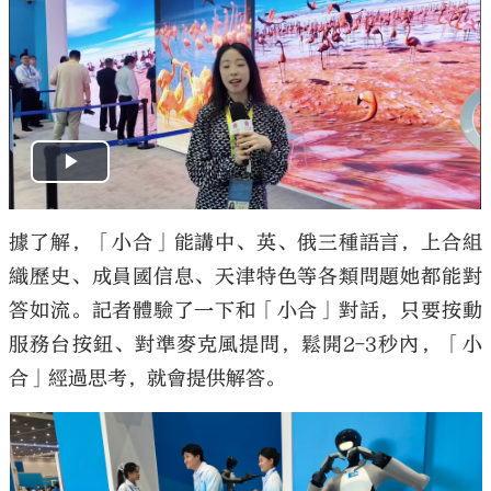
據了解，「小合」能講中、英、俄三種語言，上合組
織歷史、成員國信息、天津特色等各類問題她都能對
答如流。記者體驗了一下和「小合」對話，只要按動
服務台按鈕、對準麥克風提問，鬆開2-3秒內，「小
合」經過思考，就會提供解答。