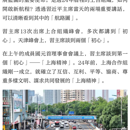
展藍圖的重要使命。走過24年曆程的上合組織，如何
開啟新航程？透過習近平主席當天的兩場重要講話，
可以清晰看到其中的「航路圖」。
習主席13次出席上合組織峰會，多次都講到「初
心」。天津峰會上，習主席談到兩個「初心」。
在上午的成員國元首理事會會議上，習主席談到第一
個「初心」——「上海精神」。24年前，上海合作組
織剛一成立，就確立了互信、互利、平等、協商、尊
重多樣文明、謀求共同發展的「上海精神」。