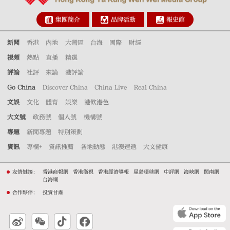
集團簡介
品牌活動
報史館
新聞
香港
內地
大灣區
台海
國際
財經
視頻
熱點
直播
精選
評論
社評
來論
港評論
Go China
Discover China
China Live
Real China
文娛
文化
體育
娛樂
港飲港色
大文號
政務號
個人號
機構號
專題
新聞專題
特別策劃
資訊
專欄+
資訊推薦
各地動態
港澳速遞
大文健康
友情鏈接：
香港商報網
香港衛視
香港經濟導報
星島環球網
中評網
海峽網
閩南網
台海網
合作夥伴：
投資甘肅