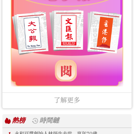
了解更多
熱榜
時間鏈
永和豆漿創始人林炳生去世 享年70歲