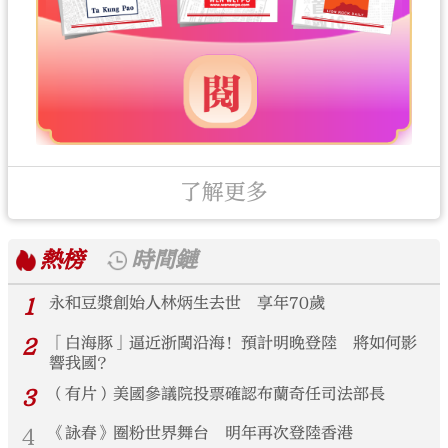
了解更多
熱榜
時間鏈
1
永和豆漿創始人林炳生去世 享年70歲
2
「白海豚」逼近浙閩沿海！預計明晚登陸 將如何影
響我國？
3
（有片）美國參議院投票確認布蘭奇任司法部長
4
《詠春》圈粉世界舞台 明年再次登陸香港