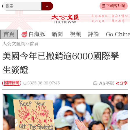
下載客戶端
首頁
白海豚
新聞
視頻
評論
Go Chin
大公文匯網
首頁
>>
美國今年已撤銷逾6000國際學
生簽證
國際新聞
2025.08.20
07:45
字號
分享