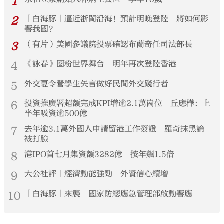
1
2
「白海豚」逼近浙閩沿海！預計明晚登陸 將如何影
響我國？
3
（有片）美國參議院投票確認布蘭奇任司法部長
4
《詠春》圈粉世界舞台 明年再次登陸香港
5
外交夏令營學生矢言做好民間外交踐行者
6
投資推廣署超額完成KPI增逾2.1萬崗位 丘應樺：上
半年吸資逾500億
7
去年逾3.1萬外國人申請留港工作簽證 羅奇抹黑論
被打臉
8
港IPO首七月集資額3282億 按年飆1.5倍
9
大公社評｜經濟動能強勁 外資信心續增
10
「白海豚」來襲 國家防總應急管理部啟動響應