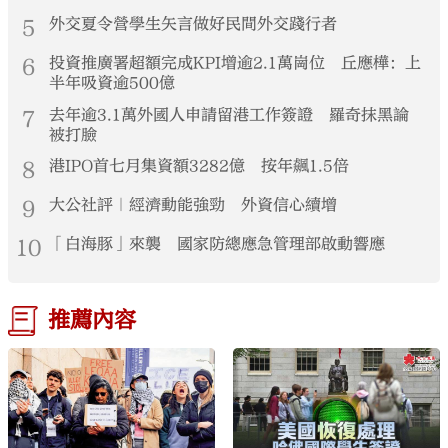
5
外交夏令營學生矢言做好民間外交踐行者
6
投資推廣署超額完成KPI增逾2.1萬崗位 丘應樺：上
半年吸資逾500億
7
去年逾3.1萬外國人申請留港工作簽證 羅奇抹黑論
被打臉
8
港IPO首七月集資額3282億 按年飆1.5倍
9
大公社評｜經濟動能強勁 外資信心續增
10
「白海豚」來襲 國家防總應急管理部啟動響應
推薦內容