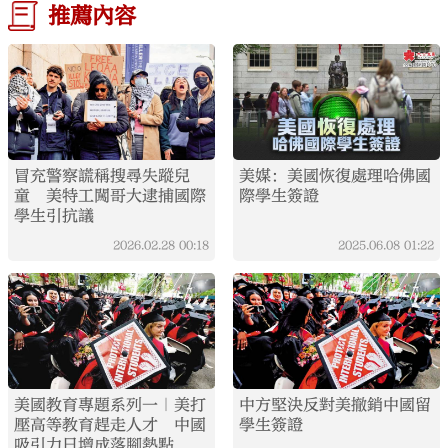
推薦內容
冒充警察謊稱搜尋失蹤兒
美媒：美國恢復處理哈佛國
童 美特工闖哥大逮捕國際
際學生簽證
學生引抗議
2026.02.28
00:18
2025.06.08
01:22
美國教育專題系列一｜美打
中方堅決反對美撤銷中國留
壓高等教育趕走人才 中國
學生簽證
吸引力日增成落腳熱點