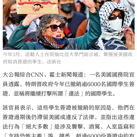
大公文匯
今年3月，活動人士在哥倫比亞大學門前示威，聲援被美國政
府取消簽證的學生。法新社
大公報綜合CNN、霍士新聞報道：一名美國國務院官
員透露，特朗普政府今年已撤銷逾6000名國際學生簽
證，並稱將繼續打擊所謂「違法」的國際學生。
該官員表示，這些學生簽證被撤銷的原因是，他們在
簽證過期後仍滯留美國或違反了法律，並指出這些違
法行為「絕大多數」是涉及襲擊、酒駕、入室盜竊和
「支持恐怖主義」等。據悉，超過6000份簽證中約有