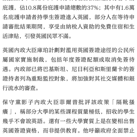
庇護，佔10.8萬份庇護申請總數的37%；其中有1.6萬
名庇護申請者持學生簽證進入英國，部分人在等待申
請審批結果期間，享受由納稅人資助的免費住宿和生
活津貼，引發英國民眾不滿。
英國內政大臣庫珀計劃對濫用英國簽證途徑的公民所
屬國家實施制裁，包括年度簽證配額或取消免簽待
遇。內政部已將巴基斯坦、尼日利亞和斯里蘭卡的簽
證持者列為重點監控對象，將加強對其社交媒體和銀
行流水的審查。
保守黨影子內政大臣菲爾普批評該政策「隔靴搔
癢」，稱部分大學的某些課程質量極低，招收的學生
幾乎不會說英語。還有一些大學實質上是在變相出售
英國簽證資格，而非提供教育。他呼籲政府全面禁止