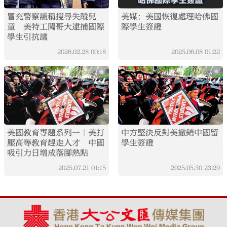
冒充警察謊稱搜尋失蹤兒
美媒：美國恢復處理哈佛國
童 美特工闖哥大逮捕國際
際學生簽證
學生引抗議
2026.02.28
00:18
2025.06.08
01:22
美國教育專題系列一｜美打
中方堅決反對美撤銷中國留
壓高等教育趕走人才 中國
學生簽證
吸引力日增成落腳熱點
2025.07.21
01:15
2025.05.30
23:29