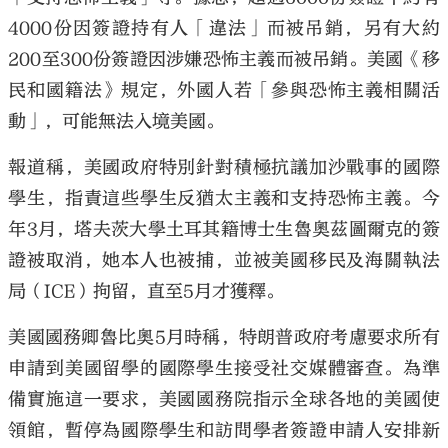
4000份因簽證持有人「違法」而被吊銷，另有大約
200至300份簽證因涉嫌恐怖主義而被吊銷。美國《移
民和國籍法》規定，外國人若「參與恐怖主義相關活
動」，可能無法入境美國。
報道稱，美國政府特別針對積極抗議加沙戰事的國際
學生，指責這些學生反猶太主義和支持恐怖主義。今
年3月，塔夫茨大學土耳其籍博士生魯奧茲圖爾克的簽
證被取消，她本人也被捕，並被美國移民及海關執法
局（ICE）拘留，直至5月才獲釋。
美國國務卿魯比奧5月時稱，特朗普政府考慮要求所有
申請到美國留學的國際學生接受社交媒體審查。為準
備實施這一要求，美國國務院指示全球各地的美國使
領館，暫停為國際學生和訪問學者簽證申請人安排新