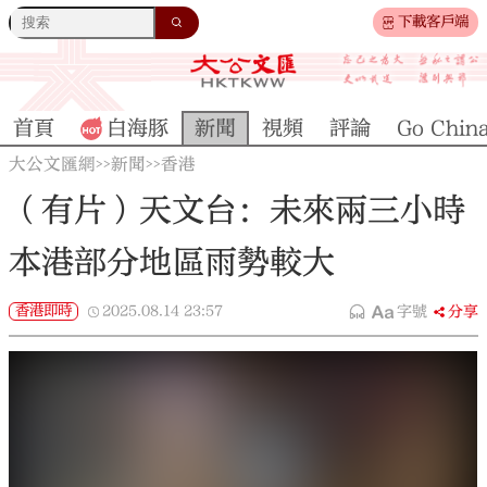
下載客戶端
首頁
白海豚
新聞
視頻
評論
Go Chin
大公文匯網
新聞
香港
>>
>>
（有片）天文台：未來兩三小時
本港部分地區雨勢較大
香港即時
2025.08.14
23:57
字號
分享