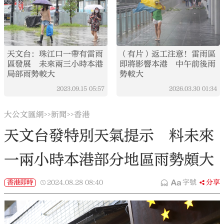
天文台：珠江口一帶有雷雨
（有片）返工注意！雷雨區
區發展 未來兩三小時本港
即將影響本港 中午前後雨
局部雨勢較大
勢較大
2023.09.15
05:57
2026.03.30
01:34
大公文匯網
新聞
香港
>>
>>
天文台發特別天氣提示 料未來
一兩小時本港部分地區雨勢頗大
香港即時
2024.08.28
08:40
字號
分享