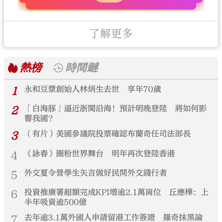
了解更多
熱榜
時間鏈
1
永和豆漿創始人林炳生去世 享年70歲
2
「白海豚」逼近浙閩沿海！預計明晚登陸 將如何影
響我國？
3
（有片）美國參議院投票確認布蘭奇任司法部長
4
《詠春》圈粉世界舞台 明年再次登陸香港
5
外交夏令營學生矢言做好民間外交踐行者
6
投資推廣署超額完成KPI增逾2.1萬崗位 丘應樺：上
半年吸資逾500億
7
去年逾3.1萬外國人申請留港工作簽證 羅奇抹黑論