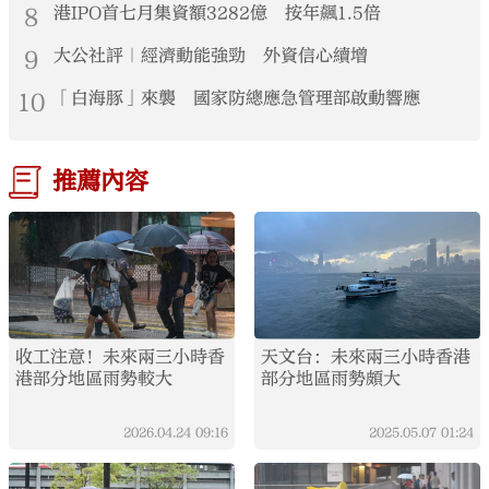
8
港IPO首七月集資額3282億 按年飆1.5倍
9
大公社評｜經濟動能強勁 外資信心續增
10
「白海豚」來襲 國家防總應急管理部啟動響應
推薦內容
收工注意！未來兩三小時香
天文台：未來兩三小時香港
港部分地區雨勢較大
部分地區雨勢頗大
2026.04.24
09:16
2025.05.07
01:24