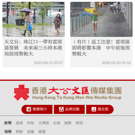
天文台：珠江口一帶有雷雨
（有片）返工注意！雷雨區
區發展 未來兩三小時本港
即將影響本港 中午前後雨
局部雨勢較大
勢較大
2023.09.15
05:57
2026.03.30
01:34
集團簡介
品牌活動
報史館
新聞
香港
內地
大灣區
台海
國際
財經
視頻
熱點
直播
精選