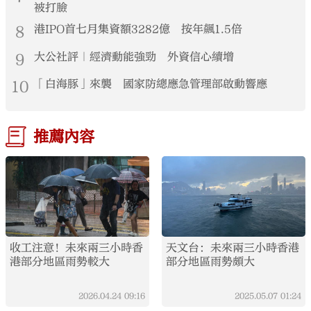
被打臉
8
港IPO首七月集資額3282億 按年飆1.5倍
9
大公社評｜經濟動能強勁 外資信心續增
10
「白海豚」來襲 國家防總應急管理部啟動響應
推薦內容
收工注意！未來兩三小時香
天文台：未來兩三小時香港
港部分地區雨勢較大
部分地區雨勢頗大
2026.04.24
09:16
2025.05.07
01:24