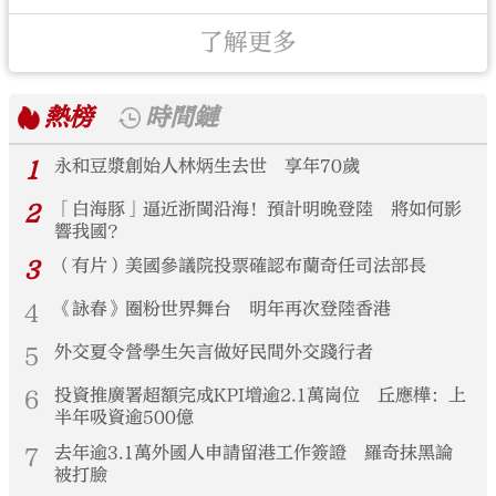
了解更多
熱榜
時間鏈
1
永和豆漿創始人林炳生去世 享年70歲
2
「白海豚」逼近浙閩沿海！預計明晚登陸 將如何影
響我國？
3
（有片）美國參議院投票確認布蘭奇任司法部長
4
《詠春》圈粉世界舞台 明年再次登陸香港
5
外交夏令營學生矢言做好民間外交踐行者
6
投資推廣署超額完成KPI增逾2.1萬崗位 丘應樺：上
半年吸資逾500億
7
去年逾3.1萬外國人申請留港工作簽證 羅奇抹黑論
被打臉