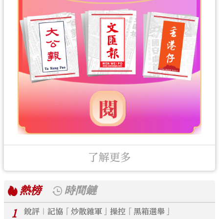
了解更多
熱榜
時間鏈
1
銳評｜記協「炒散雜軍」操控「黑箱選舉」