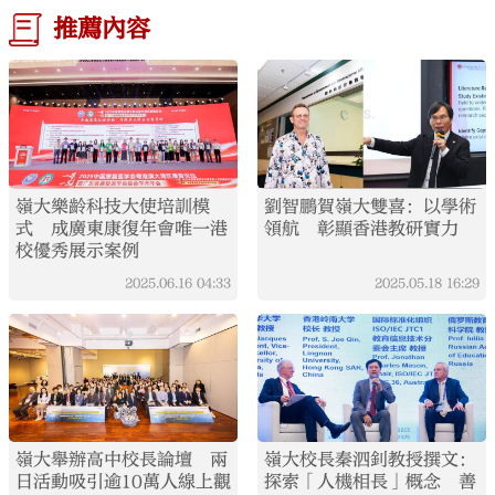
推薦內容
嶺大樂齡科技大使培訓模
劉智鵬賀嶺大雙喜：以學術
式 成廣東康復年會唯一港
領航 彰顯香港教研實力
校優秀展示案例
2025.06.16
04:33
2025.05.18
16:29
嶺大舉辦高中校長論壇 兩
嶺大校長秦泗釗教授撰文：
日活動吸引逾10萬人線上觀
探索「人機相長」概念 善