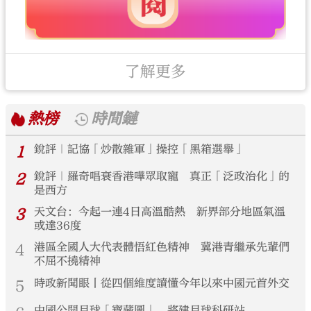
了解更多
熱榜
時間鏈
1
銳評｜記協「炒散雜軍」操控「黑箱選舉」
2
銳評｜羅奇唱衰香港嘩眾取寵 真正「泛政治化」的
是西方
3
天文台：今起一連4日高溫酷熱 新界部分地區氣溫
或達36度
4
港區全國人大代表體悟紅色精神 冀港青繼承先輩們
不屈不撓精神
5
時政新聞眼丨從四個維度讀懂今年以來中國元首外交
中國公開月球「寶藏圖」 將建月球科研站