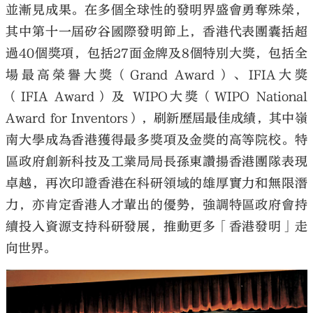
並漸見成果。在多個全球性的發明界盛會勇奪殊榮，
其中第十一屆矽谷國際發明節上，香港代表團囊括超
過40個獎項，包括27面金牌及8個特別大獎，包括全
場最高榮譽大獎（Grand Award）、IFIA大獎
大公文匯
（IFIA Award）及 WIPO大獎（WIPO National
Award for Inventors），刷新歷屆最佳成績，其中嶺
南大學成為香港獲得最多獎項及金獎的高等院校。特
區政府創新科技及工業局局長孫東讚揚香港團隊表現
卓越，再次印證香港在科研領域的雄厚實力和無限潛
力，亦肯定香港人才輩出的優勢，強調特區政府會持
續投入資源支持科研發展，推動更多「香港發明」走
向世界。