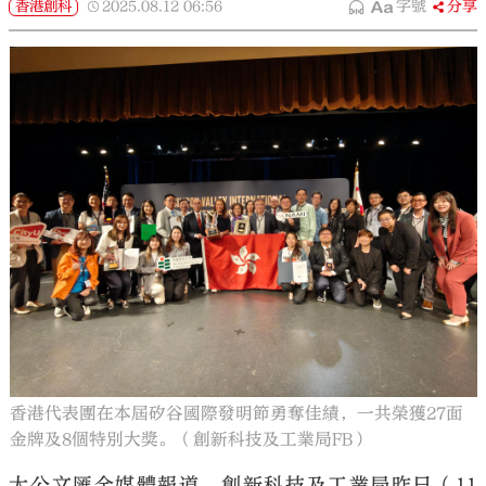
香港創科
2025.08.12
06:56
字號
分享
香港代表團在本屆矽谷國際發明節勇奪佳績，一共榮獲27面
金牌及8個特別大獎。（創新科技及工業局FB）
大公文匯全媒體報道，創新科技及工業局昨日（11