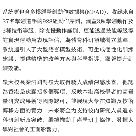
系統更包含多模態擊劍動作數據集(MFAD)，收錄來自
27名擊劍選手的928組動作序列，涵蓋3類擊劍動作及
3種技術等級，除支援動作識別，更能透過技能等級標
註實現運動員表現評估，為體育科研領域樹立基準。
系統還引入了大型語言模型技術，可生成個性化訓練
建議，提供精準的改善方案與科學指導，顯著提升訓
練效能。
嶺大校長秦泗釗對嶺大取得驕人成績深感欣喜，他認
為香港是次囊括多個獎項，反映本港高校學者的高質
量研究成果獲得國際認可，並展現大學在知識及技術
轉移方面的實力，未來將全力支持校內研究人員追求
科研創新及突破，繼續推動「產學研」協作，發揮大
學對社會的正面影響力。