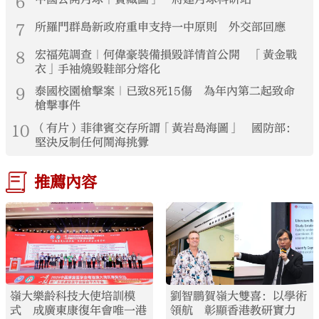
6
7
所羅門群島新政府重申支持一中原則 外交部回應
8
宏福苑調查｜何偉豪裝備損毀詳情首公開 「黃金戰
衣」手袖燒毀鞋部分熔化
9
泰國校園槍擊案｜已致8死15傷 為年內第二起致命
槍擊事件
10
（有片）菲律賓交存所謂「黃岩島海圖」 國防部：
堅決反制任何鬧海挑釁
推薦內容
嶺大樂齡科技大使培訓模
劉智鵬賀嶺大雙喜：以學術
式 成廣東康復年會唯一港
領航 彰顯香港教研實力