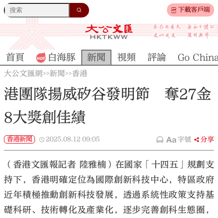
下載客戶端
首頁
白海豚
新聞
視頻
評論
Go Chin
大公文匯網
新聞
香港
>>
>>
港團隊揚威矽谷發明節 奪27金
8大獎創佳績
香港新聞
2025.08.12
09:05
字號
分享
（香港文匯報記者 陸雅楠）在國家「十四五」規劃支
持下，香港明確定位為國際創新科技中心，特區政府
近年積極推動創新科技發展，透過系統性政策支持基
礎科研、技術轉化及產業化，逐步完善創科生態圈，