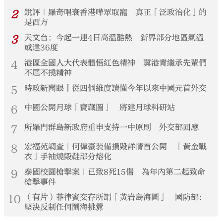
2
銳評｜羅奇唱衰香港嘩眾取寵 真正「泛政治化」的
是西方
3
天文台：今起一連4日高溫酷熱 新界部分地區氣溫
或達36度
4
港區全國人大代表體悟紅色精神 冀港青繼承先輩們
不屈不撓精神
5
時政新聞眼丨從四個維度讀懂今年以來中國元首外交
6
中國公開月球「寶藏圖」 將建月球科研站
7
所羅門群島新政府重申支持一中原則 外交部回應
8
宏福苑調查｜何偉豪裝備損毀詳情首公開 「黃金戰
衣」手袖燒毀鞋部分熔化
9
泰國校園槍擊案｜已致8死15傷 為年內第二起致命
槍擊事件
10
（有片）菲律賓交存所謂「黃岩島海圖」 國防部：
堅決反制任何鬧海挑釁