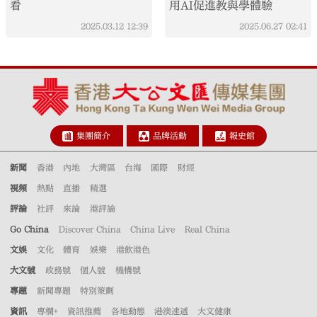
看
用AI促進教與學體驗
2025.03.12
12:39
2025.06.27
02:41
集團簡介
品牌活動
報史館
新聞
香港
內地
大灣區
台海
國際
財經
視頻
熱點
直播
精選
評論
社評
來論
港評論
Go China
Discover China
China Live
Real China
文娛
文化
體育
娛樂
港飲港色
大文號
政務號
個人號
機構號
專題
新聞專題
特別策劃
資訊
專欄+
資訊推薦
各地動態
港澳速遞
大文健康