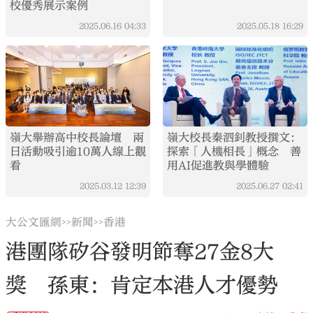
校優秀展示案例
2025.06.16
04:33
2025.05.18
16:29
嶺大舉辦高中校長論壇 兩
嶺大校長秦泗釗教授撰文：
日活動吸引逾10萬人線上觀
探索「人機相長」概念 善
看
用AI促進教與學體驗
2025.03.12
12:39
2025.06.27
02:41
大公文匯網
新聞
香港
>>
>>
港團隊矽谷發明節奪27金8大
獎 孫東：肯定本港人才優勢