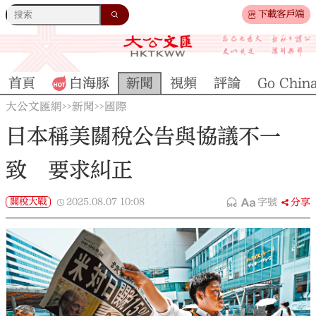
下載客戶端
首頁
白海豚
新聞
視頻
評論
Go Chin
大公文匯網
新聞
國際
>>
>>
日本稱美關稅公告與協議不一
致 要求糾正
關稅大戰
2025.08.07
10:08
字號
分享