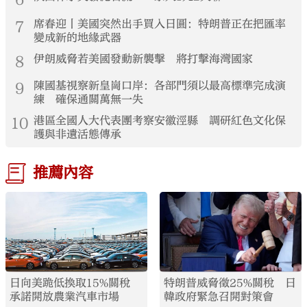
7
席春迎丨美國突然出手買入日圓：特朗普正在把匯率
變成新的地緣武器
8
伊朗威脅若美國發動新襲擊 將打擊海灣國家
9
陳國基視察新皇崗口岸：各部門須以最高標準完成演
練 確保通關萬無一失
10
港區全國人大代表團考察安徽涇縣 調研紅色文化保
護與非遺活態傳承
推薦內容
日向美跪低換取15%關稅
特朗普威脅徵25%關稅 日
承諾開放農業汽車市場
韓政府緊急召開對策會