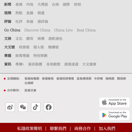
新聞
香港
內地
大灣區
台海
國際
財經
視頻
熱點
直播
精選
評論
社評
來論
港評論
Go China
Discover China
China Live
Real China
文娛
文化
體育
娛樂
港飲港色
大文號
政務號
個人號
機構號
專題
新聞專題
特別策劃
資訊
專欄+
資訊推薦
各地動態
港澳速遞
大文健康
友情鏈接：
香港商報網
香港衛視
香港經濟導報
星島環球網
中評網
海峽網
閩南網
台海網
合作夥伴：
投資甘肅
私隱政策聲明
聯繫我們
商務合作
加入我們