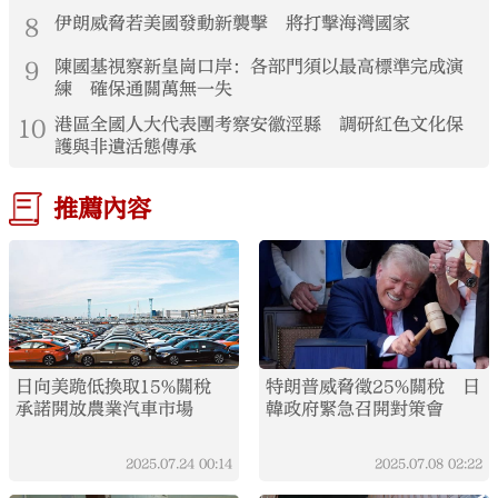
8
伊朗威脅若美國發動新襲擊 將打擊海灣國家
9
陳國基視察新皇崗口岸：各部門須以最高標準完成演
練 確保通關萬無一失
10
港區全國人大代表團考察安徽涇縣 調研紅色文化保
護與非遺活態傳承
推薦內容
日向美跪低換取15%關稅
特朗普威脅徵25%關稅 日
承諾開放農業汽車市場
韓政府緊急召開對策會
2025.07.24
00:14
2025.07.08
02:22