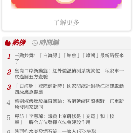
了解更多
熱榜
時間鏈
1
三颱共舞！「白海豚」「鯨魚」「燦鴻」最新路徑來
了
2
皇崗口岸新動態！紅外體溫偵測系統就位 私家車一
次過關五方查驗
3
「白海豚」登陸倒計時！國家防總針對浙江福建啟動
四級應急響應
4
葉劉淑儀反駁羅奇謬論：香港延續國際視野 正重新
煥發國家認同
5
專訪｜李慧琼：議員上京研修是「充電」和「校
準」 將全方位發揮立法會建設作用
6
陝西柞水突發泥石流 一家人1死2失聯