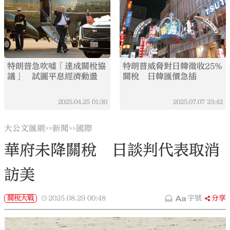
特朗普急吹噓「達成關稅協
特朗普威脅對日韓徵收25%
議」 試圖平息經濟動盪
關稅 日韓匯價急插
2025.04.25
01:30
2025.07.07
23:42
大公文匯網
新聞
國際
>>
>>
華府未降關稅 日談判代表取消
訪美
關稅大戰
2025.08.29
00:48
字號
分享