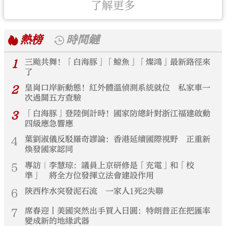
了解更多
熱榜
時間鏈
1
三颱共舞！「白海豚」「鯨魚」「燦鴻」最新路徑來
了
2
皇崗口岸新動態！紅外體溫偵測系統就位 私家車一
次過關五方查驗
3
「白海豚」登陸倒計時！國家防總針對浙江福建啟動
四級應急響應
4
葉劉淑儀反駁羅奇謬論：香港延續國際視野 正重新
煥發國家認同
5
專訪｜李慧琼：議員上京研修是「充電」和「校
準」 將全方位發揮立法會建設作用
6
陝西柞水突發泥石流 一家人1死2失聯
7
席春迎丨美國突然出手買入日圓：特朗普正在把匯率
變成新的地緣武器